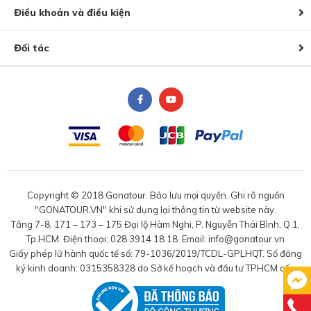
Điều khoản và điều kiện
Đối tác
Copyright © 2018 Gonatour. Bảo lưu mọi quyền. Ghi rõ nguồn
"GONATOUR.VN" khi sử dụng lại thông tin từ website này.
Tầng 7-8, 171 – 173 – 175 Đại lộ Hàm Nghi, P. Nguyễn Thái Bình, Q.1,
Tp.HCM. Điện thoại: 028 3914 18 18 Email: info@gonatour.vn
Giấy phép lữ hành quốc tế số: 79-1036/2019/TCDL-GPLHQT. Số đăng
ký kinh doanh: 0315358328 do Sở kế hoạch và đầu tư TPHCM cấp