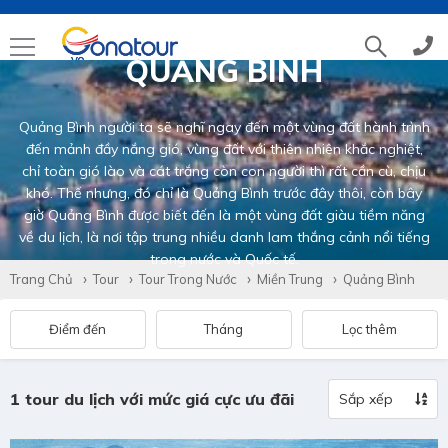
QUẢNG BÌNH
Tổng đài
(028)39 14 18 18
Quảng Bình người ta sẽ nghĩ ngay đến một vùng đất hành trình
đến mảnh đầy nắng gió, vùng đất với thiên nhiên khắc nghiệt,
Hotline tour nước ngoài
0786 711 611
chỉ toàn gió lào và cát trắng còn con người thì rất cần cù, chịu
khó. Thế nhưng, đó chỉ là Quảng Bình trước đây thôi, còn bây
giờ Quảng Bình được biết đến là một vùng đất giàu tiềm năng
Hotline tour trong nước
0783 336 116
về du lịch, là nơi tập trung nhiều danh lam thắng cảnh nổi tiếng
trong nước và Quốc tế.
Trang Chủ
Tour
Tour Trong Nước
Miền Trung
Quảng Bình
Hotine CSKH
0916 404 578
Điểm đến
Tháng
Lọc thêm
Hotline tư vấn dịch vụ
0784 849 849
1 tour du lịch với mức giá cực ưu đãi
Sắp xếp