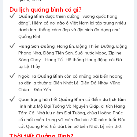
Du lịch quảng bình có gì?
Quảng Bình
được thiên đường “vương quốc hang
động”. Hiếm có nơi nào ở Việt Nam lại tập trung nhiều
danh lam thắng cảnh đẹp và địa hình đa dạng như
Quảng Bình.
Hang Sơn Đoòng
, Hang Én, Động Thiên Đường, Động
Phong Nha, Động Tiên Sơn, Suối nước Moọc, Zipline
Sông Chày – Hang Tối, Hệ thống Hang động còi Đá
tại Lệ Thủy
Ngoài ra
Quảng Bình
còn có những bãi biển hoang
sơ đến lạ thường: Biển Nhật Lệ, Biển Đá Nhảy, Vũng
Chùa – Đảo Yến.
Quan trọng hơn hết Q
uảng Bình
có điểm
du lịch tâm
linh
như: Mộ Đại Tướng Võ Nguyên Giáp, di tích Hang
Tám Cô, Nhà lưu niệm Đại Tướng, chùa Hoằng Phúc
cổ nhất miền Trung với niên đại hơn 700 năm tuổi. Đồi
cát Quang Phú trải dài bên bờ biển Nhật Lệ nên thơ.
Thời tiết Quảng Bình?