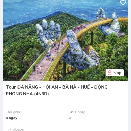
Map
Tour ĐÀ NẴNG - HỘI AN - BÀ NÀ - HUẾ - ĐỘNG
PHONG NHA (4N3D)
Thời gian:
Giá 1 ngày
4 ngày
0
17/12/2026