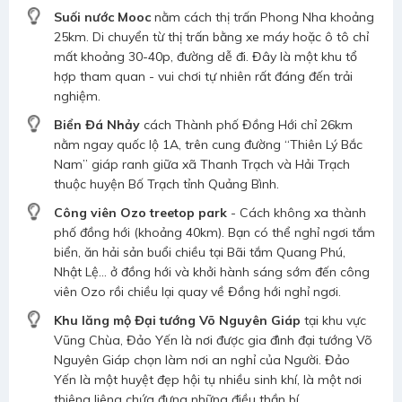
Suối nước Mooc
nằm cách thị trấn Phong Nha khoảng
25km. Di chuyển từ thị trấn bằng xe máy hoặc ô tô chỉ
mất khoảng 30-40p, đường dễ đi. Đây là một khu tổ
hợp tham quan - vui chơi tự nhiên rất đáng đến trải
nghiệm.
Biển Đá Nhảy
cách Thành phố Đồng Hới chỉ 26km
nằm ngay quốc lộ 1A, trên cung đường “Thiên Lý Bắc
Nam” giáp ranh giữa xã Thanh Trạch và Hải Trạch
thuộc huyện Bố Trạch tỉnh Quảng Bình.
Công viên Ozo treetop park
- Cách không xa thành
phố đồng hới (khoảng 40km). Bạn có thể nghỉ ngơi tắm
biển, ăn hải sản buổi chiều tại Bãi tắm Quang Phú,
Nhật Lệ... ở đồng hới và khởi hành sáng sớm đến công
viên Ozo rồi chiều lại quay về Đồng hới nghỉ ngơi.
Khu lăng mộ Đại tướng Võ Nguyên Giáp
tại khu vực
Vũng Chùa, Đảo Yến là nơi được gia đình đại tướng Võ
Nguyên Giáp chọn làm nơi an nghỉ của Người. Đảo
Yến là một huyệt đẹp hội tụ nhiều sinh khí, là một nơi
thiêng liêng chứa đựng những điều thần bí.