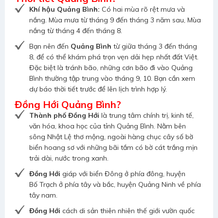
Khí hậu Quảng Bình:
Có hai mùa rõ rệt mưa và
nắng. Mùa mưa từ tháng 9 đến tháng 3 năm sau, Mùa
nắng từ tháng 4 đến tháng 8.
Bạn nên đến
Quảng Bình
từ giữa tháng 3 đến tháng
8, để có thể khám phá trọn vẹn dải hẹp nhất đất Việt.
Đặc biệt là tránh bão, những cơn bão đi vào Quảng
Bình thường tập trung vào tháng 9, 10. Bạn cần xem
dự báo thời tiết trước để lên lịch trình hợp lý.
Đồng Hới Quảng Bình?
Thành phố Đồng Hới
là trung tâm chính trị, kinh tế,
văn hóa, khoa học của tỉnh Quảng Bình. Nằm bên
sông Nhật Lệ thơ mộng, ngoài hàng chục cây số bờ
biển hoang sơ với những bãi tắm có bờ cát trắng mịn
trải dài, nước trong xanh.
Đồng Hới
giáp với biển Đông ở phía đông, huyện
Bố Trạch ở phía tây và bắc, huyện Quảng Ninh về phía
tây nam.
Đồng Hới
cách di sản thiên nhiên thế giới vườn quốc