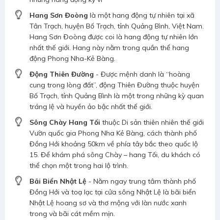
Hang Sơn Đoòng
là một hang động tự nhiên tại xã
Tân Trạch, huyện Bố Trạch, tỉnh Quảng Bình, Việt Nam.
Hang Sơn Đoòng được coi là hang động tự nhiên lớn
nhất thế giới. Hang này nằm trong quần thể hang
động Phong Nha-Kẻ Bàng.
Động Thiên Đường
- Được mệnh danh là “hoàng
cung trong lòng đất”, động Thiên Đường thuộc huyện
Bố Trạch, tỉnh Quảng Bình là một trong những kỳ quan
tráng lệ và huyền ảo bậc nhất thế giới.
Sông Chày Hang Tối
thuộc Di sản thiên nhiên thế giới
Vườn quốc gia Phong Nha Kẻ Bàng, cách thành phố
Đồng Hới khoảng 50km về phía tây bắc theo quốc lộ
15. Để khám phá sông Chày – hang Tối, du khách có
thể chọn một trong hai lộ trình.
Bãi Biển Nhật Lệ
- Nằm ngay trung tâm thành phố
Đồng Hới và toạ lạc tại cửa sông Nhật Lệ là bãi biển
Nhật Lệ hoang sơ và thơ mộng với làn nước xanh
trong và bãi cát mềm mịn.