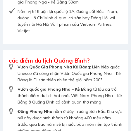
gia Phong Nga - Kẻ Bàng 50km.
Nằm vị trí thuận lợi quốc lộ 1A, đường sắt Bắc - Nam,
đường Hồ Chí Minh đi qua, có sân bay Đồng Hới với
tuyến nôi Hà Nội Và Tp.hcm của Vietnam Airlines,
Vietjet
các điểm du lịch Quảng Bình?
Vườn Quốc Gia Phong Nha Kẻ Bàng
: Liên hiệp quốc
Unesco đã công nhận Vườn Quốc gia Phong Nha – Kẻ
Bàng là Di sản thiên nhiên thế giới năm 2003
Vườn quốc gia Phong Nha – Kẻ Bàng
từ lâu đã trở
thành điểm du lịch hot nhất Việt Nam. Phong Nha – Kẻ
Bảng ở Quảng Bình có cảnh quan thơ mộng
Động Phong Nha
nằm ở dảy Trường Sơn Bắc. Khu vực
núi này được hình thành từ khoảng 400 triệu năm
trước, qua bao năm sẽ bị nước bào mòn nên tạo thành
những hang động kỳ vĩ