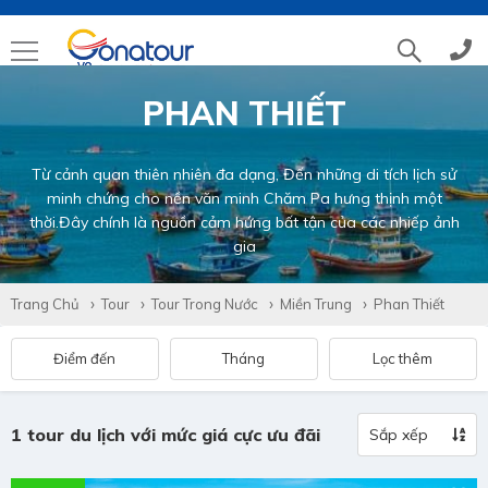
PHAN THIẾT
Tổng đài
(028)39 14 18 18
Từ cảnh quan thiên nhiên đa dạng, Đến những di tích lịch sử
Hotline tour nước ngoài
0786 711 611
minh chứng cho nền văn minh Chăm Pa hưng thịnh một
thời.Đây chính là nguồn cảm hứng bất tận của các nhiếp ảnh
gia
Hotline tour trong nước
0783 336 116
Trang Chủ
Tour
Tour Trong Nước
Miền Trung
Phan Thiết
Hotine CSKH
0916 404 578
Điểm đến
Tháng
Lọc thêm
Hotline tư vấn dịch vụ
0784 849 849
1 tour du lịch với mức giá cực ưu đãi
Sắp xếp