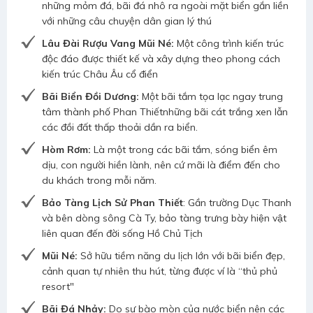
những mỏm đá, bãi đá nhô ra ngoài mặt biển gắn liền
với những câu chuyện dân gian lý thú
Lâu Đài Rượu Vang Mũi Né:
Một công trình kiến trúc
độc đáo được thiết kế và xây dựng theo phong cách
kiến trúc Châu Âu cổ điển
Bãi Biển Đồi Dương:
Một bãi tắm tọa lạc ngay trung
tâm thành phố Phan Thiếtnhững bãi cát trắng xen lẫn
các đồi đất thấp thoải dần ra biển.
Hòm Rơm:
Là một trong các bãi tắm, sóng biển êm
dịu, con người hiền lành, nên cứ mãi là điểm đến cho
du khách trong mỗi năm.
Bảo Tàng Lịch Sử Phan Thiết
: Gần trường Dục Thanh
và bên dòng sông Cà Ty, bảo tàng trưng bày hiện vật
liên quan đến đời sống Hồ Chủ Tịch
Mũi Né:
Sở hữu tiềm năng du lịch lớn với bãi biển đẹp,
cảnh quan tự nhiên thu hút, từng được ví là “thủ phủ
resort"
Bãi Đá Nhảy:
Do sự bào mòn của nước biển nên các