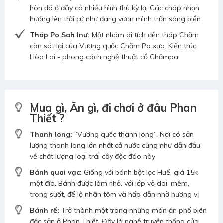
hòn đá ở đây có nhiều hình thù kỳ lạ, Các chóp nhọn
hướng lên trời cứ như đang vươn mình trốn sóng biển
Tháp Po Sah Inư:
Một nhóm di tích đền tháp Chăm
còn sót lại của Vương quốc Chăm Pa xưa. Kiến trúc
Hòa Lai - phong cách nghệ thuật cổ Chămpa.
Mua gì, Ăn gì, đi chơi ở đâu Phan
Thiết ?
Thanh long:
“Vương quốc thanh long”. Nơi có sản
lượng thanh long lớn nhất cả nước cũng như dẫn đầu
về chất lượng loại trái cây độc đáo này
Bánh quai vạc:
Giống với bánh bột lọc Huế, giá 15k
một đĩa. Bánh được làm nhỏ, với lớp vỏ dai, mềm,
trong suốt, để lộ nhân tôm và hấp dẫn nhờ hương vị
Bánh rế:
Trở thành một trong những món ăn phổ biến
đặc sản ở Phan Thiết. Đây là nghề truyền thống của