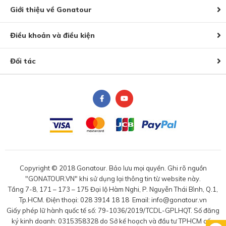
Giới thiệu về Gonatour
Điều khoản và điều kiện
Đối tác
Copyright © 2018 Gonatour. Bảo lưu mọi quyền. Ghi rõ nguồn
"GONATOUR.VN" khi sử dụng lại thông tin từ website này.
Tầng 7-8, 171 – 173 – 175 Đại lộ Hàm Nghi, P. Nguyễn Thái Bình, Q.1,
Tp.HCM. Điện thoại: 028 3914 18 18 Email: info@gonatour.vn
Giấy phép lữ hành quốc tế số: 79-1036/2019/TCDL-GPLHQT. Số đăng
ký kinh doanh: 0315358328 do Sở kế hoạch và đầu tư TPHCM cấp