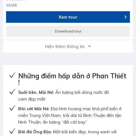
10 chỗ
Xem tour
Download tour
Hiện thêm thông tin
Những điểm hấp dẫn ở Phan Thiết
!
Suối tiên, Mũi Né
: Ấn tượng bởi dòng nước đỏ
cam đẹp mắt
Đòi cát Mũi Né
: Địa hình hoang mạc khá phổ biển ở
miền Trung Việt Nam, trải dài từ Bình Thuận đến tận
Ninh Thuận, ấn tượng “đồi cát bay”
Bãi đá Ông Địa:
Một bãi biển đẹp, trong xanh với