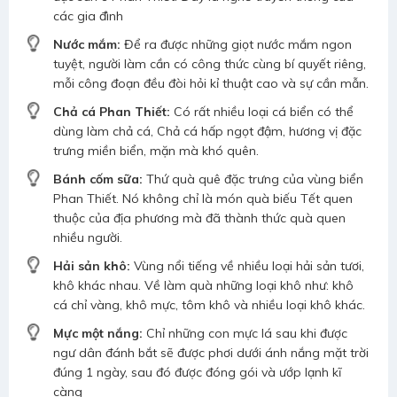
các gia đình
Nước mắm:
Để ra được những giọt nước mắm ngon
tuyệt, người làm cần có công thức cùng bí quyết riêng,
mỗi công đoạn đều đòi hỏi kỉ thuật cao và sự cần mẫn.
Chả cá Phan Thiết:
Có rất nhiều loại cá biển có thể
dùng làm chả cá, Chả cá hấp ngọt đậm, hương vị đặc
trưng miền biển, mặn mà khó quên.
Bánh cốm sữa:
Thứ quà quê đặc trưng của vùng biển
Phan Thiết. Nó không chỉ là món quà biếu Tết quen
thuộc của địa phương mà đã thành thức quà quen
nhiều người.
Hải sản khô:
Vùng nổi tiếng về nhiều loại hải sản tươi,
khô khác nhau. Về làm quà những loại khô như: khô
cá chỉ vàng, khô mực, tôm khô và nhiều loại khô khác.
Mực một nắng:
Chỉ những con mực lá sau khi được
ngư dân đánh bắt sẽ được phơi dưới ánh nắng mặt trời
đúng 1 ngày, sau đó được đóng gói và ướp lạnh kĩ
càng