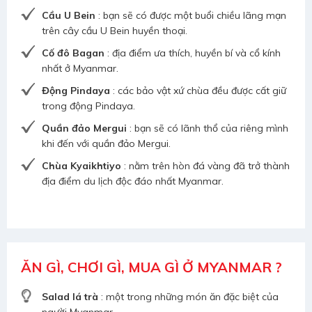
Cầu U Bein
: bạn sẽ có được một buổi chiều lãng mạn
trên cây cầu U Bein huyền thoại.
Cố đô Bagan
: địa điểm ưa thích, huyền bí và cổ kính
nhất ở Myanmar.
Động Pindaya
: các bảo vật xứ chùa đều được cất giữ
trong động Pindaya.
Quần đảo Mergui
: bạn sẽ có lãnh thổ của riêng mình
khi đến với quần đảo Mergui.
Chùa Kyaikhtiyo
: nằm trên hòn đá vàng đã trở thành
địa điểm du lịch độc đáo nhất Myanmar.
ĂN GÌ, CHƠI GÌ, MUA GÌ Ở MYANMAR ?
Salad lá trà
: một trong những món ăn đặc biệt của