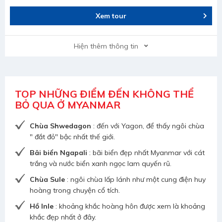
Xem tour
Hiện thêm thông tin
TOP NHỮNG ĐIỂM ĐẾN KHÔNG THỂ
BỎ QUA Ở MYANMAR
Chùa Shwedagon
: đến với Yagon, để thấy ngôi chùa
" đắt đỏ" bậc nhất thế giới.
Bãi biển Ngapali
: bãi biển đẹp nhất Myanmar với cát
trắng và nước biển xanh ngọc lam quyến rũ.
Chùa Sule
: ngôi chùa lấp lánh như một cung điện huy
hoàng trong chuyện cổ tích.
Hồ Inle
: khoảng khắc hoàng hôn được xem là khoảng
khắc đẹp nhất ở đây.