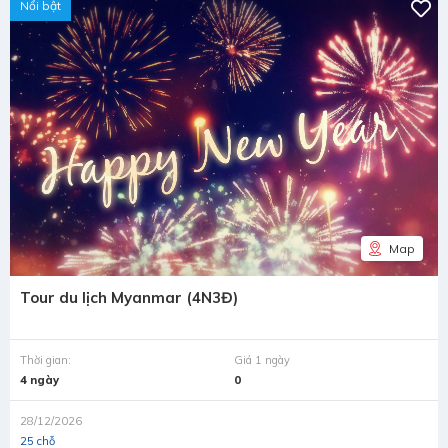
Nổi bật
Map
Tour du lịch Myanmar (4N3Đ)
Thời gian:
Giá 1 ngày
4 ngày
0
28/12/2026
25 chỗ