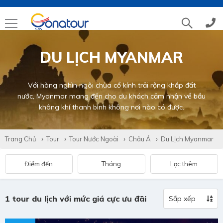
DU LỊCH MYANMAR
Tổng đài
(028)39 14 18 18
Hotline tour nước ngoài
0786 711 611
Với hàng nghìn ngôi chùa cổ kính trải rộng khắp đất
nước, Myanmar mang đến cho du khách cảm nhận về bầu
không khí thanh bình không nơi nào có được.
Hotline tour trong nước
0783 336 116
Trang Chủ
Tour
Tour Nước Ngoài
Châu Á
Du Lịch Myanmar
Hotine CSKH
0916 404 578
Điểm đến
Tháng
Lọc thêm
Hotline tư vấn dịch vụ
0784 849 849
1 tour du lịch với mức giá cực ưu đãi
Sắp xếp