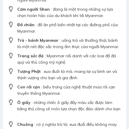
người Myanmar.
Cơm người Shan
: đang là một trong những sự lựa
chọn hoàn hảo của du khách khi tới Myanmar.
Đồ chiên
: đồ ăn phổ biến nhất tại các đường phố của
Myanmar.
Trà - bánh Myanmar
: uống trà và thưởng thức bánh
là một nét đặc sắc trong ẩm thực của người Myanmar.
Trang sức đá
: Myanmar nổi danh với các loai đồ đá
quý và thủ công mỹ nghệ.
Tượng Phật
: xua đuổi tà mà, mang lại sự bình an và
thịnh vượng cho bạn và gia đình .
Con rối cạn
: biểu trưng của nghệ thuật múa rối cạn
truyền thống Myanmar.
Ô giấy
: những chiếc ô giấy đầy màu sắc được làm
bằng thủ công sẽ món lựa chọn độc đáo dành cho bạn
.
Chuông
: có ý nghĩa trừ tà, xua đuổi điều không may