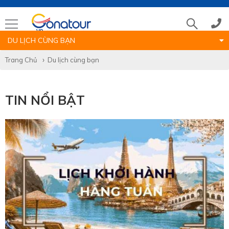
DU LỊCH CÙNG BẠN
Tổng đài
Trang Chủ
Du lịch cùng bạn
(028)39 14 18 18
TIN NỔI BẬT
Hotline tour nước ngoài
0786 711 611
Hotline tour trong nước
0783 336 116