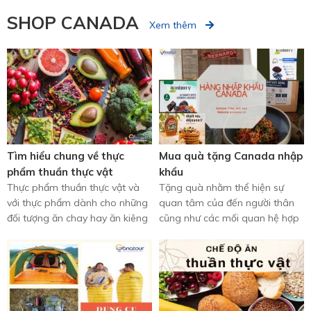
SHOP CANADA
Xem thêm
Tìm hiểu chung về thực
Mua quà tặng Canada nhập
phẩm thuần thực vật
khẩu
Thực phẩm thuần thực vật và
Tặng quà nhằm thể hiện sự
với thực phẩm dành cho những
quan tâm của đến người thân
đối tượng ăn chay hay ăn kiêng
cũng như các mối quan hệ hợp
có tương đồng với nhau ...
tác hữu nghị, một món quà
tặng ...