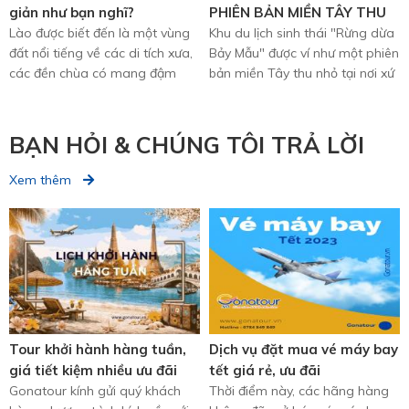
giản như bạn nghĩ?
PHIÊN BẢN MIỀN TÂY THU
Lào được biết đến là một vùng
NHỎ NƠI XỨ QUẢNG.
Khu du lịch sinh thái "Rừng dừa
đất nổi tiếng về các di tích xưa,
Bảy Mẫu" được ví như một phiên
các đền chùa có mang đậm
bản miền Tây thu nhỏ tại nơi xứ
dấu ấn cổ kính, ngoài ...
Quảng miền Trung. Cảm ...
BẠN HỎI & CHÚNG TÔI TRẢ LỜI
Xem thêm
Tour khởi hành hàng tuần,
Dịch vụ đặt mua vé máy bay
giá tiết kiệm nhiều ưu đãi
tết giá rẻ, ưu đãi
Gonatour kính gửi quý khách
Thời điểm này, các hãng hàng