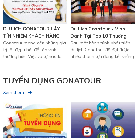
DU LỊCH GONATOUR LẤY
Du Lịch Gonatour - Vinh
TÍN NHIỆM KHÁCH HÀNG
Danh Tại Top 10 Thương
LÀM THƯỚC ĐO THƯƠNG
Gonatour mang đến những giá
Hiệu Dẫn Đầu Việt Nam
Sau một hành trình phát triển,
trị tốt đẹp nhất để tôn vinh
du lịch Gonatour đã đạt được
HIỆU
2019
thương hiệu Việt và tự hào là
nhiều thành tựu đáng kể, khẳng
một trong những công ty hàng
định vị thế và thương ...
...
TUYỂN DỤNG GONATOUR
Xem thêm