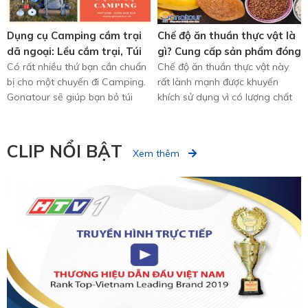
Dụng cụ Camping cắm trại
Chế độ ăn thuần thực vật là
dã ngoại: Lều cắm trại, Túi
gì? Cung cấp sản phẩm đóng
ngủ, Balo cắm trại chuyên
Có rất nhiều thứ bạn cần chuẩn
gói thuần thực vật Canada
Chế độ ăn thuần thực vật này
bị cho một chuyến đi Camping.
rất lành mạnh được khuyến
dụng
Gonatour sẽ giúp bạn bỏ túi
khích sử dụng vì có lượng chất
một số dụng cụ ...
xơ và chất ...
CLIP NỔI BẬT
Xem thêm