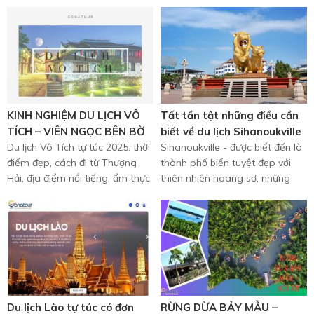
KINH NGHIỆM DU LỊCH VÔ
Tất tần tật những điều cần
TÍCH – VIÊN NGỌC BÊN BỜ
biết về du lịch Sihanoukville
THÁI HỒ
Du lịch Vô Tích tự túc 2025: thời
Campuchia
Sihanoukville - được biết đến là
điểm đẹp, cách đi từ Thượng
thành phố biển tuyệt đẹp với
Hải, địa điểm nổi tiếng, ẩm thực
thiên nhiên hoang sơ, những
và chi phí chi ...
hòn đảo xinh đẹp, những bờ ...
Du lịch Lào tự túc có đơn
RỪNG DỪA BẢY MẪU –