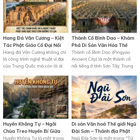
Hang Đá Vân Cương – Kiệt
Thành Cổ Bình Dao – Khám
Tác Phật Giáo Cổ Đại Nổi
Phá Di Sản Văn Hóa Thế
Tiếng Của Trung Quốc
Hang đá Vân Cương không chỉ
Giới Cổ Kính Nhất Trung
Thành cổ Bình Dao (Pingyao
là công trình nghệ thuật vĩ đại
Ancient City) là một thành cổ
Quốc
của Trung Quốc mà còn là di
nổi tiếng ở tỉnh Sơn Tây, Trung
sản văn hóa quý giá của toàn ...
Quốc, được bảo tồn gần như ...
Huyền Không Tự – Ngôi
Di sản Văn hoá Thế giới Ngũ
Chùa Treo Huyền Bí Giữa
Đài Sơn – Thánh địa Phật
Vách Núi Trung Quốc
Huyền Không Tự là một trong
giáo nổi tiếng Trung Quốc
Ngũ Đài Sơn là một trong "Tứ