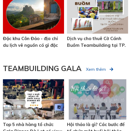
PHÁT TRIỂN VĂN HÓA GIÁO
DỤC Á ÂU – ĐẨY MẠNH
PHÁT TRIỂN DU LỊCH
INBOUND
Đặc khu Côn Đảo - địa chỉ
Dịch vụ cho thuê Cờ Cánh
du lịch vê nguồn có gì đặc
Buồm Teambuilding tại TP.
biệt?
Hồ Chí Minh
TEAMBUILDING GALA
Xem thêm
Top 5 nhà hàng tổ chức
Hội thảo là gì? Các bước để