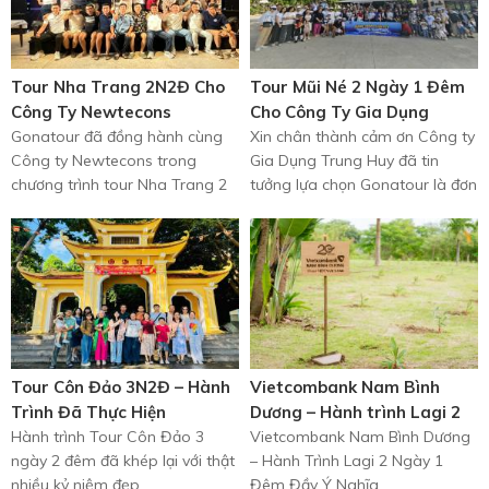
Tour Nha Trang 2N2Đ Cho
Tour Mũi Né 2 Ngày 1 Đêm
Công Ty Newtecons
Cho Công Ty Gia Dụng
Gonatour đã đồng hành cùng
Trung Huy – Hành Trình Gắn
Xin chân thành cảm ơn Công ty
Công ty Newtecons trong
Gia Dụng Trung Huy đã tin
Kết Thành Công Với Đoàn
chương trình tour Nha Trang 2
tưởng lựa chọn Gonatour là đơn
80 Khách
ngày 2 đêm, mang đến một
vị đồng hành trong chuyến đi
hành trình trọn vẹn ...
lần ...
Tour Côn Đảo 3N2Đ – Hành
Vietcombank Nam Bình
Trình Đã Thực Hiện
Dương – Hành trình Lagi 2
Hành trình Tour Côn Đảo 3
Ngày 1 Đêm: Gắn Kết Gia
Vietcombank Nam Bình Dương
ngày 2 đêm đã khép lại với thật
– Hành Trình Lagi 2 Ngày 1
Đình, Lan Tỏa Giá Trị Xanh
nhiều kỷ niệm đẹp.
Đêm Đầy Ý Nghĩa