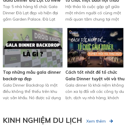
Gala Dinner Đà Lạt có view
tổ chức một buổi hội thảo
đẹp và hiện đại
Top 5 nhà hàng tổ chức Gala
Hội thảo là cuộc gặp gỡ giữa
Dinner Đà Lạt đẹp và hiện đại
một nhóm người có cùng một
gồm Garden Palace, Đà Lạt
mối quan tâm chung tại một
View, Sơn Phát, Memory Đà Lạt
địa điểm và thời gian nhất ...
và Tâm ...
Top những mẫu gala dinner
Cách tốt nhất để tổ chức
backdrop đẹp
Gala Dinner tuyệt vời và thu
Gala Dinner Backdrop là một
hút
Gala dinner là khái niệm không
điều không thể thiếu trên khu
còn xa lạ đối với các công ty du
vực sân khấu. Nó được sử dụng
lịch, dịch vụ nhà hàng, khách
làm phông nền trang trí ...
sạn. Đây là một sự ...
KINH NGHIỆM DU LỊCH
Xem thêm