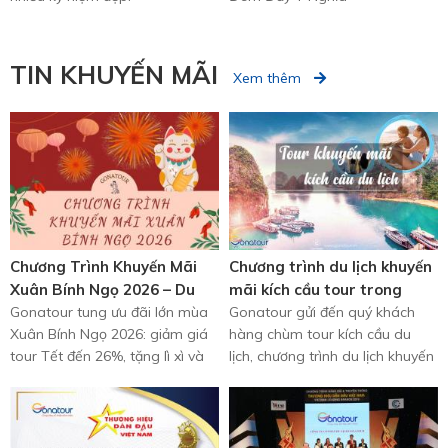
TIN KHUYẾN MÃI
Xem thêm
Chương Trình Khuyến Mãi
Chương trình du lịch khuyến
Xuân Bính Ngọ 2026 – Du
mãi kích cầu tour trong
Xuân Rộn Ràng cùng
Gonatour tung ưu đãi lớn mùa
nước | Gonatour
Gonatour gửi đến quý khách
Xuân Bính Ngọ 2026: giảm giá
hàng chùm tour kích cầu du
Gonatour
tour Tết đến 26%, tặng lì xì và
lịch, chương trình du lịch khuyến
quà du lịch, nhiều hành trình du
mãi giảm giá lên đến từ 25%
...
đến ...