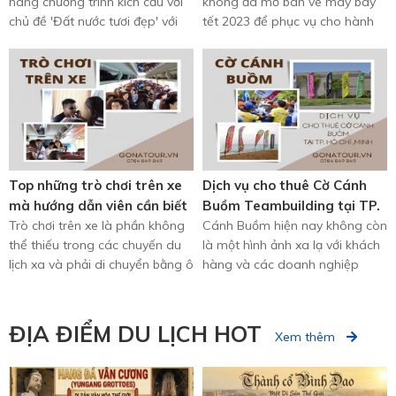
hàng chương trình kích cầu với
không đã mở bán vé máy bay
chủ đề 'Đất nước tươi đẹp' với
tết 2023 để phục vụ cho hành
lịch trình tour ...
khách có nhu cầu đi lại trong
dịp ...
Top những trò chơi trên xe
Dịch vụ cho thuê Cờ Cánh
mà hướng dẫn viên cần biết
Buồm Teambuilding tại TP.
Trò chơi trên xe là phần không
Hồ Chí Minh
Cánh Buồm hiện nay không còn
thể thiếu trong các chuyến du
là một hình ảnh xa lạ với khách
lịch xa và phải di chuyển bằng ô
hàng và các doanh nghiệp
tô, vì ngồi xe cả một ...
tham gia các hội nghị, hội chợ ...
ĐỊA ĐIỂM DU LỊCH HOT
Xem thêm