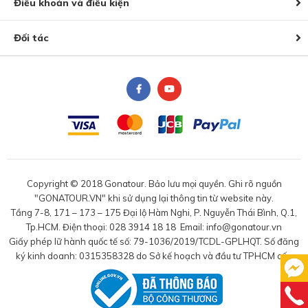
Điều khoản và điều kiện
Đối tác
Copyright © 2018 Gonatour. Bảo lưu mọi quyền. Ghi rõ nguồn
"GONATOUR.VN" khi sử dụng lại thông tin từ website này.
Tầng 7-8, 171 – 173 – 175 Đại lộ Hàm Nghi, P. Nguyễn Thái Bình, Q.1,
Tp.HCM. Điện thoại: 028 3914 18 18 Email: info@gonatour.vn
Giấy phép lữ hành quốc tế số: 79-1036/2019/TCDL-GPLHQT. Số đăng
ký kinh doanh: 0315358328 do Sở kế hoạch và đầu tư TPHCM cấp