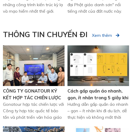
những công trình kiến trúc kỳ lạ
đại Phật giáo danh sơn" nổi
và mạo hiểm nhất thế giới.
tiếng nhất của đất nước này.
Đây là đạo tràng của Văn ...
THÔNG TIN CHUYẾN ĐI
Xem thêm
CÔNG TY GONATOUR KÝ
Cách gấp quần áo nhanh,
KẾT HỢP TÁC CHIẾN LƯỢC
gọn, ít nhăn trong 5 giây khi
CÙNG CÔNG TY HỢP TÁC
Gonatour hợp tác chiến lược với
đi du lịch
Hướng dẫn gấp quần áo nhanh
Công ty hợp tác quốc tế bảo
– gọn – ít nhăn khi đi du lịch, dễ
QUỐC TẾ BẢO TỒN VÀ
tồn và phát triển văn hóa giáo
thực hiện và không mất thời
PHÁT TRIỂN VĂN HÓA GIÁO
dục Á Âu trong lĩnh ...
gian
DỤC Á ÂU – ĐẨY MẠNH
PHÁT TRIỂN DU LỊCH