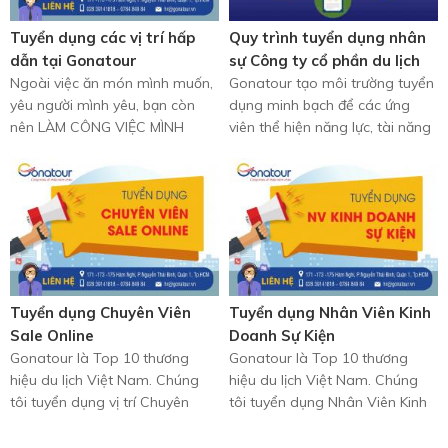
Tuyển dụng các vị trí hấp
Quy trình tuyển dụng nhân
dẫn tại Gonatour
sự Công ty cổ phần du lịch
Ngoài việc ăn món mình muốn,
Gonatour
Gonatour tạo môi trường tuyển
yêu người mình yêu, bạn còn
dụng minh bạch để các ứng
nên LÀM CÔNG VIỆC MÌNH
viên thể hiện năng lực, tài năng
THÍCH nữa! Đừng bỏ lỡ thông
và trở thành đồng nghiệp ...
tin tuyển ...
Tuyển dụng Chuyên Viên
Tuyển dụng Nhân Viên Kinh
Sale Online
Doanh Sự Kiện
Gonatour là Top 10 thương
Gonatour là Top 10 thương
hiệu du lịch Việt Nam. Chúng
hiệu du lịch Việt Nam. Chúng
tôi tuyển dụng vị trí Chuyên
tôi tuyển dụng Nhân Viên Kinh
Viên Sale Online tốt nghiệp cao
Doanh Sự Kiện tốt nghiệp cao
đẳng trở ...
đẳng trở ...