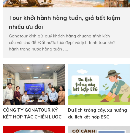
Hotine CSKH
0916 404 578
Tour khởi hành hàng tuần, giá tiết kiệm
nhiều ưu đãi
Hotline tư vấn dịch vụ
Gonatour kính gửi quý khách hàng chương trình kích
cầu với chủ đề 'Đất nước tươi đẹp' với lịch trình tour khởi
hành trong nước hàng tuần , ...
0784 849 849
CÔNG TY GONATOUR KÝ
Du lịch trồng cây, xu hướng
KẾT HỢP TÁC CHIẾN LƯỢC
du lịch kết hợp ESG
CÙNG CÔNG TY HỢP TÁC
QUỐC TẾ BẢO TỒN VÀ