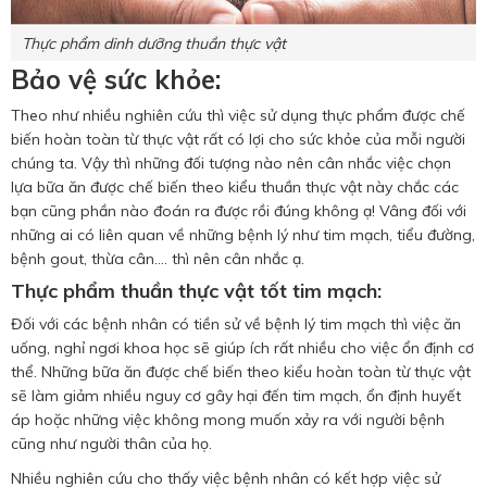
Thực phẩm dinh dưỡng thuần thực vật
Bảo vệ sức khỏe:
Theo như nhiều nghiên cứu thì việc sử dụng thực phẩm được chế
biến hoàn toàn từ thực vật rất có lợi cho sức khỏe của mỗi người
chúng ta. Vậy thì những đối tượng nào nên cân nhắc việc chọn
lựa bữa ăn được chế biến theo kiểu thuần thực vật này chắc các
bạn cũng phần nào đoán ra được rồi đúng không ạ! Vâng đối với
những ai có liên quan về những bệnh lý như tim mạch, tiểu đường,
bệnh gout, thừa cân.... thì nên cân nhắc ạ.
Thực phẩm thuần thực vật tốt tim mạch:
Đối với các bệnh nhân có tiền sử về bệnh lý tim mạch thì việc ăn
uống, nghỉ ngơi khoa học sẽ giúp ích rất nhiều cho việc ổn định cơ
thể. Những bữa ăn được chế biến theo kiểu hoàn toàn từ thực vật
sẽ làm giảm nhiều nguy cơ gây hại đến tim mạch, ổn định huyết
áp hoặc những việc không mong muốn xảy ra với người bệnh
cũng như người thân của họ.
Nhiều nghiên cứu cho thấy việc bệnh nhân có kết hợp việc sử