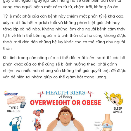
gây chết người ngay lập tức nhưng nó sẽ diễn biến dẫn đến tử
vong cho người bệnh một cách từ từ, chậm trãi, không ồn ào.
Tỷ lệ mắc phải của căn bệnh này chiếm một phần tỷ lệ khá cao,
xảy ra ở hầu hết mọi lứa tuổi và không phân biệt giới tính hay
tầng lớp xã hội nào. Không những làm cho người bệnh cảm thấy
tự ti về hình thể bên ngoài mà tinh thần của họ cũng không được
thoải mái dẫn đến những hệ lụy khác cho cơ thể cũng như người
thân.
Khi tình trạng cân nặng của cơ thể dần mất kiểm soát thì các bộ
phận khác của cơ thể cũng sẽ bị ảnh hưởng theo, phải gánh
nhiệm vụ nhiều hơn nhưng vẫn không thể giải quyết triệt để được
vấn đề hiện tại nhằm giúp cơ thể giảm bớt trọng lượng.