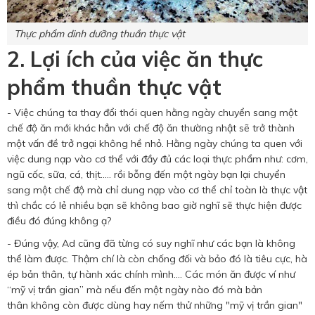
Thực phẩm dinh dưỡng thuần thực vật
2. Lợi ích của việc ăn thực
phẩm thuần thực vật
- Việc chúng ta thay đổi thói quen hằng ngày chuyển sang một
chế độ ăn mới khác hẳn với chế độ ăn thường nhật sẽ trở thành
một vấn đề trở ngại không hề nhỏ. Hằng ngày chúng ta quen với
việc dung nạp vào cơ thể với đầy đủ các loại thực phẩm như: cơm,
ngũ cốc, sữa, cá, thịt..... rồi bỗng đến một ngày bạn lại chuyển
sang một chế độ mà chỉ dung nạp vào cơ thể chỉ toàn là thực vật
thì chắc có lẻ nhiều bạn sẽ không bao giờ nghĩ sẽ thực hiện được
điều đó đúng không ạ?
- Đúng vậy, Ad cũng đã từng có suy nghĩ như các bạn là không
thể làm được. Thậm chí là còn chống đối và bảo đó là tiêu cực, hà
ép bản thân, tự hành xác chính mình.... Các món ăn được ví như
“mỹ vị trần gian” mà nếu đến một ngày nào đó mà bản
thân không còn được dùng hay nếm thử những "mỹ vị trần gian"