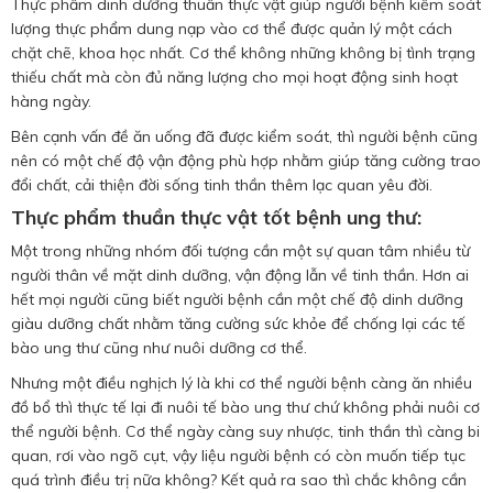
Thực phẩm dinh dưỡng thuần thực vật giúp người bệnh kiểm soát
lượng thực phẩm dung nạp vào cơ thể được quản lý một cách
chặt chẽ, khoa học nhất. Cơ thể không những không bị tình trạng
thiếu chất mà còn đủ năng lượng cho mọi hoạt động sinh hoạt
hàng ngày.
Bên cạnh vấn đề ăn uống đã được kiểm soát, thì người bệnh cũng
nên có một chế độ vận động phù hợp nhằm giúp tăng cường trao
đổi chất, cải thiện đời sống tinh thần thêm lạc quan yêu đời.
Thực phẩm thuần thực vật tốt b
ệnh ung thư:
Một trong những nhóm đối tượng cần một sự quan tâm nhiều từ
người thân về mặt dinh dưỡng, vận động lẫn về tinh thần. Hơn ai
hết mọi người cũng biết người bệnh cần một chế độ dinh dưỡng
giàu dưỡng chất nhằm tăng cường sức khỏe để chống lại các tế
bào ung thư cũng như nuôi dưỡng cơ thể.
Nhưng một điều nghịch lý là khi cơ thể người bệnh càng ăn nhiều
đồ bổ thì thực tế lại đi nuôi tế bào ung thư chứ không phải nuôi cơ
thể người bệnh. Cơ thể ngày càng suy nhược, tinh thần thì càng bi
quan, rơi vào ngõ cụt, vậy liệu người bệnh có còn muốn tiếp tục
quá trình điều trị nữa không? Kết quả ra sao thì chắc không cần