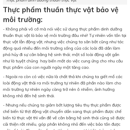
Thực phẩm dinh dưỡng thuần thực vật
Thực phẩm thuần thực vật b
ảo vệ
môi trường:
- Không phải vô cớ mà nói việc sử dụng thực phẩm dinh dưỡng
thuần thực vật là bảo vệ môi trường đâu nhé! Tự nhiên vốn tồn tại
thực vật lẫn động vật, nhưng việc chúng ta săn bắt cũng như tác
động quá nhiều đến môi trường sống của các loài đã dần làm
phá hủy đi sự cân bằng hệ sinh thái; một số loài động vật gần
như là tuyệt chủng hay biến mất do việc cung ứng cho nhu cầu
thực phẩm của con người ngày một tăng cao.
- Ngoài ra còn có việc nữa là chất thả khi chúng ta giết mổ các
loài động vật thải ra môi trường tự nhiên đã phần nào làm cho
môi trường tự nhiên ngày càng trở nên ô nhiễm, ảnh hưởng
không nhỏ đến hệ sinh thái.
- Nhưng nếu chúng ta giảm bớt lượng tiêu thụ thực phẩm được
chế biến từ thịt động vật chuyển dần sang thực phẩm được chế
biến từ thực vật thì vấn đề về cân bằng hệ sinh thái cũng sẽ được
cải thiện rất nhiều, góp phần không nhỏ đến việc bảo tồn được