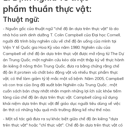
phẩm thuần thực vật:
Thuật ngữ:
- Nguồn gốc của thuật ngữ "chế độ ăn dựa trên thực vật" là do
nhà hóa sinh dinh dưỡng T. Colin Campbell của Đại học Cornell,
người đã trình bày nghiên cứu về chế độ ăn uống của mình tại
Viện Y tế Quốc gia Hoa Kỳ vào năm 1980. Nghiên cứu của
Campbell về chế độ ăn dựa trên thực vật được mở rộng từ The Dự
án Trung Quốc, một nghiên cứu kéo dài một thập kỷ về thực hành
ăn kiêng ở nông thôn Trung Quốc, đưa ra bằng chứng rằng chế
độ ăn ít protein và chất béo động vật và nhiều thực phẩm thực
vật, có thể làm giảm tỷ lệ mắc một số bệnh. Năm 2005, Campbell
và con trai của ông đã xuất bản Nghiên cứu Trung Quốc , một
cuốn sách bán chạy nhất nhấn mạnh những lợi ích sức khỏe tiềm
tàng của chế độ ăn dựa trên thực vật. Campbell cũng sử dụng
khái niệm dựa trên thực vật để giáo dục người tiêu dùng về việc
ăn thịt có những hậu quả môi trường đáng kể như thế nào.
- Một số tác giả đưa ra sự khác biệt giữa chế độ ăn kiêng "dựa
trên thực vật" hoặc "chỉ thực vật". Chế độ ăn dựa trên thực vật có