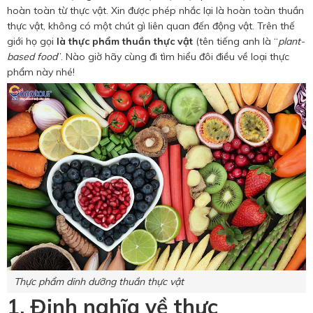
Hotine CSKH
hoàn toàn từ thực vật. Xin được phép nhắc lại là hoàn toàn thuần
thực vật, không có một chút gì liên quan đến động vật. Trên thế
0916 404 578
giới họ gọi
là thực phẩm thuần thực vật
(tên tiếng anh là “
plant-
based food
”. Nào giờ hãy cùng đi tìm hiểu đôi điều về loại thực
phẩm này nhé!
Hotline tư vấn dịch vụ
0784 849 849
Thực phẩm dinh dưỡng thuần thực vật
1. Định nghĩa về thực