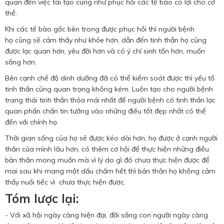
quan đến việc tái tạo cũng như phục hồi các tế bào có lợi cho cơ
thể.
Khi các tế bào gốc bên trong được phục hồi thì người bệnh
họ cũng sẽ cảm thấy như khỏe hơn, dẫn đến tinh thần họ cũng
được lạc quan hơn, yêu đời hơn và có ý chí sinh tồn hơn, muốn
sống hơn.
Bên cạnh chế độ dinh dưỡng đã có thể kiểm soát được thì yếu tố
tinh thần cũng quan trọng không kém. Luôn tạo cho người bệnh
trang thái tinh thần thỏa mái nhất để người bệnh có tinh thần lạc
quan phấn chấn tin tưởng vào những điều tốt đẹp nhất có thể
đến với chính họ.
Thời gian sống của họ sẽ được kéo dài hơn, họ được ở cạnh người
thân của mình lâu hơn, có thêm cơ hội để thực hiện những điều
bản thân mong muốn mà vì lý do gì đó chưa thực hiện được để
mai sau khi mang một dấu chấm hết thì bản thân họ không cảm
thấy nuối tiếc vì chưa thực hiện được.
Tóm lược lại:
- Với xã hội ngày càng hiện đại, đời sống con người ngày càng