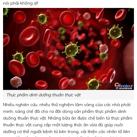
nói phải không ạ!!
Thực phẩm dinh dưỡng thuần thực vật
Nhiều nghiên cứu, nhiều thử nghiệm lâm sàng của các nhà phát
minh, sáng chế đã cho ra đời dòng sản phẩm thực phẩm dinh
duõng thuần thực vật. Những bữa ăn được chế biến từ thực phẩm
thuần thực vật cung cấp một lượng thức ăn vừa đủ giúp nuôi
dưỡng cơ thể người bệnh từ bên trong, cải thiện các nhân tố liên