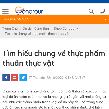
SHOP CANADA
Tổng đài
Trang Chủ
Du Lịch Cùng Bạn
Shop Canada
Tìm hiểu chung về thực phẩm thuần thực vật
(028)39 14 18 18
Tìm hiểu chung về thực phẩm
Hotline tour nước ngoài
thuần thực vật
0786 711 611
Thứ sáu, 28/10/2022, 04:48 GMT+7
Hotline tour trong nước
Chào cả nhà! hôm nay chúng tôi muốn giới thiệu với các bạn một
0783 336 116
loại đồ ăn hoàn toàn mới và lạ nhưng lại rất gần với mỗi chúng ta,
hầu như các thành phần trong loại đồ ăn này đều có trong từng
bữa ăn của mọi người. Đó là một loại thực phẩm được chế biến