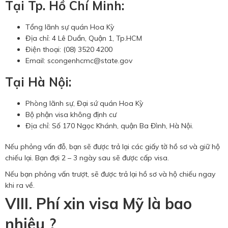
Tại Tp. Hồ Chí Minh:
Tổng lãnh sự quán Hoa Kỳ
Địa chỉ: 4 Lê Duẩn, Quận 1, Tp.HCM
Điện thoại: (08) 3520 4200
Email: scongenhcmc@state.gov
Tại Hà Nội:
Phòng lãnh sự, Đại sứ quán Hoa Kỳ
Bộ phận visa không định cư
Địa chỉ: Số 170 Ngọc Khánh, quận Ba Đình, Hà Nội.
Nếu phỏng vấn đỗ, bạn sẽ được trả lại các giấy tờ hồ sơ và giữ hộ
chiếu lại. Bạn đợi 2 – 3 ngày sau sẽ được cấp visa.
Nếu bạn phỏng vấn trượt, sẽ được trả lại hồ sơ và hộ chiếu ngay
khi ra về.
VIII. Phí xin visa Mỹ là bao
nhiêu ?