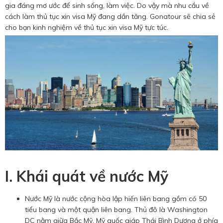
Hotine CSKH
gia đáng mơ ước để sinh sống, làm việc. Do vậy mà nhu cầu về
cách làm thủ tục xin visa Mỹ đang dần tăng. Gonatour sẽ chia sẻ
0916 404 578
cho bạn kinh nghiệm về thủ tục xin visa Mỹ tực túc.
Hotline tư vấn dịch vụ
0784 849 849
I. Khái quát về nước Mỹ
Nước Mỹ là nước cộng hòa lập hiến liên bang gồm có 50
tiểu bang và một quận liên bang. Thủ đô là Washington
DC nằm giữa Bắc Mỹ. Mỹ quốc giáp Thái Bình Dương ở phía