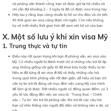
và phỏng vấn thành công, bạn sẽ được giữ lại hộ chiếu và
chỉ cần đợi khoảng 2 – 3 ngày là đã có được visa trong tay.
Hãy lưu ý rằng, bạn càng chuẩn bị hồ sơ chu đáo và chi tiết,
thì thời gian xin visa càng được rút ngắn. Còn nếu không,
họ sẽ mất nhiều thời gian hơn để xem xét hồ sơ của bạn.
X. Một số lưu ý khi xin visa Mỹ
1. Trung thực và tự tin
Điều này rất quan trọng khi bạn đi phỏng vấn, xin visa vào
Mỹ. Có nhiều người bị đánh trượt chỉ vì những câu trả lời ấp
úng, không giống với giấy tờ đã khai báo hoặc thiếu tự tin.
Nếu ai đã từng đi xin visa đi Mỹ sẽ thấy, những câu hỏi
trong quá trình phỏng vấn rất đơn giản, dễ hiểu và bạn chỉ
cần tự tin trả lời đúng với mục đích việc sang Mỹ của mình
để làm gì là được. Rất nhiều người có đồng quan điểm, có 3
yếu tố tác động đến việc xin visa là: “Trung thực – Chính
xác – Tự tin” khi trả lời phỏng vấn. Khi trả lời các câu hỏi,
bạn cứ nhìn thẳng vào người đối diện và không nên e dè, sợ
hãi