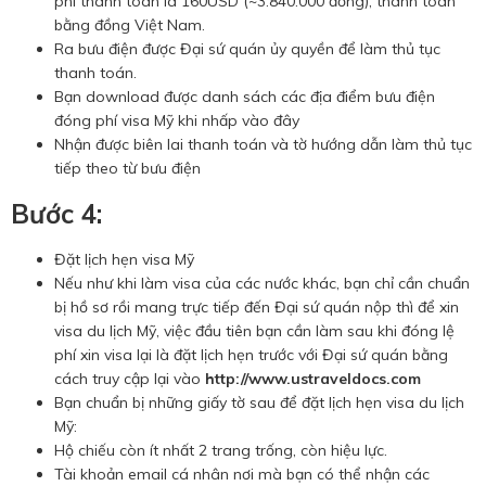
phí thanh toán là 160USD (~3.840.000 đồng), thanh toán
bằng đồng Việt Nam.
Ra bưu điện được Đại sứ quán ủy quyền để làm thủ tục
thanh toán.
Bạn download được danh sách các địa điểm bưu điện
đóng phí visa Mỹ khi nhấp vào đây
Nhận được biên lai thanh toán và tờ hướng dẫn làm thủ tục
tiếp theo từ bưu điện
Bước 4:
Đặt lịch hẹn visa Mỹ
Nếu như khi làm visa của các nước khác, bạn chỉ cần chuẩn
bị hồ sơ rồi mang trực tiếp đến Đại sứ quán nộp thì để xin
visa du lịch Mỹ, việc đầu tiên bạn cần làm sau khi đóng lệ
phí xin visa lại là đặt lịch hẹn trước với Đại sứ quán bằng
cách truy cập lại vào
http://www.ustraveldocs.com
Bạn chuẩn bị những giấy tờ sau để đặt lịch hẹn visa du lịch
Mỹ:
Hộ chiếu còn ít nhất 2 trang trống, còn hiệu lực.
Tài khoản email cá nhân nơi mà bạn có thể nhận các