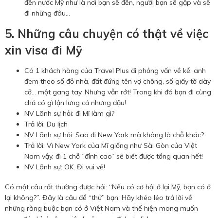
đến nước Mỹ như là nơi bạn sẽ đến, người bạn sẽ gặp và sẽ
đi những đâu…
5. Những câu chuyện có thật về việc
xin visa đi Mỹ
Có 1 khách hàng của Travel Plus đi phỏng vấn về kể, anh
đem theo sổ đỏ nhà, đất đứng tên vợ chồng, số giấy tờ dày
cỡ… một gang tay. Nhưng vẫn rớt! Trong khi đó bạn đi cùng
chả có gì lận lưng cả nhưng đậu!
NV Lãnh sự hỏi: đi Mĩ làm gì?
Trả lời: Du lịch
NV Lãnh sự hỏi: Sao đi New York mà không là chỗ khác?
Trả lời: Vì New York của Mĩ giống như Sài Gòn của Việt
Nam vậy, đi 1 chỗ “đỉnh cao” sẽ biết được tổng quan hết!
NV Lãnh sự: OK. Đi vui vẻ!
Có một câu rất thường được hỏi: “Nếu có cơ hội ở lại Mỹ, bạn có ở
lại không?”. Đây là câu để “thử” bạn. Hãy khéo léo trả lời về
những ràng buộc bạn có ở Việt Nam và thể hiện mong muốn