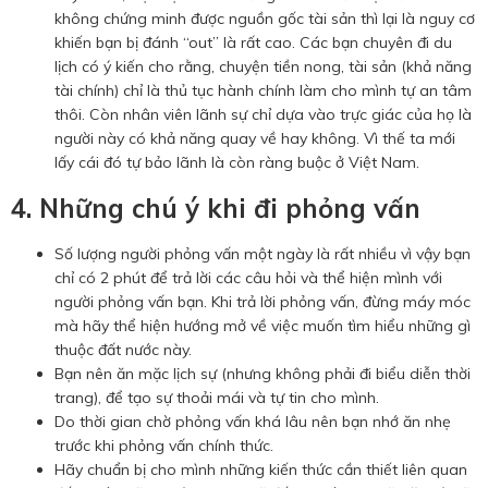
không chứng minh được nguồn gốc tài sản thì lại là nguy cơ
khiến bạn bị đánh “out” là rất cao. Các bạn chuyên đi du
lịch có ý kiến cho rằng, chuyện tiền nong, tài sản (khả năng
tài chính) chỉ là thủ tục hành chính làm cho mình tự an tâm
thôi. Còn nhân viên lãnh sự chỉ dựa vào trực giác của họ là
người này có khả năng quay về hay không. Vì thế ta mới
lấy cái đó tự bảo lãnh là còn ràng buộc ở Việt Nam.
4. Những chú ý khi đi phỏng vấn
Số lượng người phỏng vấn một ngày là rất nhiều vì vậy bạn
chỉ có 2 phút để trả lời các câu hỏi và thể hiện mình với
người phỏng vấn bạn. Khi trả lời phỏng vấn, đừng máy móc
mà hãy thể hiện hướng mở về việc muốn tìm hiểu những gì
thuộc đất nước này.
Bạn nên ăn mặc lịch sự (nhưng không phải đi biểu diễn thời
trang), để tạo sự thoải mái và tự tin cho mình.
Do thời gian chờ phỏng vấn khá lâu nên bạn nhớ ăn nhẹ
trước khi phỏng vấn chính thức.
Hãy chuẩn bị cho mình những kiến thức cần thiết liên quan