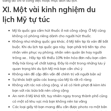
sang đó chỉ vì công việc hoặc mục đích du lịch.
XI. Một vài kinh nghiệm du
lịch Mỹ tự túc
Mỹ là quốc gia cấm hút thuốc ở nơi công cộng. Ở Mỹ cũng
không có phòng riêng dành cho người hút thuốc.
Không như những quốc gia khác, ở Mỹ tiền tip là ván đề bắt
buộc. Khi du lịch tại quốc gia này, bạn phải trả tiền tip cho
nhân viên phục vụ phòng, nhân viên quán ăn hay người
trông xe… Hãy tip tối thiểu 10% trên hóa đơn nếu bạn cảm
thấy hài lòng về chất lượng. Đây là một trong những lưu ý
quan trọng khi du lịch Mỹ mà bạn cần chú ý.
Không nên đề cập đến vấn đề chính trị với người bản xứ
Sự khác biệt giữa các bang của Mỹ là rất rõ ràng
Không vứt rác nơi công cộng, vì sẽ có hình phạt đi kèm khi
bạn vứt rác bừa bãi nên công cộng
An ninh ở Mỹ khá tốt, tuy nhiên ngay trong thành phố cũng
có một số khu vực mà bạn không nên lai vãng
Các loại giấy tờ bạn mang đều cần được photo ra một bản