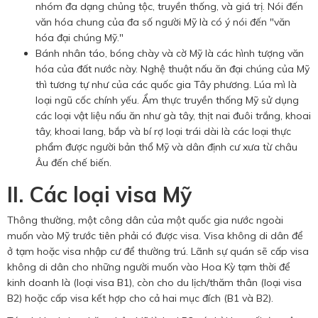
nhóm đa dạng chủng tộc, truyền thống, và giá trị. Nói đến
văn hóa chung của đa số người Mỹ là có ý nói đến "văn
hóa đại chúng Mỹ."
Bánh nhân táo, bóng chày và cờ Mỹ là các hình tượng văn
hóa của đất nước này. Nghệ thuật nấu ăn đại chúng của Mỹ
thì tương tự như của các quốc gia Tây phương. Lúa mì là
loại ngũ cốc chính yếu. Ẩm thực truyền thống Mỹ sử dụng
các loại vật liệu nấu ăn như gà tây, thịt nai đuôi trắng, khoai
tây, khoai lang, bắp và bí rợ loại trái dài là các loại thực
phẩm được người bản thổ Mỹ và dân định cư xưa từ châu
Âu đến chế biến.
II. Các loại visa Mỹ
Thông thường, một công dân của một quốc gia nước ngoài
muốn vào Mỹ trước tiên phải có được visa. Visa không di dân để
ở tạm hoặc visa nhập cư để thường trú. Lãnh sự quán sẽ cấp visa
không di dân cho những người muốn vào Hoa Kỳ tạm thời để
kinh doanh là (loại visa B1), còn cho du lịch/thăm thân (loại visa
B2) hoặc cấp visa kết hợp cho cả hai mục đích (B1 và B2).