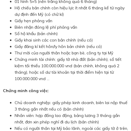
01 hình 5×5 (nền trắng không quá 6 tháng)
Hộ chiếu bản chính còn hiệu lực ít nhất 6 tháng kể từ ngày
dự định đến Mỹ (có chữ kí)
Giấy hẹn phỏng vấn
Biên nhận đóng lệ phí phỏng vấn
Sổ hộ khẩu (bản chính)
Giấy khai sinh các con bản chính (nếu có)
Giấy đăng kí kết hôn/ly hôn bản chính (nếu có)
Thư mời của người thân hoặc bạn bè, công ty tại Mỹ
Chứng minh tài chính: giấy tờ nhà đất (bản chính), sổ tiết
kiệm tối thiểu 100.000.000 vnd (bản chính, không quá 2
tháng), hoặc số dư tài khoản tại thời điểm hiện tại từ
100.000.000 vnd …
Chứng minh công việc:
Chủ doanh nghiệp: giấy phép kinh doanh, biên lai nộp thuế
3 tháng gần nhất nếu có (bản chính)
Nhân viên: hợp đồng lao động, bảng lương 3 tháng gần
nhất, đơn xin phép nghỉ đi du lịch (bản chính)
Nếu có người thân tại Mỹ bảo lãnh, ngoài các giấy tờ ở trên,