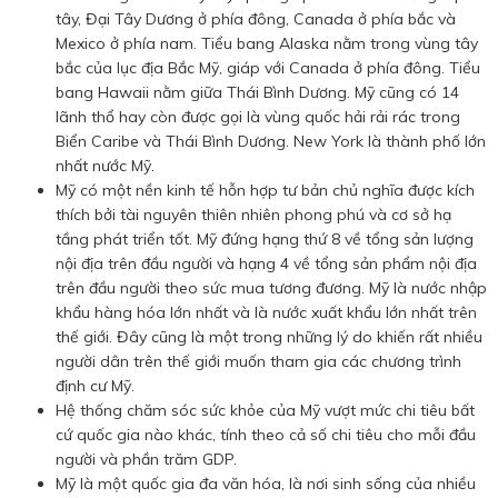
tây, Đại Tây Dương ở phía đông, Canada ở phía bắc và
Mexico ở phía nam. Tiểu bang Alaska nằm trong vùng tây
bắc của lục địa Bắc Mỹ, giáp với Canada ở phía đông. Tiểu
bang Hawaii nằm giữa Thái Bình Dương. Mỹ cũng có 14
lãnh thổ hay còn được gọi là vùng quốc hải rải rác trong
Biển Caribe và Thái Bình Dương. New York là thành phố lớn
nhất nước Mỹ.
Mỹ có một nền kinh tế hỗn hợp tư bản chủ nghĩa được kích
thích bởi tài nguyên thiên nhiên phong phú và cơ sở hạ
tầng phát triển tốt. Mỹ đứng hạng thứ 8 về tổng sản lượng
nội địa trên đầu người và hạng 4 về tổng sản phẩm nội địa
trên đầu người theo sức mua tương đương. Mỹ là nước nhập
khẩu hàng hóa lớn nhất và là nước xuất khẩu lớn nhất trên
thế giới. Đây cũng là một trong những lý do khiến rất nhiều
người dân trên thế giới muốn tham gia các chương trình
định cư Mỹ.
Hệ thống chăm sóc sức khỏe của Mỹ vượt mức chi tiêu bất
cứ quốc gia nào khác, tính theo cả số chi tiêu cho mỗi đầu
người và phần trăm GDP.
Mỹ là một quốc gia đa văn hóa, là nơi sinh sống của nhiều