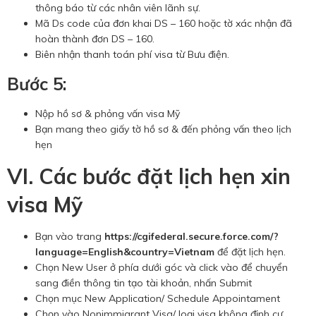
thông báo từ các nhân viên lãnh sự.
Mã Ds code của đơn khai DS – 160 hoặc tờ xác nhận đã
hoàn thành đơn DS – 160.
Biên nhận thanh toán phí visa từ Bưu điện.
Bước 5:
Nộp hồ sơ & phỏng vấn visa Mỹ
Bạn mang theo giấy tờ hồ sơ & đến phỏng vấn theo lịch
hẹn
VI. Các bước đặt lịch hẹn xin
visa Mỹ
Bạn vào trang
https://cgifederal.secure.force.com/?
language=English&country=Vietnam
để đặt lịch hẹn.
Chọn New User ở phía dưới góc và click vào để chuyển
sang điền thông tin tạo tài khoản, nhấn Submit
Chọn mục New Application/ Schedule Appointament
Chọn vào Nonimmigrant Visa/ loại visa không định cư