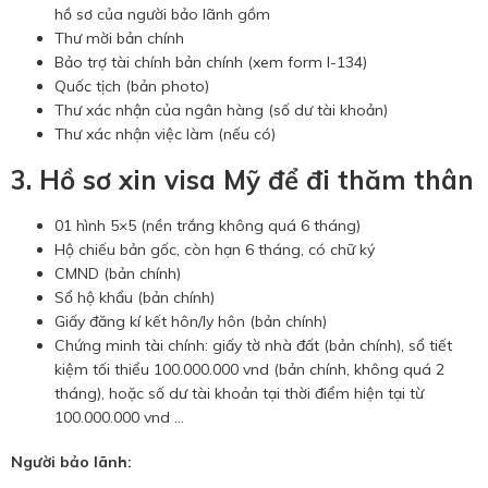
hồ sơ của người bảo lãnh gồm
Thư mời bản chính
Bảo trợ tài chính bản chính (xem form I-134)
Quốc tịch (bản photo)
Thư xác nhận của ngân hàng (số dư tài khoản)
Thư xác nhận việc làm (nếu có)
3. Hồ sơ xin visa Mỹ để đi thăm thân
01 hình 5×5 (nền trắng không quá 6 tháng)
Hộ chiếu bản gốc, còn hạn 6 tháng, có chữ ký
CMND (bản chính)
Sổ hộ khẩu (bản chính)
Giấy đăng kí kết hôn/ly hôn (bản chính)
Chứng minh tài chính: giấy tờ nhà đất (bản chính), sổ tiết
kiệm tối thiểu 100.000.000 vnd (bản chính, không quá 2
tháng), hoặc số dư tài khoản tại thời điểm hiện tại từ
100.000.000 vnd …
Người bảo lãnh: