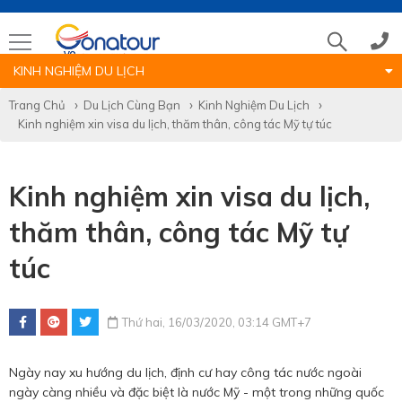
KINH NGHIỆM DU LỊCH
Tổng đài
Trang Chủ
Du Lịch Cùng Bạn
Kinh Nghiệm Du Lịch
Kinh nghiệm xin visa du lịch, thăm thân, công tác Mỹ tự túc
(028)39 14 18 18
Kinh nghiệm xin visa du lịch,
Hotline tour nước ngoài
thăm thân, công tác Mỹ tự
0786 711 611
túc
Hotline tour trong nước
Thứ hai, 16/03/2020, 03:14 GMT+7
0783 336 116
Ngày nay xu hướng du lịch, định cư hay công tác nước ngoài
ngày càng nhiều và đặc biệt là nước Mỹ - một trong những quốc