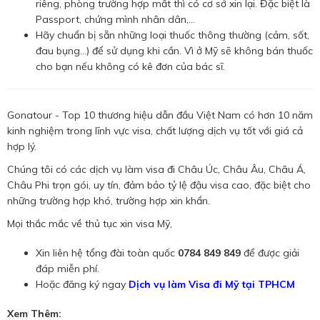
riêng, phòng trường hợp mất thì có cơ sở xin lại. Đặc biệt là
Passport, chứng mình nhân dân,...
Hãy chuẩn bị sẵn những loại thuốc thông thường (cảm, sốt,
đau bụng…) để sử dụng khi cần. Vì ở Mỹ sẽ không bán thuốc
cho bạn nếu không có kê đơn của bác sĩ.
Gonatour - Top 10 thương hiệu dẫn đầu Việt Nam có hơn 10 năm
kinh nghiệm trong lĩnh vực visa, chất lượng dịch vụ tốt với giá cả
hợp lý.
Chúng tôi có các dịch vụ làm visa đi Châu Úc, Châu Âu, Châu Á,
Châu Phi trọn gói, uy tín, đảm bảo tỷ lệ đậu visa cao, đặc biệt cho
những trường hợp khó, trường hợp xin khẩn.
Mọi thắc mắc về thủ tục xin visa Mỹ,
Xin liên hệ tổng đài toàn quốc
0784 849 849
để được giải
đáp miễn phí.
Hoặc đăng ký ngay
Dịch vụ làm Visa đi Mỹ tại TPHCM
Xem Thêm: