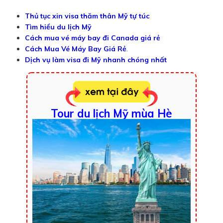
Thủ tục xin visa thăm thân Mỹ tự túc
Tìm hiểu du lịch Mỹ
Cách mua vé máy bay đi Canada giá rẻ
Cách Mua Vé Máy Bay Giá Rẻ
.
Dịch vụ làm visa đi Mỹ nhanh chóng nhất
Tour du lịch Mỹ mùa Hè