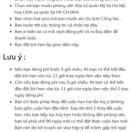
Chọn nơi bạn muốn phỏng vấn: Đại sứ quán Mỹ tại Hà Nội
hay Lãnh sự quán tại Hồ Chí Minh
Bạn chọn loại visa mà bạn muốn xin: Du lịch/ Công tác…
Bạn hoàn tất các thông tin cá nhân tại đây
Bạn in biên lai có mã vạch đóng phí và ra Bưu điện để
thanh toán.
Bạn đặt lịch hẹn tại giao diện này
Lưu ý :
Nếu bạn đóng phí trước 5 giờ chiều, thì bạn có thể bắt đầu
đặt lịch hẹn vào lúc 11 giờ trưa ngày làm việc tiếp theo.
Còn nếu bạn đóng phí sau 5 giờ chiều, thì bạn có thể bắt
đầu đặt lịch hẹn vào lúc 11 giờ của ngày làm việc thứ 2 sau
ngày đóng phí.
Bạn chỉ được phép thay đổi cuộc hẹn hai lần tùy ý (không
bao gồm cuộc hẹn đầu tiên). Sau lần thứ 2 thay đổi cuộc
hẹn, nếu bạn tiếp tục hủy hẹn hoặc không đến phỏng vấn,
bạn sẽ phải chờ 90 ngày mới có thể đặt được cuộc hẹn mới.
Bạn nên lên kế hoạch xin visa hợp lý để tránh gặp trở ngại