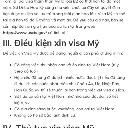
Tóm lại loại visa thăm thân Mỹ là loại B2 có thời hạn tối đa một
năm. Sở Di trú Hoa Kỳ cũng như viên chức tại đây sẽ quyết định
bạn được du lịch và lưu trú trong thời gian bao lâu. Visa Mỹ có thể
tái gia hạn tối đa 6 tháng và một lần. Để yêu cầu gia hạn, bạn sẽ
cần nộp đơn xin gia hạn visa du lịch tại trang web
https://www.uscis.gov
/ có tính phí.
III. Điều kiện xin visa Mỹ
Để việc xin Visa Mỹ được dễ dàng, người đi cần phải chứng minh:
Có công việc, thu nhập cao và ổn định tại Việt Nam (tùy
theo độ tuổi)
Hộ chiếu đã từng đi du lịch nhiều nước, đặc biệt nếu đã từng
đi du lịch các nước phát triển như Châu Âu, Úc, Nhật Bản,
Hàn Quốc, v.v. thì sẽ thuận lợi hơn trong việc xét visa du lịch.
Sở hữu tài sản tại Việt Nam như nhà cửa, đất đai, sổ tiết
kiệm, v.v.
Có gia đình ràng buộc: vợ/chồng, con cái tại Việt Nam.
Không có hồ sơ bảo lãnh định cư.
IV. Thủ tục xin visa Mỹ