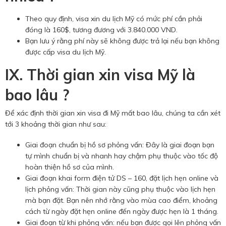
Theo quy định, visa xin du lịch Mỹ có mức phí cần phải
đóng là 160$, tương đương với 3.840.000 VND.
Bạn lưu ý rằng phí này sẽ không được trả lại nếu bạn không
được cấp visa du lịch Mỹ.
IX. Thời gian xin visa Mỹ là
bao lâu ?
Để xác định thời gian xin visa đi Mỹ mất bao lâu, chúng ta cần xét
tới 3 khoảng thời gian như sau:
Giai đoạn chuẩn bị hồ sơ phỏng vấn: Đây là giai đoạn bạn
tự mình chuẩn bị và nhanh hay chậm phụ thuộc vào tốc độ
hoàn thiện hồ sơ của mình.
Giai đoạn khai form điện tử DS – 160, đặt lịch hẹn online và
lịch phỏng vấn: Thời gian này cũng phụ thuộc vào lịch hẹn
mà bạn đặt. Bạn nên nhớ rằng vào mùa cao điểm, khoảng
cách từ ngày đặt hẹn online đến ngày được hẹn là 1 tháng.
Giai đoạn từ khi phỏng vấn: nếu bạn được gọi lên phỏng vấn