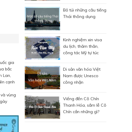
Bỏ túi những câu tiếng
Thái thông dụng
Kinh nghiệm xin visa
du lịch, thăm thân,
công tác Mỹ tự túc
quốc gia
qua bắc
Di sản văn hóa Việt
n Lan,
Nam được Unesco
Bên cạnh
công nhận
c và vùng
Viếng đền Cô Chín
ngày
Thanh Hóa, sắm lễ Cô
Chín cần những gì?