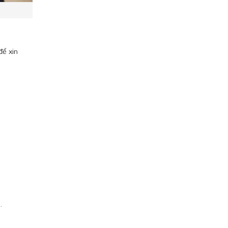
để xin
.