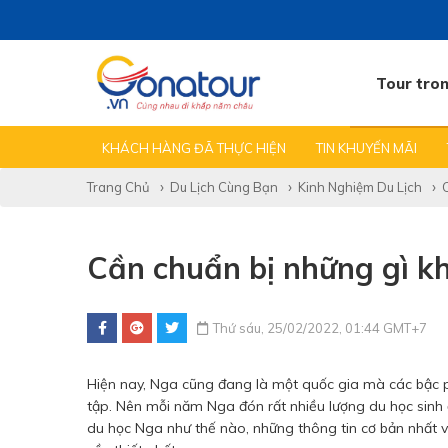
Tour tro
TẤT CẢ TIN
TEAMBUILDING GALA
KINH NGHIỆM
KHÁCH HÀNG ĐÃ THỰC HIỆN
TIN KHUYẾN MÃI
Trang Chủ
Du Lịch Cùng Bạn
Kinh Nghiệm Du Lịch
Cần chuẩn bị những gì k
Thứ sáu, 25/02/2022, 01:44 GMT+7
Hiện nay, Nga cũng đang là một quốc gia mà các bậc ph
tập. Nên mỗi năm Nga đón rất nhiều lượng du học sinh đ
du học Nga như thế nào, những thông tin cơ bản nhất về