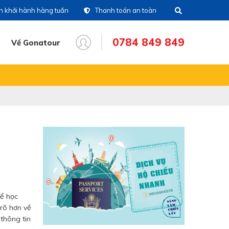
ch khởi hành hàng tuần
Thanh toán an toàn
0784 849 849
Về Gonatour
THÔNG TIN CHUYẾN ĐI
28)39 14 18 18
Tổng đài
86 711 611
Hotline tour nước
ngoài
83 336 116
Hotline tour trong nước
16 404 578
Hotine CSKH
để học
 rõ hơn về
thông tin
84 849 849
Hotline tư vấn dịch vụ