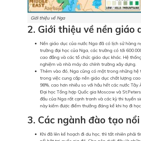
Giới thiệu về Nga
2. Giới thiệu về nền giáo
Nền giáo dục của nước Nga đã có lịch sử hàng ng
trường đại học của Nga, các trường có tới 600.000
cao đẳng và các tổ chức giáo dục khác. Hệ thốn
nghiệm và nhà máy do chính trường xây dựng.
Thêm vào đó, Nga cũng có một trong những hệ thố
trong việc cung cấp nền giáo dục chất lượng cao
98%, cao hơn nhiều so với hầu hết các nước Tây
Đại học Tổng hợp Quốc gia Moscow và St.Petersbu
đầu của Nga rất cạnh tranh và các kỳ thi tuyển 
này kiếm được điểm thưởng đáng kể khi họ đi học 
3. Các ngành đào tạo nổi
Khi đã lên kế hoạch đi du học, thì tất nhiên ph
nổi bật tại quốc gia đó. Cho nên dưới đây là nh