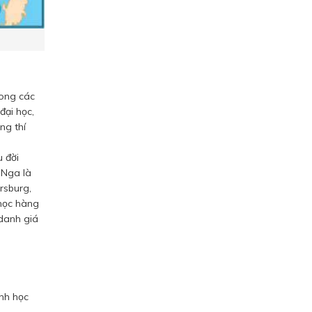
rong các
đại học,
ng thí
u đời
 Nga là
rsburg,
 học hàng
 danh giá
ành học