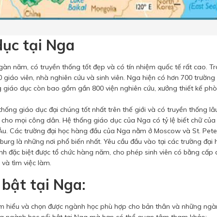
 dục tại Nga
àn năm, có truyền thống tốt đẹp và có tín nhiệm quốc tế rất cao. T
 giáo viên, nhà nghiên cứu và sinh viên. Nga hiện có hơn 700 trường 
g giáo dục còn bao gồm gần 800 viện nghiên cứu, xưởng thiết kế phò
ng giáo dục đại chúng tốt nhất trên thế giới và có truyền thống lâ
 cho mọi công dân. Hệ thống giáo dục của Nga có tỷ lệ biết chữ của
 Âu. Các trường đại học hàng đầu của Nga nằm ở Moscow và St. Pete
rg là những nơi phổ biến nhất. Yêu cầu đầu vào tại các trường đại
sinh đặc biệt được tổ chức hàng năm, cho phép sinh viên có bằng cấp
và tìm việc làm.
 bật tại Nga:
ải tìm hiểu và chọn được ngành học phù hợp cho bản thân và những ng
ững ngành học nổi bật tại Nga mà bạn có thể quan tâm tham khảo: