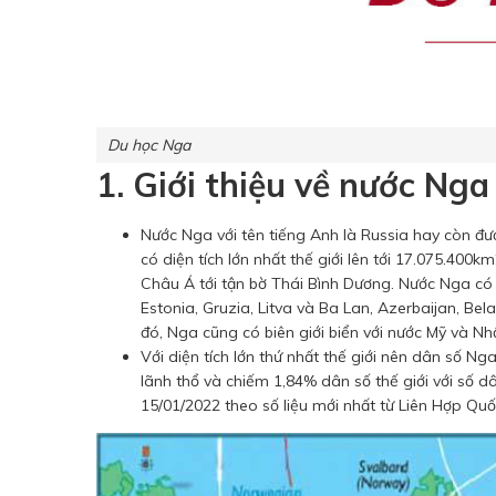
Du học Nga
1. Giới thiệu về nước Nga
Nước Nga với tên tiếng Anh là Russia hay còn đượ
có diện tích lớn nhất thế giới lên tới 17.075.400k
Châu Á tới tận bờ Thái Bình Dương. Nước Nga có đư
Estonia, Gruzia, Litva và Ba Lan, Azerbaijan, Be
đó, Nga cũng có biên giới biển với nước Mỹ và Nh
Với diện tích lớn thứ nhất thế giới nên dân số N
lãnh thổ và chiếm 1,84% dân số thế giới với số d
15/01/2022 theo số liệu mới nhất từ Liên Hợp Quố