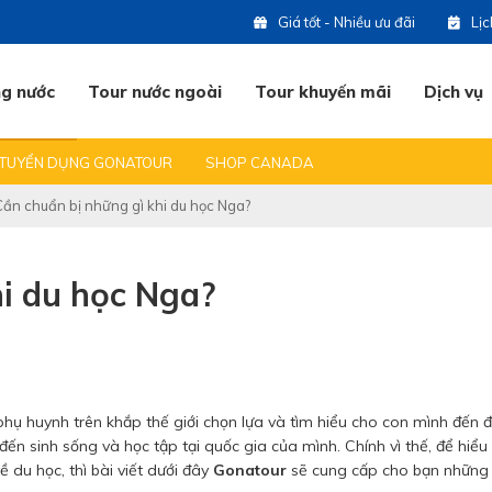
Giá tốt - Nhiều ưu đãi
Lị
ng nước
Tour nước ngoài
Tour khuyến mãi
Dịch vụ
 DU LỊCH
BẠN HỎI & CHÚNG TÔI TRẢ LỜI
ĐỊA ĐIỂM DU LỊCH HOT
TUYỂN DỤNG GONATOUR
SHOP CANADA
(0
Cần chuẩn bị những gì khi du học Nga?
07
hi du học Nga?
07
09
ụ huynh trên khắp thế giới chọn lựa và tìm hiểu cho con mình đến 
ến sinh sống và học tập tại quốc gia của mình. Chính vì thế, để hiểu
 du học, thì bài viết dưới đây
Gonatour
sẽ cung cấp cho bạn những 
07