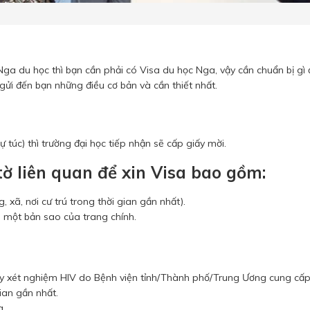
ga du học thì bạn cần phải có Visa du học Nga, vậy cần chuẩn bị gì 
gửi đến bạn những điều cơ bản và cần thiết nhất.
ự túc) thì trường đại học tiếp nhận sẽ cấp giấy mời.
tờ liên quan để xin Visa bao gồm:
 xã, nơi cư trú trong thời gian gần nhất).
và một bản sao của trang chính.
y xét nghiệm HIV do Bệnh viện tỉnh/Thành phố/Trung Ương cung cấp
ian gần nhất.
a.