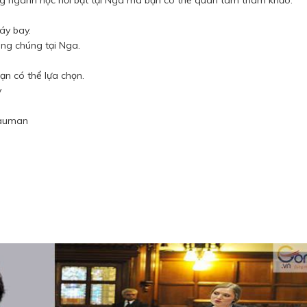
áy bay.
công chúng tại Nga.
ạn có thể lựa chọn.
v
 Bauman