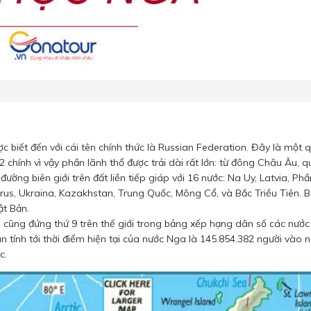
c biết đến với cái tên chính thức là Russian Federation. Đây là một 
m2 chính vì vậy phần lãnh thổ được trải dài rất lớn: từ đông Châu Âu, 
ờng biên giới trên đất liền tiếp giáp với 16 nước: Na Uy, Latvia, Phầ
larus, Ukraina, Kazakhstan, Trung Quốc, Mông Cổ, và Bắc Triều Tiên. 
ật Bản.
ga cũng đứng thứ 9 trên thế giới trong bảng xếp hạng dân số các nướ
ân tính tới thời điểm hiện tại của nước Nga là 145.854.382 người vào 
c.