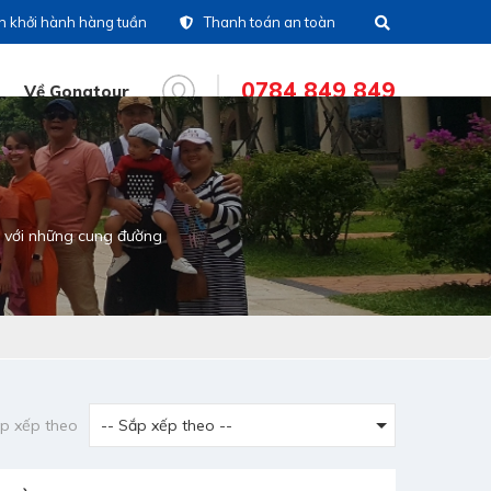
ch khởi hành hàng tuần
Thanh toán an toàn
0784 849 849
Về Gonatour
(028)39 14 18 18
ng đài
 với những cung đường
0786 711 611
line tour nước
oài
0783 336 116
line tour trong nước
0916 404 578
tine CSKH
p xếp theo
0784 849 849
line tư vấn dịch vụ