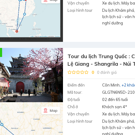
Vận chuyển
Xe du lịch, Máy b
Loại hình tour
Du lịch Khám phá,
lịch lịch sử - văn 
nghỉ dưỡng
Tour du lịch Trung Quốc : C
Lệ Giang - Shangrila - Núi
6N5D
0
0 đánh giá
Điểm đến
Côn Minh
+2 khá
Mã tour:
GLGTN6N5D-210
Độ tuổi
02 đến 65 tuổi
Chỗ ở
Khách sạn 4*
Map
Vận chuyển
Xe du lịch, Máy b
Loại hình tour
Du lịch Khám phá,
lịch lịch sử - văn 
nghỉ dưỡng