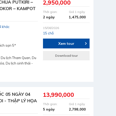
2,950,000
CHÙA PUTKIRI –
BOKOR – KAMPOT
Thời gian:
Giá 1 ngày
2 ngày
1,475,000
4 khác
15/08/2026
15 chỗ
Xem tour
ách sạn 5*
Download tour
 Du lịch Tham Quan, Du
hóa, Du lịch sinh thái -
13,990,000
C 05 NGÀY 04
OI - THẬP LÝ HỌA
Thời gian:
Giá 1 ngày
5 ngày
2,798,000