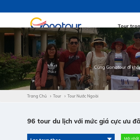
Tour tro
Cùng Gonatour đi khắ
Trang Chủ
Tour
Tour Nước Ngoài
96 tour du lịch với mức giá cực ưu đã
Mới nhất