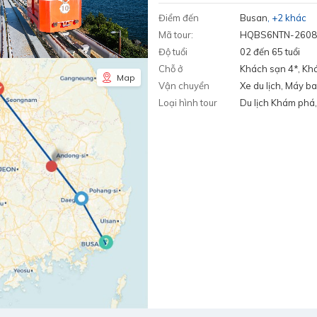
Điểm đến
Busan
+2 khác
Mã tour:
HQBS6NTN-2608
Độ tuổi
02 đến 65 tuổi
Chỗ ở
Khách sạn 4*, Kh
Map
Vận chuyển
Xe du lịch, Máy b
Loại hình tour
Du lịch Khám phá