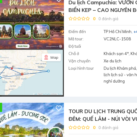
Du lịch Campuchia: VƯỜN 
BIỂN KEP – CAO NGUYÊN 
2N1D
0
0 đánh giá
Điểm đến
TP.Hồ Chí Minh
+
Mã tour:
VC2NLC-1508
Độ tuổi
Chỗ ở
Khách sạn 4*, Kh
Map
Vận chuyển
Xe du lịch
Loại hình tour
Du lịch Khám phá,
lịch lịch sử - văn 
nghỉ dưỡng
TOUR DU LỊCH TRUNG QUỐ
ĐÊM: QUẾ LÂM - NÚI VÒI V
LANG - DƯƠNG SÓC
0
0 đánh giá