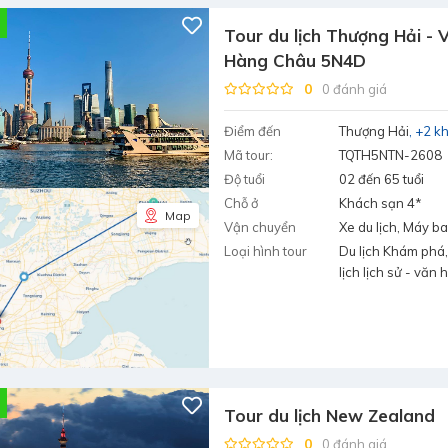
Tour du lịch Thượng Hải - V
Hàng Châu 5N4D
0
0 đánh giá
Điểm đến
Thượng Hải
+2 k
Mã tour:
TQTH5NTN-2608
Độ tuổi
02 đến 65 tuổi
Chỗ ở
Khách sạn 4*
Map
Vận chuyển
Xe du lịch, Máy b
Loại hình tour
Du lịch Khám phá,
lịch lịch sử - văn 
Tour du lịch New Zealand
0
0 đánh giá