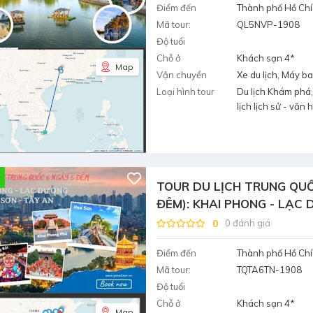
Điểm đến
Thành phố Hồ Chí
Mã tour:
QL5NVP-1908
Độ tuổi
Chỗ ở
Khách sạn 4*
Map
Vận chuyển
Xe du lịch, Máy b
Loại hình tour
Du lịch Khám phá,
lịch lịch sử - văn 
TOUR DU LỊCH TRUNG QUỐ
ĐÊM): KHAI PHONG - LẠC 
0
0 đánh giá
Điểm đến
Thành phố Hồ Chí
Mã tour:
TQTA6TN-1908
Độ tuổi
Chỗ ở
Khách sạn 4*
Map