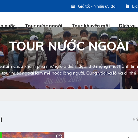
Giá tốt - Nhiều ưu đãi
Lị
ng nước
Tour nước ngoài
Tour khuyến mãi
Dịch vụ
TOUR NƯỚC NGOÀI
Tổ
p năm châu khám phá những địa điểm đẹp, thơ mộng nhất hành tinh
Hot
tour nước ngoài làm mê hoặc lòng người. Cùng vác ba lô và đi nhé
ng
Hot
Ho
i
Sắ
Hot