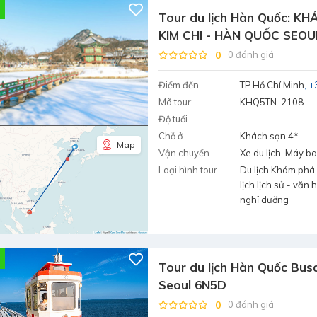
Tour du lịch Hàn Quốc: K
KIM CHI - HÀN QUỐC SEOUL
EVERLAND (5 NGÀY - 4 ĐÊ
0
0 đánh giá
Điểm đến
TP.Hồ Chí Minh
+
Mã tour:
KHQ5TN-2108
Độ tuổi
Chỗ ở
Khách sạn 4*
Map
Vận chuyển
Xe du lịch, Máy b
Loại hình tour
Du lịch Khám phá,
lịch lịch sử - văn 
nghỉ dưỡng
Tour du lịch Hàn Quốc Bus
Seoul 6N5D
0
0 đánh giá