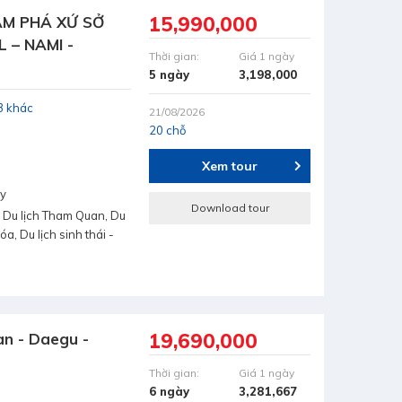
15,990,000
HÁM PHÁ XỨ SỞ
 – NAMI -
Thời gian:
Giá 1 ngày
M)
5 ngày
3,198,000
3 khác
21/08/2026
20 chỗ
Xem tour
ay
Download tour
 Du lịch Tham Quan, Du
hóa, Du lịch sinh thái -
19,690,000
an - Daegu -
Thời gian:
Giá 1 ngày
6 ngày
3,281,667