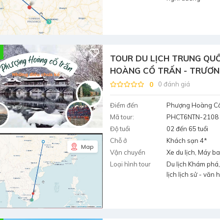
TOUR DU LỊCH TRUNG QU
HOÀNG CỔ TRẤN - TRƯƠNG 
5 Đêm
0
0 đánh giá
Điểm đến
Phượng Hoàng Cổ
Mã tour:
PHCT6NTN-2108
Độ tuổi
02 đến 65 tuổi
Chỗ ở
Khách sạn 4*
Map
Vận chuyển
Xe du lịch, Máy b
Loại hình tour
Du lịch Khám phá,
lịch lịch sử - văn 