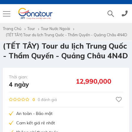
Trang Chủ
Tour
Tour Nước Ngoài
Tổng đài
(028)39 14 18 18
(TẾT TÂY) Tour du lịch Trung Quốc - Thẩm Quyến - Quảng Châu 4N4D
(TẾT TÂY) Tour du lịch Trung Quốc
Hotline tour nước ngoài
0786 711 611
- Thẩm Quyến - Quảng Châu 4N4D
Hotline tour trong nước
0783 336 116
Thời gian:
12,990,000
4 ngày
Hotine CSKH
0916 404 578
0
0 đánh giá
Hotline tư vấn dịch vụ
0784 849 849
An toàn - Bảo mật
Cam kết giá rẻ nhất