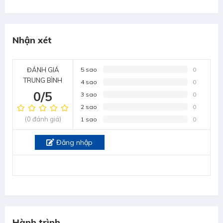
Nhận xét
ĐÁNH GIÁ
5 sao
0
TRUNG BÌNH
4 sao
0
0/5
3 sao
0
2 sao
0
(0 đánh giá)
1 sao
0
Đăng nhập
Hành trình