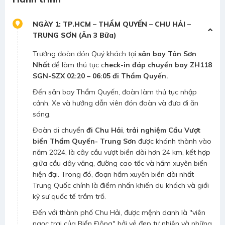
NGÀY 1: TP.HCM – THẨM QUYẾN – CHU HẢI –
TRUNG SƠN (Ăn 3 Bữa)
Trưởng đoàn đón Quý khách tại
sân bay Tân Sơn
Nhất
để làm thủ tục c
heck-in đáp chuyến bay ZH118
SGN-SZX 02:20 – 06:05 đi Thẩm Quyến.
Đến sân bay Thẩm Quyến, đoàn làm thủ tục nhập
cảnh. Xe và hướng dẫn viên đón đoàn và đưa đi ăn
sáng.
Đoàn di chuyển
đi Chu Hải
,
trải nghiệm Cầu Vượt
biển Thẩm Quyến- Trung Sơn
được khánh thành vào
năm 2024, là cây cầu vượt biển dài hơn 24 km, kết hợp
giữa cầu dây văng, đường cao tốc và hầm xuyên biển
hiện đại. Trong đó, đoạn hầm xuyên biển dài nhất
Trung Quốc chính là điểm nhấn khiến du khách và giới
kỹ sư quốc tế trầm trồ.
Đến với thành phố Chu Hải, được mệnh danh là "viên
ngọc trai của Biển Đông" bởi vẻ đẹp tự nhiên và những