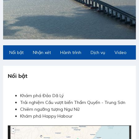
Nổi bật
Nhận xét
Hành trình
Dịch vụ
Video
N
Nổi bật
Khám phá Đảo Dã Lý
Trải nghiệm Cầu vượt biển Thẩm Quyến - Trung Sơn
Chiêm ngưỡng tượng Ngư Nữ
Khám phá Happy Habour