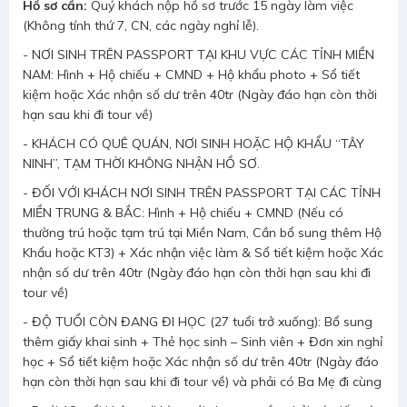
Hồ sơ cần:
Quý khách nộp hồ sơ trước 15 ngày làm việc
(Không tính thứ 7, CN, các ngày nghỉ lễ).
- NƠI SINH TRÊN PASSPORT TẠI KHU VỰC CÁC TỈNH MIỀN
NAM: Hình + Hộ chiếu + CMND + Hộ khẩu photo + Sổ tiết
kiệm hoặc Xác nhận số dư trên 40tr (Ngày đáo hạn còn thời
hạn sau khi đi tour về)
- KHÁCH CÓ QUÊ QUÁN, NƠI SINH HOẶC HỘ KHẨU “TÂY
NINH”, TẠM THỜI KHÔNG NHẬN HỒ SƠ.
- ĐỐI VỚI KHÁCH NƠI SINH TRÊN PASSPORT TẠI CÁC TỈNH
MIỀN TRUNG & BẮC: Hình + Hộ chiếu + CMND (Nếu có
thường trú hoặc tạm trú tại Miền Nam, Cần bổ sung thêm Hộ
Khẩu hoặc KT3) + Xác nhận việc làm & Sổ tiết kiệm hoặc Xác
nhận số dư trên 40tr (Ngày đáo hạn còn thời hạn sau khi đi
tour về)
- ĐỘ TUỔI CÒN ĐANG ĐI HỌC (27 tuổi trở xuống): Bổ sung
thêm giấy khai sinh + Thẻ học sinh – Sinh viên + Đơn xin nghỉ
học + Sổ tiết kiệm hoặc Xác nhận số dư trên 40tr (Ngày đáo
hạn còn thời hạn sau khi đi tour về) và phải có Ba Mẹ đi cùng