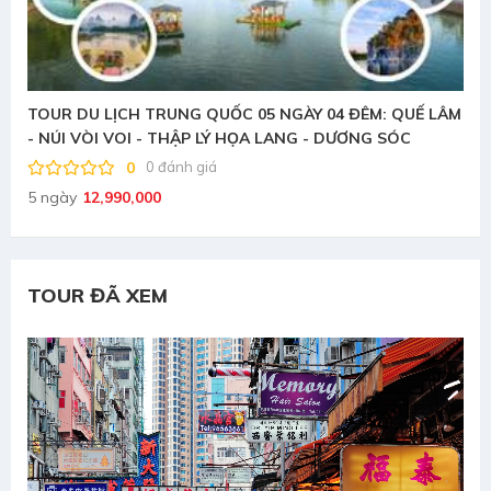
M
(LỄ QUỐC KHÁNH) Tour du lịch Singapore - Malaysia
5N4D
0
0 đánh giá
5 ngày
13,990,000
TOUR ĐÃ XEM