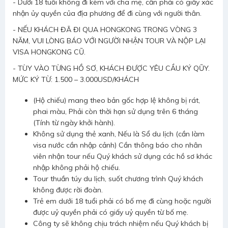
- Dưới 18 tuổi không đi kèm với cha mẹ, cần phải có giấy xác
nhận ủy quyền của địa phương để đi cùng với người thân.
- NẾU KHÁCH ĐÃ ĐI QUA HONGKONG TRONG VÒNG 3
NĂM, VUI LÒNG BÁO VỚI NGƯỜI NHẬN TOUR VÀ NỘP LẠI
VISA HONGKONG CŨ.
- TÙY VÀO TỪNG HỒ SƠ, KHÁCH ĐƯỢC YÊU CẦU KÝ QŨY.
MỨC KÝ TỪ: 1.500 – 3.000USD/KHÁCH
(Hộ chiếu) mang theo bản gốc hợp lệ không bị rát,
phai màu, Phải còn thời hạn sử dụng trên 6 tháng
(Tính từ ngày khởi hành).
Không sử dụng thẻ xanh, Nếu là Sổ du lịch (cần làm
visa nước cần nhập cảnh) Cần thông báo cho nhân
viên nhận tour nếu Quý khách sử dụng các hồ sơ khác
nhập không phải hộ chiếu.
Tour thuần túy du lịch, suốt chương trình Quý khách
không được rời đoàn.
Trẻ em dưới 18 tuổi phải có bố mẹ đi cùng hoặc người
được uỷ quyền phải có giấy uỷ quyền từ bố mẹ.
Công ty sẽ không chịu trách nhiệm nếu Quý khách bị