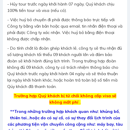
- Hủy tour trước ngày khởi hành 07 ngày, Quý khách chịu
100% tiền tour và visa (nếu có).
- Việc huỷ bỏ chuyến đi phải được thông báo trực tiếp với
Công ty bằng văn bản hoặc qua email, tin nhắn điện thoại và
phải được Công ty xác nhận. Việc huỷ bỏ bằng điện thoại
không được chấp nhận.
- Do tính chất là đoàn ghép khách lẻ, công ty sẽ thu nhận đủ
số lượng khách tối thiểu 09 khách người lớn và đảm bảo
đoàn sẽ khởi hành đúng lịch trình. Trong trường hợp đoàn
không đủ 09 khách, công ty có trách nhiệm thông báo cho
Quý khách trước ngày khởi hành 04 ngày và sẽ thỏa thuận
lại ngày khởi hành khác, hoặc hoàn trả toàn bộ số tiền mà
Qúy khách đã thanh toán.
Trường hợp Quý khách bị từ chối không cấp visa sẽ
không mất phí .
**Trong những trường hợp khách quan như: khủng bố,
thiên tai…hoặc do có sự cố, có sự thay đổi lịch trình của
các phương tiện vận chuyển công cộng như: máy bay, tàu