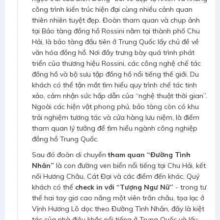
công trình kiến trúc hiện đại cùng nhiều cảnh quan
thiên nhiên tuyệt đẹp. Đoàn tham quan và chụp ảnh
tại Bảo tàng đồng hồ Rossini nằm tại thành phố Chu
Hải, là bảo tàng đầu tiên ở Trung Quốc lấy chủ đề về
văn hóa đồng hồ. Nơi đây trưng bày quá trình phát
triển của thương hiệu Rossini, các công nghệ chế tác
đồng hồ và bộ sưu tập đồng hồ nổi tiếng thế giới. Du
khách có thể tận mắt tìm hiểu quy trình chế tác tinh
xảo, cảm nhận sức hấp dẫn của “nghệ thuật thời gian”.
Ngoài các hiện vật phong phú, bảo tàng còn có khu
trải nghiệm tương tác và cửa hàng lưu niệm, là điểm
tham quan lý tưởng để tìm hiểu ngành công nghiệp
đồng hồ Trung Quốc.
Sau đó đoàn di chuyển
tham quan “Đường Tình
Nhân”
là con đường ven biển nổi tiếng tại Chu Hải, kết
nối Hương Châu, Cát Đại và các điểm đến khác. Quý
khách có thể
check in với “Tượng Ngư Nữ”
- trong tư
thế hai tay giơ cao nâng một viên trân châu, tọa lạc ở
Vịnh Hương Lô dọc theo Đường Tình Nhân, đây là kiệt
tác của nhà điêu khắc nổi tiếng ở Trung Quốc và lấy