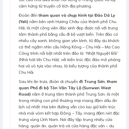
cảm hứng từ truyện cổ tích địa phương.
Đoàn đến
tham quan và chụp hình tại Đảo Dã Ly
(Yeli)
nằm bên vịnh Hương Châu của thành phố Chu
Hải, là một công viên đảo xinh đẹp được nối với trung
tâm thành phố bằng cầu đi bộ vượt biển. Trên đảo có
nhiều cây xanh, không gian yên bình, từ đây du khách
có thể ngắm nhìn cầu Hồng Kông – Chu Hải – Ma Cao.
Công trình nổi bật nhất trên đảo là “Nhật Nguyệt Bối”
(Nhà hát lớn Chu Hải), với kiến trúc độc đáo mô phỏng
hai vỏ sò tựa vào nhau, là biểu tượng của thành phố
Chu Hải.
Sau khi ăn trưa, đoàn di chuyển
đi Trung Sơn
,
tham
quan Phố đi bộ Tôn Văn Tây Lộ (Sunwen West
Road)
nằm ở trung tâm thành phố Trung Sơn, là một
trong những con phố thương mại mang đậm dấu ấn
lịch sử nhất. Hai bên đường vẫn còn lưu giữ kiến trúc
nhà mái vòm kết hợp Đông – Tây, mang đậm nét đặc
trưng vùng Lĩnh Nam. Nơi đây tập trung nhiều cửa
hàng, quán ăn, quán trà và cửa hàng đặc sản – du