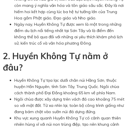
còn mang ý nghĩa văn hóa và tôn giáo sâu sắc. Đây là nơi
hiếm hoi kết hợp cùng lúc ba hệ tư tưởng lớn của Trung
Hoa gồm Phật giáo, Đạo giáo và Nho giáo.
Ngày nay, Huyền Không Tự được xem là một trong những
điểm du lịch nổi tiếng nhất tại Sơn Tây và là điểm đến
không thể bỏ qua đối với những ai yêu thích khám phá lịch
sử, kiến trúc cổ và văn hóa phương Đông.
2. Huyền Không Tự nằm ở
đâu?
Huyền Không Tự tọa lạc dưới chân núi Hằng Sơn, thuộc
huyện Hồn Nguyên, tỉnh Sơn Tây, Trung Quốc. Ngôi chùa
cách thành phố Đại Đồng khoảng 65 km về phía Nam.
Ngôi chùa được xây dựng trên vách đá cao khoảng 75 mét
so với mặt đất. Từ xa nhìn lại, toàn bộ công trình giống như
đang bám chặt vào sườn núi đá dựng đứng.
Khu vực xung quanh Huyền Không Tự có cảnh quan thiên
nhiên hùng vĩ với núi non trùng điệp, tạo nên khung cảnh