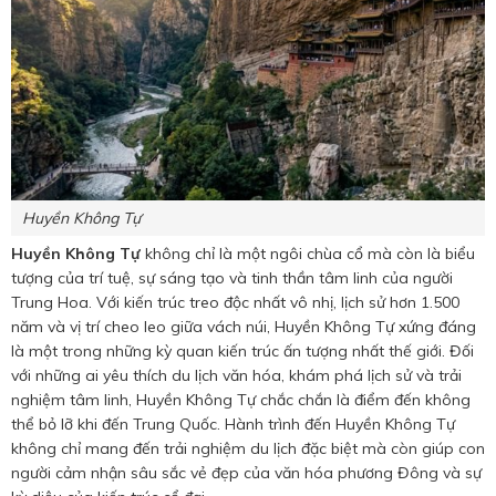
Huyền Không Tự
Huyền Không Tự
không chỉ là một ngôi chùa cổ mà còn là biểu
tượng của trí tuệ, sự sáng tạo và tinh thần tâm linh của người
Trung Hoa. Với kiến trúc treo độc nhất vô nhị, lịch sử hơn 1.500
năm và vị trí cheo leo giữa vách núi, Huyền Không Tự xứng đáng
là một trong những kỳ quan kiến trúc ấn tượng nhất thế giới. Đối
với những ai yêu thích du lịch văn hóa, khám phá lịch sử và trải
nghiệm tâm linh, Huyền Không Tự chắc chắn là điểm đến không
thể bỏ lỡ khi đến Trung Quốc. Hành trình đến Huyền Không Tự
không chỉ mang đến trải nghiệm du lịch đặc biệt mà còn giúp con
người cảm nhận sâu sắc vẻ đẹp của văn hóa phương Đông và sự