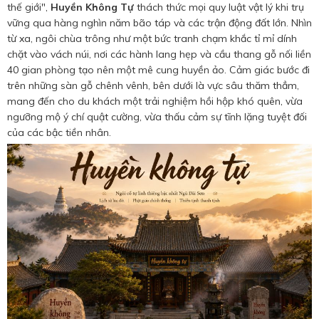
Hotine CSKH
thế giới",
Huyền Không Tự
thách thức mọi quy luật vật lý khi trụ
vững qua hàng nghìn năm bão táp và các trận động đất lớn. Nhìn
0916 404 578
từ xa, ngôi chùa trông như một bức tranh chạm khắc tỉ mỉ dính
chặt vào vách núi, nơi các hành lang hẹp và cầu thang gỗ nối liền
40 gian phòng tạo nên một mê cung huyền ảo. Cảm giác bước đi
Hotline tư vấn dịch vụ
trên những sàn gỗ chênh vênh, bên dưới là vực sâu thăm thẳm,
mang đến cho du khách một trải nghiệm hồi hộp khó quên, vừa
ngưỡng mộ ý chí quật cường, vừa thấu cảm sự tĩnh lặng tuyệt đối
0784 849 849
của các bậc tiền nhân.