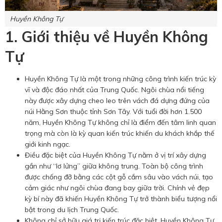
Huyền Không Tự
1. Giới thiệu về Huyền Không
Tự
Huyền Không Tự là một trong những công trình kiến trúc kỳ
vĩ và độc đáo nhất của Trung Quốc. Ngôi chùa nổi tiếng
này được xây dựng cheo leo trên vách đá dựng đứng của
núi Hằng Sơn thuộc tỉnh Sơn Tây. Với tuổi đời hơn 1.500
năm, Huyền Không Tự không chỉ là điểm đến tâm linh quan
trọng mà còn là kỳ quan kiến trúc khiến du khách khắp thế
giới kinh ngạc.
Điều đặc biệt của Huyền Không Tự nằm ở vị trí xây dựng
gần như “lơ lửng” giữa không trung. Toàn bộ công trình
được chống đỡ bằng các cột gỗ cắm sâu vào vách núi, tạo
cảm giác như ngôi chùa đang bay giữa trời. Chính vẻ đẹp
kỳ bí này đã khiến Huyền Không Tự trở thành biểu tượng nổi
bật trong du lịch Trung Quốc.
Không chỉ sở hữu giá trị kiến trúc đặc biệt, Huyền Không Tự