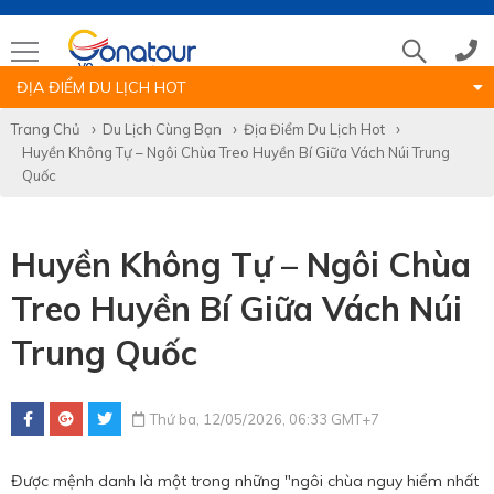
ĐỊA ĐIỂM DU LỊCH HOT
Tổng đài
Trang Chủ
Du Lịch Cùng Bạn
Địa Điểm Du Lịch Hot
Huyền Không Tự – Ngôi Chùa Treo Huyền Bí Giữa Vách Núi Trung
(028)39 14 18 18
Quốc
Hotline tour nước ngoài
Huyền Không Tự – Ngôi Chùa
Treo Huyền Bí Giữa Vách Núi
0786 711 611
Trung Quốc
Hotline tour trong nước
Thứ ba, 12/05/2026, 06:33 GMT+7
0783 336 116
Được mệnh danh là một trong những "ngôi chùa nguy hiểm nhất