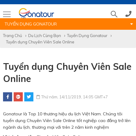
TUYỂN DỤNG GONATOUR
Tổng đài
Trang Chủ
Du Lịch Cùng Bạn
Tuyển Dụng Gonatour
Tuyển dụng Chuyên Viên Sale Online
(028)39 14 18 18
Tuyển dụng Chuyên Viên Sale
Hotline tour nước ngoài
Online
0786 711 611
Thứ năm, 14/11/2019, 14:05 GMT+7
Hotline tour trong nước
Gonatour là Top 10 thương hiệu du lịch Việt Nam. Chúng tôi
0783 336 116
tuyển dụng Chuyên Viên Sale Online tốt nghiệp cao đẳng trở lên
ngành du lịch, thương mại với trên 2 năm kinh nghiệm