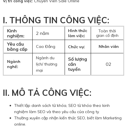
Hotine CSKH
Vị trí công việc:
Chuyên Viên Sale Online
0916 404 578
I. THÔNG TIN CÔNG VIỆC:
Kinh
Hình thức
Toàn thời
2 năm
Hotline tư vấn dịch vụ
:
nghiệm:
gian cố định
làm việc
Yêu cầu
:
Cao Đẳng
Nhân viên
Chức vụ
0784 849 849
bằng cấp
Ngành du
Số lượng
Ngành
cần
02
lịch/ thương
:
nghề
tuyển
mại
II.
MÔ TẢ CÔNG VIỆC
:
Thiết lập danh sách từ khóa, SEO từ khóa theo kinh
nghiệm làm SEO và theo yêu cầu của công ty.
Thường xuyên cập nhận kiến thức SEO, biết làm Marketing
online.