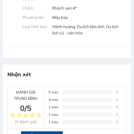
Chỗ ở
Khách sạn 4*
Phương tiện:
Máy bay
Loại hình tour:
Hành hương, Du lịch tâm linh, Du lịch
lịch sử - văn hóa
Nhận xét
ĐÁNH GIÁ
5 sao
0
TRUNG BÌNH
4 sao
0
0/5
3 sao
0
2 sao
0
(0 đánh giá)
1 sao
0