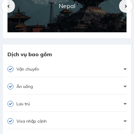
pal
Ấn Độ
Dịch vụ bao gồm
Vận chuyển
Ăn uống
Lưu trú
Visa nhập cảnh