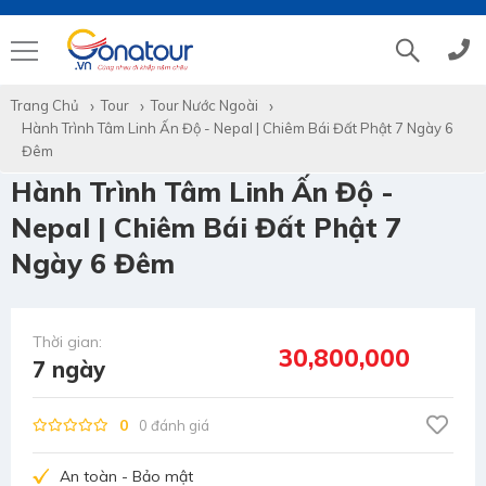
Trang Chủ
Tour
Tour Nước Ngoài
Tổng đài
(028)39 14 18 18
Hành Trình Tâm Linh Ấn Độ - Nepal | Chiêm Bái Đất Phật 7 Ngày 6
Đêm
Hành Trình Tâm Linh Ấn Độ -
Hotline tour nước ngoài
0786 711 611
Nepal | Chiêm Bái Đất Phật 7
Hotline tour trong nước
0783 336 116
Ngày 6 Đêm
Hotine CSKH
0916 404 578
Thời gian:
30,800,000
7 ngày
Hotline tư vấn dịch vụ
0784 849 849
0
0 đánh giá
An toàn - Bảo mật