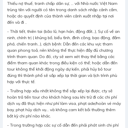
Thiếu nợ thuế, tranh chấp dân sự, … với Nhà nước Việt Nam
trùng tên với người có tên trong danh sách nhập cảnh cấm,
hoặc do quyết định của thành viên cảnh xuất nhập tại nơi
đến và đi ..
- Thời tiết, thiên tai (bão lũ, hạn hán, động đất…), Sự cố về an
ninh, chính trị ( khủng bố, biểu tình, đình công, bạo động, đầm
phá, chiến tranh…), dịch bệnh: Dẫn đến các khu vực tham
quan phong toả, nên không thể thực hiện đầy đủ chương
trình tham quan. Do đó, cty sẽ xem xét thay thế bằng các
điểm tham quan khác trong điều kiện có thể; hoặc dẫn đến
tour không thể khởi động ngày dự kiến, phải hủy bỏ tour
đúng thì thành phố sẽ sắp xếp lại thời gian và lịch trình phù
hợp với thực tế.
- Trường hợp xấu nhất không thể sắp xếp lại được, cty sẽ
hoàn trả tiền tour cho khách hàng sau khi trừ đi các chi phí
dịch vụ đã thực hiện như phí làm visa, phạt ade/hoàn vé máy
bay, phạt hủy dịch vụ… và không cam kết bồi thường thêm
bất kỳ chi phí nào khác.
- Trong trường hợp các sự cố dẫn đến phải phát sinh chi phí