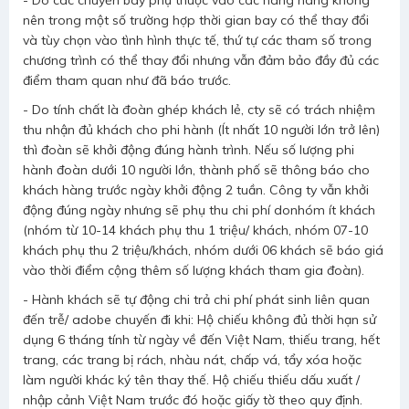
- Do các chuyến bay phụ thuộc vào các hãng hàng không
nên trong một số trường hợp thời gian bay có thể thay đổi
và tùy chọn vào tình hình thực tế, thứ tự các tham số trong
chương trình có thể thay đổi nhưng vẫn đảm bảo đầy đủ các
điểm tham quan như đã báo trước.
- Do tính chất là đoàn ghép khách lẻ, cty sẽ có trách nhiệm
thu nhận đủ khách cho phi hành (Ít nhất 10 người lớn trở lên)
thì đoàn sẽ khởi động đúng hành trình. Nếu số lượng phi
hành đoàn dưới 10 người lớn, thành phố sẽ thông báo cho
khách hàng trước ngày khởi động 2 tuần. Công ty vẫn khởi
động đúng ngày nhưng sẽ phụ thu chi phí donhóm ít khách
(nhóm từ 10-14 khách phụ thu 1 triệu/ khách, nhóm 07-10
khách phụ thu 2 triệu/khách, nhóm dưới 06 khách sẽ báo giá
vào thời điểm cộng thêm số lượng khách tham gia đoàn).
- Hành khách sẽ tự động chi trả chi phí phát sinh liên quan
đến trễ/ adobe chuyến đi khi: Hộ chiếu không đủ thời hạn sử
dụng 6 tháng tính từ ngày về đến Việt Nam, thiếu trang, hết
trang, các trang bị rách, nhàu nát, chấp vá, tẩy xóa hoặc
làm người khác ký tên thay thế. Hộ chiếu thiếu dấu xuất /
nhập cảnh Việt Nam trước đó hoặc giấy tờ theo quy định.