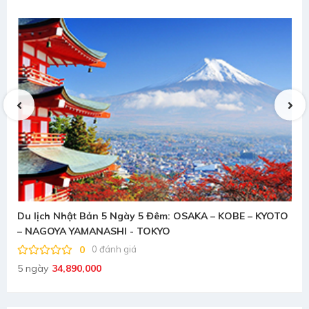
AKA – KOBE – KYOTO
(Lễ 02/09) TOUR DU LỊCH TRUNG QUỐC (6
KHAI PHONG - LẠC DƯƠNG - TÂY AN
0
0 đánh giá
6 ngày
24,990,000