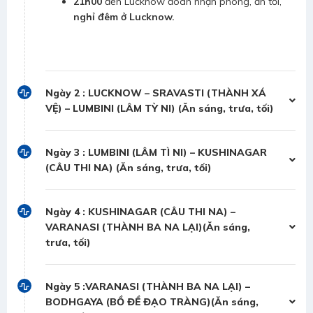
21h00
đến Lucknow đoàn nhận phòng, ăn tối,
nghỉ đêm ở Lucknow.
Ngày 2 : LUCKNOW – SRAVASTI (THÀNH XÁ
VỆ) – LUMBINI (LÂM TỲ NI) (Ăn sáng, trưa, tối)
Ngày 3 : LUMBINI (LÂM TÌ NI) – KUSHINAGAR
(CÂU THI NA) (Ăn sáng, trưa, tối)
Ngày 4 : KUSHINAGAR (CÂU THI NA) –
VARANASI (THÀNH BA NA LẠI)(Ăn sáng,
trưa, tối)
Ngày 5 :VARANASI (THÀNH BA NA LẠI) –
BODHGAYA (BỒ ĐỀ ĐẠO TRÀNG)(Ăn sáng,