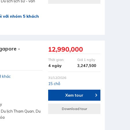
Du lịch lịch sử - văn
i với nhóm 5 khách
12,990,000
ngapore -
Thời gian:
Giá 1 ngày
4 ngày
3,247,500
3 khác
31/12/2026
15 chỗ
Xem tour
ay
Download tour
 Du lịch Tham Quan, Du
hóa