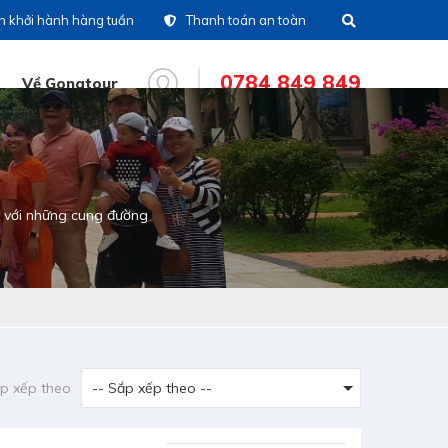
ch khởi hành hàng tuần
Thanh toán an toàn
0784 849 849
Về Gonatour
(028)39 14 18 18
ng đài
 với những cung đường
0786 711 611
line tour nước
oài
0783 336 116
line tour trong nước
0916 404 578
tine CSKH
p xếp theo
0784 849 849
line tư vấn dịch vụ