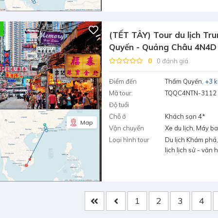
(TẾT TÂY) Tour du lịch Tr
Quyến - Quảng Châu 4N4D
0
0 đánh giá
Điểm đến
Thẩm Quyến
+3 
Mã tour:
TQQC4NTN-3112
Độ tuổi
Chỗ ở
Khách sạn 4*
Map
Vận chuyển
Xe du lịch, Máy b
Loại hình tour
Du lịch Khám phá,
lịch lịch sử - văn 
1
2
3
4