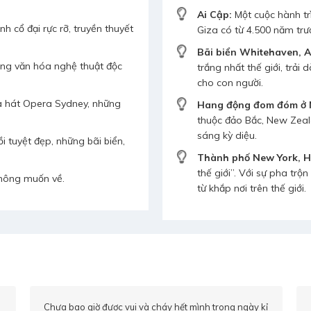
Ai Cập:
Một cuộc hành trì
nh cổ đại rực rỡ, truyền thuyết
Giza có từ 4.500 năm trư
Bãi biển Whitehaven, A
hống văn hóa nghệ thuật độc
trắng nhất thế giới, trả
cho con người.
hà hát Opera Sydney, những
Hang động đom đóm ở 
thuộc đảo Bắc, New Zeal
sáng kỳ diệu.
 tuyệt đẹp, những bãi biển,
Thành phố New York, 
thế giới”. Với sự pha tr
không muốn về.
từ khắp nơi trên thế giới.
ỉ
Lại một lần nữa công ty U&I đồng hành cùng