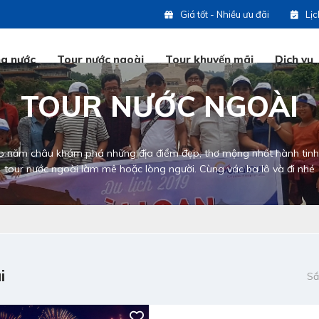
Giá tốt - Nhiều ưu đãi
Lị
ng nước
Tour nước ngoài
Tour khuyến mãi
Dịch vụ
TOUR NƯỚC NGOÀI
Tổ
p năm châu khám phá những địa điểm đẹp, thơ mộng nhất hành tinh
Hot
tour nước ngoài làm mê hoặc lòng người. Cùng vác ba lô và đi nhé
ng
Hot
Ho
i
Sắ
Hot