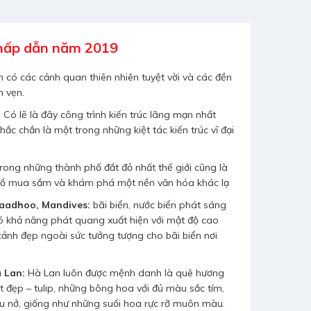
 hấp dẫn năm 2019
 có các cảnh quan thiên nhiên tuyệt vời và các đền
n vẹn.
:
Có lẽ là đây công trình kiến trúc lãng mạn nhất
ắc chắn là một trong những kiệt tác kiến trúc vĩ đại
rong những thành phố đắt đỏ nhất thế giới cũng là
 đồ mua sắm và khám phá một nền văn hóa khác lạ
Vaadhoo, Mandives:
bãi biển, nước biển phát sáng
có khả năng phát quang xuất hiện với mật độ cao
ảnh đẹp ngoài sức tưởng tượng cho bãi biển nơi
à Lan:
Hà Lan luôn được mệnh danh là quê hương
ệt đẹp – tulip, những bông hoa với đủ màu sắc tím,
u nở, giống như những suối hoa rực rỡ muôn màu.