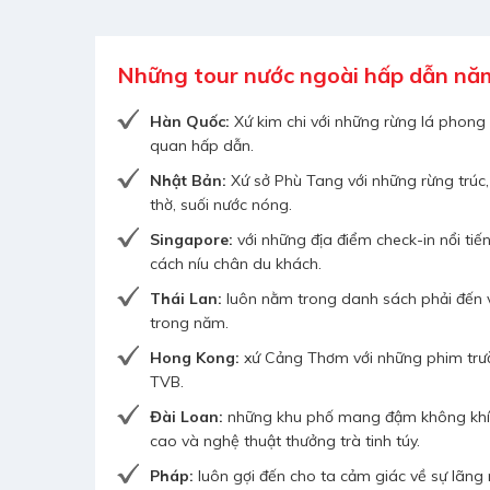
Những tour nước ngoài hấp dẫn nă
Hàn Quốc:
Xứ kim chi với những rừng lá phong 
quan hấp dẫn.
Nhật Bản:
Xứ sở Phù Tang với những rừng trúc
thờ, suối nước nóng.
Singapore:
với những địa điểm check-in nổi tiế
cách níu chân du khách.
Thái Lan:
luôn nằm trong danh sách phải đến v
trong năm.
Hong Kong:
xứ Cảng Thơm với những phim trườ
TVB.
Đài Loan:
những khu phố mang đậm không khí c
cao và nghệ thuật thưởng trà tinh túy.
Pháp:
luôn gợi đến cho ta cảm giác về sự lãng