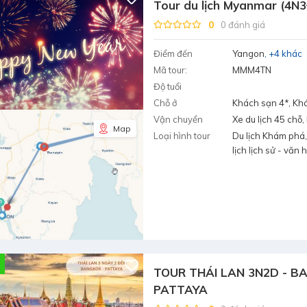
Tour du lịch Myanmar (4N
0
0 đánh giá
Điểm đến
Yangon
+4 khác
Mã tour:
MMM4TN
Độ tuổi
Chỗ ở
Khách sạn 4*, Kh
Vận chuyển
Xe du lịch 45 chỗ
Map
Loại hình tour
Du lịch Khám phá,
lịch lịch sử - văn 
TOUR THÁI LAN 3N2D - B
PATTAYA