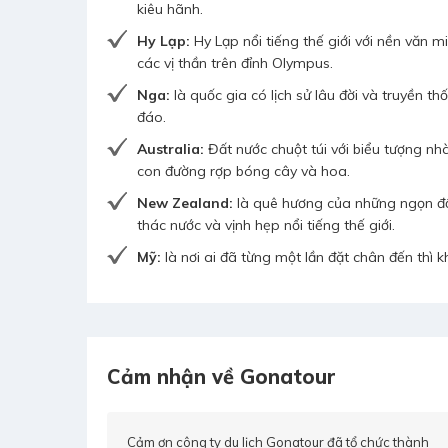
kiêu hãnh.
Hy Lạp:
Hy Lạp nổi tiếng thế giới với nền văn mi
các vị thần trên đỉnh Olympus.
Nga:
là quốc gia có lịch sử lâu đời và truyền t
đáo.
Australia:
Đất nước chuột túi với biểu tượng n
con đường rợp bóng cây và hoa.
New Zealand:
là quê hương của những ngọn đồi
thác nước và vịnh hẹp nổi tiếng thế giới.
Mỹ:
là nơi ai đã từng một lần đặt chân đến thì 
Cảm nhận về Gonatour
ức thành
Chưa bao giờ được vui và cháy hết mình trong ngày k