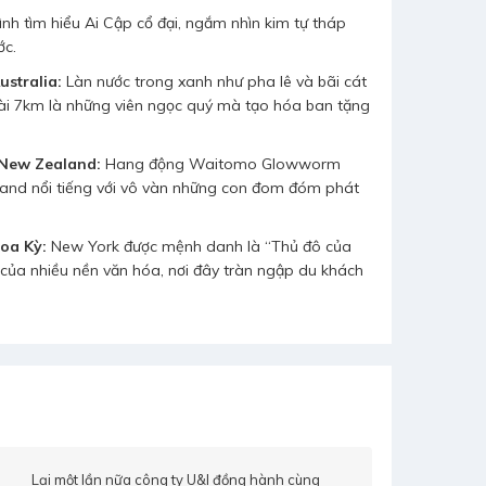
nh tìm hiểu Ai Cập cổ đại, ngắm nhìn kim tự tháp
ớc.
ustralia:
Làn nước trong xanh như pha lê và bãi cát
i dài 7km là những viên ngọc quý mà tạo hóa ban tặng
New Zealand:
Hang động Waitomo Glowworm
and nổi tiếng với vô vàn những con đom đóm phát
Hoa Kỳ:
New York được mệnh danh là “Thủ đô của
ộn của nhiều nền văn hóa, nơi đây tràn ngập du khách
Mùa hè vừa rồi là chuyến du lịch đến đất nước
Lần thứ ha