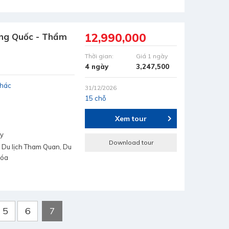
12,990,000
ung Quốc - Thẩm
Thời gian:
Giá 1 ngày
4 ngày
3,247,500
khác
31/12/2026
15 chỗ
Xem tour
ay
Download tour
 Du lịch Tham Quan, Du
hóa
5
6
7