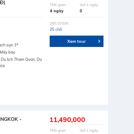
3Đ)
Thời gian:
Giá 1 ngày
4 ngày
0
28/12/2026
25 chỗ
Xem tour
ách sạn 3*
, Máy bay
 Du lịch Tham Quan, Du
hóa
11,490,000
ANGKOK -
Thời gian:
Giá 1 ngày