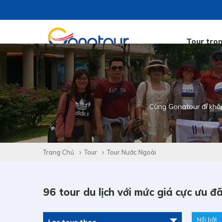
Tour tro
Cùng Gonatour đi khắ
Trang Chủ
Tour
Tour Nước Ngoài
96 tour du lịch với mức giá cực ưu đã
Nổi bật