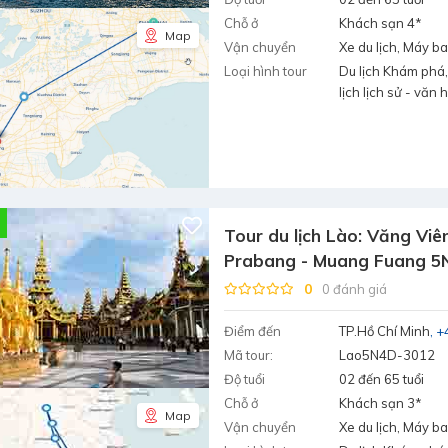
Chỗ ở
Khách sạn 4*
Map
Vận chuyển
Xe du lịch, Máy b
Loại hình tour
Du lịch Khám phá,
lịch lịch sử - văn 
Tour du lịch Lào: Văng Viê
Prabang - Muang Fuang 5
0
0 đánh giá
Điểm đến
TP.Hồ Chí Minh
+
Mã tour:
Lao5N4D-3012
Độ tuổi
02 đến 65 tuổi
Chỗ ở
Khách sạn 3*
Map
Vận chuyển
Xe du lịch, Máy b