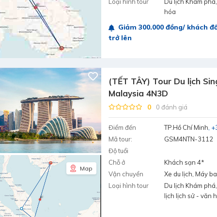
Loại hình tour
Du lịch Khám phá, 
hóa
Giảm 300.000 đồng/ khách đố
trở lên
(TẾT TÂY) Tour Du lịch Si
Malaysia 4N3D
0
0 đánh giá
Điểm đến
TP.Hồ Chí Minh
+
Mã tour:
GSM4NTN-3112
Độ tuổi
Chỗ ở
Khách sạn 4*
Map
Vận chuyển
Xe du lịch, Máy b
Loại hình tour
Du lịch Khám phá,
lịch lịch sử - văn 