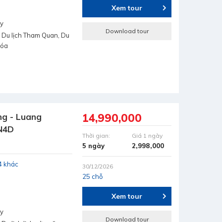
Xem tour
ay
Download tour
 Du lịch Tham Quan, Du
hóa
14,990,000
ng - Luang
N4D
Thời gian:
Giá 1 ngày
5 ngày
2,998,000
4 khác
30/12/2026
25 chỗ
Xem tour
ay
Download tour