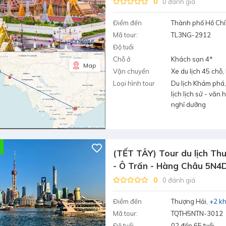
0
0 đánh giá
Điểm đến
Thành phố Hồ Chí
Mã tour:
TL3NG-2912
Độ tuổi
Chỗ ở
Khách sạn 4*
Map
Vận chuyển
Xe du lịch 45 chỗ
Loại hình tour
Du lịch Khám phá,
lịch lịch sử - văn 
nghỉ dưỡng
(TẾT TÂY) Tour du lịch Thư
- Ô Trấn - Hàng Châu 5N4
0
0 đánh giá
Điểm đến
Thượng Hải
+2 k
Mã tour:
TQTH5NTN-3012
Độ tuổi
02 đến 65 tuổi