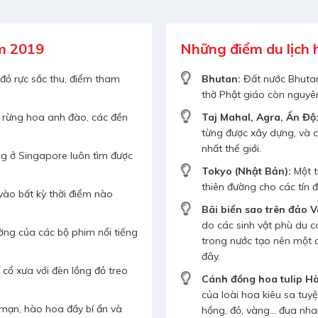
m 2019
Những điểm du lịch
đỏ rực sắc thu, điểm tham
Bhutan:
Đất nước Bhutan
thờ Phật giáo còn nguyê
, rừng hoa anh đào, các đền
Taj Mahal, Agra, Ấn Độ
từng được xây dựng, và ch
nhất thế giới.
ng ở Singapore luôn tìm được
Tokyo (Nhật Bản):
Một t
thiên đường cho các tín
ào bất kỳ thời điểm nào
Bãi biển sao trên đảo 
do các sinh vật phù du 
ng của các bộ phim nổi tiếng
trong nước tạo nên một c
đây.
ổ xưa với đèn lồng đỏ treo
Cánh đồng hoa tulip H
của loài hoa kiêu sa tuy
 mạn, hào hoa đầy bí ẩn và
hồng, đỏ, vàng… đua nha