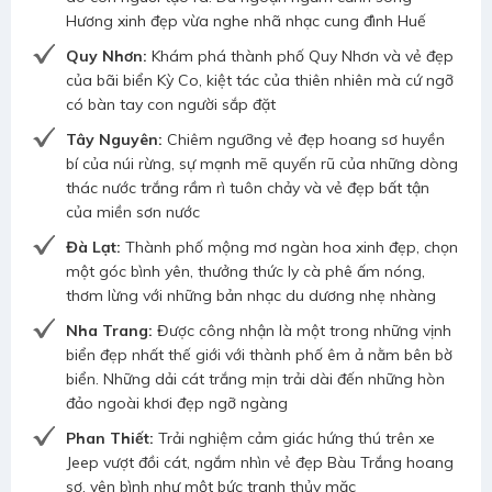
Hương xinh đẹp vừa nghe nhã nhạc cung đình Huế
Quy Nhơn:
Khám phá thành phố Quy Nhơn và vẻ đẹp
của bãi biển Kỳ Co, kiệt tác của thiên nhiên mà cứ ngỡ
có bàn tay con người sắp đặt
Tây Nguyên:
Chiêm ngưỡng vẻ đẹp hoang sơ huyền
bí của núi rừng, sự mạnh mẽ quyến rũ của những dòng
thác nước trắng rầm rì tuôn chảy và vẻ đẹp bất tận
của miền sơn nước
Đà Lạt:
Thành phố mộng mơ ngàn hoa xinh đẹp, chọn
một góc bình yên, thưởng thức ly cà phê ấm nóng,
thơm lừng với những bản nhạc du dương nhẹ nhàng
Nha Trang:
Được công nhận là một trong những vịnh
biển đẹp nhất thế giới với thành phố êm ả nằm bên bờ
biển. Những dải cát trắng mịn trải dài đến những hòn
đảo ngoài khơi đẹp ngỡ ngàng
Phan Thiết:
Trải nghiệm cảm giác hứng thú trên xe
Jeep vượt đồi cát, ngắm nhìn vẻ đẹp Bàu Trắng hoang
sơ, yên bình như một bức tranh thủy mặc