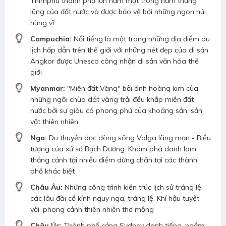
Thimphu thành phố lớn nằm một trong năm thung
lũng của đất nước và được bảo vệ bởi những ngon núi
hùng vĩ
Campuchia:
Nổi tiếng là một trong những địa điểm du
lịch hấp dẫn trên thế giới với những nét đẹp của di sản
Angkor được Unesco công nhận di sản văn hóa thế
giới
Myanmar:
"Miền đất Vàng" bởi ánh hoàng kim của
những ngôi chùa dát vàng trải đều khắp miền đất
nước bởi sự giàu có phong phú của khoáng sản, sản
vật thiên nhiên
Nga:
Du thuyền dọc dòng sông Volga lãng mạn - Biểu
tượng của xứ sở Bạch Dương. Khám phá danh lam
thắng cảnh tại nhiều điểm dừng chân tại các thành
phố khác biệt
Châu Âu:
Những công trình kiến trúc lịch sử tráng lệ,
các lâu đài cổ kính nguy nga, tráng lệ. Khí hậu tuyệt
vời, phong cảnh thiên nhiên thơ mộng
Châu Úc:
Thành phố cảng Sydney danh tiếng, ngắm