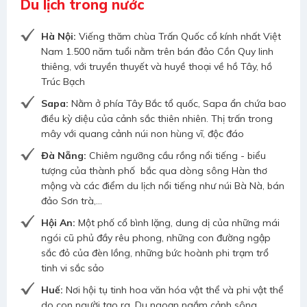
Du lịch trong nước
Hà Nội:
Viếng thăm chùa Trấn Quốc cổ kính nhất Việt
Nam 1.500 năm tuổi nằm trên bán đảo Cồn Quy linh
thiêng, với truyền thuyết và huyề thoại về hồ Tây, hồ
Trúc Bạch
Sapa:
Nằm ở phía Tây Bắc tổ quốc, Sapa ẩn chứa bao
điều kỳ diệu của cảnh sắc thiên nhiên. Thị trấn trong
mây với quang cảnh núi non hùng vĩ, độc đáo
Đà Nẵng:
Chiêm ngưỡng cầu rồng nổi tiếng - biểu
tượng của thành phố bắc qua dòng sông Hàn thơ
mộng và các điểm du lịch nổi tiếng như núi Bà Nà, bán
đảo Sơn trà,...
Hội An:
Một phố cổ bình lặng, dung dị của những mái
ngói cũ phủ đầy rêu phong, những con đường ngập
sắc đỏ của đèn lồng, những bức hoành phi trạm trổ
tinh vi sắc sảo
Huế:
Nơi hội tụ tinh hoa văn hóa vật thể và phi vật thể
do con người tạo ra. Du ngoạn ngắm cảnh sông