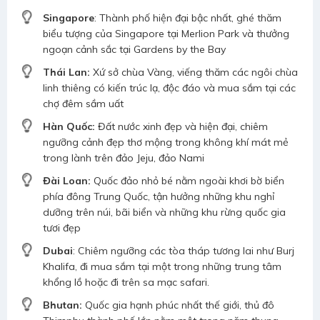
Singapore
: Thành phố hiện đại bậc nhất, ghé thăm
biểu tượng của Singapore tại Merlion Park và thưởng
ngoạn cảnh sắc tại Gardens by the Bay
Thái Lan:
Xứ sở chùa Vàng, viếng thăm các ngôi chùa
linh thiêng có kiến trúc lạ, độc đáo và mua sắm tại các
chợ đêm sầm uất
Hàn Quốc:
Đất nước xinh đẹp và hiện đại, chiêm
ngưỡng cảnh đẹp thơ mộng trong không khí mát mẻ
trong lành trên đảo Jeju, đảo Nami
Đài Loan:
Quốc đảo nhỏ bé nằm ngoài khơi bờ biển
phía đông Trung Quốc, tận hưởng những khu nghỉ
dưỡng trên núi, bãi biển và những khu rừng quốc gia
tươi đẹp
Dubai
: Chiêm ngưỡng các tòa tháp tương lai như Burj
Khalifa, đi mua sắm tại một trong những trung tâm
khổng lồ hoặc đi trên sa mạc safari.
Bhutan:
Quốc gia hạnh phúc nhất thế giới, thủ đô