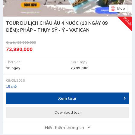
Map
9910k
TOUR DU LỊCH CHÂU ÂU 4 NƯỚC (10 NGÀY 09
ĐÊM): PHÁP - THỤY SỸ - Ý - VATICAN
Giá từ
82,900,000
72,990,000
Thời gian:
Giá 1 ngày
10 ngày
7,299,000
08/08/2026
15 chỗ
Xem tour
Download tour
Hiện thêm thông tin