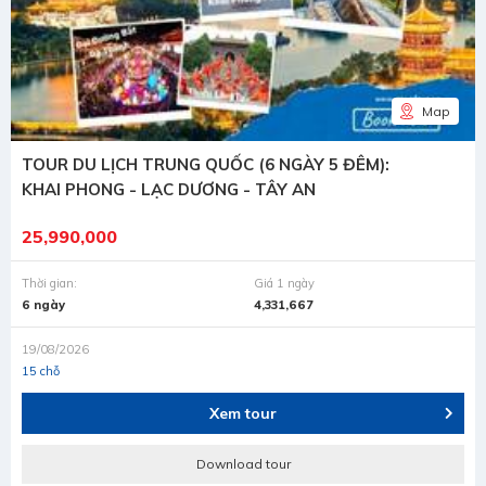
Map
TOUR DU LỊCH TRUNG QUỐC (6 NGÀY 5 ĐÊM):
KHAI PHONG - LẠC DƯƠNG - TÂY AN
25,990,000
Thời gian:
Giá 1 ngày
6 ngày
4,331,667
19/08/2026
15 chỗ
Xem tour
Download tour