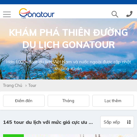
KHÁM PHÁ THIÊN ĐƯỜNG
Tổng đài
(028)39 14 18 18
DU LỊCH GONATOUR
Hotline tour nước ngoài
0786 711 611
Hơn 1000+ tour du lịch Việt Nam và nước ngoài được cập nhật
thường xuyên
Hotline tour trong nước
0783 336 116
Trang Chủ
Tour
Hotine CSKH
0916 404 578
Điểm đến
Tháng
Lọc thêm
Hotline tư vấn dịch vụ
0784 849 849
145 tour du lịch với mức giá cực ưu đãi
Sắp xếp