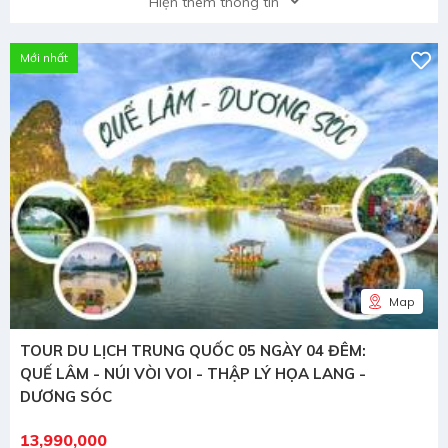
Hiện thêm thông tin
Mới nhất
Map
TOUR DU LỊCH TRUNG QUỐC 05 NGÀY 04 ĐÊM:
QUẾ LÂM - NÚI VÒI VOI - THẬP LÝ HỌA LANG -
DƯƠNG SÓC
13,990,000