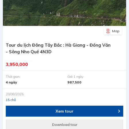
Map
Tour du lịch Đông Tây Bắc : Hà Giang - Đồng Văn
- Sông Nho Quế 4N3D
3,950,000
Thời gian:
Giá 1 ngày
4 ngày
987,500
20/08/2026
15 chỗ
Xem tour
Download tour