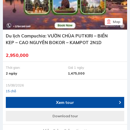
Map
Du lịch Campuchia: VƯỜN CHÙA PUTKIRI – BIỂN
KEP – CAO NGUYÊN BOKOR – KAMPOT 2N1D
2,950,000
Thời gian:
Giá 1 ngày
2 ngày
1,475,000
15/08/2026
15 chỗ
Xem tour
Download tour