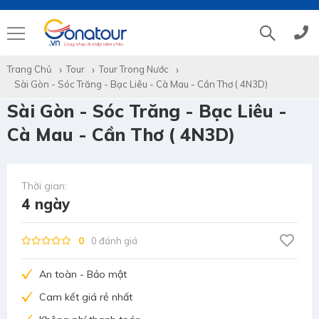
Trang Chủ
Tour
Tour Trong Nước
Tổng đài
(028)39 14 18 18
Sài Gòn - Sóc Trăng - Bạc Liêu - Cà Mau - Cần Thơ ( 4N3D)
Sài Gòn - Sóc Trăng - Bạc Liêu -
Hotline tour nước ngoài
0786 711 611
Cà Mau - Cần Thơ ( 4N3D)
Hotline tour trong nước
0783 336 116
Thời gian:
4 ngày
Hotine CSKH
0916 404 578
0
0 đánh giá
Hotline tư vấn dịch vụ
0784 849 849
An toàn - Bảo mật
Cam kết giá rẻ nhất