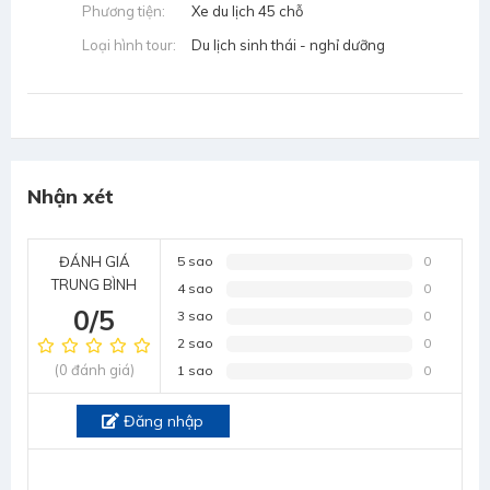
Phương tiện:
Xe du lịch 45 chỗ
Loại hình tour:
Du lịch sinh thái - nghỉ dưỡng
Nhận xét
ĐÁNH GIÁ
5 sao
0
TRUNG BÌNH
4 sao
0
0/5
3 sao
0
2 sao
0
(0 đánh giá)
1 sao
0
Đăng nhập