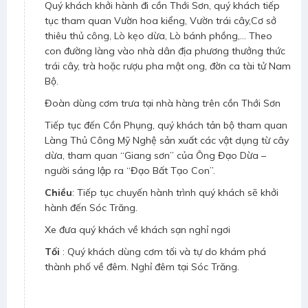
Quý khách khởi hành đi cồn Thới Sơn, quý khách tiếp
tục tham quan Vườn hoa kiểng, Vườn trái cây,Cơ sở
thiêu thủ công, Lò kẹo dừa, Lò bánh phồng,… Theo
con đường làng vào nhà dân địa phương thưởng thức
trái cây, trà hoặc rượu pha mật ong, đờn ca tài tử Nam
Bộ.
Đoàn dùng cơm trưa tại nhà hàng trên cồn Thới Sơn
Tiếp tục đến Cồn Phụng, quý khách tản bộ tham quan
Làng Thủ Công Mỹ Nghệ sản xuất các vật dụng từ cây
dừa, tham quan “Giang sơn” của Ông Đạo Dừa –
người sáng lập ra “Đạo Bất Tạo Con”.
Chiều
: Tiếp tục chuyến hành trình quý khách sẽ khởi
hành đến Sóc Trăng.
Xe đưa quý khách về khách sạn nghỉ ngơi
Tối
: Quý khách dùng cơm tối và tự do khám phá
thành phố về đêm. Nghỉ đêm tại Sóc Trăng.