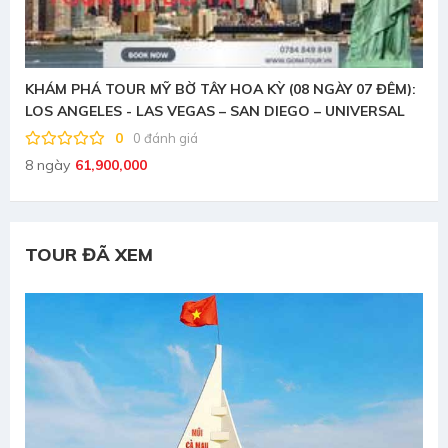
Ỳ (08 NGÀY 07 ĐÊM):
Du lịch Campuchia: VƯỜN CHÙA PUTKIR
 DIEGO – UNIVERSAL
CAO NGUYÊN BOKOR – KAMPOT 2N1
0
0 đánh giá
2 ngày
2,950,000
TOUR ĐÃ XEM