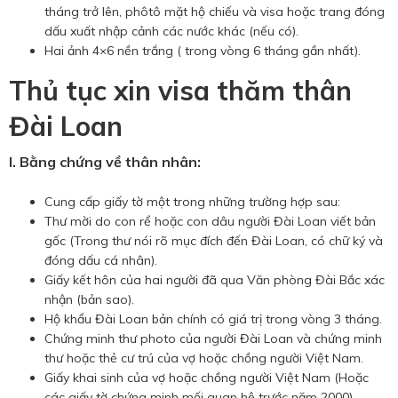
tháng trở lên, phôtô mặt hộ chiếu và visa hoặc trang đóng
dấu xuất nhập cảnh các nước khác (nếu có).
Hai ảnh 4×6 nền trắng ( trong vòng 6 tháng gần nhất).
Thủ tục xin visa thăm thân
Đài Loan
I. Bằng chứng về thân nhân:
Cung cấp giấy tờ một trong những trường hợp sau:
Thư mời do con rể hoặc con dâu người Đài Loan viết bản
gốc (Trong thư nói rõ mục đích đến Đài Loan, có chữ ký và
đóng dấu cá nhân).
Giấy kết hôn của hai người đã qua Văn phòng Đài Bắc xác
nhận (bản sao).
Hộ khẩu Đài Loan bản chính có giá trị trong vòng 3 tháng.
Chứng minh thư photo của người Đài Loan và chứng minh
thư hoặc thẻ cư trú của vợ hoặc chồng người Việt Nam.
Giấy khai sinh của vợ hoặc chồng người Việt Nam (Hoặc
các giấy tờ chứng minh mối quan hệ trước năm 2000).