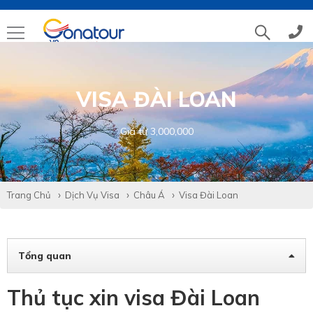
Tổng đài
(028)39 14 18 18
VISA ĐÀI LOAN
Hotline tour nước ngoài
0786 711 611
Giá từ
3,000,000
Hotline tour trong nước
0783 336 116
Trang Chủ
Dịch Vụ Visa
Châu Á
Visa Đài Loan
Hotine CSKH
0916 404 578
Hotline tư vấn dịch vụ
0784 849 849
Tổng quan
Thủ tục xin visa Đài Loan