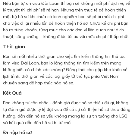
Nếu bạn tự xin visa Đài Loan thì bạn sẽ không mất phí dịch vụ về
lý thuyết thì chi phí sẽ rẻ hơn. Nhưng trên thực tế để hoàn thiện
một bộ hồ sơ khi chưa có kinh nghiệm bạn sẽ phải mất chi phí
cho việc đi lại nhiều lần để hoàn thiện hồ sơ. Chưa kể chi phí bạn
bỏ ra từng khoản, từng mục cho các đơn vị liên quan như dịch
thuật, công chứng.... không được tối ưu với mức chi phí thấp nhất.
Thời gian
Bạn sẽ mất nhiều thời gian cho việc tìm kiếm thông tin, thủ tục
làm visa Đài Loan, bạn lo lắng thông tin tìm kiếm trên mạng
không biết có chính xác không? Đồng thời còn gặp khó khăn về
lịch trình, thời gian về các loại giấy tờ thủ tục phía Việt Nam
chuyển sang để hợp thức hóa hồ sơ.
Kết Quả
Bạn không tự cân nhắc - đánh giá được hồ sơ thiếu đủ gì, không
tự đánh giá được tỷ lệ đạt visa để có sự cải thiện hồ sơ theo đúng
hướng, dẫn đến hồ sơ yếu không mang lại sự tin tưởng cho LSQ
và kết quả dẫn đến hồ sơ bị từ chối
Đi nộp hồ sơ