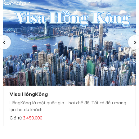
Visa HồngKông
HồngKông là một quốc gia - hai chế độ, Tất cả đều mang
lại cho du khách ...
Giá từ
3,450,000