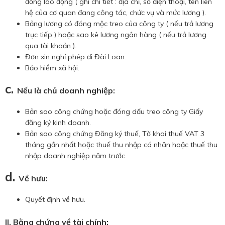
đồng lao động ( ghi chi tiết : địa chỉ, số điện thoại, tên liên
hệ của cơ quan đang công tác, chức vụ và mức lương ).
Bảng lương có đóng mộc treo của công ty ( nếu trả lương
trục tiếp ) hoặc sao kê lương ngân hàng ( nếu trả lương
qua tài khoản ).
Đơn xin nghỉ phép đi Đài Loan.
Bảo hiểm xã hội.
c.
Nếu là chủ doanh nghiệp:
Bản sao công chứng hoặc đóng dấu treo công ty Giấy
đăng ký kinh doanh.
Bản sao công chứng Đăng ký thuế, Tờ khai thuế VAT 3
tháng gần nhất hoặc thuế thu nhập cá nhân hoặc thuế thu
nhập doanh nghiệp năm trước.
d.
Về hưu:
Quyết định về hưu.
II. Bằng chứng về tài chính: