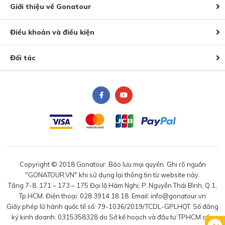
Giới thiệu về Gonatour
Điều khoản và điều kiện
Đối tác
Copyright © 2018 Gonatour. Bảo lưu mọi quyền. Ghi rõ nguồn
"GONATOUR.VN" khi sử dụng lại thông tin từ website này.
Tầng 7-8, 171 – 173 – 175 Đại lộ Hàm Nghi, P. Nguyễn Thái Bình, Q.1,
Tp.HCM. Điện thoại: 028 3914 18 18 Email: info@gonatour.vn
Giấy phép lữ hành quốc tế số: 79-1036/2019/TCDL-GPLHQT. Số đăng
ký kinh doanh: 0315358328 do Sở kế hoạch và đầu tư TPHCM cấp