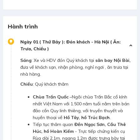
Hành trình
Ngày 01 ( Thứ Bảy ): Đón khách - Hà Nội ( Ăn:
Trưa, Chiều )
Sáng
: Xe và HDV đón Quý khách tại
sân bay Nội Bài,
đưa về khách sạn, nhận phòng, nghỉ ngơi , ăn trưa tại
nhà hàng.
Chiều
: Quý khách thăm
Chùa Trấn Quốc
–Ngôi chùa Trấn Bắc cổ kính
nhất Việt Nam với 1.500 năm tuổi nằm trên bán
đảo cồn Quy linh thiêng, với truyền thuyết và
huyền thoại về
Hồ Tây, hồ Trúc Bạch
.
Tiếp tục thăm quan
Đền Ngọc Sơn, Cầu Thê
Húc, hồ Hoàn Kiếm
- Trực tiếp chứng kiến cụ
Rùa dài 2,1m, ngang 1,2m được trưng bày tại