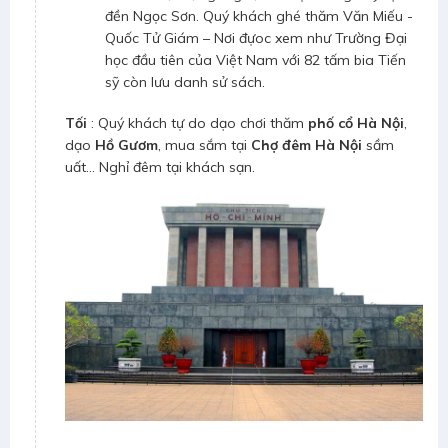
đền Ngọc Sơn. Quý khách ghé thăm Văn Miếu -
Quốc Tử Giám – Nơi đựoc xem như Trường Đại
học đầu tiên của Việt Nam với 82 tấm bia Tiến
sỹ còn lưu danh sử sách.
Tối
: Quý khách tự do dạo chơi thăm
phố cổ Hà Nội
,
dạo
Hồ Gươm
, mua sắm tại
Chợ đêm Hà Nội
sầm
uất... Nghỉ đêm tại khách sạn.