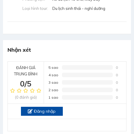
Loại hình tour:
Du lịch sinh thái - nghỉ dưỡng
Nhận xét
ĐÁNH GIÁ
5 sao
0
TRUNG BÌNH
4 sao
0
0/5
3 sao
0
2 sao
0
(0 đánh giá)
1 sao
0
Đăng nhập