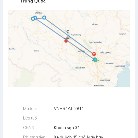
Trung Quốc
.
Mã tour:
VNHS4AT-2811
Lứa tuổi
Chỗ ở
Khách sạn 3*
Phương tiện:
Xe du lịch 45 chỗ, Máy bay