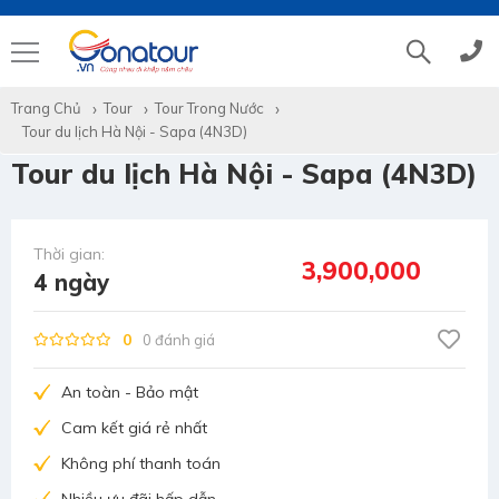
Trang Chủ
Tour
Tour Trong Nước
Tổng đài
(028)39 14 18 18
Tour du lịch Hà Nội - Sapa (4N3D)
Tour du lịch Hà Nội - Sapa (4N3D)
Hotline tour nước ngoài
0786 711 611
Thời gian:
Hotline tour trong nước
0783 336 116
3,900,000
4 ngày
Hotine CSKH
0916 404 578
0
0 đánh giá
An toàn - Bảo mật
Hotline tư vấn dịch vụ
0784 849 849
Cam kết giá rẻ nhất
Không phí thanh toán