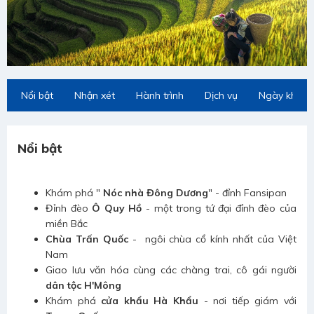
Nổi bật
Nhận xét
Hành trình
Dịch vụ
Ngày khởi 
Nổi bật
Khám phá "
Nóc nhà Đông Dương
" - đỉnh Fansipan
Đỉnh đèo
Ô Quy Hồ
- một trong tứ đại đỉnh đèo của
miền Bắc
Chùa Trấn Quốc
- ngôi chùa cổ kính nhất của Việt
Nam
Giao lưu văn hóa cùng các chàng trai, cô gái người
dân tộc H'Mông
Khám phá
cửa khẩu Hà Khẩu
- nơi tiếp giám với