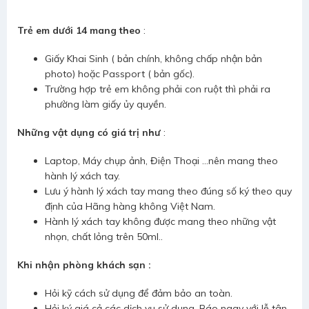
Trẻ em dưới 14 mang theo
:
Giấy Khai Sinh ( bản chính, không chấp nhận bản
photo) hoặc Passport ( bản gốc).
Trường hợp trẻ em không phải con ruột thì phải ra
phường làm giấy ủy quyền.
Những vật dụng có giá trị như
:
Laptop, Máy chụp ảnh, Điện Thoại ...nên mang theo
hành lý xách tay.
Lưu ý hành lý xách tay mang theo đúng số ký theo quy
định của Hãng hàng không Việt Nam.
Hành lý xách tay không được mang theo những vật
nhọn, chất lỏng trên 50ml..
Khi nhận phòng khách sạn :
Hỏi kỹ cách sử dụng để đảm bảo an toàn.
Hỏi ký giá cả các dịch vụ sử dụng. Báo ngay với lễ tân