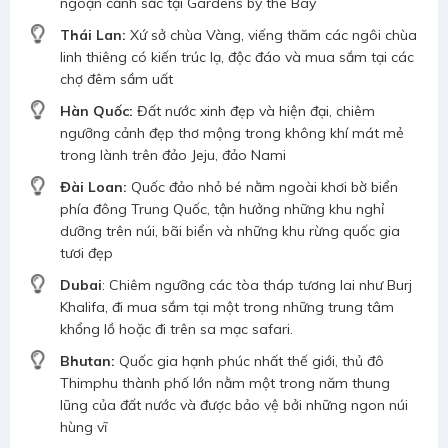
ngoạn cảnh sắc tại Gardens by the Bay
Thái Lan:
Xứ sở chùa Vàng, viếng thăm các ngôi chùa
linh thiêng có kiến trúc lạ, độc đáo và mua sắm tại các
chợ đêm sầm uất
Hàn Quốc:
Đất nước xinh đẹp và hiện đại, chiêm
ngưỡng cảnh đẹp thơ mộng trong không khí mát mẻ
trong lành trên đảo Jeju, đảo Nami
Đài Loan:
Quốc đảo nhỏ bé nằm ngoài khơi bờ biển
phía đông Trung Quốc, tận hưởng những khu nghỉ
dưỡng trên núi, bãi biển và những khu rừng quốc gia
tươi đẹp
Dubai
: Chiêm ngưỡng các tòa tháp tương lai như Burj
Khalifa, đi mua sắm tại một trong những trung tâm
khổng lồ hoặc đi trên sa mạc safari.
Bhutan:
Quốc gia hạnh phúc nhất thế giới, thủ đô
Thimphu thành phố lớn nằm một trong năm thung
lũng của đất nước và được bảo vệ bởi những ngon núi
hùng vĩ