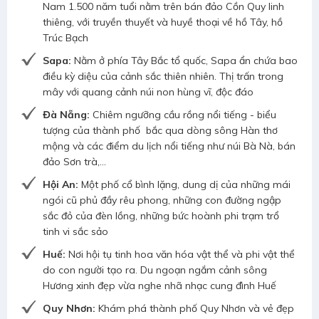
Nam 1.500 năm tuổi nằm trên bán đảo Cồn Quy linh
thiêng, với truyền thuyết và huyề thoại về hồ Tây, hồ
Trúc Bạch
Sapa:
Nằm ở phía Tây Bắc tổ quốc, Sapa ẩn chứa bao
điều kỳ diệu của cảnh sắc thiên nhiên. Thị trấn trong
mây với quang cảnh núi non hùng vĩ, độc đáo
Đà Nẵng:
Chiêm ngưỡng cầu rồng nổi tiếng - biểu
tượng của thành phố bắc qua dòng sông Hàn thơ
mộng và các điểm du lịch nổi tiếng như núi Bà Nà, bán
đảo Sơn trà,...
Hội An:
Một phố cổ bình lặng, dung dị của những mái
ngói cũ phủ đầy rêu phong, những con đường ngập
sắc đỏ của đèn lồng, những bức hoành phi trạm trổ
tinh vi sắc sảo
Huế:
Nơi hội tụ tinh hoa văn hóa vật thể và phi vật thể
do con người tạo ra. Du ngoạn ngắm cảnh sông
Hương xinh đẹp vừa nghe nhã nhạc cung đình Huế
Quy Nhơn:
Khám phá thành phố Quy Nhơn và vẻ đẹp