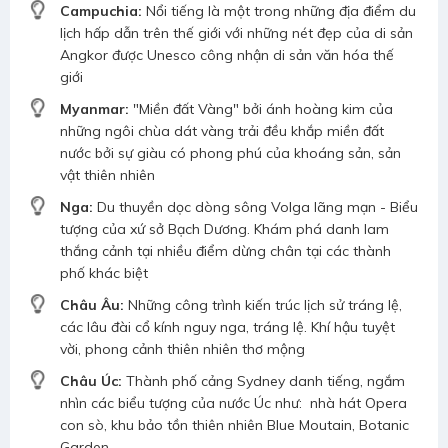
Campuchia:
Nổi tiếng là một trong những địa điểm du
lịch hấp dẫn trên thế giới với những nét đẹp của di sản
Angkor được Unesco công nhận di sản văn hóa thế
giới
Myanmar:
"Miền đất Vàng" bởi ánh hoàng kim của
những ngôi chùa dát vàng trải đều khắp miền đất
nước bởi sự giàu có phong phú của khoáng sản, sản
vật thiên nhiên
Nga:
Du thuyền dọc dòng sông Volga lãng mạn - Biểu
tượng của xứ sở Bạch Dương. Khám phá danh lam
thắng cảnh tại nhiều điểm dừng chân tại các thành
phố khác biệt
Châu Âu:
Những công trình kiến trúc lịch sử tráng lệ,
các lâu đài cổ kính nguy nga, tráng lệ. Khí hậu tuyệt
vời, phong cảnh thiên nhiên thơ mộng
Châu Úc:
Thành phố cảng Sydney danh tiếng, ngắm
nhìn các biểu tượng của nước Úc như: nhà hát Opera
con sò, khu bảo tồn thiên nhiên Blue Moutain, Botanic
Garden,...