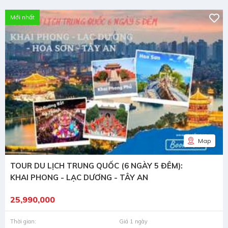
Mới nhất
Map
TOUR DU LỊCH TRUNG QUỐC (6 NGÀY 5 ĐÊM):
KHAI PHONG - LẠC DƯƠNG - TÂY AN
25,990,000
Thời gian:
Giá 1 ngày