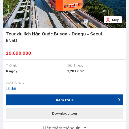
Map
Tour du lịch Hàn Quốc Busan - Daegu - Seoul
6N5D
19,690,000
Thời gian:
Giá 1 ngày
6 ngày
3,281,667
26/08/2026
15 chỗ
Xem tour
Download tour
Hiện thêm thông tin