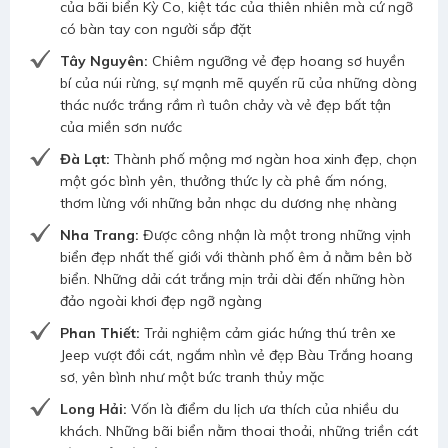
của bãi biển Kỳ Co, kiệt tác của thiên nhiên mà cứ ngỡ
có bàn tay con người sắp đặt
Tây Nguyên:
Chiêm ngưỡng vẻ đẹp hoang sơ huyền
bí của núi rừng, sự mạnh mẽ quyến rũ của những dòng
thác nước trắng rầm rì tuôn chảy và vẻ đẹp bất tận
của miền sơn nước
Đà Lạt:
Thành phố mộng mơ ngàn hoa xinh đẹp, chọn
một góc bình yên, thưởng thức ly cà phê ấm nóng,
thơm lừng với những bản nhạc du dương nhẹ nhàng
Nha Trang:
Được công nhận là một trong những vịnh
biển đẹp nhất thế giới với thành phố êm ả nằm bên bờ
biển. Những dải cát trắng mịn trải dài đến những hòn
đảo ngoài khơi đẹp ngỡ ngàng
Phan Thiết:
Trải nghiệm cảm giác hứng thú trên xe
Jeep vượt đồi cát, ngắm nhìn vẻ đẹp Bàu Trắng hoang
sơ, yên bình như một bức tranh thủy mặc
Long Hải:
Vốn là điểm du lịch ưa thích của nhiều du
khách. Những bãi biển nằm thoai thoải, những triền cát