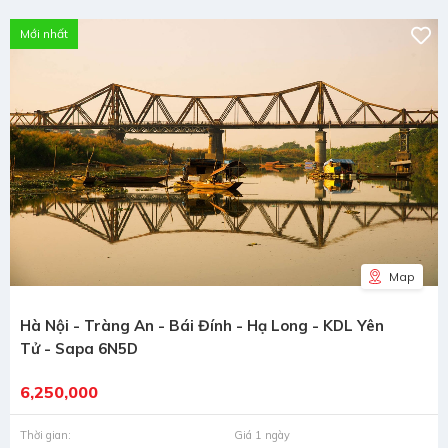
Mới nhất
Map
Hà Nội - Tràng An - Bái Đính - Hạ Long - KDL Yên
Tử - Sapa 6N5D
6,250,000
Thời gian:
Giá 1 ngày