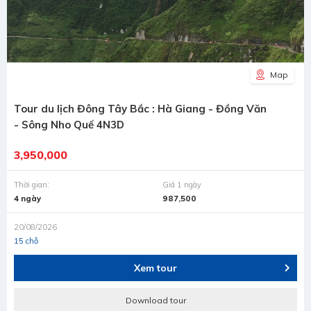
Map
Tour du lịch Đông Tây Bắc : Hà Giang - Đồng Văn
- Sông Nho Quế 4N3D
3,950,000
Thời gian:
Giá 1 ngày
4 ngày
987,500
20/08/2026
15 chỗ
Xem tour
Download tour