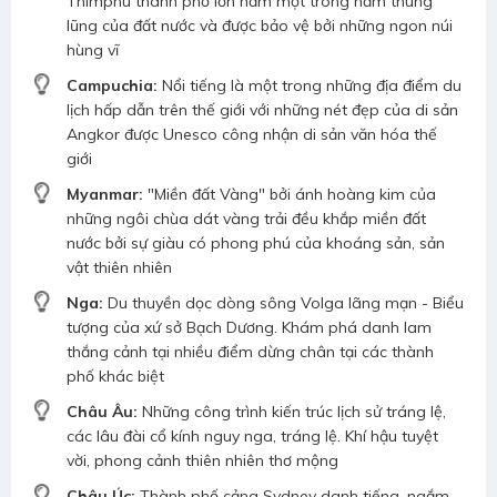
Thimphu thành phố lớn nằm một trong năm thung
lũng của đất nước và được bảo vệ bởi những ngon núi
hùng vĩ
Campuchia:
Nổi tiếng là một trong những địa điểm du
lịch hấp dẫn trên thế giới với những nét đẹp của di sản
Angkor được Unesco công nhận di sản văn hóa thế
giới
Myanmar:
"Miền đất Vàng" bởi ánh hoàng kim của
những ngôi chùa dát vàng trải đều khắp miền đất
nước bởi sự giàu có phong phú của khoáng sản, sản
vật thiên nhiên
Nga:
Du thuyền dọc dòng sông Volga lãng mạn - Biểu
tượng của xứ sở Bạch Dương. Khám phá danh lam
thắng cảnh tại nhiều điểm dừng chân tại các thành
phố khác biệt
Châu Âu:
Những công trình kiến trúc lịch sử tráng lệ,
các lâu đài cổ kính nguy nga, tráng lệ. Khí hậu tuyệt
vời, phong cảnh thiên nhiên thơ mộng
Châu Úc:
Thành phố cảng Sydney danh tiếng, ngắm