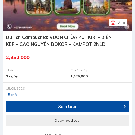
Map
Du lịch Campuchia: VƯỜN CHÙA PUTKIRI – BIỂN
KEP – CAO NGUYÊN BOKOR – KAMPOT 2N1D
2,950,000
Thời gian:
Giá 1 ngày
2 ngày
1,475,000
15/08/2026
15 chỗ
Xem tour
Download tour