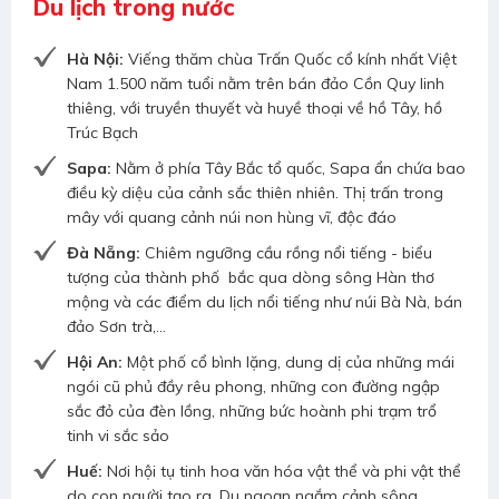
Du lịch trong nước
Hà Nội:
Viếng thăm chùa Trấn Quốc cổ kính nhất Việt
Nam 1.500 năm tuổi nằm trên bán đảo Cồn Quy linh
thiêng, với truyền thuyết và huyề thoại về hồ Tây, hồ
Trúc Bạch
Sapa:
Nằm ở phía Tây Bắc tổ quốc, Sapa ẩn chứa bao
điều kỳ diệu của cảnh sắc thiên nhiên. Thị trấn trong
mây với quang cảnh núi non hùng vĩ, độc đáo
Đà Nẵng:
Chiêm ngưỡng cầu rồng nổi tiếng - biểu
tượng của thành phố bắc qua dòng sông Hàn thơ
mộng và các điểm du lịch nổi tiếng như núi Bà Nà, bán
đảo Sơn trà,...
Hội An:
Một phố cổ bình lặng, dung dị của những mái
ngói cũ phủ đầy rêu phong, những con đường ngập
sắc đỏ của đèn lồng, những bức hoành phi trạm trổ
tinh vi sắc sảo
Huế:
Nơi hội tụ tinh hoa văn hóa vật thể và phi vật thể
do con người tạo ra. Du ngoạn ngắm cảnh sông