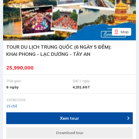
Map
TOUR DU LỊCH TRUNG QUỐC (6 NGÀY 5 ĐÊM):
KHAI PHONG - LẠC DƯƠNG - TÂY AN
25,990,000
Thời gian:
Giá 1 ngày
6 ngày
4,331,667
19/08/2026
15 chỗ
Xem tour
Download tour