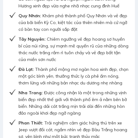
Hương xinh đẹp vừa nghe nhã nhạc cung đình Huế
Quy Nhơn:
Khám phá thành phố Quy Nhơn và vẻ đẹp
của bãi biển Kỳ Co, kiệt tác của thiên nhiên mà cứ ngỡ
có bàn tay con người sắp đặt
Tây Nguyên:
Chiêm ngưỡng vẻ đẹp hoang sơ huyền
bí của núi rừng, sự mạnh mẽ quyến rũ của những dòng
thác nước trắng rầm rì tuôn chảy và vẻ đẹp bất tận
của miền sơn nước
Đà Lạt:
Thành phố mộng mơ ngàn hoa xinh đẹp, chọn
một góc bình yên, thưởng thức ly cà phê ấm nóng,
thơm lừng với những bản nhạc du dương nhẹ nhàng
Nha Trang:
Được công nhận là một trong những vịnh
biển đẹp nhất thế giới với thành phố êm ả nằm bên bờ
biển. Những dải cát trắng mịn trải dài đến những hòn
đảo ngoài khơi đẹp ngỡ ngàng
Phan Thiết:
Trải nghiệm cảm giác hứng thú trên xe
Jeep vượt đồi cát, ngắm nhìn vẻ đẹp Bàu Trắng hoang
sơ, yên bình như một bức tranh thủy mặc