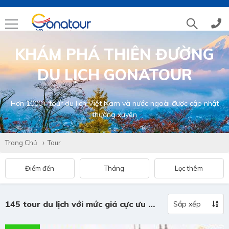
KHÁM PHÁ THIÊN ĐƯỜNG
Tổng đài
(028)39 14 18 18
DU LỊCH GONATOUR
Hotline tour nước ngoài
0786 711 611
Hơn 1000+ tour du lịch Việt Nam và nước ngoài được cập nhật
thường xuyên
Hotline tour trong nước
0783 336 116
Trang Chủ
Tour
Hotine CSKH
0916 404 578
Điểm đến
Tháng
Lọc thêm
Hotline tư vấn dịch vụ
0784 849 849
145 tour du lịch với mức giá cực ưu đãi
Sắp xếp