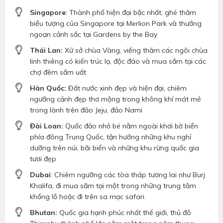
Singapore
: Thành phố hiện đại bậc nhất, ghé thăm
biểu tượng của Singapore tại Merlion Park và thưởng
ngoạn cảnh sắc tại Gardens by the Bay
Thái Lan:
Xứ sở chùa Vàng, viếng thăm các ngôi chùa
linh thiêng có kiến trúc lạ, độc đáo và mua sắm tại các
chợ đêm sầm uất
Hàn Quốc:
Đất nước xinh đẹp và hiện đại, chiêm
ngưỡng cảnh đẹp thơ mộng trong không khí mát mẻ
trong lành trên đảo Jeju, đảo Nami
Đài Loan:
Quốc đảo nhỏ bé nằm ngoài khơi bờ biển
phía đông Trung Quốc, tận hưởng những khu nghỉ
dưỡng trên núi, bãi biển và những khu rừng quốc gia
tươi đẹp
Dubai
: Chiêm ngưỡng các tòa tháp tương lai như Burj
Khalifa, đi mua sắm tại một trong những trung tâm
khổng lồ hoặc đi trên sa mạc safari.
Bhutan:
Quốc gia hạnh phúc nhất thế giới, thủ đô