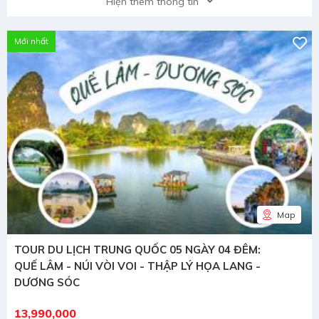
Hiện thêm thông tin
Mới nhất
Map
TOUR DU LỊCH TRUNG QUỐC 05 NGÀY 04 ĐÊM:
QUẾ LÂM - NÚI VÒI VOI - THẬP LÝ HỌA LANG -
DƯƠNG SÓC
13,990,000