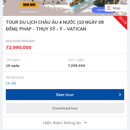
Map
9910k
TOUR DU LỊCH CHÂU ÂU 4 NƯỚC (10 NGÀY 09
ĐÊM): PHÁP - THỤY SỸ - Ý - VATICAN
Giá từ
82,900,000
72,990,000
Thời gian:
Giá 1 ngày
10 ngày
7,299,000
08/08/2026
15 chỗ
Xem tour
Download tour
Hiện thêm thông tin