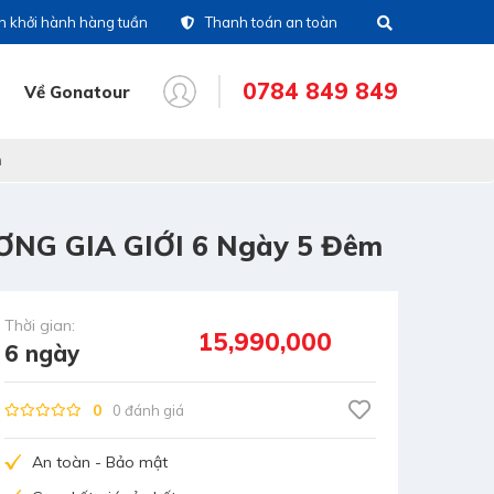
ch khởi hành hàng tuần
Thanh toán an toàn
0784 849 849
Về Gonatour
m
(028)39 14 18 18
ng đài
G GIA GIỚI 6 Ngày 5 Đêm
0786 711 611
line tour nước
oài
Thời gian:
0783 336 116
line tour trong nước
15,990,000
6 ngày
0916 404 578
tine CSKH
0
0 đánh giá
An toàn - Bảo mật
0784 849 849
line tư vấn dịch vụ