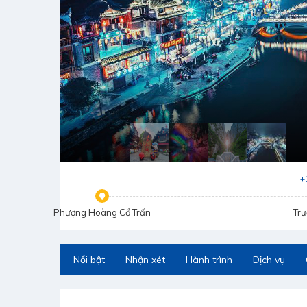
+
Phượng Hoàng Cổ Trấn
Trư
Nổi bật
Nhận xét
Hành trình
Dịch vụ