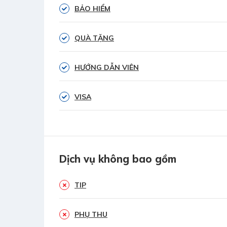
BẢO HIỂM
QUÀ TẶNG
HƯỚNG DẪN VIÊN
VISA
Dịch vụ không bao gồm
TIP
PHỤ THU