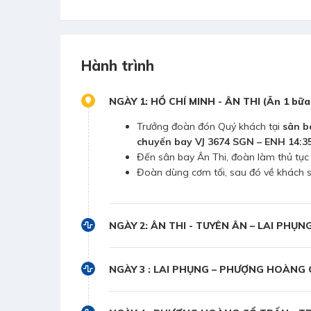
Hành trình
NGÀY 1: HỒ CHÍ MINH - ÂN THI (Ăn 1 bữa
Trưởng đoàn đón Quý khách tại
sân b
chuyến bay VJ 3674 SGN – ENH 14:35
Đến sân bay Ân Thi, đoàn làm thủ tục
Đoàn dùng cơm tối, sau đó về khách 
NGÀY 2: ÂN THI - TUYÊN ÂN – LAI PHỤNG
NGÀY 3 : LAI PHỤNG – PHƯỢNG HOÀNG C