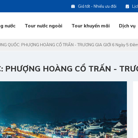
Giá tốt - Nhiều ưu đãi
Lị
ng nước
Tour nước ngoài
Tour khuyến mãi
Dịch vụ
UNG QUỐC: PHƯỢNG HOÀNG CỔ TRẤN - TRƯƠNG GIA GIỚI 6 Ngày 5 Đê
Tổ
: PHƯỢNG HOÀNG CỔ TRẤN - TRƯƠN
Hot
ng
Hot
Ho
Hot