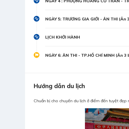
NGÀY 4 : PHƯỢNG HOÀNG CỔ TRẤN - TRƯ
NGÀY 5: TRƯƠNG GIA GIỚI - ÂN THI (Ăn 
LỊCH KHỞI HÀNH
NGÀY 6: ÂN THI - TP.HỒ CHÍ MINH (Ăn 3 
Hướng dẫn du lịch
Chuẩn bị cho chuyến du lịch ở điểm đến tuyệt đẹp n