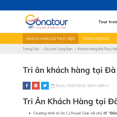
Tour tro
TẤT CẢ TIN
TEAMBUILDING GALA
KINH NGHIỆM
KHÁCH HÀNG ĐÃ THỰC HIỆN
TIN KHUYẾN MÃI
Trang Chủ
Du Lịch Cùng Bạn
Khách Hàng Đã Thực Hi
Tri ân khách hàng tại Đà
Thứ tư, 02/07/2025, 08:47 GMT+7
Tri Ân Khách Hàng tại Đà
Chương trình tri ân CJ Royal Club với chủ đề "
Đồn