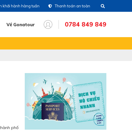
ch khởi hành hàng tuần
Thanh toán an toàn
0784 849 849
Về Gonatour
THÔNG TIN CHUYẾN ĐI
28)39 14 18 18
Tổng đài
86 711 611
Hotline tour nước
ngoài
83 336 116
Hotline tour trong nước
16 404 578
Hotine CSKH
 thành phố
84 849 849
Hotline tư vấn dịch vụ