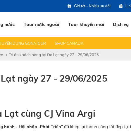
Giá tốt - Nhiều ưu đãi
Lị
ng nước
Tour nước ngoài
Tour khuyến mãi
Dịch vụ
 DU LỊCH
BẠN HỎI & CHÚNG TÔI TRẢ LỜI
ĐỊA ĐIỂM DU LỊCH HOT
TUYỂN DỤNG GONATOUR
SHOP CANADA
(0
ện
Tri ân khách hàng tại Đà Lạt ngày 27 - 29/06/2025
07
 Lạt ngày 27 - 29/06/2025
07
09
 Lạt cùng CJ Vina Argi
g hành - Hội nhập -Phát Triển"
đã khép lại thành công tốt đẹp tại
07