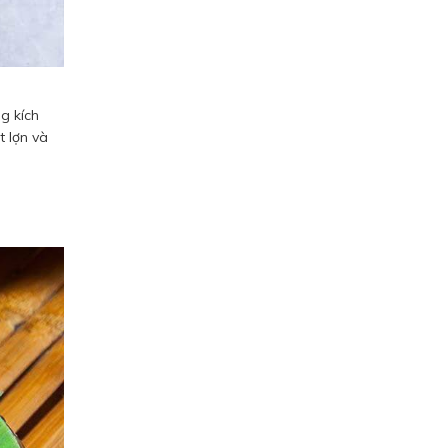
g kích
t lợn và