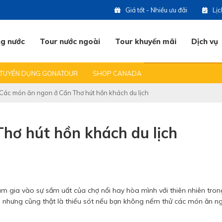
Giá tốt - Nhiều ưu đãi
Lị
ng nước
Tour nước ngoài
Tour khuyến mãi
Dịch vụ
 DU LỊCH
BẠN HỎI & CHÚNG TÔI TRẢ LỜI
ĐỊA ĐIỂM DU LỊCH HOT
TUYỂN DỤNG GONATOUR
SHOP CANADA
(0
Các món ăn ngon ở Cần Thơ hút hồn khách du lịch
07
hơ hút hồn khách du lịch
07
09
 tham gia vào sự sầm uất của chợ nổi hay hòa mình với thiên nhiên tro
m, nhưng cũng thật là thiếu sót nếu bạn không nếm thử các món ăn n
07