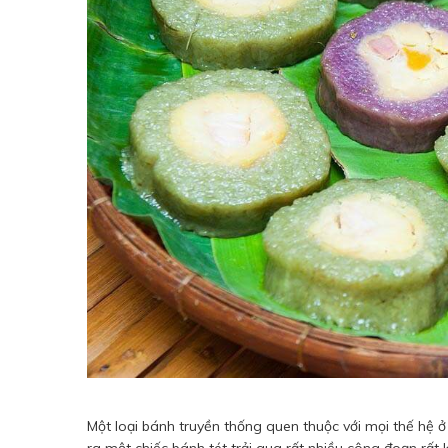
Một loại bánh truyền thống quen thuộc với mọi thế hệ ở 
ra một chiếc bánh tét trải qua rất nhiều công đoạn rất 