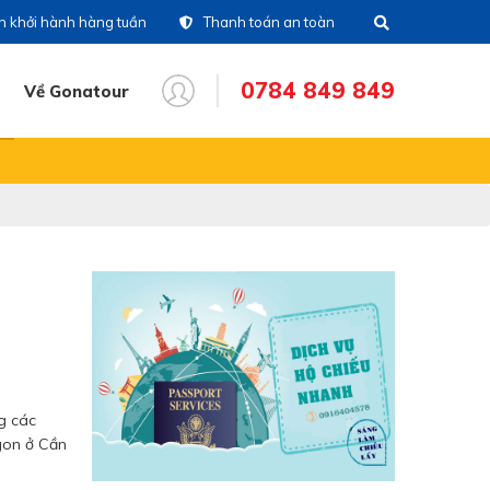
ch khởi hành hàng tuần
Thanh toán an toàn
0784 849 849
Về Gonatour
THÔNG TIN CHUYẾN ĐI
28)39 14 18 18
Tổng đài
86 711 611
Hotline tour nước
ngoài
83 336 116
Hotline tour trong nước
16 404 578
Hotine CSKH
ng các
gon ở Cần
84 849 849
Hotline tư vấn dịch vụ