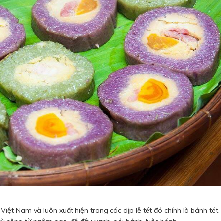
Việt Nam và luôn xuất hiện trong các dịp lễ tết đó chính là bánh tét
kỳ công từ ngâm gạo, đồ đậu xanh, gói bánh, luộc bánh,...