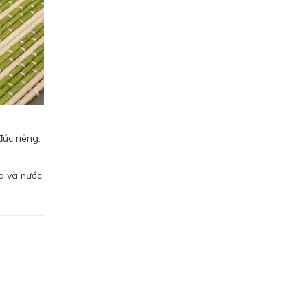
úc riêng.
a và nước