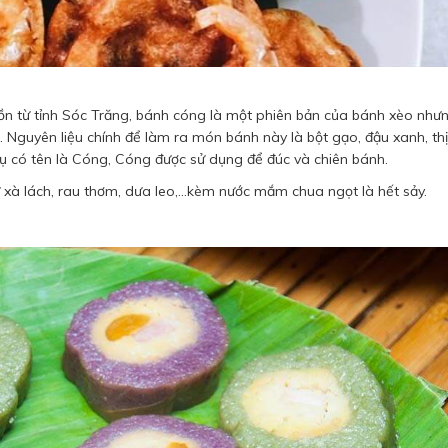
n từ tỉnh Sóc Trăng, bánh cóng là một phiên bản của bánh xèo nhưn
Nguyên liệu chính để làm ra món bánh này là bột gạo, đậu xanh, thị
ụ có tên là Cóng, Cóng được sử dụng để đúc và chiên bánh.
 xà lách, rau thơm, dưa leo,…kèm nước mắm chua ngọt là hết sảy.