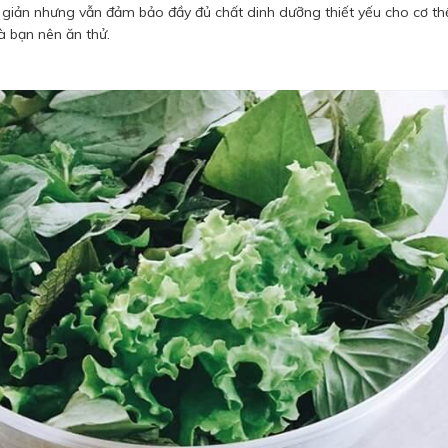
giản nhưng vẫn đảm bảo đầy đủ chất dinh dưỡng thiết yếu cho cơ thể
 bạn nên ăn thử.