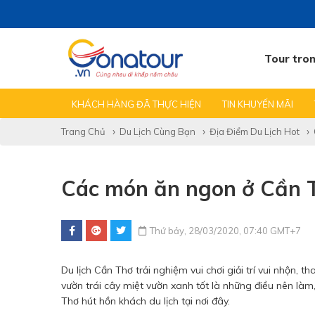
Tour tro
TẤT CẢ TIN
TEAMBUILDING GALA
KINH NGHIỆM
KHÁCH HÀNG ĐÃ THỰC HIỆN
TIN KHUYẾN MÃI
Trang Chủ
Du Lịch Cùng Bạn
Địa Điểm Du Lịch Hot
Các món ăn ngon ở Cần T
Thứ bảy, 28/03/2020, 07:40 GMT+7
Du lịch Cần Thơ trải nghiệm vui chơi giải trí vui nhộn,
vườn trái cây miệt vườn xanh tốt là những điều nên là
Thơ hút hồn khách du lịch tại nơi đây.