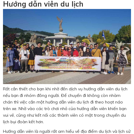
Hướng dẫn viên du lịch
Rất cần thiết cho bạn khi nhờ đến dịch vụ hướng dẫn viên du lịch
nếu bạn đi nhóm đông người. Để chuyến đi không còn nhàm
chán thì việc cần một hướng dẫn viên du lịch đi theo hoạt náo
trên xe. Nhờ vào các trò chơi nhỏ của hướng dẫn viên khiến bạn
vui vẻ, cũng như kết nối các thành viên có mặt trong chuyến du
lịch bụi đoàn kết hơn.
Hướng dẫn viên là người rất am hiểu về địa điểm du lịch và lịch sử