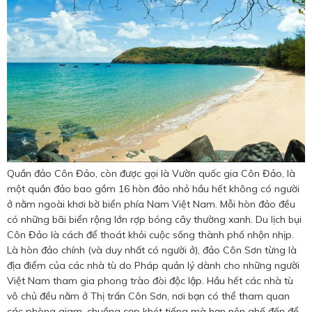
Quần đảo Côn Đảo, còn được gọi là Vườn quốc gia Côn Đảo, là
một quần đảo bao gồm 16 hòn đảo nhỏ hầu hết không có người
ở nằm ngoài khơi bờ biển phía Nam Việt Nam. Mỗi hòn đảo đều
có những bãi biển rộng lớn rợp bóng cây thường xanh. Du lịch bụi
Côn Đảo là cách để thoát khỏi cuộc sống thành phố nhộn nhịp.
Là hòn đảo chính (và duy nhất có người ở), đảo Côn Sơn từng là
địa điểm của các nhà tù do Pháp quản lý dành cho những người
Việt Nam tham gia phong trào đòi độc lập. Hầu hết các nhà tù
vô chủ đều nằm ở Thị trấn Côn Sơn, nơi bạn có thể tham quan
các phòng giam, chuồng cọp khét tiếng mà bạn nên ghế đến để