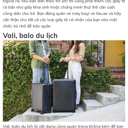
Ngoài ra, nếu bạn dẫn theo trẻ em thì cũng phải thêm các giấy tờ
cơ bản như giấy khai sinh hoặc chứng minh thư/ thẻ căn cước
công dân cho trẻ. Bạn đừng quên vé máy bay/ vé tàu,xe và hãy
cẩn thận cho tất cả các loại giấy tờ cá nhân của bạn vào một
chiếc túi nhỏ để bảo quản.
Vali, balo du lịch
Vali, balo du lịch là vật dụng cũng quan trọng không kém để bạn