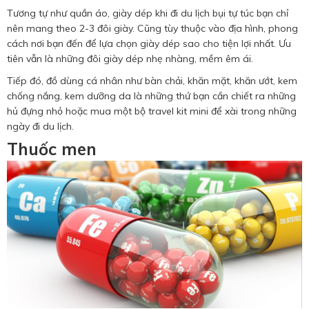
Tương tự như quần áo, giày dép khi đi du lịch bụi tự túc bạn chỉ
nên mang theo 2-3 đôi giày. Cũng tùy thuộc vào địa hình, phong
cách nơi bạn đến để lựa chọn giày dép sao cho tiện lợi nhất. Ưu
tiên vẫn là những đôi giày dép nhẹ nhàng, mềm êm ái.
Tiếp đó, đồ dùng cá nhân như bàn chải, khăn mặt, khăn ướt, kem
chống nắng, kem dưỡng da là những thứ bạn cần chiết ra những
hủ đựng nhỏ hoặc mua một bộ travel kit mini để xài trong những
ngày đi du lịch.
Thuốc men