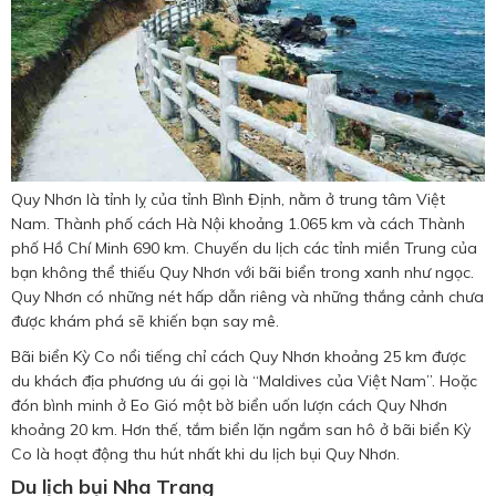
Quy Nhơn là tỉnh lỵ của tỉnh Bình Định, nằm ở trung tâm Việt
Nam. Thành phố cách Hà Nội khoảng 1.065 km và cách Thành
phố Hồ Chí Minh 690 km. Chuyến du lịch các tỉnh miền Trung của
bạn không thể thiếu Quy Nhơn với bãi biển trong xanh như ngọc.
Quy Nhơn có những nét hấp dẫn riêng và những thắng cảnh chưa
được khám phá sẽ khiến bạn say mê.
Bãi biển Kỳ Co nổi tiếng chỉ cách Quy Nhơn khoảng 25 km được
du khách địa phương ưu ái gọi là “Maldives của Việt Nam”. Hoặc
đón bình minh ở Eo Gió một bờ biển uốn lượn cách Quy Nhơn
khoảng 20 km. Hơn thế, tắm biển lặn ngắm san hô ở bãi biển Kỳ
Co là hoạt động thu hút nhất khi du lịch bụi Quy Nhơn.
Du lịch bụi Nha Trang