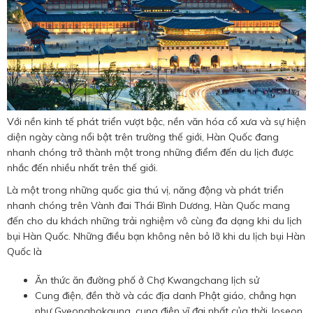
Với nền kinh tế phát triển vượt bậc, nền văn hóa cổ xưa và sự hiện
diện ngày càng nổi bật trên trường thế giới, Hàn Quốc đang
nhanh chóng trở thành một trong những điểm đến du lịch được
nhắc đến nhiều nhất trên thế giới.
Là một trong những quốc gia thú vị, năng động và phát triển
nhanh chóng trên Vành đai Thái Bình Dương, Hàn Quốc mang
đến cho du khách những trải nghiệm vô cùng đa dạng khi du lịch
bụi Hàn Quốc. Những điều bạn không nên bỏ lỡ khi du lịch bụi Hàn
Quốc là
Ăn thức ăn đường phố ở Chợ Kwangchang lịch sử
Cung điện, đền thờ và các địa danh Phật giáo, chẳng hạn
như Gyeongbokgung, cung điện vĩ đại nhất của thời Joseon