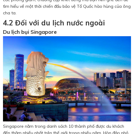
tìm hiểu về một thời chiến đấu bảo vệ Tổ Quốc hào hùng của ông
cha ta.
4.2 Đối với du lịch nước ngoài
Du lịch bụi Singapore
Singapore nằm trong danh sách 10 thành phố được du khách
đến thăm nhiều nhất trên thế giới trong nhiều năm. Hòn đảo nhỏ