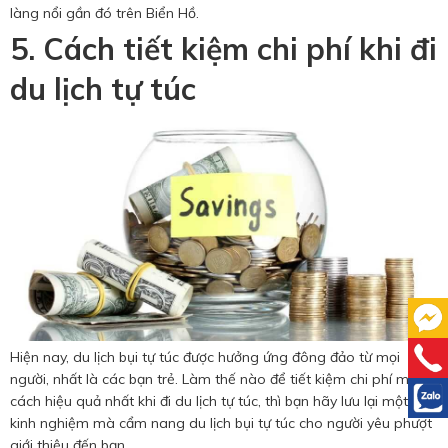
làng nổi gần đó trên Biển Hồ.
5. Cách tiết kiệm chi phí khi đi
du lịch tự túc
Hiện nay, du lịch bụi tự túc được hưởng ứng đông đảo từ mọi
người, nhất là các bạn trẻ. Làm thế nào để tiết kiệm chi phí một
cách hiệu quả nhất khi đi du lịch tự túc, thì bạn hãy lưu lại một số
kinh nghiệm mà cẩm nang du lịch bụi tự túc cho người yêu phượt
giới thiệu đến bạn.