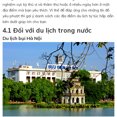
nghiệm cực kỳ thú vị và thăm thú hoặc ở nhiều ngày hơn ở một
địa điểm mà bạn yêu thích. Vì thế để đáp ứng cho những tín đồ
yêu phượt thì gợi ý danh sách các địa điểm du lịch tự túc hấp dẫn
bên dưới giúp ích cho bạn.
4.1 Đối với du lịch trong nước
Du lịch bụi Hà Nội