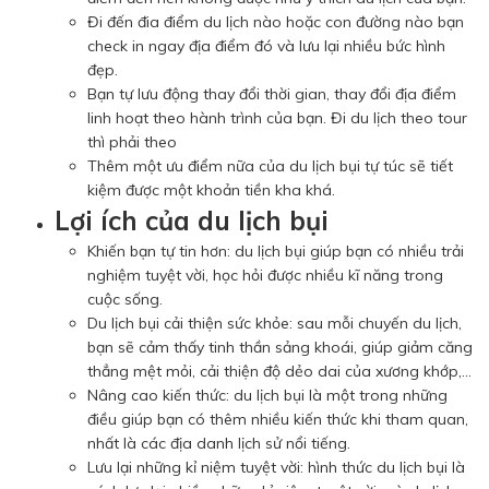
Đi đến đia điểm du lịch nào hoặc con đường nào bạn
check in ngay địa điểm đó và lưu lại nhiều bức hình
đẹp.
Bạn tự lưu động thay đổi thời gian, thay đổi địa điểm
linh hoạt theo hành trình của bạn. Đi du lịch theo tour
thì phải theo
Thêm một ưu điểm nữa của du lịch bụi tự túc sẽ tiết
kiệm được một khoản tiền kha khá.
Lợi ích của du lịch bụi
Khiến bạn tự tin hơn: du lịch bụi giúp bạn có nhiều trải
nghiệm tuyệt vời, học hỏi được nhiều kĩ năng trong
cuộc sống.
Du lịch bụi cải thiện sức khỏe: sau mỗi chuyến du lịch,
bạn sẽ cảm thấy tinh thần sảng khoái, giúp giảm căng
thẳng mệt mỏi, cải thiện độ dẻo dai của xương khớp,…
Nâng cao kiến thức: du lịch bụi là một trong những
điều giúp bạn có thêm nhiều kiến thức khi tham quan,
nhất là các địa danh lịch sử nổi tiếng.
Lưu lại những kỉ niệm tuyệt vời: hình thức du lịch bụi là