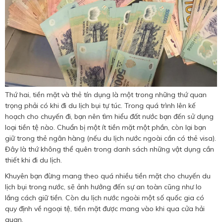
Thứ hai, tiền mặt và thẻ tín dụng là một trong những thứ quan
trọng phải có khi đi du lịch bụi tự túc. Trong quá trình lên kế
hoạch cho chuyến đi, bạn nên tìm hiểu đất nước bạn đến sử dụng
loại tiền tệ nào. Chuẩn bị một ít tiền mặt một phần, còn lại bạn
giữ trong thẻ ngân hàng (nếu du lịch nước ngoài cần có thẻ visa).
Đây là thứ không thể quên trong danh sách những vật dụng cần
thiết khi đi du lịch.
Khuyên bạn đừng mang theo quá nhiều tiền mặt cho chuyến du
lịch bụi trong nước, sẽ ảnh hưởng đến sự an toàn cũng như lo
lắng cách giữ tiền. Còn du lịch nước ngoài một số quốc gia có
quy định về ngoại tệ, tiền mặt được mang vào khi qua cửa hải
quan.