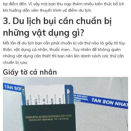
tại điểm đến. Vì vậy mà bạn thu nạp thêm nhiều kiến thức bổ ích
khi hướng dẫn viên thuyết trình về điểm du lịch.
3. Du lịch bụi cần chuẩn bị
những vật dụng gì?
Mỗi lần đi du lịch bạn cần phải chuẩn bị vài thứ nào là giấy tờ tùy
thân, vật dụng cá nhân, thuốc men,…Tuy nhiên để không quên
những vật dụng cần thiết thì bạn nên lên danh sách các thứ cần
chuẩn bị sau:
Giấy tờ cá nhân