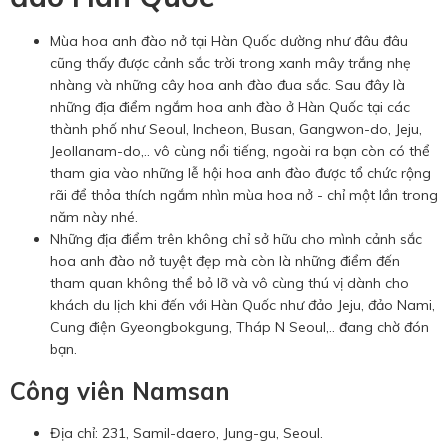
Mùa hoa anh đào nở tại Hàn Quốc dường như đâu đâu
cũng thấy được cảnh sắc trời trong xanh mây trắng nhẹ
nhàng và những cây hoa anh đào đua sắc. Sau đây là
những địa điểm ngắm hoa anh đào ở Hàn Quốc tại các
thành phố như Seoul, Incheon, Busan, Gangwon-do, Jeju,
Jeollanam-do,.. vô cùng nổi tiếng, ngoài ra bạn còn có thể
tham gia vào những lễ hội hoa anh đào được tổ chức rộng
rãi để thỏa thích ngắm nhìn mùa hoa nở - chỉ một lần trong
năm này nhé.
Những địa điểm trên không chỉ sở hữu cho mình cảnh sắc
hoa anh đào nở tuyệt đẹp mà còn là những điểm đến
tham quan không thể bỏ lỡ và vô cùng thú vị dành cho
khách du lịch khi đến với Hàn Quốc như đảo Jeju, đảo Nami,
Cung điện Gyeongbokgung, Tháp N Seoul,.. đang chờ đón
bạn.
Công viên Namsan
Địa chỉ: 231, Samil-daero, Jung-gu, Seoul.