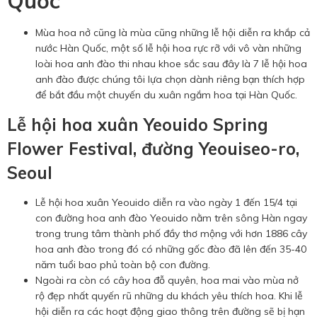
Quốc
Mùa hoa nở cũng là mùa cũng những lễ hội diễn ra khắp cả
nước Hàn Quốc, một số lễ hội hoa rực rỡ với vô vàn những
loài hoa anh đào thi nhau khoe sắc sau đây là 7 lễ hội hoa
anh đào được chúng tôi lựa chọn dành riêng bạn thích hợp
để bắt đầu một chuyến du xuân ngắm hoa tại Hàn Quốc.
Lễ hội hoa xuân Yeouido Spring
Flower Festival, đường Yeouiseo-ro,
Seoul
Lễ hội hoa xuân Yeouido diễn ra vào ngày 1 đến 15/4 tại
con đường hoa anh đào Yeouido nằm trên sông Hàn ngay
trong trung tâm thành phố đầy thơ mộng với hơn 1886 cây
hoa anh đào trong đó có những gốc đào đã lên đến 35-40
năm tuổi bao phủ toàn bộ con đường.
Ngoài ra còn có cây hoa đỗ quyên, hoa mai vào mùa nở
rộ đẹp nhất quyến rũ những du khách yêu thích hoa. Khi lễ
hội diễn ra các hoạt động giao thông trên đường sẽ bị hạn