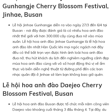
Gunhangje Cherry Blossom Festival,
Jinhae, Busan
Lễ hội Jinhae Gunhangje diễn ra vào ngày 27/3 đến 6/4 tại
Busan - nơi đây được đánh giá là có nhiều hoa anh đào
nhất thế giới với hơn 300.000 cây cùng đua nở vào mùa
xuân. Lễ hội hoa anh đào Jinhae Gunhangje là lễ hội hoa
anh đào lớn nhất Hàn Quốc khi mọi ngóc ngách nơi đây
đều có thể bắt trọn vẹn được hình ảnh loài hoa anh đào
đua nở, thu hút khách du lịch đến nghiêm ngưỡng cảnh đẹp
mùa hoa anh đào cùng với vô số hoạt động thú vị về ẩm
thực và biển diễn nghệ thuật từ đường phố đến các ban
nhạc quân đội ở Jinhae sẽ làm bạn không bao giờ quên.
Lễ hội hoa anh đào Daejeo Cherry
Blossom Festival, Busan
Lễ hội hoa anh đào Busan được tổ chức mỗi năm công viên
Daejeo vào khoảng cuối tháng 3 đầu tháng 4. Tại đây, du