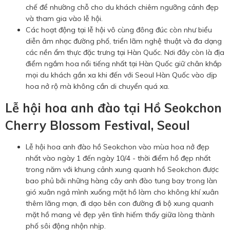
chế để nhường chỗ cho du khách chiêm ngưỡng cảnh đẹp
và tham gia vào lễ hội.
Các hoạt động tại lễ hội vô cùng đông đúc còn như biểu
diễn âm nhạc đường phố, triển lãm nghệ thuật và đa dạng
các nền ẩm thực đặc trưng tại Hàn Quốc. Nơi đây còn là địa
điểm ngắm hoa nổi tiếng nhất tại Hàn Quốc giữ chân khắp
mọi du khách gần xa khi đến với Seoul Hàn Quốc vào dịp
hoa nở rộ mà không cần di chuyển quá xa.
Lễ hội hoa anh đào tại Hồ Seokchon
Cherry Blossom Festival, Seoul
Lễ hội hoa anh đào hồ Seokchon vào mùa hoa nở đẹp
nhất vào ngày 1 đến ngày 10/4 - thời điểm hồ đẹp nhất
trong năm với khung cảnh xung quanh hồ Seokchon được
bao phủ bởi những hàng cây anh đào tung bay trong làn
gió xuân ngả mình xuống mặt hồ làm cho không khí xuân
thêm lãng mạn, đi dạo bên con đường đi bộ xung quanh
mặt hồ mang vẻ đẹp yên tĩnh hiếm thấy giữa lòng thành
phố sôi động nhộn nhịp.