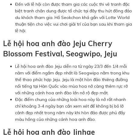
Đến với lễ hội còn được tham gia các cuộc thi vẽ tranh đặc
biệt tranh chân dung được tổ chức tại đây thu hút đông đảo
du khách tham gia. Hồ Seokchon khá gần với Lotte World
thuận tiện cho việc vui chơi giải trí của bạn sau khi tham gia
lễ hội.
Lễ hội hoa anh đào Jeju Cherry
Blossom Festival, Seogwipo, Jeju
Lễ hội hoa anh đào Jeju diễn ra từ ngày 23/3 đến 1/4 mỗi
năm với điểm ngắm đẹp nhất là Seogwipo nằm trong khu
thể thao phức hợp Jeju. Jeju là một hòn đảo thiêng đường
nổi tiếng tại Hàn Quốc vào mùa hoa nở càng thêm rực rỡ
với những cánh hoa anh đào lớn nở rộ đẹp mắt.
Đặc điểm chung của những loài hoa này là nở rất nhanh
chỉ khoảng 3-4 ngày bạn cần xem xét để không bị bỏ lỡ
cảnh đẹp nhất trong năm này khi hòn đảo được phủ đầy
màu hồng của những cánh hoa anh đào.
Lễ hội hoa anh đào Jinhae