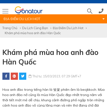
ĐỊA ĐIỂM DU LỊCH HOT
Tổng đài
Trang Chủ
Du Lịch Cùng Bạn
Địa Điểm Du Lịch Hot
Khám phá mùa hoa anh đào Hàn Quốc
(028)39 14 18 18
Khám phá mùa hoa anh đào
Hotline tour nước ngoài
Hàn Quốc
0786 711 611
Thứ tư, 15/03/2023, 07:29 GMT+7
Hotline tour trong nước
Hoa anh đào trong tiếng hàn là 벚꽃 phiên âm là beojkkoch. Mùa
0783 336 116
hoa anh đào nở cũng là mùa Hàn Quốc đẹp nhất trong năm với
thời tiết mát mẻ dễ chịu, khung cảnh đường phố ngập tràn những
cánh hoa anh đào vô cùng lãng mạn và nên thơ đang chờ đợi