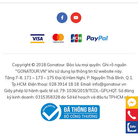
Copyright © 2018 Gonatour. Bảo lưu mọi quyền. Ghi rõ nguồn
"GONATOUR.VN" khi sử dụng lại thông tin từ website này.
Tầng 7-8, 171 – 173 – 175 Đại lộ Hàm Nghi, P. Nguyễn Thái Bình, Q.1,
Tp.HCM. Điện thoại: 028 3914 18 18 Email: info@gonatour.vn
Giấy phép lữ hành quốc tế số: 79-1036/2019/TCDL-GPLHQT. Số đăng
ký kinh doanh: 0315358328 do Sở kế hoạch và đầu tư TPHCM cấp