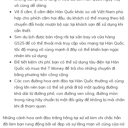
vô cùng dễ dàng.
Về ổ cắm, ổ cắm điện Hàn Quốc khác so với Việt Nam phù
hợp cho phích cắm hai đầu, du khách có thể mang theo bộ
chuyển đổi hoặc mượn bộ sạc tại khách sạn để sử dụng khi
cần thiết.
Sim du lịch được bán rộng rãi tại sân bay và cửa hàng
GS25 để có thể thoải mái truy cập vào mạng tại Hàn Quốc,
tốc độ mạng vô cùng mạnh ở đây có thể khiến bạn ngạc
nhiên khi sử dụng.
Để tiết kiệm chi phí, bạn có thể sử dụng tàu điện tại Hàn
Quốc và mua thẻ T Money để trả cho những chuyến đi
bằng phương tiện công cộng.
Các con đường hoa anh đào tại Hàn Quốc thường vô cùng
rộng lớn nên bạn có thể sẽ phải đi bộ một quãng đường
khá dài từ đường phố, con đường ven sông, đường mòn
trong rừng hãy chuẩn bị một đôi giày để không bị mỏi chân
khi đi tham quan.
Những cánh hoa anh đào trắng hồng tại xứ xở kim chi chắc hẳn
đã làm bạn rung động bởi vẻ đẹp và sự lãng mạn vô cùng của nó