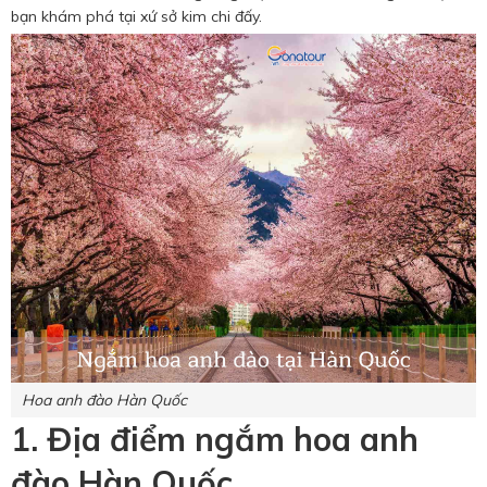
Hotine CSKH
bạn khám phá tại xứ sở kim chi đấy.
0916 404 578
Hotline tư vấn dịch vụ
0784 849 849
Hoa anh đào Hàn Quốc
1. Địa điểm ngắm hoa anh
đào Hàn Quốc