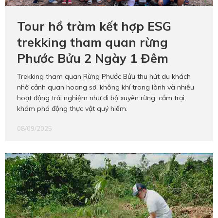
Hotine CSKH
Tour hồ tràm kết hợp ESG
0916 404 578
trekking tham quan rừng
Phước Bửu 2 Ngày 1 Đêm
Hotline tư vấn dịch vụ
Trekking tham quan Rừng Phước Bửu thu hút du khách
0784 849 849
nhờ cảnh quan hoang sơ, không khí trong lành và nhiều
hoạt động trải nghiệm như đi bộ xuyên rừng, cắm trại,
khám phá động thực vật quý hiếm.
08/09/2025