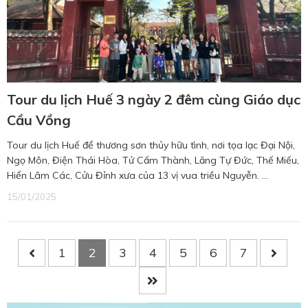
Tour du lịch Huế 3 ngày 2 đêm cùng Giáo dục
Cầu Vồng
Tour du lịch Huế để thương sơn thủy hữu tình, nơi tọa lạc Đại Nội,
Ngọ Môn, Điện Thái Hòa, Tử Cấm Thành, Lăng Tự Đức, Thế Miếu,
Hiển Lâm Các, Cửu Đỉnh xưa của 13 vị vua triều Nguyễn. ...
15/01/2025
1
2
3
4
5
6
7