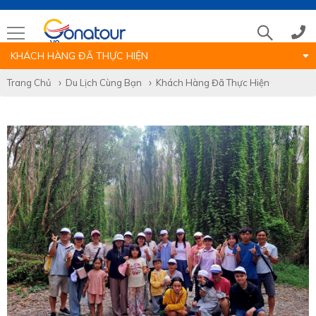
KHÁCH HÀNG ĐÃ THỰC HIỆN
Tổng đài
Trang Chủ
Du Lịch Cùng Bạn
Khách Hàng Đã Thực Hiện
(028)39 14 18 18
Hotline tour nước ngoài
0786 711 611
Hotline tour trong nước
0783 336 116