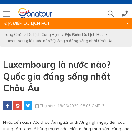
ĐỊA ĐIỂM DU LỊCH HOT
Tổng đài
Trang Chủ
Du Lịch Cùng Bạn
Địa Điểm Du Lịch Hot
Luxembourg là nước nào? Quốc gia đáng sống nhất Châu Âu
(028)39 14 18 18
Luxembourg là nước nào?
Hotline tour nước ngoài
Quốc gia đáng sống nhất
0786 711 611
Châu Âu
Hotline tour trong nước
Thứ năm, 19/03/2020, 08:03 GMT+7
0783 336 116
Nhắc đến các nước châu Âu người ta thường nghĩ ngay đến các
trung tâm kinh tế hùng mạnh các thiên đường mua sắm cùng các