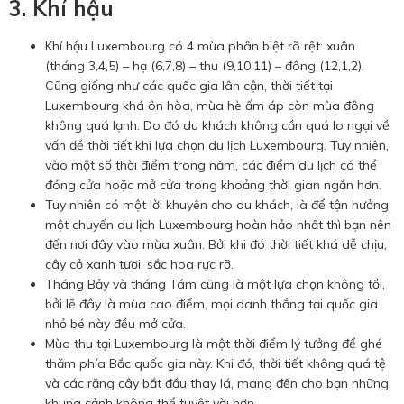
3. Khí hậu
Khí hậu Luxembourg có 4 mùa phân biệt rõ rệt: xuân
(tháng 3,4,5) – hạ (6,7,8) – thu (9,10,11) – đông (12,1,2).
Cũng giống như các quốc gia lân cận, thời tiết tại
Luxembourg khá ôn hòa, mùa hè ấm áp còn mùa đông
không quá lạnh. Do đó du khách không cần quá lo ngại về
vấn đề thời tiết khi lựa chọn du lịch Luxembourg. Tuy nhiên,
vào một số thời điểm trong năm, các điểm du lịch có thể
đóng cửa hoặc mở cửa trong khoảng thời gian ngắn hơn.
Tuy nhiên có một lời khuyên cho du khách, là để tận hưởng
một chuyến du lịch Luxembourg hoàn hảo nhất thì bạn nên
đến nơi đây vào mùa xuân. Bởi khi đó thời tiết khá dễ chịu,
cây cỏ xanh tươi, sắc hoa rực rỡ.
Tháng Bảy và tháng Tám cũng là một lựa chọn không tồi,
bởi lẽ đây là mùa cao điểm, mọi danh thắng tại quốc gia
nhỏ bé này đều mở cửa.
Mùa thu tại Luxembourg là một thời điểm lý tưởng để ghé
thăm phía Bắc quốc gia này. Khi đó, thời tiết không quá tệ
và các rặng cây bắt đầu thay lá, mang đến cho bạn những
khung cảnh không thể tuyệt vời hơn.