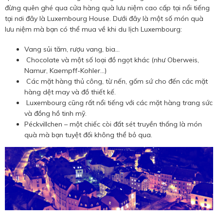
đừng quên ghé qua cửa hàng quà lưu niệm cao cấp tại nổi tiếng
tại nơi đây là Luxembourg House. Dưới đây là một số món quà
lưu niệm mà bạn có thể mua về khi du lịch Luxembourg:
Vang sủi tăm, rượu vang, bia...
Chocolate và một số loại đồ ngọt khác (như Oberweis,
Namur, Kaempff-Kohler...)
Các mặt hàng thủ công, từ nến, gốm sứ cho đến các mặt
hàng dệt may và đồ thiết kế.
Luxembourg cũng rất nổi tiếng với các mặt hàng trang sức
và đồng hồ tinh mỹ.
Péckvillchen – một chiếc còi đất sét truyền thống là món
quà mà bạn tuyệt đối không thể bỏ qua.