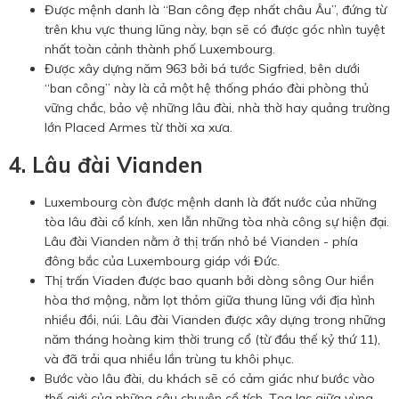
Được mệnh danh là “Ban công đẹp nhất châu Âu”, đứng từ
trên khu vực thung lũng này, bạn sẽ có được góc nhìn tuyệt
nhất toàn cảnh thành phố Luxembourg.
Được xây dựng năm 963 bởi bá tước Sigfried, bên dưới
“ban công” này là cả một hệ thống pháo đài phòng thủ
vững chắc, bảo vệ những lâu đài, nhà thờ hay quảng trường
lớn Placed Armes từ thời xa xưa.
4. Lâu đài Vianden
Luxembourg còn được mệnh danh là đất nước của những
tòa lâu đài cổ kính, xen lẫn những tòa nhà công sự hiện đại.
Lâu đài Vianden nằm ở thị trấn nhỏ bé Vianden - phía
đông bắc của Luxembourg giáp với Đức.
Thị trấn Viaden được bao quanh bởi dòng sông Our hiền
hòa thơ mộng, nằm lọt thỏm giữa thung lũng với địa hình
nhiều đồi, núi. Lâu đài Vianden được xây dựng trong những
năm tháng hoàng kim thời trung cổ (từ đầu thế kỷ thứ 11),
và đã trải qua nhiều lần trùng tu khôi phục.
Bước vào lâu đài, du khách sẽ có cảm giác như bước vào
thế giới của những câu chuyện cổ tích. Tọa lạc giữa vùng