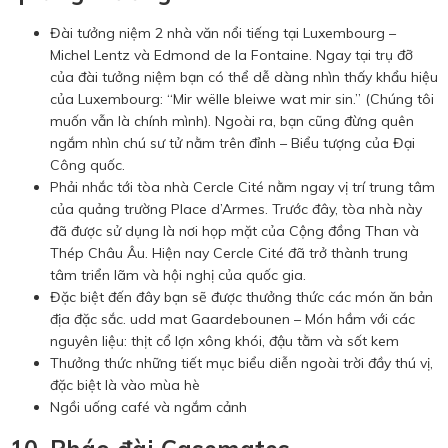
Đài tưởng niệm 2 nhà văn nổi tiếng tại Luxembourg –
Michel Lentz và Edmond de la Fontaine. Ngay tại trụ đỡ
của đài tưởng niệm bạn có thể dễ dàng nhìn thấy khẩu hiệu
của Luxembourg: “Mir wëlle bleiwe wat mir sin.” (Chúng tôi
muốn vẫn là chính mình). Ngoài ra, bạn cũng đừng quên
ngắm nhìn chú sư tử nằm trên đỉnh – Biểu tượng của Đại
Công quốc.
Phải nhắc tới tòa nhà Cercle Cité nằm ngay vị trí trung tâm
của quảng trường Place d’Armes. Trước đây, tòa nhà này
đã được sử dụng là nơi họp mặt của Cộng đồng Than và
Thép Châu Âu. Hiện nay Cercle Cité đã trở thành trung
tâm triển lãm và hội nghị của quốc gia.
Đặc biệt đến đây bạn sẽ được thưởng thức các món ăn bản
địa đặc sắc. udd mat Gaardebounen – Món hầm với các
nguyên liệu: thịt cổ lợn xông khói, đậu tằm và sốt kem
Thưởng thức những tiết mục biểu diễn ngoài trời đầy thú vị,
đặc biệt là vào mùa hè
Ngồi uống café và ngắm cảnh