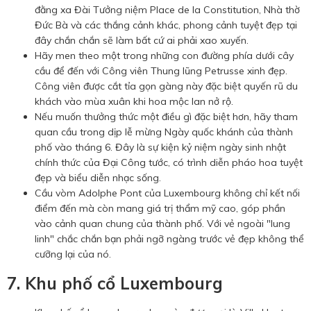
đằng xa Đài Tưởng niệm Place de la Constitution, Nhà thờ
Đức Bà và các thắng cảnh khác, phong cảnh tuyệt đẹp tại
đây chắn chắn sẽ làm bất cứ ai phải xao xuyến.
Hãy men theo một trong những con đường phía dưới cây
cầu để đến với Công viên Thung lũng Petrusse xinh đẹp.
Công viên được cắt tỉa gọn gàng này đặc biệt quyến rũ du
khách vào mùa xuân khi hoa mộc lan nở rộ.
Nếu muốn thưởng thức một điều gì đặc biệt hơn, hãy tham
quan cầu trong dịp lễ mừng Ngày quốc khánh của thành
phố vào tháng 6. Đây là sự kiện kỷ niệm ngày sinh nhật
chính thức của Đại Công tước, có trình diễn pháo hoa tuyệt
đẹp và biểu diễn nhạc sống.
Cầu vòm Adolphe Pont của Luxembourg không chỉ kết nối
điểm đến mà còn mang giá trị thẩm mỹ cao, góp phần
vào cảnh quan chung của thành phố. Với vẻ ngoài "lung
linh" chắc chắn bạn phải ngỡ ngàng trước vẻ đẹp không thể
cưỡng lại của nó.
7. Khu phố cổ Luxembourg