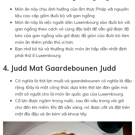
Món ăn này chịu ảnh hưởng của ẩm thực Pháp với nguyên
liệu cao cấp gồm đuôi bò với gan ngỗng.
Món ăn này là việc người dân Luxembourg xào đuôi bò với
gan ngỗng theo cách vô cùng đặc biệt để vẫn giữ được độ
béo của gan ngỗng vừa giữ được độ giòn của đuôi bò làm
món ăn thêm phần thú vị hơn.
Bạn nhớ bỏ túi và thưởng thức món ăn hấp dẫn nhất định
phải thử ở Luxembourg.
4. Judd Mat Gaardebounen Judd
Có nghĩa là thịt lợn muối và gaardebounen có nghĩa là đậu
rộng. Đây là một công thức dựa trên thịt lợn đơn giản mà
một số người cho là món ăn quốc gia của Luxembourg.
Cổ lợn được ngâm trong nước, sau đó nấu trong vài giờ
cho đến khi mềm. Khi đã sẵn sàng, nó được cắt và đặt trên
một đĩa đậu và ăn kèm với khoai tây.