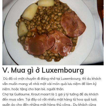
V. Mua gì ở Luxembourg
Dù đã có một chuyến đi đáng nhớ tại Luxembourg, thì du khách
vẫn muốn mang về nhà một vài món quà lưu niệm để làm kỷ
niệm, hoặc tặng cho bạn bè, người thân.
Chợ tại Guillaume, Kraut maart là 1 gợi ý lý tưởng để du khách
đến mua sắm. Tại đây có rất nhiều mặt hàng từ hoa quả tươi,
quần áo cho đến những mặt hàng thủ công… Du khách cũng