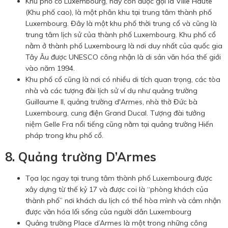
Khu phố cổ Luxembourg, hay còn được gọi là Ville Haute
(Khu phố cao), là một phân khu tại trung tâm thành phố
Luxembourg. Đây là một khu phố thời trung cổ và cũng là
trung tâm lịch sử của thành phố Luxembourg. Khu phố cổ
nằm ở thành phố Luxembourg là nơi duy nhất của quốc gia
Tây Âu được UNESCO công nhận là di sản văn hóa thế giới
vào năm 1994.
Khu phố cổ cũng là nơi có nhiều di tích quan trọng, các tòa
nhà và các tượng đài lịch sử ví dụ như quảng trường
Guillaume II, quảng trường d'Armes, nhà thờ Đức bà
Luxembourg, cung điện Grand Ducal. Tượng đài tưởng
niệm Gelle Fra nổi tiếng cũng nằm tại quảng trường Hiến
pháp trong khu phố cổ.
8. Quảng trường D’Armes
Tọa lạc ngay tại trung tâm thành phố Luxembourg được
xây dựng từ thế kỷ 17 và được coi là “phòng khách của
thành phố” nơi khách du lịch có thể hòa mình và cảm nhận
được văn hóa lối sống của người dân Luxembourg
Quảng trường Place d’Armes là một trong những công