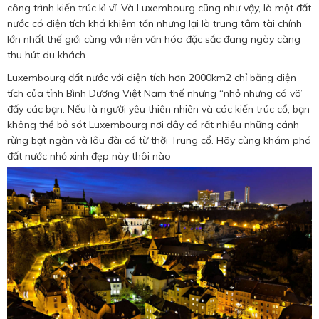
Hotine CSKH
công trình kiến trúc kì vĩ. Và Luxembourg cũng như vậy, là một đất
nước có diện tích khá khiêm tốn nhưng lại là trung tâm tài chính
0916 404 578
lớn nhất thế giới cùng với nền văn hóa đặc sắc đang ngày càng
thu hút du khách
Luxembourg đất nước với diện tích hơn 2000km2 chỉ bằng diện
Hotline tư vấn dịch vụ
tích của tỉnh Bình Dương Việt Nam thế nhưng “nhỏ nhưng có võ’
đấy các bạn. Nếu là người yêu thiên nhiên và các kiến trúc cổ, bạn
0784 849 849
không thể bỏ sót Luxembourg nơi đây có rất nhiều những cánh
rừng bạt ngàn và lâu đài có từ thời Trung cổ. Hãy cùng khám phá
đất nước nhỏ xinh đẹp này thôi nào