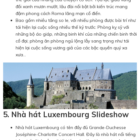
đồi xanh mươn mướt, lâu đài nổi bật bởi kiến trúc mang
đậm phong cách Roma lãng mạn cổ điển.
Bao gồm nhiều tầng so le, với nhiều phòng được bài trí như
tái hiện lại cuộc sống nhiều thế kỷ trước: Phòng kỵ sỹ với
những bộ áo giáp, những binh khí của những chiến binh thời
cổ đại; phòng ăn phòng ngủ lộng lẫy sang trọng như tái
hiện lại cuộc sống vương giả của các bậc quyền quý xa
xưa...
5. Nhà hát Luxembourg Slideshow
Nhà hát Luxembourg có tên đầy đủ Grande-Duchesse
Joséphine-Charlotte Concert Hall. Đây là nhà hát nổi tiếng