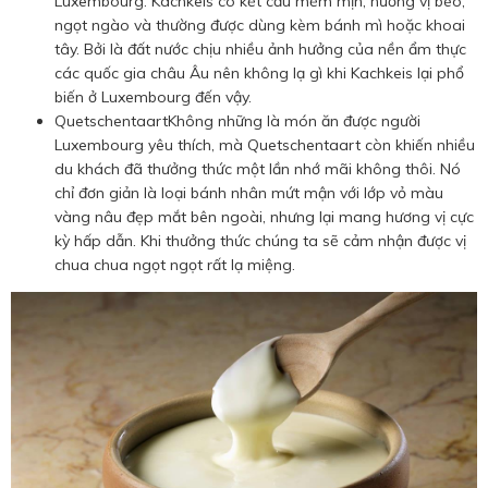
Luxembourg. Kachkeis có kết cấu mềm mịn, hương vị béo,
ngọt ngào và thường được dùng kèm bánh mì hoặc khoai
tây. Bởi là đất nước chịu nhiều ảnh hưởng của nền ẩm thực
các quốc gia châu Âu nên không lạ gì khi Kachkeis lại phổ
biến ở Luxembourg đến vậy.
QuetschentaartKhông những là món ăn được người
Luxembourg yêu thích, mà Quetschentaart còn khiến nhiều
du khách đã thưởng thức một lần nhớ mãi không thôi. Nó
chỉ đơn giản là loại bánh nhân mứt mận với lớp vỏ màu
vàng nâu đẹp mắt bên ngoài, nhưng lại mang hương vị cực
kỳ hấp dẫn. Khi thưởng thức chúng ta sẽ cảm nhận được vị
chua chua ngọt ngọt rất lạ miệng.