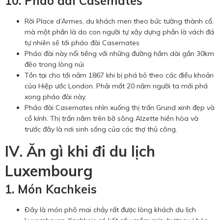
10. Pháo đài Casemates
Rời Place d’Armes, du khách men theo bức tường thành cổ,
mà một phần là do con người tự xây dựng phần là vách đá
tự nhiên sẽ tới pháo đài Casemates
Pháo đài này nổi tiếng với những đường hầm dài gần 30km
đẽo trong lòng núi
Tồn tại cho tới năm 1867 khi bị phá bỏ theo các điều khoản
của Hiệp ước London. Phải mất 20 năm người ta mới phá
xong pháo đài này.
Pháo đài Casemates nhìn xuống thị trấn Grund xinh đẹp và
cổ kính. Thị trấn nằm trên bờ sông Alzette hiền hòa và
trước đây là nơi sinh sống của các thợ thủ công.
IV. Ăn gì khi đi du lịch
Luxembourg
1. Món Kachkeis
Đây là món phô mai chảy rất được lòng khách du lịch