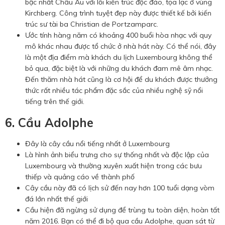
bậc nhất Châu Âu với lối kiến trúc độc đáo, tọa lạc ở vùng
Kirchberg. Công trình tuyệt đẹp này được thiết kế bởi kiến
trúc sư tài ba Christian de Portzamparc.
Ước tính hàng năm có khoảng 400 buổi hòa nhạc với quy
mô khác nhau được tổ chức ở nhà hát này. Có thể nói, đây
là một địa điểm mà khách du lịch Luxembourg không thể
bỏ qua, đặc biệt là với những du khách đam mê âm nhạc.
Đến thăm nhà hát cũng là cơ hội để du khách được thưởng
thức rất nhiều tác phẩm đặc sắc của nhiều nghệ sỹ nổi
tiếng trên thế giới.
6. Cầu Adolphe
Đây là cây cầu nổi tiếng nhất ở Luxembourg
Là hình ảnh biểu trưng cho sự thống nhất và độc lập của
Luxembourg và thường xuyên xuất hiện trong các bưu
thiếp và quảng cáo về thành phố
Cây cầu này đã có lịch sử đến nay hơn 100 tuổi dạng vòm
đá lớn nhất thế giới
Cầu hiện đã ngừng sử dụng để trùng tu toàn diện, hoàn tất
năm 2016. Bạn có thể đi bộ qua cầu Adolphe, quan sát từ