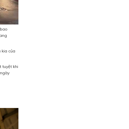
 bao
sang
 kia của
 tuyệt khi
 ngày