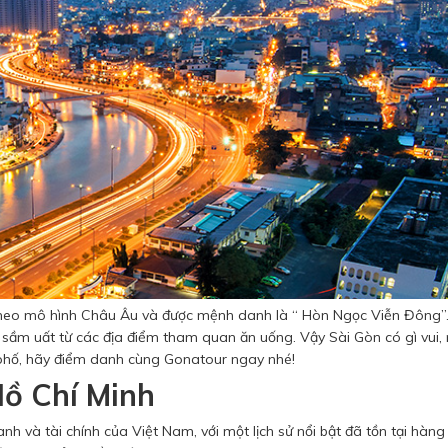
 theo mô hình Châu Âu và được mệnh danh là “ Hòn Ngọc Viễn Đông”
 sầm uất từ các địa điểm tham quan ăn uống. Vậy Sài Gòn có gì vui,
 phố, hãy điểm danh cùng Gonatour ngay nhé!
ồ Chí Minh
h và tài chính của Việt Nam, với một lịch sử nổi bật đã tồn tại hàng