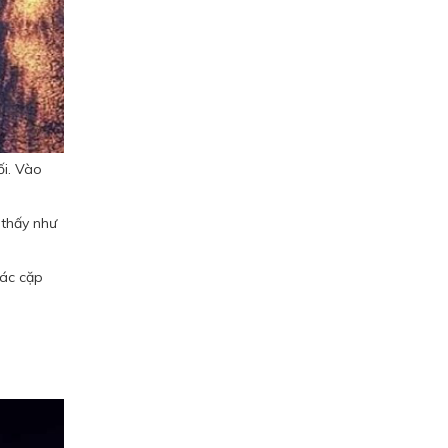
ối. Vào
 thấy như
các cặp