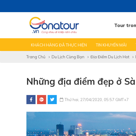
Tour tro
TẤT CẢ TIN
TEAMBUILDING GALA
KINH NGHIỆM
KHÁCH HÀNG ĐÃ THỰC HIỆN
TIN KHUYẾN MÃI
Trang Chủ
Du Lịch Cùng Bạn
Địa Điểm Du Lịch Hot
Những địa điểm đẹp ở Sài 
Thứ hai, 27/04/2020, 05:57 GMT+7