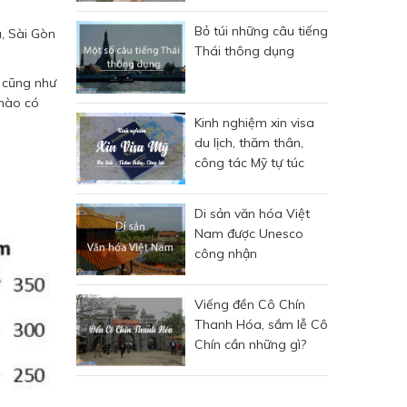
Bỏ túi những câu tiếng
, Sài Gòn
Thái thông dụng
i cũng như
 nào có
Kinh nghiệm xin visa
du lịch, thăm thân,
công tác Mỹ tự túc
Di sản văn hóa Việt
Nam được Unesco
công nhận
Viếng đền Cô Chín
Thanh Hóa, sắm lễ Cô
Chín cần những gì?