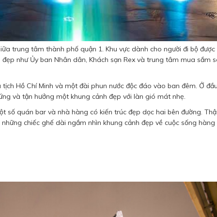
iữa trung tâm thành phố quận 1. Khu vực dành cho người đi bộ được
xinh đẹp như Ủy ban Nhân dân, Khách sạn Rex và trung tâm mua sắm 
 tịch Hồ Chí Minh và một đài phun nước độc đáo vào ban đêm. Ở đầu
 đứng và tận hưởng một khung cảnh đẹp với làn gió mát nhẹ.
t số quán bar và nhà hàng có kiến trúc đẹp dọc hai bên đường. Thật
ng những chiếc ghế dài ngắm nhìn khung cảnh đẹp về cuộc sống hàng