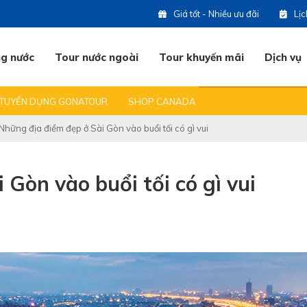
Giá tốt - Nhiều ưu đãi
Lị
ng nước
Tour nước ngoài
Tour khuyến mãi
Dịch vụ
 DU LỊCH
BẠN HỎI & CHÚNG TÔI TRẢ LỜI
ĐỊA ĐIỂM DU LỊCH HOT
TUYỂN DỤNG GONATOUR
SHOP CANADA
(0
Những địa điểm đẹp ở Sài Gòn vào buổi tối có gì vui
07
Gòn vào buổi tối có gì vui
07
09
07