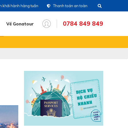
ch khởi hành hàng tuần
Thanh toán an toàn
0784 849 849
Về Gonatour
THÔNG TIN CHUYẾN ĐI
28)39 14 18 18
Tổng đài
86 711 611
Hotline tour nước
ngoài
83 336 116
Hotline tour trong nước
16 404 578
Hotine CSKH
84 849 849
Hotline tư vấn dịch vụ