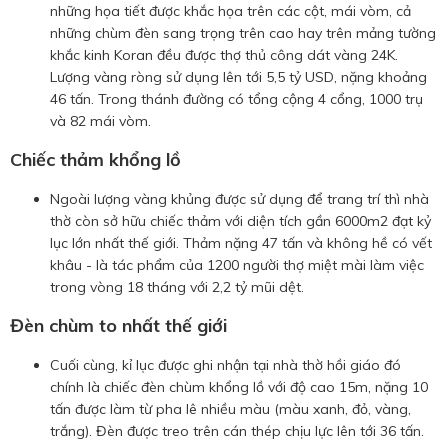
những họa tiết được khắc họa trên các cột, mái vòm, cả
những chùm đèn sang trọng trên cao hay trên mảng tường
khắc kinh Koran đều được thợ thủ công dát vàng 24K.
Lượng vàng ròng sử dụng lên tới 5,5 tỷ USD, nặng khoảng
46 tấn. Trong thánh đường có tổng cộng 4 cổng, 1000 trụ
và 82 mái vòm.
Chiếc thảm khổng lồ
Ngoài lượng vàng khủng được sử dụng để trang trí thì nhà
thờ còn sở hữu chiếc thảm với diện tích gần 6000m2 đạt kỷ
lục lớn nhất thế giới. Thảm nặng 47 tấn và không hề có vết
khâu - là tác phẩm của 1200 người thợ miệt mài làm việc
trong vòng 18 tháng với 2,2 tỷ mũi dệt.
Đèn chùm to nhất thế giới
Cuối cùng, kỉ lục được ghi nhận tại nhà thờ hồi giáo đó
chính là chiếc đèn chùm khổng lồ với độ cao 15m, nặng 10
tấn được làm từ pha lê nhiều màu (màu xanh, đỏ, vàng,
trắng). Đèn được treo trên cán thép chịu lực lên tới 36 tấn.