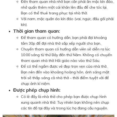
Đến tham quan nhà nhờ bạn cần phải ăn mặc kín đáo,
nhớ quấn thêm một cái khăn lên đầu để che tóc lại.
Bạn có thể thuê trang phục tại nhà thờ.
Với nam, mặc quần áo kín đáo (vai, ngực, đầu gối phải
kín).
Thời gian tham quan:
Để tham quan có hướng dẫn, bạn phải đợi khoảng
tầm 30p để đợi nhà thờ sắp xếp người cho bạn.
Chuyến tham quan có hướng dẫn viên sẽ diễn ra lúc
10:00 sáng từ thứ Bảy đến thứ Năm. Không có chuyến
tham quan nhà thờ Hồi giáo nào vào thứ Sáu.
Để có thể ngắm được vẻ đẹp trọn vẹn của nhà thờ.
Bạn nên đến vào khoảng hoàng hôn, ánh sáng mặt
trời sẽ thắp sáng cả nhà thờ - thời điểm tuyệt vời để
chụp ảnh kỉ niệm.
Được phép chụp hình:
Có lẻ đây là nhà thờ cho phép bạn được chụp hình
xung quanh nhà thờ. Tuy nhiên bạn không nên chụp
các tín đồ tại đây và trong lúc họ đang cầu nguyện.