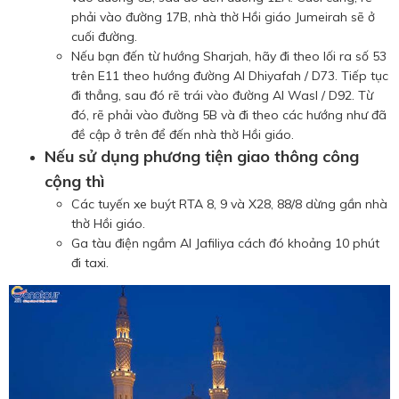
phải vào đường 17B, nhà thờ Hồi giáo Jumeirah sẽ ở
cuối đường.
Nếu bạn đến từ hướng Sharjah, hãy đi theo lối ra số 53
trên E11 theo hướng đường Al Dhiyafah / D73. Tiếp tục
đi thẳng, sau đó rẽ trái vào đường Al Wasl / D92. Từ
đó, rẽ phải vào đường 5B và đi theo các hướng như đã
đề cập ở trên để đến nhà thờ Hồi giáo.
Nếu sử dụng phương tiện giao thông công
cộng thì
Các tuyến xe buýt RTA 8, 9 và X28, 88/8 dừng gần nhà
thờ Hồi giáo.
Ga tàu điện ngầm Al Jafiliya cách đó khoảng 10 phút
đi taxi.