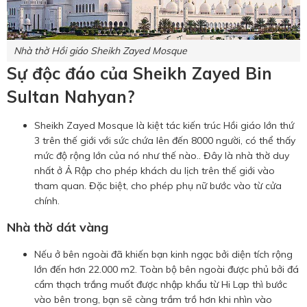
Nhà thờ Hồi giáo Sheikh Zayed Mosque
Sự độc đáo của Sheikh Zayed Bin
Sultan Nahyan?
Sheikh Zayed Mosque là kiệt tác kiến trúc Hồi giáo lớn thứ
3 trên thế giới với sức chứa lên đến 8000 người, có thể thấy
mức độ rộng lớn của nó như thế nào.. Đây là nhà thờ duy
nhất ở Ả Rập cho phép khách du lịch trên thế giới vào
tham quan. Đặc biệt, cho phép phụ nữ bước vào từ cửa
chính.
Nhà thờ dát vàng
Nếu ở bên ngoài đã khiến bạn kinh ngạc bởi diện tích rộng
lớn đến hơn 22.000 m2. Toàn bộ bên ngoài được phủ bởi đá
cẩm thạch trắng muốt được nhập khẩu từ Hi Lạp thì bước
vào bên trong, bạn sẽ càng trầm trồ hơn khi nhìn vào