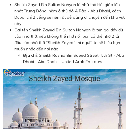
Sheikh Zayed Bin Sultan Nahyan là nhà thờ Hồi giáo lớn
nhất Trung Đông, nằm ở thủ đô Ả Rập - Abu Dhabi, cách
Dubai chỉ 2 tiếng xe nên rất dễ dàng di chuyển đến khu vực
này.
Cái tên Sheikh Zayed Bin Sultan Nahyan là tên gọi đầy đủ
của nhà thờ, nếu không thể nhớ nổi, bạn có thể nhớ 2 từ
đầu của nhà thờ “Sheikh Zayed” thì người ta sẽ hiểu bạn
muốn nhắc đến nơi nào.
Địa chỉ
: Sheikh Rashid Bin Saeed Street، 5th St - Abu
Dhabi - Abu Dhabi - United Arab Emirates.