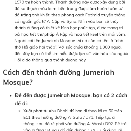
1979 thì hoàn thành. Thánh đường này được xây dựng bởi
đá sa thạch màu kem, bên trong được làm hoàn toàn từ
đá trắng tinh khiết, theo phong cách Fatimid truyền thống
có nguồn gốc từ Ai Cập và Syria. Nhìn vào bạn sẽ thấy
thánh đường có thiết kế hình học phức tạp, được trang trí
bởi họa tiết thư pháp Ả Rập và họa tiết keel trên mái vòm.
Ngoài cái tên Jumeirah Mosque thì nó còn có tên là “nhà
thờ Hồi giáo hai tháp”. Với sức chứa khoảng 1.300 người,
đến đây bạn có thể tìm hiểu được lịch sử, văn hóa của người
Hồi giáo thông qua thánh đường này.
Cách đến thánh đường Jumeriah
Mosque?
Để đến được Jumeirah Mosque, bạn có 2 cách
để đi:
Xuất phát từ Abu Dhabi thì bạn đi theo lối ra 50 trên
E11 theo hướng đường Al Safa / D71. Tiếp tục đi
thẳng, sau đó rẽ phải vào đường Al Wasl / D92. Rẽ trái
vào đường 5B, sau đó đến đường 12A. Cuối cùng, rẽ