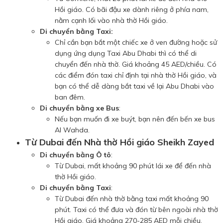
Hồi giáo. Có bãi đậu xe dành riêng ở phía nam,
nằm cạnh lối vào nhà thờ Hồi giáo.
Di chuyển bằng Taxi:
Chỉ cần bạn bắt một chiếc xe ở ven đường hoặc sử
dụng ứng dụng Taxi Abu Dhabi thì có thể di
chuyển đến nhà thờ. Giá khoảng 45 AED/chiều. Có
các điểm đón taxi chỉ định tại nhà thờ Hồi giáo, và
bạn có thể dễ dàng bắt taxi về lại Abu Dhabi vào
ban đêm.
Di chuyển bằng xe Bus
:
Nếu bạn muốn đi xe buýt, bạn nên đến bến xe bus
Al Wahda.
Từ Dubai đến Nhà thờ Hồi giáo Sheikh Zayed
Di chuyển bằng Ô tô
:
Từ Dubai, mất khoảng 90 phút lái xe để đến nhà
thờ Hồi giáo.
Di chuyển bằng Taxi
:
Từ Dubai đến nhà thờ bằng taxi mất khoảng 90
phút. Taxi có thể đưa và đón từ bên ngoài nhà thờ
Hồi giáo. Giá khoảng 270-285 AED mỗi chiều.