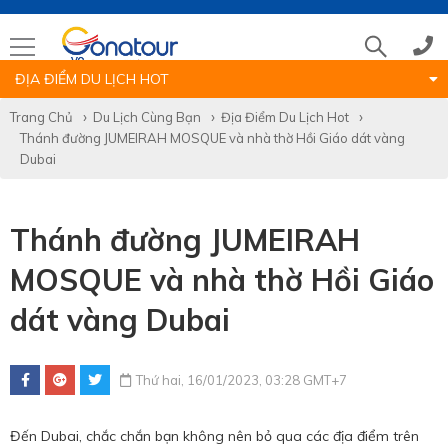
ĐỊA ĐIỂM DU LỊCH HOT
Tổng đài
Trang Chủ
Du Lịch Cùng Bạn
Địa Điểm Du Lịch Hot
Thánh đường JUMEIRAH MOSQUE và nhà thờ Hồi Giáo dát vàng
(028)39 14 18 18
Dubai
Hotline tour nước ngoài
Thánh đường JUMEIRAH
MOSQUE và nhà thờ Hồi Giáo
0786 711 611
dát vàng Dubai
Hotline tour trong nước
Thứ hai, 16/01/2023, 03:28 GMT+7
0783 336 116
Đến Dubai, chắc chắn bạn không nên bỏ qua các địa điểm trên