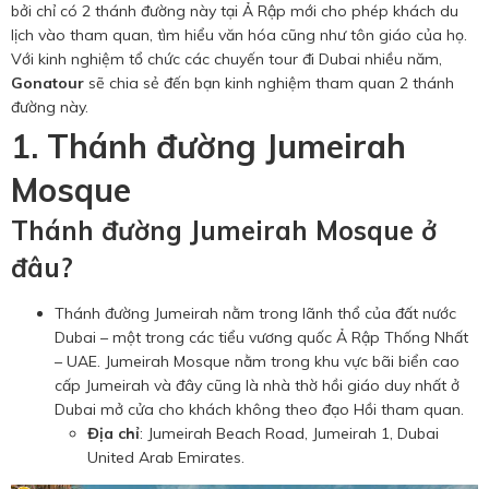
Hotine CSKH
bởi chỉ có 2 thánh đường này tại Ả Rập mới cho phép khách du
lịch vào tham quan, tìm hiểu văn hóa cũng như tôn giáo của họ.
0916 404 578
Với kinh nghiệm tổ chức các chuyến tour đi Dubai nhiều năm,
Gonatour
sẽ chia sẻ đến bạn kinh nghiệm tham quan 2 thánh
đường này.
Hotline tư vấn dịch vụ
1. Thánh đường Jumeirah
Mosque
0784 849 849
Thánh đường Jumeirah Mosque ở
đâu?
Thánh đường Jumeirah nằm trong lãnh thổ của đất nước
Dubai – một trong các tiểu vương quốc Ả Rập Thống Nhất
– UAE. Jumeirah Mosque nằm trong khu vực bãi biển cao
cấp Jumeirah và đây cũng là nhà thờ hồi giáo duy nhất ở
Dubai mở cửa cho khách không theo đạo Hồi tham quan.
Địa chỉ
: Jumeirah Beach Road, Jumeirah 1, Dubai
United Arab Emirates.