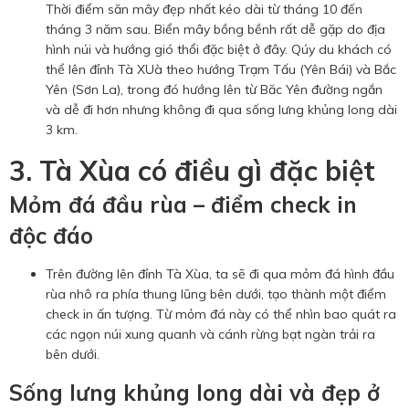
Thời điểm săn mây đẹp nhất kéo dài từ tháng 10 đến
tháng 3 năm sau. Biển mây bồng bềnh rất dễ gặp do địa
hình núi và hướng gió thổi đặc biệt ở đây. Qúy du khách có
thể lên đỉnh Tà XUà theo hướng Trạm Tấu (Yên Bái) và Bắc
Yên (Sơn La), trong đó hướng lên từ Băc Yên đường ngắn
và dễ đi hơn nhưng không đi qua sống lưng khủng long dài
3 km.
3. Tà Xùa có điều gì đặc biệt
Mỏm đá đầu rùa – điểm check in
độc đáo
Trên đường lên đỉnh Tà Xùa, ta sẽ đi qua mỏm đá hình đầu
rùa nhô ra phía thung lũng bên dưới, tạo thành một điểm
check in ấn tượng. Từ mỏm đá này có thể nhìn bao quát ra
các ngọn núi xung quanh và cánh rừng bạt ngàn trải ra
bên dưới.
Sống lưng khủng long dài và đẹp ở