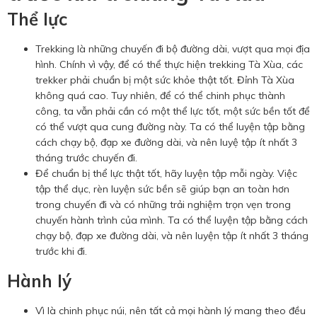
Thể lực
Trekking là những chuyến đi bộ đường dài, vượt qua mọi địa
hình. Chính vì vậy, để có thể thực hiện trekking Tà Xùa, các
trekker phải chuẩn bị một sức khỏe thật tốt. Đỉnh Tà Xùa
không quá cao. Tuy nhiên, để có thể chinh phục thành
công, ta vẫn phải cần có một thể lực tốt, một sức bền tốt để
có thể vượt qua cung đường này. Ta có thể luyện tập bằng
cách chạy bộ, đạp xe đường dài, và nên luyệ tập ít nhất 3
tháng trước chuyến đi.
Để chuẩn bị thể lực thật tốt, hãy luyện tập mỗi ngày. Việc
tập thể dục, rèn luyện sức bền sẽ giúp bạn an toàn hơn
trong chuyến đi và có những trải nghiệm trọn vẹn trong
chuyến hành trình của mình. Ta có thể luyện tập bằng cách
chạy bộ, đạp xe đường dài, và nên luyện tập ít nhất 3 tháng
trước khi đi.
Hành lý
Vì là chinh phục núi, nên tất cả mọi hành lý mang theo đều