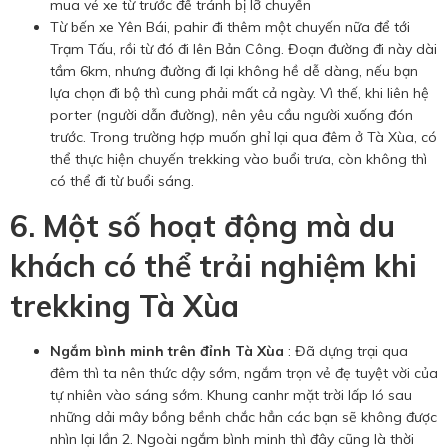
mua vé xe từ trước để tránh bị lỡ chuyến
Từ bến xe Yên Bái, pahir đi thêm một chuyến nữa để tới
Trạm Tấu, rồi từ đó đi lên Bản Công. Đoạn đường đi này dài
tầm 6km, nhưng đường đi lại không hề dễ dàng, nếu bạn
lựa chọn đi bộ thì cung phải mất cả ngày. Vì thế, khi liên hệ
porter (người dẫn đường), nên yêu cầu người xuống đón
trước. Trong trường hợp muốn ghỉ lại qua đêm ở Tà Xùa, có
thể thực hiện chuyến trekking vào buổi trưa, còn không thì
có thể đi từ buổi sáng.
6. Một số hoạt động mà du
khách có thể trải nghiệm khi
trekking Tà Xùa
Ngắm bình minh trên đỉnh Tà Xùa
: Đã dựng trại qua
đêm thì ta nên thức dậy sớm, ngắm trọn vẻ đẹ tuyệt vời của
tự nhiên vào sáng sớm. Khung canhr mặt trời lấp ló sau
những dải mây bồng bềnh chắc hẳn các bạn sẽ không được
nhìn lại lần 2. Ngoài ngắm bình minh thì đây cũng là thời