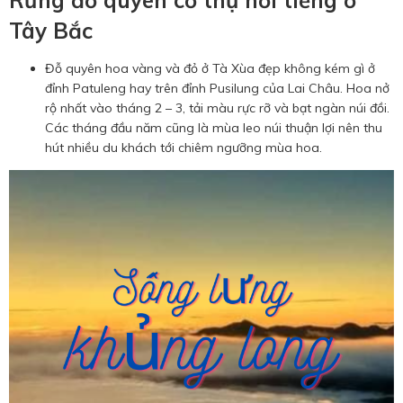
Rừng đỗ quyên cổ thụ nổi tiếng ở
Tây Bắc
Đỗ quyên hoa vàng và đỏ ở Tà Xùa đẹp không kém gì ở
đỉnh Patuleng hay trên đỉnh Pusilung của Lai Châu. Hoa nở
rộ nhất vào tháng 2 – 3, tải màu rực rỡ và bạt ngàn núi đồi.
Các tháng đầu năm cũng là mùa leo núi thuận lợi nên thu
hút nhiều du khách tới chiêm ngưỡng mùa hoa.