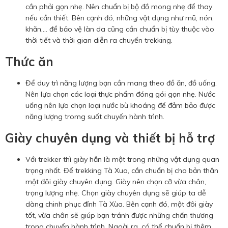
cần phải gọn nhẹ. Nên chuẩn bị bộ đồ mong nhẹ để thay
nếu cần thiết. Bên cạnh đó, những vật dụng như mũ, nón,
khăn,… để bảo vệ làn da cũng cần chuẩn bị tùy thuộc vào
thời tiết và thời gian diễn ra chuyến trekking.
Thức ăn
Để duy trì năng lượng bạn cần mang theo đồ ăn, đồ uống.
Nên lựa chọn các loại thực phẩm đóng gói gọn nhẹ. Nước
uống nên lựa chọn loại nước bù khoáng để đảm bảo được
năng lượng tromg suốt chuyến hành trình.
Giày chuyên dụng và thiết bị hỗ trợ
Với trekker thì giày hẳn là một trong những vật dụng quan
trọng nhất. Để trekking Tà Xua, cần chuẩn bị cho bản thân
một đôi giày chuyên dụng. Giày nên chọn cỡ vừa chân,
trọng lượng nhẹ. Chọn giày chuyên dụng sẽ giúp ta dễ
dàng chinh phục đỉnh Tà Xùa. Bên cạnh đó, một đôi giày
tốt, vừa chân sẽ giúp bạn tránh được những chấn thương
trong chuyển hành trình. Ngoài ra, có thể chuẩn bị thêm