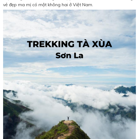
Hotine CSKH
vẻ đẹp ma mị có một không hai ở Việt Nam.
0916 404 578
Hotline tư vấn dịch vụ
0784 849 849