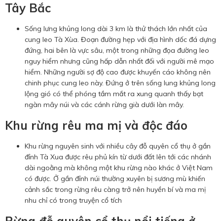
Tây Bắc
Sống lưng khủng long dài 3 km là thử thách lớn nhất của
cung leo Tà Xùa. Đoạn đường hẹp với địa hình dốc đá dựng
đứng, hai bên là vực sâu, một trong những đọa đường leo
nguy hiểm nhưng cũng hấp dẫn nhất đối với người mê mạo
hiểm. Những người sợ độ cao được khuyến cáo không nên
chinh phục cung leo này. Đứng ở trên sống lung khủng long
lộng gió có thể phóng tầm mắt ra xung quanh thấy bạt
ngàn mây núi và các cánh rừng già dưới làn mây.
Khu rừng rêu ma mị và độc đáo
Khu rừng nguyên sinh với nhiều cây đỗ quyên cổ thụ ở gần
đỉnh Tà Xua được rêu phủ kín từ dưới đất lên tới các nhánh
dài ngoằng mà không một khu rừng nào khác ở Việt Nam
có được. Ở gần đỉnh núi thường xuyên bị sương mù khiến
cảnh sắc trong rừng rêu càng trở nên huyền bí và ma mị
nhu chỉ có trong truyện cổ tích