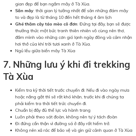
gian đẹp để bạn ngắm mây ở Tà Xùa.
Săn mây
: thời gian lý tưởng nhất để săn những đám mây
to và đẹp là từ tháng 10 đến hết tháng 4 âm lịch
Ghé thăm cây táo mèo cô đơn
: Đứng tại đây, bạn sẽ được
thưởng thức một bức tranh thiên nhiên vô cùng nên thơ,
đắm mình vào những cơn gió lạnh ngày đông và cảm nhận
hơi thở của khí trời tươi xanh ở Tà Xùa.
Ngủ lều giữa biển mây Tà Xùa
7. Những lưu ý khi đi trekking
Tà Xùa
Kiểm tra kỹ thời tiết trước chuyến đi: Nếu đi vào ngày mưa
hoặc nắng gắt thì sẽ rất khó khăn, trước khi đi chúng ta
phải kiểm tra thời tiết trức chuyến đi.
Chuẩn bị đầy đủ thể lực và hành trang
Luôn phải theo sát đoàn, không nên tự ý tách đoàn
Đi đứng cẩn thận vì đường sá ở đây rất hiểm trở.
Không nên xả rác để bảo vệ và gìn giữ cảnh quan ở Tà Xùa