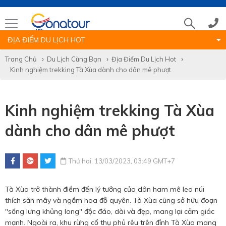
ĐỊA ĐIỂM DU LỊCH HOT
Tổng đài
Trang Chủ
Du Lịch Cùng Bạn
Địa Điểm Du Lịch Hot
Kinh nghiệm trekking Tà Xùa dành cho dân mê phượt
(028)39 14 18 18
Kinh nghiệm trekking Tà Xùa
Hotline tour nước ngoài
dành cho dân mê phượt
0786 711 611
Thứ hai, 13/03/2023, 03:49 GMT+7
Hotline tour trong nước
Tà Xùa trở thành điểm đến lý tưởng của dân ham mê leo núi
0783 336 116
thích săn mây và ngắm hoa đỗ quyên. Tà Xùa cũng sở hữu đoạn
"sống lưng khủng long" độc đáo, dài và đẹp, mang lại cảm giác
mạnh. Ngoài ra, khu rừng cổ thụ phủ rêu trên đỉnh Tà Xùa mang