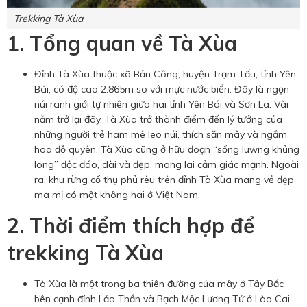
Trekking Tà Xùa
1. Tổng quan về Tà Xùa
Đỉnh Tà Xùa thuộc xã Bản Công, huyện Trạm Tấu, tỉnh Yên
Bái, có độ cao 2.865m so với mực nước biển. Đây là ngọn
núi ranh giới tự nhiên giữa hai tỉnh Yên Bái và Sơn La. Vài
năm trở lại đây, Tà Xùa trở thành điểm đến lý tưởng của
những người trẻ ham mê leo núi, thích săn mây và ngắm
hoa đỗ quyên. Tà Xùa cũng ở hữu đoạn “sống luwng khủng
long” độc đáo, dài và đẹp, mang lai cảm giác mạnh. Ngoài
ra, khu rừng cổ thụ phủ rêu trên đỉnh Tà Xùa mang vẻ đẹp
ma mị có một không hai ở Việt Nam.
2. Thời điểm thích hợp để
trekking Tà Xùa
Tà Xùa là một trong ba thiên đường của mây ở Tây Bắc
bên cạnh đỉnh Lảo Thẩn và Bạch Mộc Lương Tử ở Lào Cai.