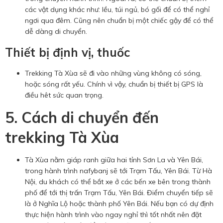
các vật dụng khác như: lều, túi ngủ, bó gối để có thể nghỉ
ngơi qua đêm. Cũng nên chuẩn bị một chiếc gậy để có thể
dễ dàng di chuyển.
Thiết bị định vị, thuốc
Trekking Tà Xùa sẽ đi vào những vùng không có sóng,
hoặc sóng rất yếu. Chính vì vậy, chuẩn bị thiết bị GPS là
điều hêt sức quan trọng.
5. Cách di chuyển đến
trekking Tà Xùa
Tà Xùa nằm giáp ranh giữa hai tỉnh Sơn La và Yên Bái,
trong hành trình nafybanj sẽ tới Trạm Tấu, Yên Bái. Từ Hà
Nội, du khách có thể bắt xe ở các bến xe bên trong thành
phố để tới thị trấn Trạm Tấu, Yên Bái. Điểm chuyển tiếp sẽ
là ở Nghĩa Lộ hoặc thành phố Yên Bái. Nếu bạn có dự định
thực hiện hành trình vào ngay nghỉ thì tốt nhất nên đặt