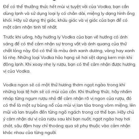
Để có thể thưởng thức hết mùi vị tuyệt vời của Vodka, bạn cần
dùng lạnh và sử dụng loại ly có chân dài, miệng ly dạng hình ống
khói. Hãy sử dụng thị giác, khứu giác và vị giác của bạn để có
một cảm nhận tinh tế nhất.
Trước khi uống, hãy hướng ly Vodka của bạn về hướng có ánh
sáng để có thể cảm nhận sự trong vắt và ánh quang của thứ
chất lỏng này. Đó có thể là màu ánh xanh dương, vàng hay xanh
lá nhẹ. Những loại Vodka hảo hạng sẽ hơi sệt dạng kem mịn khi
đông lạnh. Khi xoay nhẹ ly rượu, bạn có thể cảm nhận được hương
vị của Vodka.
Vodka ngon sẽ có một thứ hương thơm ngọt ngào trong khi
những loại tệ hơn sẽ có mùi của cồn. Khi thưởng thức, hãy nhấm
nháp từng ngụm rượu nhỏ để cảm nhận rõ vị ngon của rượu, đó
có thể là một sự bùng nổ của mùi vị lan tỏa trong vòm miệng, lên
mũi và lan truyền đến từng ngõ ngách trong cơ thể bạn. Hãy chú
ý cảm nhận dư vị của rượu sau khi bạn nuốt, ngọt ngào hay hơi
chát, sâu đậm hay chỉ thoáng qua sẽ phụ thuộc vào cảm nhận
khác nhau của từng người.