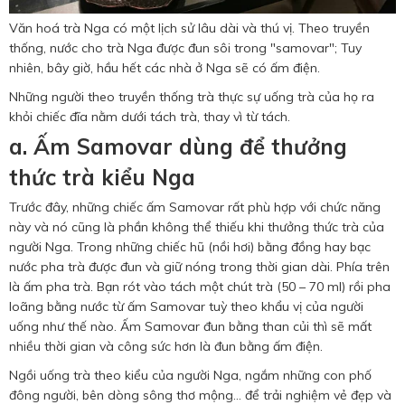
Văn hoá trà Nga có một lịch sử lâu dài và thú vị. Theo truyền
thống, nước cho trà Nga được đun sôi trong "samovar"; Tuy
nhiên, bây giờ, hầu hết các nhà ở Nga sẽ có ấm điện.
Những người theo truyền thống trà thực sự uống trà của họ ra
khỏi chiếc đĩa nằm dưới tách trà, thay vì từ tách.
a. Ấm Samovar dùng để thưởng
thức trà kiểu Nga
Trước đây, những chiếc ấm Samovar rất phù hợp với chức năng
này và nó cũng là phần không thể thiếu khi thưởng thức trà của
người Nga. Trong những chiếc hũ (nồi hơi) bằng đồng hay bạc
nước pha trà được đun và giữ nóng trong thời gian dài. Phía trên
là ấm pha trà. Bạn rót vào tách một chút trà (50 – 70 ml) rồi pha
loãng bằng nước từ ấm Samovar tuỳ theo khẩu vị của người
uống như thế nào. Ấm Samovar đun bằng than củi thì sẽ mất
nhiều thời gian và công sức hơn là đun bằng ấm điện.
Ngồi uống trà theo kiểu của người Nga, ngắm những con phố
đông người, bên dòng sông thơ mộng… để trải nghiệm vẻ đẹp và