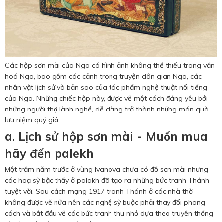
Các hộp sơn mài của Nga có hình ảnh không thể thiếu trong văn
hoá Nga, bao gồm các cảnh trong truyện dân gian Nga, các
nhân vật lịch sử và bản sao của tác phẩm nghệ thuật nổi tiếng
của Nga. Những chiếc hộp này, được vẽ một cách đáng yêu bởi
những người thợ lành nghề, dễ dàng trở thành những món quà
lưu niệm quý giá.
a. Lịch sử hộp sơn mài - Muốn mua
hãy đến palekh
Một trăm năm trước ở vùng Ivanova chưa có đồ sơn mài nhưng
các hoạ sỹ bậc thầy ở palakh đã tạo ra những bức tranh Thánh
tuyệt vời. Sau cách mạng 1917 tranh Thánh ở các nhà thờ
không được vẽ nữa nên các nghệ sỹ buộc phải thay đổi phong
cách và bắt đầu vẽ các bức tranh thu nhỏ dựa theo truyền thống