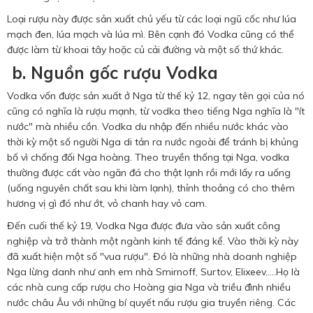
Loại rượu này được sản xuất chủ yếu từ các loại ngũ cốc như lúa
mạch đen, lúa mạch và lúa mì. Bên cạnh đó Vodka cũng có thể
được làm từ khoai tây hoặc củ cải đường và một số thứ khác.
b. Nguồn gốc rượu Vodka
Vodka vốn được sản xuất ở Nga từ thế kỷ 12, ngay tên gọi của nó
cũng có nghĩa là rượu mạnh, từ vodka theo tiếng Nga nghĩa là "ít
nước" mà nhiều cồn. Vodka du nhập đến nhiều nước khác vào
thời kỳ một số người Nga di tản ra nước ngoài để tránh bị khủng
bố vì chống đối Nga hoàng. Theo truyền thống tại Nga, vodka
thường được cất vào ngăn đá cho thật lạnh rồi mới lấy ra uống
(uống nguyên chất sau khi làm lạnh), thỉnh thoảng có cho thêm
hương vị gì đó như ớt, vỏ chanh hay vỏ cam.
Đến cuối thế kỷ 19, Vodka Nga được đưa vào sản xuất công
nghiệp và trở thành một ngành kinh tế đáng kể. Vào thời kỳ này
đã xuất hiện một số "vua rượu". Đó là những nhà doanh nghiệp
Nga lừng danh như anh em nhà Smirnoff, Surtov, Elixeev.....Họ là
các nhà cung cấp rượu cho Hoàng gia Nga và triều đình nhiều
nước châu Âu với những bí quyết nấu rượu gia truyền riêng. Các