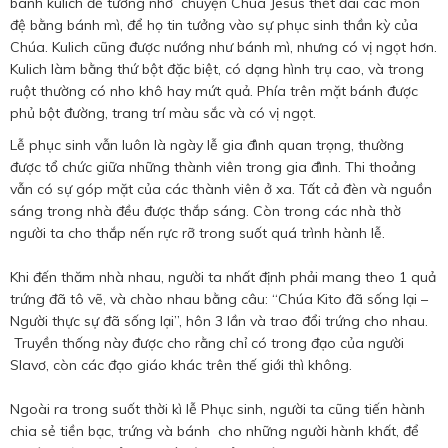
bánh kulich để tưởng nhớ chuyện Chúa Jesus thết đãi các môn
đệ bằng bánh mì, để họ tin tưởng vào sự phục sinh thần kỳ của
Chúa. Kulich cũng được nướng như bánh mì, nhưng có vị ngọt hơn.
Kulich làm bằng thứ bột đặc biệt, có dạng hình trụ cao, và trong
ruột thường có nho khô hay mứt quả. Phía trên mặt bánh được
phủ bột đường, trang trí màu sắc và có vị ngọt.
Lễ phục sinh vẫn luôn là ngày lễ gia đình quan trọng, thường
được tổ chức giữa những thành viên trong gia đình. Thi thoảng
vẫn có sự góp mặt của các thành viên ở xa. Tất cả đèn và nguồn
sáng trong nhà đều được thắp sáng. Còn trong các nhà thờ
người ta cho thắp nến rực rỡ trong suốt quá trình hành lễ.
Khi đến thăm nhà nhau, người ta nhất định phải mang theo 1 quả
trứng đã tô vẽ, và chào nhau bằng câu: “Chúa Kito đã sống lại –
Người thực sự đã sống lại”, hôn 3 lần và trao đổi trứng cho nhau.
Truyền thống này được cho rằng chỉ có trong đạo của người
Slavơ, còn các đạo giáo khác trên thế giới thì không.
Ngoài ra trong suốt thời kì lễ Phục sinh, người ta cũng tiến hành
chia sẻ tiền bạc, trứng và bánh cho những người hành khất, để