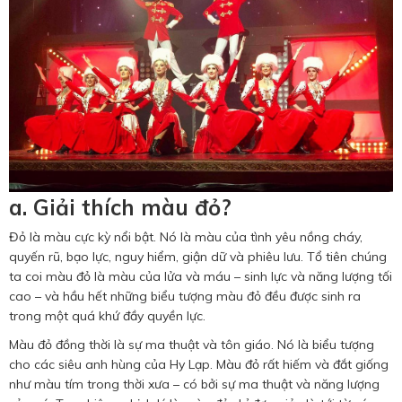
a. Giải thích màu đỏ?
Đỏ là màu cực kỳ nổi bật. Nó là màu của tình yêu nồng cháy,
quyến rũ, bạo lực, nguy hiểm, giận dữ và phiêu lưu. Tổ tiên chúng
ta coi màu đỏ là màu của lửa và máu – sinh lực và năng lượng tối
cao – và hầu hết những biểu tượng màu đỏ đều được sinh ra
trong một quá khứ đầy quyền lực.
Màu đỏ đồng thời là sự ma thuật và tôn giáo. Nó là biểu tượng
cho các siêu anh hùng của Hy Lạp. Màu đỏ rất hiếm và đắt giống
như màu tím trong thời xưa – có bởi sự ma thuật và năng lượng