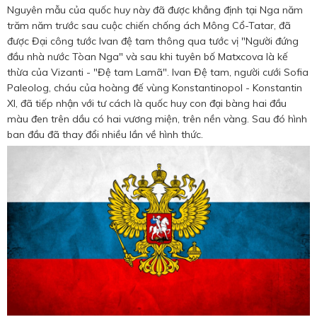
Nguyên mẫu của quốc huy này đã được khẳng định tại Nga năm
trăm năm trước sau cuộc chiến chống ách Mông Cổ-Tatar, đã
được Đại công tước Ivan đệ tam thông qua tước vị "Người đứng
đầu nhà nước Tòan Nga" và sau khi tuyên bố Matxcova là kế
thừa của Vizanti - "Đệ tam Lamã". Ivan Đệ tam, người cưới Sofia
Paleolog, cháu của hoàng đế vùng Konstantinopol - Konstantin
XI, đã tiếp nhận với tư cách là quốc huy con đại bàng hai đầu
màu đen trên dầu có hai vương miện, trên nền vàng. Sau đó hình
ban đầu đã thay đổi nhiều lần về hình thức.