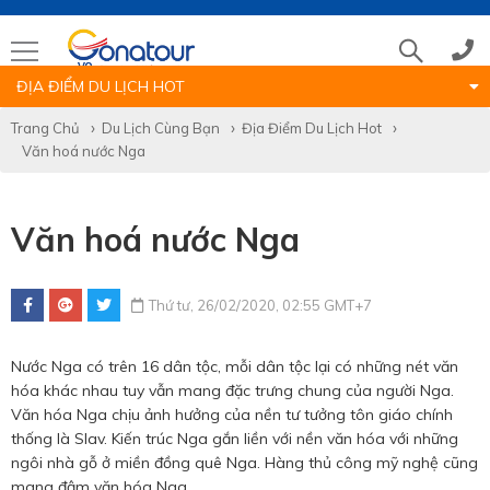
ĐỊA ĐIỂM DU LỊCH HOT
Tổng đài
Trang Chủ
Du Lịch Cùng Bạn
Địa Điểm Du Lịch Hot
Văn hoá nước Nga
(028)39 14 18 18
Văn hoá nước Nga
Hotline tour nước ngoài
0786 711 611
Thứ tư, 26/02/2020, 02:55 GMT+7
Nước Nga có trên 16 dân tộc, mỗi dân tộc lại có những nét văn
Hotline tour trong nước
hóa khác nhau tuy vẫn mang đặc trưng chung của người Nga.
Văn hóa Nga chịu ảnh hưởng của nền tư tưởng tôn giáo chính
0783 336 116
thống là Slav. Kiến trúc Nga gắn liền với nền văn hóa với những
ngôi nhà gỗ ở miền đồng quê Nga. Hàng thủ công mỹ nghệ cũng
mang đậm văn hóa Nga.