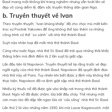
Basil mang một không khí trang nghiêm nhưng vẫn toát lên vẻ
đẹp vô cùng diễm lệ, đậm sắc truyền thống dân gian Nga.
b. Truyền thuyết về Ivan
Theo truyền thuyết, “Ivan khủng khiếp” đã cho chọc mù mắt kiến
trúc sư Postnik Yakovlev để ông không thể tạo thêm ra những
công trình có thể “so sánh” với nhà thờ thánh Basil.
Suýt nữa nhân loại đã mất nhà thờ thánh Basil
Cũng như nước Nga, nhà thờ St. Basil đã trải qua những thời khắc
thăng trầm mà đỉnh điểm là 2 lần suýt bị giật sập.
Lần đầu tiên là Napoleon. Truyền thuyết kể lại rằng trước vẻ đẹp
ngất ngây của nhà thờ thánh Basil, Napoleon đã quyết định đưa
nhà thờ này về Paris. Tuy nhiên khi biết được ý định này không thể
thực hiện, Napoleon đã ra lệnh giật sập nhà thờ thánh Basil.
Nhiều ký thuốc nổ đã được gài vào khắp nơi trong nhà thờ thánh
Basil. Ngòi nổ đã được châm, lửa bắt đầu cháy. Thế nhưng một
cơn mưa rào đã dập tắt ngọn lửa và “cứu sống” nhà thờ St. Basil.
Lần thứ 2 là vào những năm 1930, khi mà Lazar Kaganovich, một