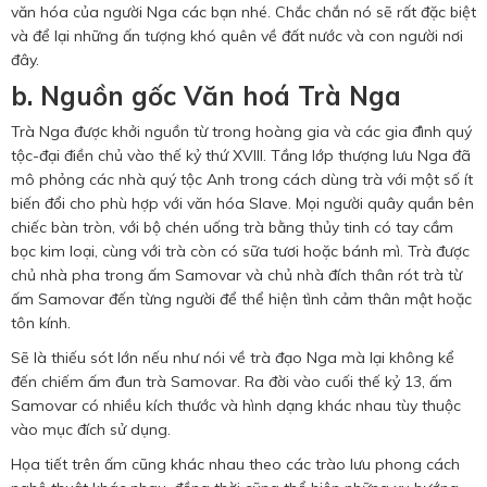
văn hóa của người Nga các bạn nhé. Chắc chắn nó sẽ rất đặc biệt
và để lại những ấn tượng khó quên về đất nước và con người nơi
đây.
b. Nguồn gốc Văn hoá Trà Nga
Trà Nga được khởi nguồn từ trong hoàng gia và các gia đình quý
tộc-đại điền chủ vào thế kỷ thứ XVIII. Tầng lớp thượng lưu Nga đã
mô phỏng các nhà quý tộc Anh trong cách dùng trà với một số ít
biến đổi cho phù hợp với văn hóa Slave. Mọi người quây quần bên
chiếc bàn tròn, với bộ chén uống trà bằng thủy tinh có tay cầm
bọc kim loại, cùng với trà còn có sữa tươi hoặc bánh mì. Trà được
chủ nhà pha trong ấm Samovar và chủ nhà đích thân rót trà từ
ấm Samovar đến từng người để thể hiện tình cảm thân mật hoặc
tôn kính.
Sẽ là thiếu sót lớn nếu như nói về trà đạo Nga mà lại không kể
đến chiếm ấm đun trà Samovar. Ra đời vào cuối thế kỷ 13, ấm
Samovar có nhiều kích thước và hình dạng khác nhau tùy thuộc
vào mục đích sử dụng.
Họa tiết trên ấm cũng khác nhau theo các trào lưu phong cách