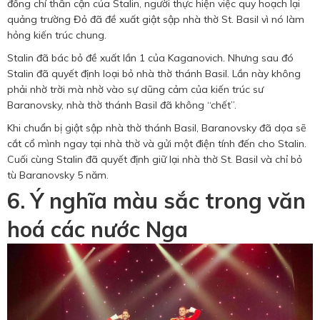
đồng chí thân cận của Stalin, người thực hiện việc quy hoạch lại
quảng trường Đỏ đã đề xuất giật sập nhà thờ St. Basil vì nó làm
hỏng kiến trúc chung.
Stalin đã bác bỏ đề xuất lần 1 của Kaganovich. Nhưng sau đó
Stalin đã quyết định loại bỏ nhà thờ thánh Basil. Lần này không
phải nhờ trời mà nhờ vào sự dũng cảm của kiến trúc sư
Baranovsky, nhà thờ thánh Basil đã không “chết”.
Khi chuẩn bị giật sập nhà thờ thánh Basil, Baranovsky đã dọa sẽ
cắt cổ mình ngay tại nhà thờ và gửi một điện tính đến cho Stalin.
Cuối cùng Stalin đã quyết định giữ lại nhà thờ St. Basil và chỉ bỏ
tù Baranovsky 5 năm.
6. Ý nghĩa màu sắc trong văn
hoá các nước Nga