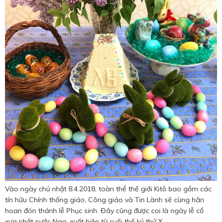
Vào ngày chủ nhật 8.4.2018, toàn thể thế giới Kitô bao gồm các
tín hữu Chính thống giáo, Công giáo và Tin Lành sẽ cùng hân
hoan đón thánh lễ Phục sinh. Đây cũng được coi là ngày lễ cổ
xưa nhất nước Nga, xuất hiện từ cuối thế kỷ thứ X.