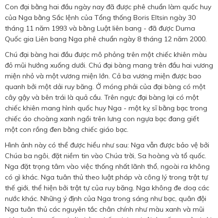
Con đại bằng hai đầu ngày nay đã được phê chuẩn làm quốc huy
của Nga bằng Sắc lệnh của Tổng thống Boris Eltsin ngày 30
tháng 11 năm 1993 và bằng Luật liên bang - đã được Duma
Quốc gia Liên bang Nga phê chuẩn ngày 8 tháng 12 năm 2000.
Chú đại bàng hai đầu được mô phỏng trên một chiếc khiên màu
đỏ mũi hướng xuống dưới. Chú đại bàng mang trên đầu hai vương
miện nhỏ và một vương miện lớn. Cả ba vương miện được bao
quanh bởi một dải ruy băng. Ở móng phải của đại bàng có một
cây gậy và bên trái là quả cầu. Trên ngực đại bàng lại có một
chiếc khiên mang hình quốc huy Nga - một kỵ sĩ bằng bạc trong
chiếc áo choàng xanh ngồi trên lưng con ngựa bạc đang giết
một con rồng đen bằng chiếc giáo bạc.
Hình ảnh này có thể được hiểu như sau: Nga vẫn được bảo vệ bởi
Chúa ba ngôi, đặt niềm tin vào Chúa trời, Sa hoàng và tổ quốc.
Nga đặt trọng tâm vào việc thống nhất lãnh thổ, ngoài ra không
có gì khác. Nga tuân thủ theo luật pháp và công lý trong trật tự
thế giới, thể hiện bởi trật tự của ruy băng. Nga không đe doạ các
nước khác. Những ý định của Nga trong sáng như bạc, quân đội
Nga tuân thủ các nguyên tắc chân chính như màu xanh và mũi