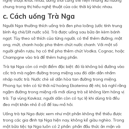
nghệ thuật khác nhau, đồng thời cũng thể hiện những xu hướng
chung trong thị hiếu nghệ thuật của các thời kỳ khác nhau.
c. Cách uống Trà Nga
Người Nga thường thích uống trà đen pha loãng (ước tính trung
bình 4g chè/1lít nước sôi). Trà được uống sau bữa ăn kèm bánh
ngọt. Tùy theo sở thích của từng người, có thể thêm đường, mật
ong, mứt, chanh hoặc pha thêm chút nước chanh. Với một số
người ghiền rượu, họ có thể pha thêm chút Vodka, Cognac, hoặc
Champgne vào trà để thêm hưng phấn.
Trà tại Nga còn có một điểm đặc biệt: đó là không bỏ đường vào
cốc trà mà ngậm đường trong miệng sau đó dần dần nhấm
nháp nước trà. Nước chè sẽ dần hòa tan đường trong miệng.
Phong tục trên có từ thời nữ hoàng Ekaterina đệ nhị, bà nghĩ rằng
ngậm đường trong miệng rồi mới dùng trà sẽ không làm hỏng vị
trà. Tại vùng Kavkaz, người dân còn có tục lệ khi dùng trà đều
đeo một khăn nhỏ ở cổ để lau mồ hôi.
Uống trà tại Nga được xem như một phần không thể thiếu được
trong các gia đình tại Nga hiện nay, không kể giàu nghèo. Trong
một bữa tiệc tại Nga luôn có 2 phần: phần đầu thức ăn mặn và