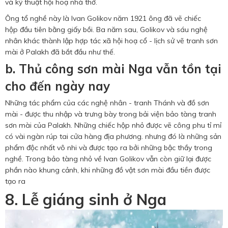
và kỹ thuật hội hoạ nhà thờ.
Ông tổ nghề này là Ivan Golikov năm 1921 ông đã vẽ chiếc
hộp đầu tiên bằng giấy bồi. Ba năm sau, Golikov và sáu nghệ
nhân khác thành lập hợp tác xã hội hoạ cổ - lịch sử vẽ tranh sơn
mài ở Palakh đã bắt đầu như thế.
b. Thủ công sơn mài Nga vẫn tồn tại
cho đến ngày nay
Những tác phẩm của các nghệ nhân - tranh Thánh và đồ sơn
mài - được thu nhập và trưng bày trong bải viện bảo tàng tranh
sơn mài của Palakh. Những chiếc hộp nhỏ được vẽ công phu tỉ mỉ
có vài ngàn rúp tai cửa hàng địa phương. nhưng đó là những sản
phẩm độc nhất vô nhi và được tạo ra bởi những bậc thầy trong
nghề. Trong bảo tàng nhỏ về Ivan Golikov vẫn còn giữ lại được
phần nào khung cảnh, khi những đồ vật sơn mài đầu tiền được
tạo ra
8. Lễ giáng sinh ở Nga