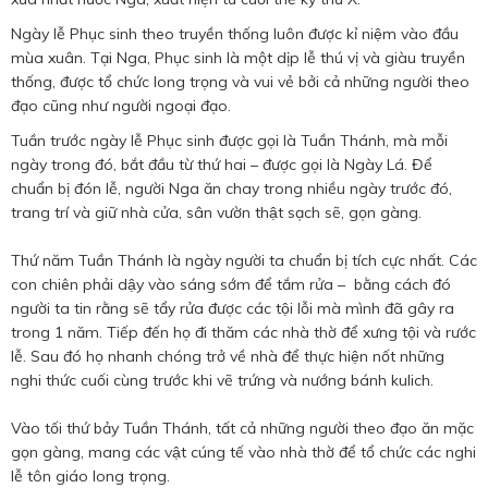
Ngày lễ Phục sinh theo truyền thống luôn được kỉ niệm vào đầu
mùa xuân. Tại Nga, Phục sinh là một dịp lễ thú vị và giàu truyền
thống, được tổ chức long trọng và vui vẻ bởi cả những người theo
đạo cũng như người ngoại đạo.
Tuần trước ngày lễ Phục sinh được gọi là Tuần Thánh, mà mỗi
ngày trong đó, bắt đầu từ thứ hai – được gọi là Ngày Lá. Để
chuẩn bị đón lễ, người Nga ăn chay trong nhiều ngày trước đó,
trang trí và giữ nhà cửa, sân vườn thật sạch sẽ, gọn gàng.
Thứ năm Tuần Thánh là ngày người ta chuẩn bị tích cực nhất. Các
con chiên phải dậy vào sáng sớm để tắm rửa – bằng cách đó
người ta tin rằng sẽ tẩy rửa được các tội lỗi mà mình đã gây ra
trong 1 năm. Tiếp đến họ đi thăm các nhà thờ để xưng tội và rước
lễ. Sau đó họ nhanh chóng trở về nhà để thực hiện nốt những
nghi thức cuối cùng trước khi vẽ trứng và nướng bánh kulich.
Vào tối thứ bảy Tuần Thánh, tất cả những người theo đạo ăn mặc
gọn gàng, mang các vật cúng tế vào nhà thờ để tổ chức các nghi
lễ tôn giáo long trọng.