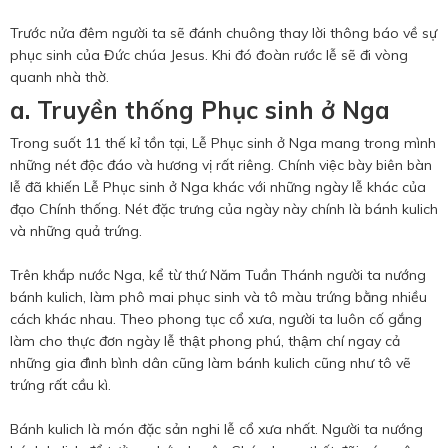
Trước nửa đêm người ta sẽ đánh chuông thay lời thông báo về sự
phục sinh của Đức chúa Jesus. Khi đó đoàn rước lễ sẽ đi vòng
quanh nhà thờ.
a. Truyền thống Phục sinh ở Nga
Trong suốt 11 thế kỉ tồn tại, Lễ Phục sinh ở Nga mang trong mình
những nét độc đáo và hương vị rất riêng. Chính việc bày biên bàn
lễ đã khiến Lễ Phục sinh ở Nga khác với những ngày lễ khác của
đạo Chính thống. Nét đặc trưng của ngày này chính là bánh kulich
và những quả trứng.
Trên khắp nước Nga, kể từ thứ Năm Tuần Thánh người ta nướng
bánh kulich, làm phô mai phục sinh và tô màu trứng bằng nhiều
cách khác nhau. Theo phong tục cổ xưa, người ta luôn cố gắng
làm cho thực đơn ngày lễ thật phong phú, thậm chí ngay cả
những gia đình bình dân cũng làm bánh kulich cũng như tô vẽ
trứng rất cầu kì.
Bánh kulich là món đặc sản nghi lễ cổ xưa nhất. Người ta nướng