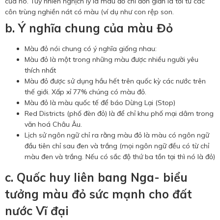
của nó. Tuy nhiên nghịch lý là màu đỏ chỉ đơn giản là tới từ các
côn trùng nghiền nát có màu (ví dụ như con rệp son.
b. Ý nghĩa chung của màu Đỏ
Màu đỏ nói chung có ý nghĩa giống nhau:
Màu đỏ là một trong những màu được nhiều người yêu
thích nhất
Màu đỏ được sử dụng hầu hết trên quốc kỳ các nước trên
thế giới. Xấp xỉ 77% chúng có màu đỏ.
Màu đỏ là màu quốc tế để báo Dừng Lại (Stop)
Red Districts (phố đèn đỏ) là để chỉ khu phố mại dâm trong
văn hoá Châu Âu.
Lịch sử ngôn ngữ chỉ ra rằng màu đỏ là màu có ngôn ngữ
đầu tiên chỉ sau đen và trắng (mọi ngôn ngữ đều có từ chỉ
màu đen và trắng. Nếu có sắc độ thứ ba tồn tại thì nó là đỏ)
c. Quốc huy liên bang Nga- biểu
tưởng màu đỏ sức mạnh cho đất
nước Vĩ đại