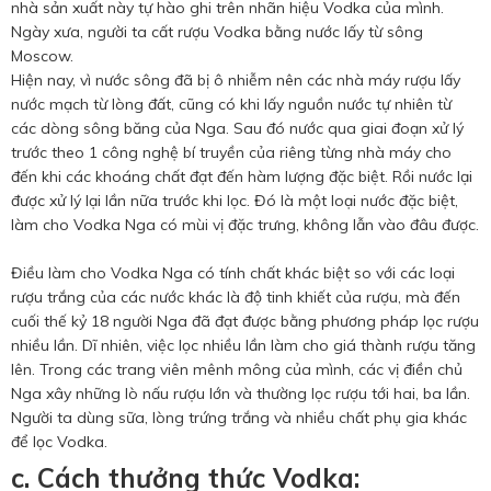
nhà sản xuất này tự hào ghi trên nhãn hiệu Vodka của mình.
Ngày xưa, người ta cất rượu Vodka bằng nước lấy từ sông
Moscow.
Hiện nay, vì nước sông đã bị ô nhiễm nên các nhà máy rượu lấy
nước mạch từ lòng đất, cũng có khi lấy nguồn nước tự nhiên từ
các dòng sông băng của Nga. Sau đó nước qua giai đoạn xử lý
trước theo 1 công nghệ bí truyền của riêng từng nhà máy cho
đến khi các khoáng chất đạt đến hàm lượng đặc biệt. Rồi nước lại
được xử lý lại lần nữa trước khi lọc. Đó là một loại nước đặc biệt,
làm cho Vodka Nga có mùi vị đặc trưng, không lẫn vào đâu được.
Điều làm cho Vodka Nga có tính chất khác biệt so với các loại
rượu trắng của các nước khác là độ tinh khiết của rượu, mà đến
cuối thế kỷ 18 người Nga đã đạt được bằng phương pháp lọc rượu
nhiều lần. Dĩ nhiên, việc lọc nhiều lần làm cho giá thành rượu tăng
lên. Trong các trang viên mênh mông của mình, các vị điền chủ
Nga xây những lò nấu rượu lớn và thường lọc rượu tới hai, ba lần.
Người ta dùng sữa, lòng trứng trắng và nhiều chất phụ gia khác
để lọc Vodka.
c. Cách thưởng thức Vodka: