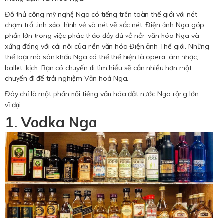
Hotine CSKH
Đồ thủ công mỹ nghệ Nga có tiếng trên toàn thế giới với nét
chạm trổ tinh xảo, hình vẻ và nét vẽ sắc nét. Điện ảnh Nga góp
0916 404 578
phần lớn trong việc phác thảo đầy đủ về nền văn hóa Nga và
xứng đáng với cái nôi của nền văn hóa Điện ảnh Thế giới. Những
thể loại mà sân khấu Nga có thể thể hiện là opera, âm nhạc,
Hotline tư vấn dịch vụ
ballet, kịch. Bạn có chuyến đi tìm hiểu sẽ cần nhiều hơn một
chuyến đi để trải nghiệm Văn hoá Nga.
0784 849 849
Đây chỉ là một phần nổi tiếng văn hóa đất nước Nga rộng lớn
vĩ đại.
1. Vodka Nga