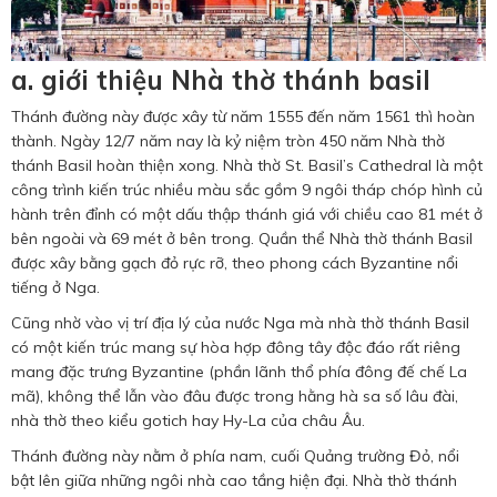
a. giới thiệu Nhà thờ thánh basil
Thánh đường này được xây từ năm 1555 đến năm 1561 thì hoàn
thành. Ngày 12/7 năm nay là kỷ niệm tròn 450 năm Nhà thờ
thánh Basil hoàn thiện xong. Nhà thờ St. Basil’s Cathedral là một
công trình kiến trúc nhiều màu sắc gồm 9 ngôi tháp chóp hình củ
hành trên đỉnh có một dấu thập thánh giá với chiều cao 81 mét ở
bên ngoài và 69 mét ở bên trong. Quần thể Nhà thờ thánh Basil
được xây bằng gạch đỏ rực rỡ, theo phong cách Byzantine nổi
tiếng ở Nga.
Cũng nhờ vào vị trí địa lý của nước Nga mà nhà thờ thánh Basil
có một kiến trúc mang sự hòa hợp đông tây độc đáo rất riêng
mang đặc trưng Byzantine (phần lãnh thổ phía đông đế chế La
mã), không thể lẫn vào đâu được trong hằng hà sa số lâu đài,
nhà thờ theo kiểu gotich hay Hy-La của châu Âu.
Thánh đường này nằm ở phía nam, cuối Quảng trường Đỏ, nổi
bật lên giữa những ngôi nhà cao tầng hiện đại. Nhà thờ thánh