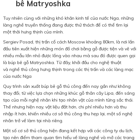
bê Matryoshka
Tuy nhiên cùng với những khó khăn kinh tế của nước Nga, những
làng nghề truyền thống đang được thử thách để có thể tìm lại
một thời hưng thịnh của mình.
Sergiev Posad, thị trấn cổ cách Moscow khoảng 80km, là nơi lần
đầu tiên xuất hiện những món đồ chơi bằng gỗ được tiện và vẽ với
nhiều mẫu lớn nhỏ được lồng vào nhau mà sau đó được quen gọi
là búp bê gỗ Matryoshka. Từ đây, khởi đầu cho nghệ thuật
và nghề thủ công hưng thịnh trong các thị trấn và các làng mạc
của nước Nga
Quy trình sản xuất búp bê gỗ thủ công đến nay gần như không
thay đổi, từ việc lựa chọn những khúc gỗ thân cây Lipa, đến sáng
tạo của mỗi nghệ nhân khi tạo nhân vật của mình từng sắc thái.
Thế nhưng hiện nay, vật liệu đắt hơn, chi phí nhiều hơn và thu
nhập ít hơn, khiến nhiều cơ sở thủ công thu hẹp lại, một số nghệ
nhân trở về làm tại nhà riêng.
Một số cơ sở thủ công hiện đang kết hợp với các công ty du lịch,
tạo nên điểm tham quan tìm hiểu về làng nghề và mở các trang