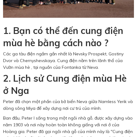
1. Bạn có thể đến cung điện
mùa hè bằng cách nào ?
Các ga tàu điện ngầm gần nhất là Nevsky Prospekt, Gostiny
Dvor và Chernyshevskaya. Cung điện nằm trên lãnh thổ của
Vườn mùa hè , tại nguồn của Fontanka từ Neva.
2. Lịch sử Cung điện mùa Hè
ở Nga
Peter đã chọn một phần của bờ biển Neva giữa Namless Yerik và
dòng sông Miya để xây dựng nơi cư trú của mình.
Ban đầu, Peter I sống trong một ngôi nhà gỗ, được xây dựng vào
năm 1903 và nơi này hoàn toàn không giống với nơi ở của
Hoàng gia. Peter đã gọi ngôi nhà gỗ của mình này là "Cung điện