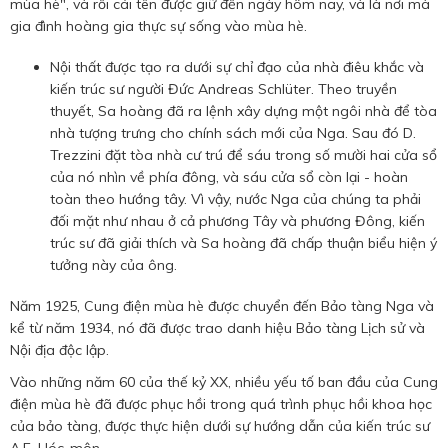
mùa hè", và rồi cái tên được giữ đến ngày hôm nay, và là nơi mà
gia đình hoàng gia thực sự sống vào mùa hè.
Nội thất được tạo ra dưới sự chỉ đạo của nhà điêu khắc và
kiến ​​trúc sư người Đức Andreas Schlüter. Theo truyền
thuyết, Sa hoàng đã ra lệnh xây dựng một ngôi nhà để tòa
nhà tượng trưng cho chính sách mới của Nga. Sau đó D.
Trezzini đặt tòa nhà cư trú để sáu trong số mười hai cửa sổ
của nó nhìn về phía đông, và sáu cửa sổ còn lại - hoàn
toàn theo hướng tây. Vì vậy, nước Nga của chúng ta phải
đối mặt như nhau ở cả phương Tây và phương Đông, kiến ​​
trúc sư đã giải thích và Sa hoàng đã chấp thuận biểu hiện ý
tưởng này của ông.
Năm 1925, Cung điện mùa hè được chuyển đến Bảo tàng Nga và
kể từ năm 1934, nó đã được trao danh hiệu Bảo tàng Lịch sử và
Nội địa độc lập.
Vào những năm 60 của thế kỷ XX, nhiều yếu tố ban đầu của Cung
điện mùa hè đã được phục hồi trong quá trình phục hồi khoa học
của bảo tàng, được thực hiện dưới sự hướng dẫn của kiến ​​trúc sư