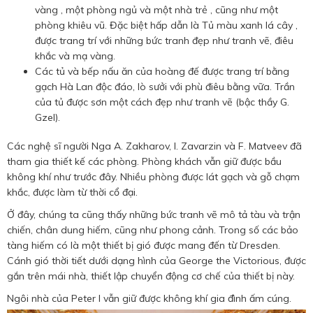
vàng , một phòng ngủ và một nhà trẻ , cũng như một
phòng khiêu vũ. Đặc biệt hấp dẫn là Tủ màu xanh lá cây ,
được trang trí với những bức tranh đẹp như tranh vẽ, điêu
khắc và mạ vàng.
Các tủ và bếp nấu ăn của hoàng đế được trang trí bằng
gạch Hà Lan độc đáo, lò sưởi với phù điêu bằng vữa. Trần
của tủ được sơn một cách đẹp như tranh vẽ (bậc thầy G.
Gzel).
Các nghệ sĩ người Nga A. Zakharov, I. Zavarzin và F. Matveev đã
tham gia thiết kế các phòng. Phòng khách vẫn giữ được bầu
không khí như trước đây. Nhiều phòng được lát gạch và gỗ chạm
khắc, được làm từ thời cổ đại.
Ở đây, chúng ta cũng thấy những bức tranh vẽ mô tả tàu và trận
chiến, chân dung hiếm, cũng như phong cảnh. Trong số các bảo
tàng hiếm có là một thiết bị gió được mang đến từ Dresden.
Cánh gió thời tiết dưới dạng hình của George the Victorious, được
gắn trên mái nhà, thiết lập chuyển động cơ chế của thiết bị này.
Ngôi nhà của Peter I vẫn giữ được không khí gia đình ấm cúng.