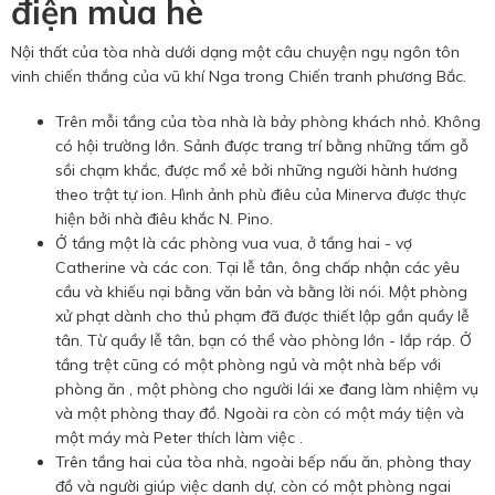
điện mùa hè
Nội thất của tòa nhà dưới dạng một câu chuyện ngụ ngôn tôn
vinh chiến thắng của vũ khí Nga trong Chiến tranh phương Bắc.
Trên mỗi tầng của tòa nhà là bảy phòng khách nhỏ. Không
có hội trường lớn. Sảnh được trang trí bằng những tấm gỗ
sồi chạm khắc, được mổ xẻ bởi những người hành hương
theo trật tự ion. Hình ảnh phù điêu của Minerva được thực
hiện bởi nhà điêu khắc N. Pino.
Ở tầng một là các phòng vua vua, ở tầng hai - vợ
Catherine và các con. Tại lễ tân, ông chấp nhận các yêu
cầu và khiếu nại bằng văn bản và bằng lời nói. Một phòng
xử phạt dành cho thủ phạm đã được thiết lập gần quầy lễ
tân. Từ quầy lễ tân, bạn có thể vào phòng lớn - lắp ráp. Ở
tầng trệt cũng có một phòng ngủ và một nhà bếp với
phòng ăn , một phòng cho người lái xe đang làm nhiệm vụ
và một phòng thay đồ. Ngoài ra còn có một máy tiện và
một máy mà Peter thích làm việc .
Trên tầng hai của tòa nhà, ngoài bếp nấu ăn, phòng thay
đồ và người giúp việc danh dự, còn có một phòng ngai