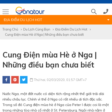
ĐỊA ĐIỂM DU LỊCH HOT
Tổng đài
Trang Chủ
Du Lịch Cùng Bạn
Địa Điểm Du Lịch Hot
Cung Điện mùa Hè ở Nga | Những điều bạn chưa biết
(028)39 14 18 18
Cung Điện mùa Hè ở Nga |
Hotline tour nước ngoài
Những điều bạn chưa biết
0786 711 611
Thứ hai, 02/03/2020, 01:57 GMT+7
Hotline tour trong nước
Nước Nga, một đất nước có diện tích rộng nhất thể giới trải dài
0783 336 116
nhiều châu lục. Chính vì thế ở Nga có rất nhiều di tích đặc sắc.
Trong số đó Cung điện mùa hè ở Nga của Peter I được coi là một
trong những tòa nhà cổ nhất ở St. Petersburg. Ngôi nhà nằm ở