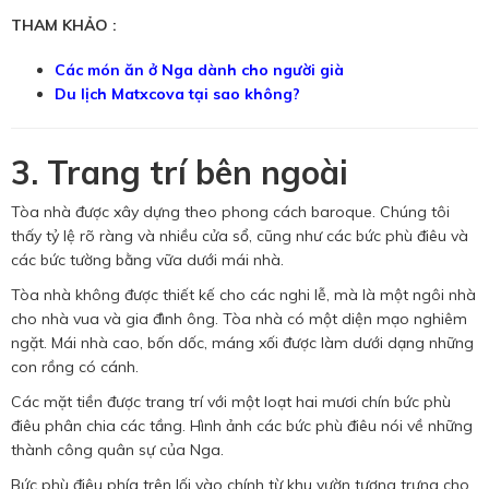
THAM KHẢO :
Các món ăn ở Nga dành cho người già
Du lịch Matxcova
tại sao không?
3. Trang trí bên ngoài
Tòa nhà được xây dựng theo phong cách baroque. Chúng tôi
thấy tỷ lệ rõ ràng và nhiều cửa sổ, cũng như các bức phù điêu và
các bức tường bằng vữa dưới mái nhà.
Tòa nhà không được thiết kế cho các nghi lễ, mà là một ngôi nhà
cho nhà vua và gia đình ông. Tòa nhà có một diện mạo nghiêm
ngặt. Mái nhà cao, bốn dốc, máng xối được làm dưới dạng những
con rồng có cánh.
Các mặt tiền được trang trí với một loạt hai mươi chín bức phù
điêu phân chia các tầng. Hình ảnh các bức phù điêu nói về những
thành công quân sự của Nga.
Bức phù điêu phía trên lối vào chính từ khu vườn tượng trưng cho