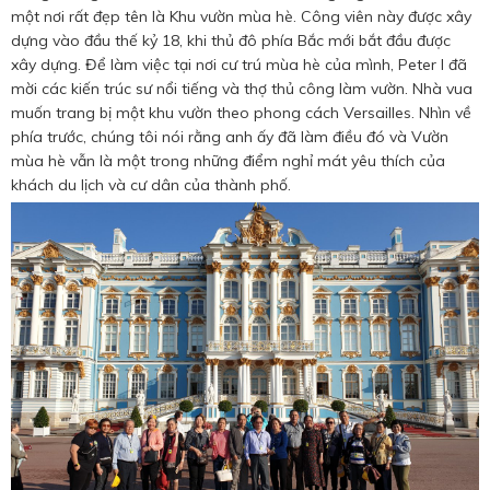
Hotine CSKH
một nơi rất đẹp tên là Khu vườn mùa hè. Công viên này được xây
dựng vào đầu thế kỷ 18, khi thủ đô phía Bắc mới bắt đầu được
0916 404 578
xây dựng. Để làm việc tại nơi cư trú mùa hè của mình, Peter I đã
mời các kiến ​​trúc sư nổi tiếng và thợ thủ công làm vườn. Nhà vua
muốn trang bị một khu vườn theo phong cách Versailles. Nhìn về
Hotline tư vấn dịch vụ
phía trước, chúng tôi nói rằng anh ấy đã làm điều đó và Vườn
mùa hè vẫn là một trong những điểm nghỉ mát yêu thích của
0784 849 849
khách du lịch và cư dân của thành phố.