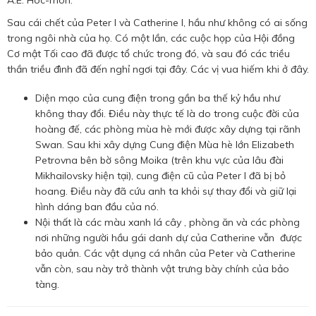
A.E. Hóc-môn.
Sau cái chết của Peter I và Catherine I, hầu như không có ai sống
trong ngôi nhà của họ. Có một lần, các cuộc họp của Hội đồng
Cơ mật Tối cao đã được tổ chức trong đó, và sau đó các triều
thần triều đình đã đến nghỉ ngơi tại đây. Các vị vua hiếm khi ở đây.
Diện mạo của cung điện trong gần ba thế kỷ hầu như
không thay đổi. Điều này thực tế là do trong cuộc đời của
hoàng đế, các phòng mùa hè mới được xây dựng tại rãnh
Swan. Sau khi xây dựng Cung điện Mùa hè lớn Elizabeth
Petrovna bên bờ sông Moika (trên khu vực của lâu đài
Mikhailovsky hiện tại), cung điện cũ của Peter I đã bị bỏ
hoang. Điều này đã cứu anh ta khỏi sự thay đổi và giữ lại
hình dáng ban đầu của nó.
Nội thất là các màu xanh lá cây , phòng ăn và các phòng
nơi những người hầu gái danh dự của Catherine vẫn được
bảo quản. Các vật dụng cá nhân của Peter và Catherine
vẫn còn, sau này trở thành vật trưng bày chính của bảo
tàng.