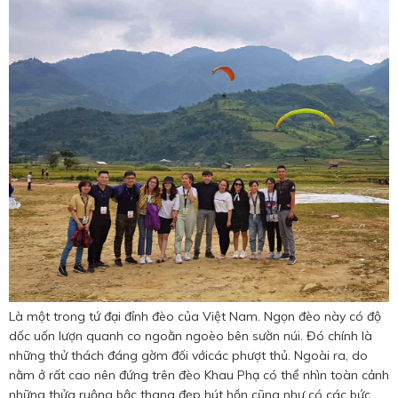
Là một trong tứ đại đỉnh đèo của Việt Nam. Ngọn đèo này có độ
dốc uốn lượn quanh co ngoằn ngoèo bên sườn núi. Đó chính là
những thử thách đáng gờm đối vớicác phượt thủ. Ngoài ra, do
nằm ở rất cao nên đứng trên đèo Khau Phạ có thể nhìn toàn cảnh
những thửa ruộng bậc thang đẹp hút hồn cũng như có các bức