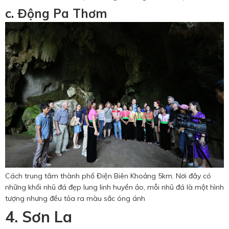
c. Động Pa Thơm
Cách trung tâm thành phố Điện Biên Khoảng 5km. Nơi đây có
những khối nhũ đá đẹp lung linh huyền ảo, mỗi nhũ đá là một hình
tượng nhưng đều tỏa ra màu sắc óng ánh
4. Sơn La