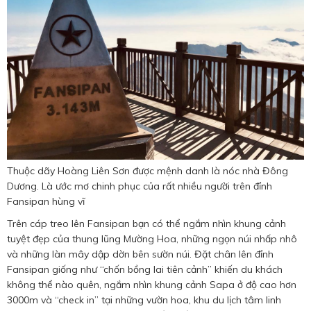
Thuộc dãy Hoàng Liên Sơn được mệnh danh là nóc nhà Đông
Dương. Là ước mơ chinh phục của rất nhiều người trên đỉnh
Fansipan hùng vĩ
Trên cáp treo lên Fansipan bạn có thể ngắm nhìn khung cảnh
tuyệt đẹp của thung lũng Mường Hoa, những ngọn núi nhấp nhô
và những làn mây dập dờn bên sườn núi. Đặt chân lên đỉnh
Fansipan giống như “chốn bồng lai tiên cảnh” khiến du khách
không thể nào quên, ngắm nhìn khung cảnh Sapa ở độ cao hơn
3000m và “check in” tại những vườn hoa, khu du lịch tâm linh