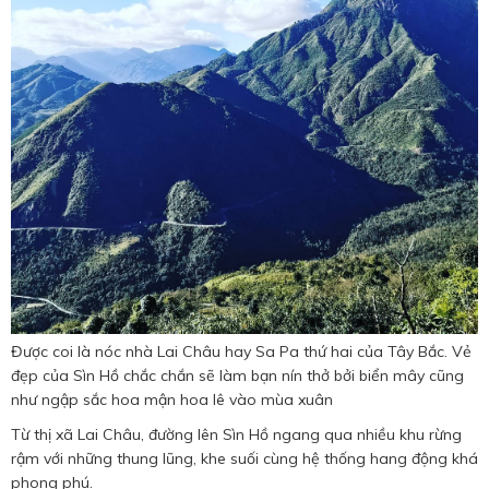
Được coi là nóc nhà Lai Châu hay Sa Pa thứ hai của Tây Bắc. Vẻ
đẹp của Sìn Hồ chắc chắn sẽ làm bạn nín thở bởi biển mây cũng
như ngập sắc hoa mận hoa lê vào mùa xuân
Từ thị xã Lai Châu, đường lên Sìn Hồ ngang qua nhiều khu rừng
rậm với những thung lũng, khe suối cùng hệ thống hang động khá
phong phú.