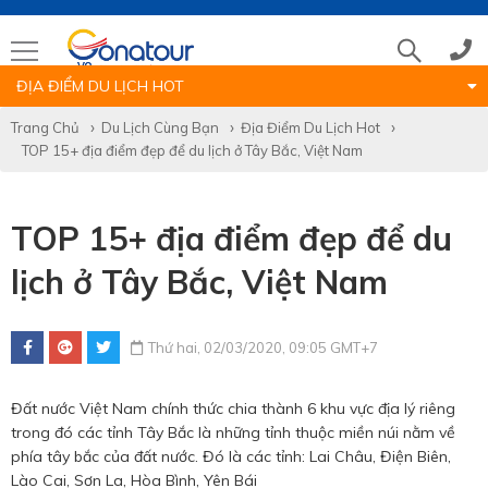
ĐỊA ĐIỂM DU LỊCH HOT
Tổng đài
Trang Chủ
Du Lịch Cùng Bạn
Địa Điểm Du Lịch Hot
TOP 15+ địa điểm đẹp để du lịch ở Tây Bắc, Việt Nam
(028)39 14 18 18
TOP 15+ địa điểm đẹp để du
Hotline tour nước ngoài
lịch ở Tây Bắc, Việt Nam
0786 711 611
Thứ hai, 02/03/2020, 09:05 GMT+7
Hotline tour trong nước
Đất nước Việt Nam chính thức chia thành 6 khu vực địa lý riêng
0783 336 116
trong đó các tỉnh Tây Bắc là những tỉnh thuộc miền núi nằm về
phía tây bắc của đất nước. Đó là các tỉnh: Lai Châu, Điện Biên,
Lào Cai, Sơn La, Hòa Bình, Yên Bái