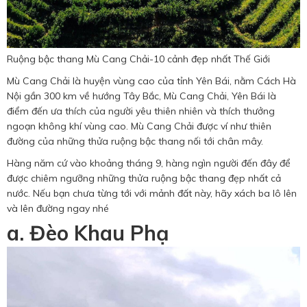
Ruộng bậc thang Mù Cang Chải-10 cảnh đẹp nhất Thế Giới
Mù Cang Chải là huyện vùng cao của tỉnh Yên Bái, nằm Cách Hà
Nội gần 300 km về hướng Tây Bắc, Mù Cang Chải, Yên Bái là
điểm đến ưa thích của người yêu thiên nhiên và thích thưởng
ngoạn không khí vùng cao. Mù Cang Chải được ví như thiên
đường của những thửa ruộng bậc thang nối tới chân mây.
Hàng năm cứ vào khoảng tháng 9, hàng ngìn người đến đây để
được chiêm ngưỡng những thửa ruộng bậc thang đẹp nhất cả
nước. Nếu bạn chưa từng tới với mảnh đất này, hãy xách ba lô lên
và lên đường ngay nhé
a. Đèo Khau Phạ