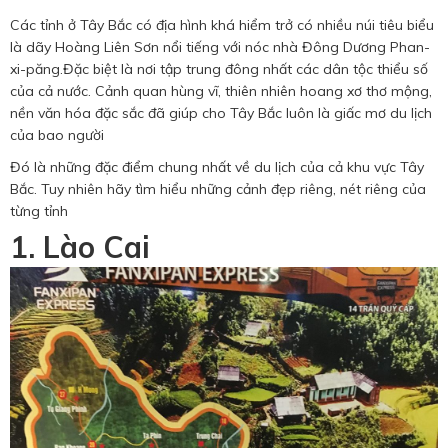
Hotine CSKH
Các tỉnh ở Tây Bắc có địa hình khá hiểm trở có nhiều núi tiêu biểu
là dãy Hoàng Liên Sơn nổi tiếng với nóc nhà Đông Dương Phan-
0916 404 578
xi-păng.Đặc biệt là nơi tập trung đông nhất các dân tộc thiểu số
của cả nước. Cảnh quan hùng vĩ, thiên nhiên hoang xơ thơ mộng,
nền văn hóa đặc sắc đã giúp cho Tây Bắc luôn là giấc mơ du lịch
Hotline tư vấn dịch vụ
của bao người
Đó là những đặc điểm chung nhất về du lịch của cả khu vực Tây
0784 849 849
Bắc. Tuy nhiên hãy tìm hiểu những cảnh đẹp riêng, nét riêng của
từng tỉnh
1. Lào Cai