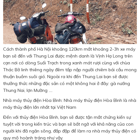
Cách thành phố Hà Nội khoảng 120km mất khoảng 2-3h xe máy
bạn sẽ đến với Thung Lai được mệnh danh là Vịnh Hạ Long trên
cạn nơi có dòng Suối Trạch trong xanh mát rượi cùng với chùa
Thác Bờ linh thiêng ngày đêm tấp nập người chiêm bái cầu mong
thuận buồm suôi gió. Ngoài ra khi đến Thung Lai bạn sẽ được
thưởng thức những đặc sản có một không hai ở đây: gà nướng
Thung Nai, lợn Mường ....
Nhà máy thủy điện Hòa Bình: Nhà máy thủy điện Hòa Bình là nhà
máy thủy điện lớn nhất tại Việt Nam
Đến với thủy điện Hòa Bình, bạn sẽ được tận mắt chứng kiến sự
tuyệt vời trong kiến trúc và bạn sẽ bất ngờ với khả năng của con
người khi đã ngăn sông, đắp đập để làm ra nhà máy thủy điện có
quy mô hoành tráng như vậy.