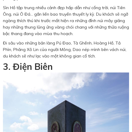
Sìn Hồ tập trung nhiều cảnh đẹp hấp dẫn như cổng trời, núi Tiên
Ông, núi Ô Đá… gắn liền bao truyền thuyết ly kỳ. Du khách sẽ ngỡ
ngàng thích thú khi trước mắt hiện ra những đỉnh núi mây giăng
hay những thung lũng ửng vàng chói chang với những thửa ruộng
bậc thang đang vào mùa thu hoạch.
Đi sâu vào những bản làng Pú Đao, Tà Ghềnh, Hoàng Hồ, Tả
Phìn, Phăng Xô Lin của người Mông, Dao nép mình bên vách núi,
du khách sẽ như lạc vào một không gian cổ tích.
3. Điện Biên