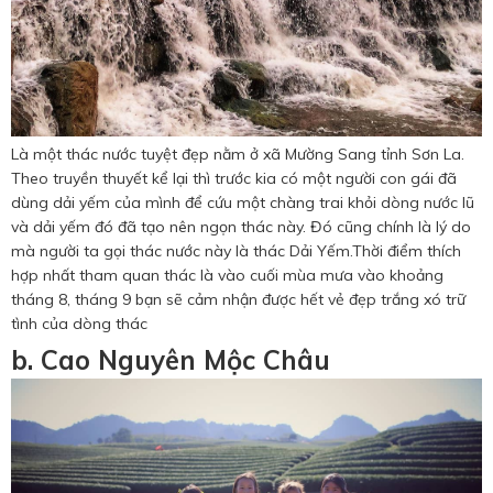
Là một thác nước tuyệt đẹp nằm ở xã Mường Sang tỉnh Sơn La.
Theo truyền thuyết kể lại thì trước kia có một người con gái đã
dùng dải yếm của mình để cứu một chàng trai khỏi dòng nước lũ
và dải yếm đó đã tạo nên ngọn thác này. Đó cũng chính là lý do
mà người ta gọi thác nước này là thác Dải Yếm.Thời điểm thích
hợp nhất tham quan thác là vào cuối mùa mưa vào khoảng
tháng 8, tháng 9 bạn sẽ cảm nhận được hết vẻ đẹp trắng xó trữ
tình của dòng thác
b. Cao Nguyên Mộc Châu