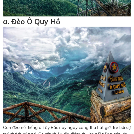
a. Đèo Ô Quy Hồ
Con đèo nổi tiếng ở Tây Bắc này ngày càng thu hút giới trẻ bởi sự
thử thách của nó. Có rất nhiều địa điểm du lịch nổi tiếng gần khu