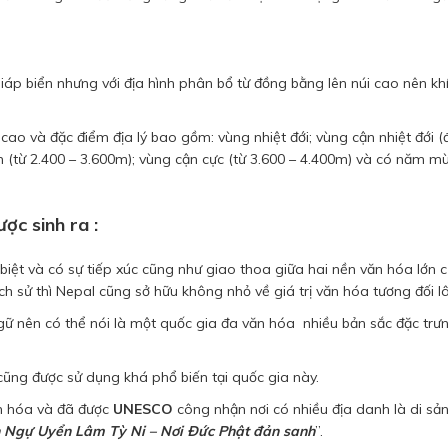
áp biển nhưng với địa hình phân bổ từ đồng bằng lên núi cao nên khí
ao và đặc điểm địa lý bao gồm: vùng nhiệt đới; vùng cận nhiệt đới (
nh (từ 2.400 – 3.600m); vùng cận cực (từ 3.600 – 4.400m) và có năm m
ợc sinh ra :
c biệt và có sự tiếp xúc cũng như giao thoa giữa hai nền văn hóa lớn 
ịch sử thì Nepal cũng sở hữu không nhỏ về giá trị văn hóa tương đối lâ
 nên có thể nói là một quốc gia đa văn hóa nhiều bản sắc đặc trưn
cũng được sử dụng khá phổ biến tại quốc gia này.
ăn hóa và đã được
UNESCO
công nhận nơi có nhiều địa danh là di sả
ờn Ngự Uyển Lâm Tỳ Ni – Nơi Đức Phật đản sanh
”.