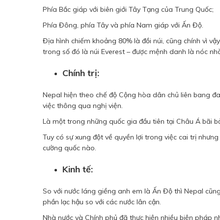
Phía Bắc giáp với biên giới Tây Tạng của Trung Quốc;
Phía Đông, phía Tây và phía Nam giáp với Ấn Độ.
Địa hình chiếm khoảng 80% là đồi núi, cũng chính vì vậ
trong số đó là núi Everest – được mệnh danh là nóc nhà
Chính trị:
Nepal hiện theo chế độ Cộng hòa dân chủ liên bang đ
việc thông qua nghị viện.
Là một trong những quốc gia đầu tiên tại Châu Á bãi bỏ
Tuy có sự xung đột về quyền lợi trong việc cai trị nhưn
cường quốc nào.
Kinh tế:
So với nước láng giềng anh em là Ấn Độ thì Nepal cũn
phần lạc hậu so với các nước lân cận.
Nhà nước và Chính phủ đã thực hiện nhiều biện pháp n