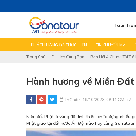
Tour tro
TẤT CẢ TIN
TEAMBUILDING GALA
KINH NGHIỆM
KHÁCH HÀNG ĐÃ THỰC HIỆN
TIN KHUYẾN MÃI
Trang Chủ
Du Lịch Cùng Bạn
Bạn Hỏi & Chúng Tôi Trả 
Hành hương về Miền Đất
Thứ năm, 19/10/2023, 08:11 GMT+7
Miền đất Phật là vùng đất linh thiên, chứa đựng nhiều g
Phật giáo tại đất nước Ấn Độ. nào hãy cùng
Gonatour