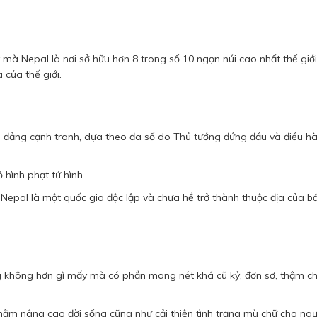
y mà Nepal là nơi sở hữu hơn 8 trong số 10 ngọn núi cao nhất thế giớ
 của thế giới.
a đảng cạnh tranh, dựa theo đa số do Thủ tướng đứng đầu và điều h
 hình phạt tử hình.
g Nepal là một quốc gia độc lập và chưa hề trở thành thuộc địa của bấ
g không hơn gì mấy mà có phần mang nét khá cũ kỷ, đơn sơ, thậm chí
hằm nâng cao đời sống cũng như cải thiện tình trạng mù chữ cho ngư