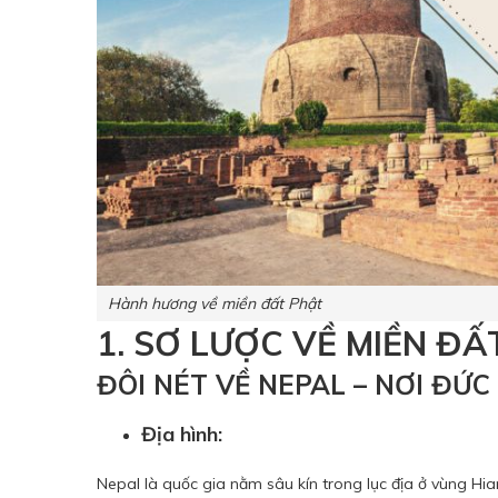
Hành hương về miền đất Phật
1. SƠ LƯỢC VỀ MIỀN ĐẤ
ĐÔI NÉT VỀ NEPAL – NƠI ĐỨ
Địa hình:
Nepal là quốc gia nằm sâu kín trong lục địa ở vùng H