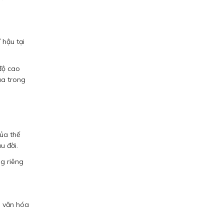
 hậu tại
độ cao
ùa trong
của thế
u đời.
g riêng
n văn hóa