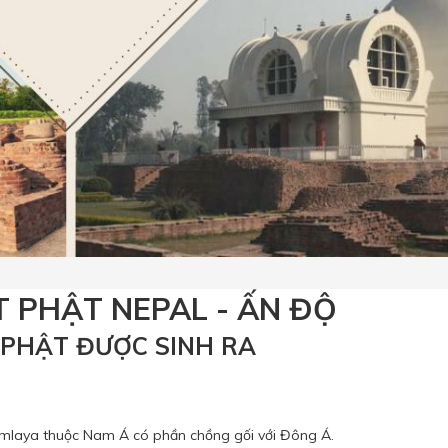
T PHẬT NEPAL - ẤN ĐỘ
C PHẬT ĐƯỢC SINH RA
iamlaya thuộc Nam Á có phần chồng gối với Đông Á.