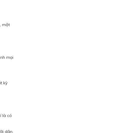
i, một
ành mọi
t kỳ
 là có
ời dân.