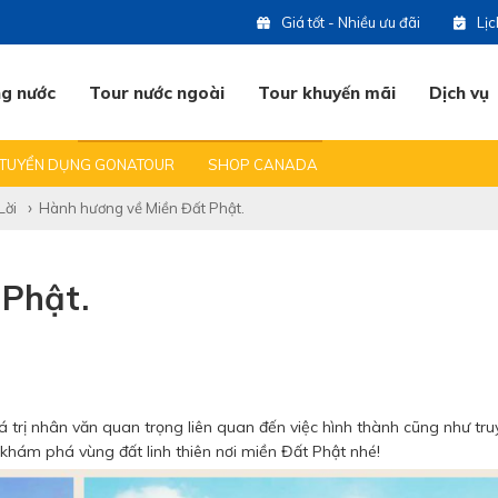
Giá tốt - Nhiều ưu đãi
Lị
ng nước
Tour nước ngoài
Tour khuyến mãi
Dịch vụ
 DU LỊCH
BẠN HỎI & CHÚNG TÔI TRẢ LỜI
ĐỊA ĐIỂM DU LỊCH HOT
TUYỂN DỤNG GONATOUR
SHOP CANADA
(0
Lời
Hành hương về Miền Đất Phật.
07
 Phật.
07
09
iá trị nhân văn quan trọng liên quan đến việc hình thành cũng như tr
khám phá vùng đất linh thiên nơi miền Đất Phật nhé!
07