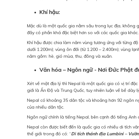
Khí hậu:
Mặc dù là một quốc gia nằm sâu trong lục địa, không gi
đây có phần khá đặc biệt hơn so với các quốc gia khác.
Khí hậu được chia làm năm vùng tương ứng với từng độ c
dưới 1.200m); vùng ôn đới (từ 1.200 – 2.400m); vùng lạ
năm gồm: hè, gió mùa, thu, đông và xuân.
Văn hóa – Ngôn ngữ - Nơi Đức Phật đư
Xét về mặt địa lý thì Nepal là một quốc gia có vị trí đặ
giới là Ấn Độ và Trung Quốc, tuy nhiên luận về bề dày l
Nepal có khoảng 35 dân tộc và khoảng hơn 92 ngôn ngữ
của nhiều dân tộc.
Ngôn ngữ chính là tiếng Nepal, bên cạnh đó tiếng Anh 
Nepal còn được biết đến là quốc gia có nhiều di tích v
thế giới trong đó có: “
Di tích thánh địa Lumbini – Vư