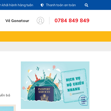
ch khởi hành hàng tuần
Thanh toán an toàn
0784 849 849
Về Gonatour
THÔNG TIN CHUYẾN ĐI
28)39 14 18 18
Tổng đài
86 711 611
Hotline tour nước
ngoài
83 336 116
Hotline tour trong nước
16 404 578
Hotine CSKH
uyền bá
84 849 849
Hotline tư vấn dịch vụ