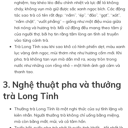
nghiệm, tay khéo léo điều chỉnh nhiệt và lực để lá không
cháy, không vụn mà giữ được sắc xanh ngọc bích. Các động
tác sao trà có tên rất đẹp: “nắm”, “ép”, “đảo”, “gạt”, “xát”,
“nắm chặt”, “vuốt phẳng” – giống như một điệu múa giữa
hơi nóng và hương trà. Mỗi cử động đều mang theo tâm ý
của người thợ, bởi họ tin rằng tấm lòng an tĩnh sẽ truyền
vào từng cánh trà.
Trà Long Tỉnh sau khi sao khô có hình phiến dẹt, màu xanh
lục vàng ánh ngọc, mùi thơm nhẹ như hương cốm mới. Khi
pha, trà không tan vụn mà dần mở ra, xoay tròn trong
nước như những con rồng nhỏ – một hình ảnh gợi cảm và
thanh tao.
3. Nghệ thuật pha và thưởng
trà Long Tỉnh
Thưởng trà Long Tỉnh là một nghi thức của sự tĩnh lặng và
kiên nhẫn. Người thưởng trà không chỉ uống bằng miệng,
mà còn bằng mắt, mũi, và cả tâm hồn.
Trước hết, nước pha trà phải là nước tinh khiết – tốt nhất là