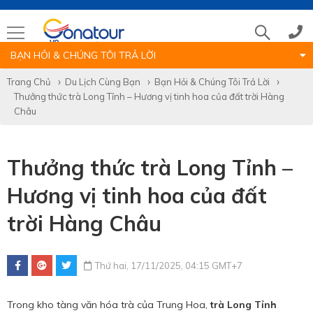
BẠN HỎI & CHÚNG TÔI TRẢ LỜI
Tổng đài
Trang Chủ
Du Lịch Cùng Bạn
Bạn Hỏi & Chúng Tôi Trả Lời
Thưởng thức trà Long Tỉnh – Hương vị tinh hoa của đất trời Hàng
(028)39 14 18 18
Châu
Hotline tour nước ngoài
Thưởng thức trà Long Tỉnh –
Hương vị tinh hoa của đất
0786 711 611
trời Hàng Châu
Hotline tour trong nước
Thứ hai, 17/11/2025, 04:15 GMT+7
0783 336 116
Trong kho tàng văn hóa trà của Trung Hoa,
trà Long Tỉnh