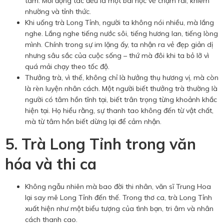
tâm. Mỗi động tác đều là một bài học về chậm rãi, khiêm
nhường và tỉnh thức.
Khi uống trà Long Tỉnh, người ta không nói nhiều, mà lắng
nghe. Lắng nghe tiếng nước sôi, tiếng hương lan, tiếng lòng
mình. Chính trong sự im lặng ấy, ta nhận ra vẻ đẹp giản dị
nhưng sâu sắc của cuộc sống – thứ mà đôi khi ta bỏ lỡ vì
quá mải chạy theo tốc độ.
Thưởng trà, vì thế, không chỉ là hưởng thụ hương vị, mà còn
là rèn luyện nhân cách. Một người biết thưởng trà thường là
người có tâm hồn tĩnh tại, biết trân trọng từng khoảnh khắc
hiện tại. Họ hiểu rằng, sự thanh tao không đến từ vật chất,
mà từ tâm hồn biết dừng lại để cảm nhận.
5. Trà Long Tỉnh trong văn
hóa và thi ca
Không ngẫu nhiên mà bao đời thi nhân, văn sĩ Trung Hoa
lại say mê Long Tỉnh đến thế. Trong thơ ca, trà Long Tỉnh
xuất hiện như một biểu tượng của tình bạn, tri âm và nhân
cách thanh cao.