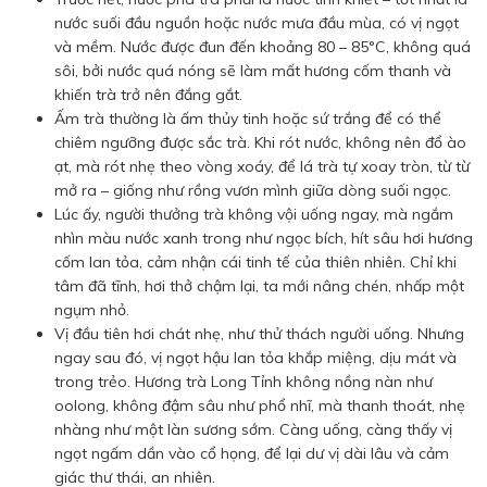
nước suối đầu nguồn hoặc nước mưa đầu mùa, có vị ngọt
và mềm. Nước được đun đến khoảng 80 – 85°C, không quá
sôi, bởi nước quá nóng sẽ làm mất hương cốm thanh và
khiến trà trở nên đắng gắt.
Ấm trà thường là ấm thủy tinh hoặc sứ trắng để có thể
chiêm ngưỡng được sắc trà. Khi rót nước, không nên đổ ào
ạt, mà rót nhẹ theo vòng xoáy, để lá trà tự xoay tròn, từ từ
mở ra – giống như rồng vươn mình giữa dòng suối ngọc.
Lúc ấy, người thưởng trà không vội uống ngay, mà ngắm
nhìn màu nước xanh trong như ngọc bích, hít sâu hơi hương
cốm lan tỏa, cảm nhận cái tinh tế của thiên nhiên. Chỉ khi
tâm đã tĩnh, hơi thở chậm lại, ta mới nâng chén, nhấp một
ngụm nhỏ.
Vị đầu tiên hơi chát nhẹ, như thử thách người uống. Nhưng
ngay sau đó, vị ngọt hậu lan tỏa khắp miệng, dịu mát và
trong trẻo. Hương trà Long Tỉnh không nồng nàn như
oolong, không đậm sâu như phổ nhĩ, mà thanh thoát, nhẹ
nhàng như một làn sương sớm. Càng uống, càng thấy vị
ngọt ngấm dần vào cổ họng, để lại dư vị dài lâu và cảm
giác thư thái, an nhiên.