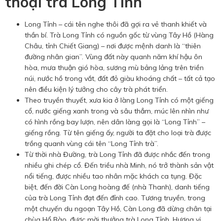
thoại trà Long Tỉnh
Long Tỉnh – cái tên nghe thôi đã gợi ra vẻ thanh khiết và
thần bí. Trà Long Tỉnh có nguồn gốc từ vùng Tây Hồ (Hàng
Châu, tỉnh Chiết Giang) – nơi được mệnh danh là “thiên
đường nhân gian”. Vùng đất này quanh năm khí hậu ôn
hòa, mưa thuận gió hòa, sương mù bảng lảng trên triền
núi, nước hồ trong vắt, đất đỏ giàu khoáng chất – tất cả tạo
nên điều kiện lý tưởng cho cây trà phát triển.
Theo truyền thuyết, xưa kia ở làng Long Tỉnh có một giếng
cổ, nước giếng xanh trong và sâu thẳm, múc lên nhìn như
có hình rồng bay lượn, nên dân làng gọi là “Long Tỉnh” –
giếng rồng. Từ tên giếng ấy, người ta đặt cho loại trà được
trồng quanh vùng cái tên “Long Tỉnh trà”.
Từ thời nhà Đường, trà Long Tỉnh đã được nhắc đến trong
nhiều ghi chép cổ. Đến triều nhà Minh, nó trở thành sản vật
nổi tiếng, được nhiều tao nhân mặc khách ca tụng. Đặc
biệt, đến đời Càn Long hoàng đế (nhà Thanh), danh tiếng
của trà Long Tỉnh đạt đến đỉnh cao. Tương truyền, trong
một chuyến du ngoạn Tây Hồ, Càn Long đã dừng chân tại
chùa Hổ Bào, được mời thưởng trà Long Tỉnh. Hương vị