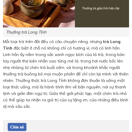
Thưởng trà Long Tỉnh
Mỗi loại trà trên đời đều có câu chuyện riêng, nhưng
trà Long
Tỉnh
đặc biệt ở chỗ nó không chỉ có hương vị, mà có linh hồn.
Linh hồn ấy nằm trong sắc xanh ngọc bích của lá trà, trong bàn
tay người thợ kiên nhẫn sao từng mẻ lá, trong hơi nước bốc lên
nhẹ nhàng từ chén trà buổi sớm, và trong khoảnh khắc người
thưởng trà buông bỏ mọi muộn phiền để chỉ còn lại mình với thiên
nhiên. Thưởng thức trà Long Tỉnh không đơn thuần là uống một
loại thức uống, mà là hành trình tìm về bản nguyên, nơi sự thanh
tịnh và giản đơn ngự trị. Giữa thế giới phức tạp, một chén trà nhỏ
có thể giúp ta nhận ra giá trị của sự lặng im, của những điều bình
dị mà sâu sắc.