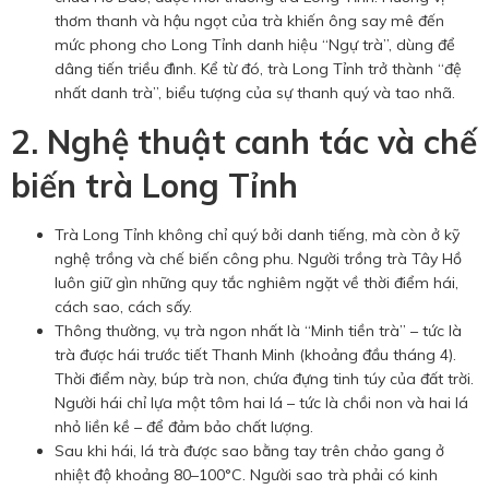
thơm thanh và hậu ngọt của trà khiến ông say mê đến
mức phong cho Long Tỉnh danh hiệu “Ngự trà”, dùng để
dâng tiến triều đình. Kể từ đó, trà Long Tỉnh trở thành “đệ
nhất danh trà”, biểu tượng của sự thanh quý và tao nhã.
2. Nghệ thuật canh tác và chế
biến trà Long Tỉnh
Trà Long Tỉnh không chỉ quý bởi danh tiếng, mà còn ở kỹ
nghệ trồng và chế biến công phu. Người trồng trà Tây Hồ
luôn giữ gìn những quy tắc nghiêm ngặt về thời điểm hái,
cách sao, cách sấy.
Thông thường, vụ trà ngon nhất là “Minh tiền trà” – tức là
trà được hái trước tiết Thanh Minh (khoảng đầu tháng 4).
Thời điểm này, búp trà non, chứa đựng tinh túy của đất trời.
Người hái chỉ lựa một tôm hai lá – tức là chồi non và hai lá
nhỏ liền kề – để đảm bảo chất lượng.
Sau khi hái, lá trà được sao bằng tay trên chảo gang ở
nhiệt độ khoảng 80–100°C. Người sao trà phải có kinh