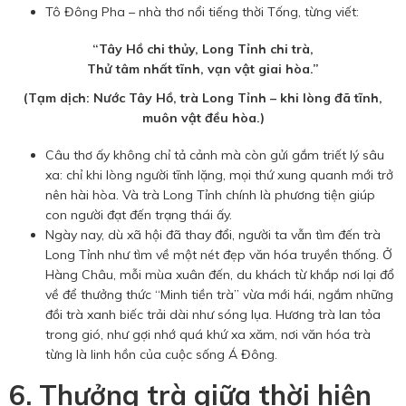
Tô Đông Pha – nhà thơ nổi tiếng thời Tống, từng viết:
“Tây Hồ chi thủy, Long Tỉnh chi trà,
Thử tâm nhất tĩnh, vạn vật giai hòa.”
(Tạm dịch: Nước Tây Hồ, trà Long Tỉnh – khi lòng đã tĩnh,
muôn vật đều hòa.)
Câu thơ ấy không chỉ tả cảnh mà còn gửi gắm triết lý sâu
xa: chỉ khi lòng người tĩnh lặng, mọi thứ xung quanh mới trở
nên hài hòa. Và trà Long Tỉnh chính là phương tiện giúp
con người đạt đến trạng thái ấy.
Ngày nay, dù xã hội đã thay đổi, người ta vẫn tìm đến trà
Long Tỉnh như tìm về một nét đẹp văn hóa truyền thống. Ở
Hàng Châu, mỗi mùa xuân đến, du khách từ khắp nơi lại đổ
về để thưởng thức “Minh tiền trà” vừa mới hái, ngắm những
đồi trà xanh biếc trải dài như sóng lụa. Hương trà lan tỏa
trong gió, như gợi nhớ quá khứ xa xăm, nơi văn hóa trà
từng là linh hồn của cuộc sống Á Đông.
6. Thưởng trà giữa thời hiện