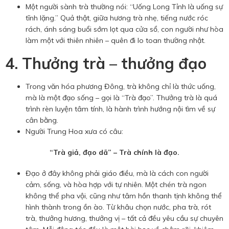
Một người sành trà thường nói: “Uống Long Tỉnh là uống sự
tĩnh lặng.” Quả thật, giữa hương trà nhẹ, tiếng nước róc
rách, ánh sáng buổi sớm lọt qua cửa sổ, con người như hòa
làm một với thiên nhiên – quên đi lo toan thường nhật.
4. Thưởng trà – thưởng đạo
Trong văn hóa phương Đông, trà không chỉ là thức uống,
mà là một đạo sống – gọi là “Trà đạo”. Thưởng trà là quá
trình rèn luyện tâm tính, là hành trình hướng nội tìm về sự
cân bằng.
Người Trung Hoa xưa có câu:
“Trà giả, đạo dã” – Trà chính là đạo.
Đạo ở đây không phải giáo điều, mà là cách con người
cảm, sống, và hòa hợp với tự nhiên. Một chén trà ngon
không thể pha vội, cũng như tâm hồn thanh tịnh không thể
hình thành trong ồn ào. Từ khâu chọn nước, pha trà, rót
trà, thưởng hương, thưởng vị – tất cả đều yêu cầu sự chuyên