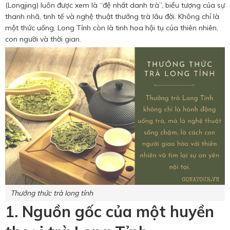
Hotine CSKH
(Longjing) luôn được xem là “đệ nhất danh trà”, biểu tượng của sự
thanh nhã, tinh tế và nghệ thuật thưởng trà lâu đời. Không chỉ là
0916 404 578
một thức uống, Long Tỉnh còn là tinh hoa hội tụ của thiên nhiên,
con người và thời gian.
Hotline tư vấn dịch vụ
0784 849 849
Thưởng thức trà long tỉnh
1. Nguồn gốc của một huyền