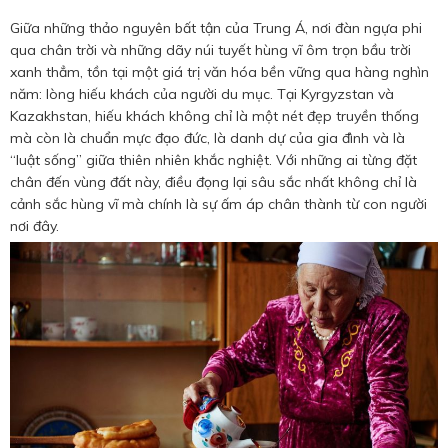
Hotine CSKH
Giữa những thảo nguyên bất tận của Trung Á, nơi đàn ngựa phi
qua chân trời và những dãy núi tuyết hùng vĩ ôm trọn bầu trời
0916 404 578
xanh thẳm, tồn tại một giá trị văn hóa bền vững qua hàng nghìn
năm: lòng hiếu khách của người du mục. Tại Kyrgyzstan và
Kazakhstan, hiếu khách không chỉ là một nét đẹp truyền thống
Hotline tư vấn dịch vụ
mà còn là chuẩn mực đạo đức, là danh dự của gia đình và là
“luật sống” giữa thiên nhiên khắc nghiệt. Với những ai từng đặt
0784 849 849
chân đến vùng đất này, điều đọng lại sâu sắc nhất không chỉ là
cảnh sắc hùng vĩ mà chính là sự ấm áp chân thành từ con người
nơi đây.