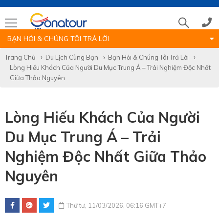
BẠN HỎI & CHÚNG TÔI TRẢ LỜI
Tổng đài
Trang Chủ
Du Lịch Cùng Bạn
Bạn Hỏi & Chúng Tôi Trả Lời
Lòng Hiếu Khách Của Người Du Mục Trung Á – Trải Nghiệm Độc Nhất
(028)39 14 18 18
Giữa Thảo Nguyên
Hotline tour nước ngoài
Lòng Hiếu Khách Của Người
Du Mục Trung Á – Trải
0786 711 611
Nghiệm Độc Nhất Giữa Thảo
Hotline tour trong nước
Nguyên
0783 336 116
Thứ tư, 11/03/2026, 06:16 GMT+7