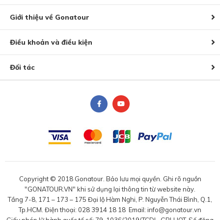
Giới thiệu về Gonatour
Điều khoản và điều kiện
Đối tác
Copyright © 2018 Gonatour. Bảo lưu mọi quyền. Ghi rõ nguồn
"GONATOUR.VN" khi sử dụng lại thông tin từ website này.
Tầng 7-8, 171 – 173 – 175 Đại lộ Hàm Nghi, P. Nguyễn Thái Bình, Q.1,
Tp.HCM. Điện thoại: 028 3914 18 18 Email: info@gonatour.vn
Giấy phép lữ hành quốc tế số: 79-1036/2019/TCDL-GPLHQT. Số đăng