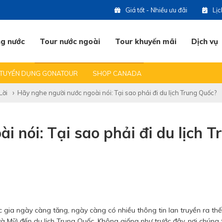
Giá tốt - Nhiều ưu đãi
Lị
ng nước
Tour nước ngoài
Tour khuyến mãi
Dịch vụ
 DU LỊCH
BẠN HỎI & CHÚNG TÔI TRẢ LỜI
ĐỊA ĐIỂM DU LỊCH HOT
TUYỂN DỤNG GONATOUR
SHOP CANADA
(0
Lời
Hãy nghe người nước ngoài nói: Tại sao phải đi du lịch Trung Quốc?
07
 nói: Tại sao phải đi du lịch T
07
09
 gia ngày càng tăng, ngày càng có nhiều thông tin lan truyền ra thế 
07
à Mỹ) đến du lịch Trung Quốc. Không giống như trước đây, nơi chúng t