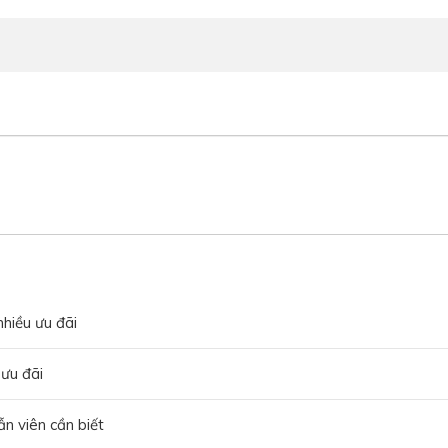
nhiều ưu đãi
 ưu đãi
n viên cần biết