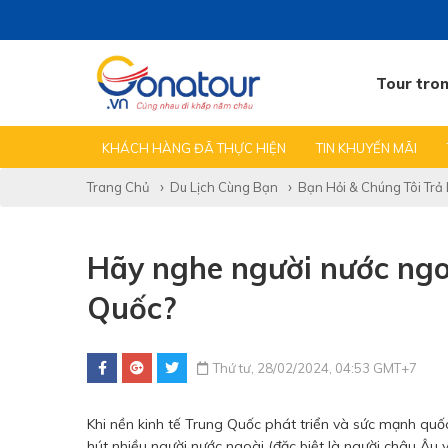
Tour tro
TẤT CẢ TIN
TEAMBUILDING GALA
KINH NGHIỆM
KHÁCH HÀNG ĐÃ THỰC HIỆN
TIN KHUYẾN MÃI
Trang Chủ
Du Lịch Cùng Bạn
Bạn Hỏi & Chúng Tôi Trả 
Hãy nghe người nước ngoài
Quốc?
Thứ tư, 28/02/2024, 04:53 GMT+7
Khi nền kinh tế Trung Quốc phát triển và sức mạnh quốc
hút nhiều người nước ngoài (đặc biệt là người châu Âu v