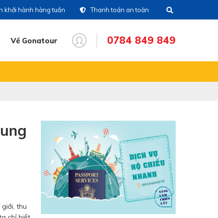
ch khởi hành hàng tuần
Thanh toán an toàn
0784 849 849
Về Gonatour
THÔNG TIN CHUYẾN ĐI
28)39 14 18 18
Tổng đài
86 711 611
Hotline tour nước
ngoài
rung
83 336 116
Hotline tour trong nước
16 404 578
Hotine CSKH
giới, thu
84 849 849
Hotline tư vấn dịch vụ
a chỉ biết