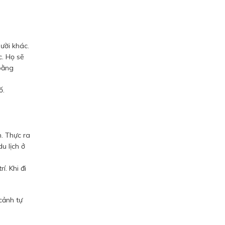
ười khác.
c. Họ sẽ
bằng
ố.
. Thực ra
u lịch ở
í. Khi đi
cảnh tự