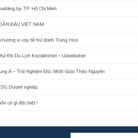
ilding tại TP. Hồ Chí Minh
DẪN ĐẦU VIỆT NAM
hương vị cay tê trứ danh Trung Hoa
ử Khi Du Lịch Kazakhstan – Uzbekistan
ung Á – Trải Nghiệm Độc Nhất Giữa Thảo Nguyên
 ESG Doanh nghiệp
uồn có gì đặc biệt?