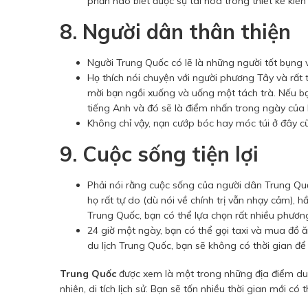
phần nào biết được sự tài hoa trong thiết kế kiến
8. Người dân thân thiện
Người Trung Quốc có lẽ là những người tốt bụng v
Họ thích nói chuyện với người phương Tây và rất 
mời bạn ngồi xuống và uống một tách trà. Nếu b
tiếng Anh và đó sẽ là điểm nhấn trong ngày của 
Không chỉ vậy, nạn cướp bóc hay móc túi ở đây c
9. Cuộc sống tiện lợi
Phải nói rằng cuộc sống của người dân Trung Qu
họ rất tự do (dù nói về chính trị vẫn nhạy cảm), h
Trung Quốc, bạn có thể lựa chọn rất nhiều phương 
24 giờ một ngày, bạn có thể gọi taxi và mua đồ ăn 
du lịch Trung Quốc, bạn sẽ không có thời gian đ
Trung Quốc
được xem là một trong những địa điểm du lị
nhiên, di tích lịch sử. Bạn sẽ tốn nhiều thời gian mới c