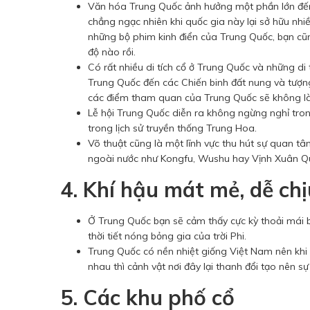
Văn hóa Trung Quốc ảnh hưởng một phần lớn đến
chẳng ngạc nhiên khi quốc gia này lại sở hữu nhiề
những bộ phim kinh điển của Trung Quốc, bạn cũ
độ nào rồi.
Có rất nhiều di tích cổ ở Trung Quốc và những di
Trung Quốc đến các Chiến binh đất nung và tượn
các điểm tham quan của Trung Quốc sẽ không là
Lễ hội Trung Quốc diễn ra không ngừng nghỉ tro
trong lịch sử truyền thống Trung Hoa.
Võ thuật cũng là một lĩnh vực thu hút sự quan tâm
ngoài nước như Kongfu, Wushu hay Vịnh Xuân 
4. Khí hậu mát mẻ, dễ chị
Ở Trung Quốc bạn sẽ cảm thấy cực kỳ thoải mái 
thời tiết nóng bỏng gia của trời Phi.
Trung Quốc có nền nhiệt giống Việt Nam nên khi du
nhau thì cảnh vật nơi đây lại thanh đổi tạo nên 
5. Các khu phố cổ