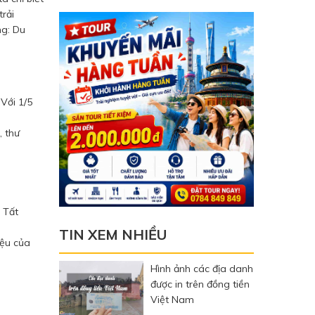
rải
ng: Du
Với 1/5
, thư
 Tất
TIN XEM NHIỀU
iệu của
Hình ảnh các địa danh
được in trên đồng tiền
Việt Nam