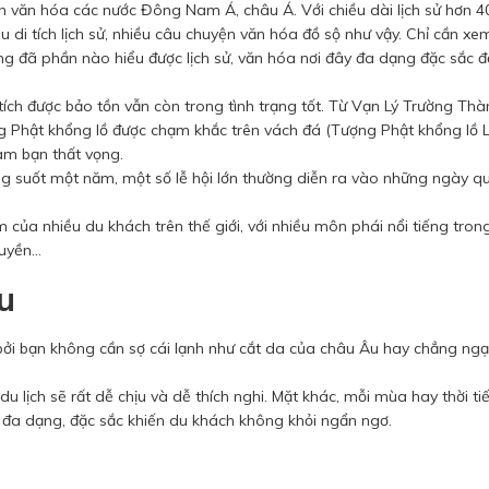
 văn hóa các nước Đông Nam Á, châu Á. Với chiều dài lịch sử hơn 
u di tích lịch sử, nhiều câu chuyện văn hóa đồ sộ như vậy. Chỉ cần x
ng đã phần nào hiểu được lịch sử, văn hóa nơi đây đa dạng đặc sắc 
 tích được bảo tồn vẫn còn trong tình trạng tốt. Từ Vạn Lý Trường Th
g Phật khổng lồ được chạm khắc trên vách đá (Tượng Phật khổng lồ L
m bạn thất vọng.
ng suốt một năm, một số lễ hội lớn thường diễn ra vào những ngày q
 của nhiều du khách trên thế giới, với nhiều môn phái nổi tiếng tron
Quyền…
u
bởi bạn không cần sợ cái lạnh như cắt da của châu Âu hay chẳng ngạ
 lịch sẽ rất dễ chịu và dễ thích nghi. Mặt khác, mỗi mùa hay thời ti
sự đa dạng, đặc sắc khiến du khách không khỏi ngẩn ngơ.