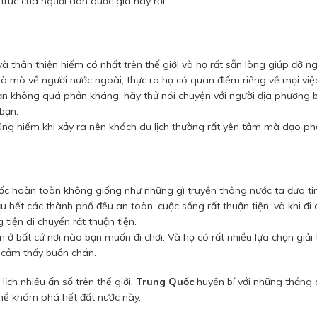
 trúc của người dân quốc gia này rồi.
à thân thiện hiếm có nhất trên thế giới và họ rất sẵn lòng giúp đỡ ng
tò mò về người nước ngoài, thực ra họ có quan điểm riêng về mọi việ
ạn không quá phản kháng, hãy thử nói chuyện với người địa phương 
bạn.
ũng hiếm khi xảy ra nên khách du lịch thường rất yên tâm mà dạo ph
ốc hoàn toàn không giống như những gì truyền thông nước ta đưa tin
ầu hết các thành phố đều an toàn, cuộc sống rất thuận tiện, và khi đi d
tiện di chuyển rất thuận tiện.
ở bất cứ nơi nào bạn muốn đi chơi. Và họ có rất nhiều lựa chọn giải tr
ể cảm thấy buồn chán.
ch nhiều ẩn số trên thế giới.
Trung Quốc
huyền bí với những thắng 
ó thể khám phá hết đất nước này.