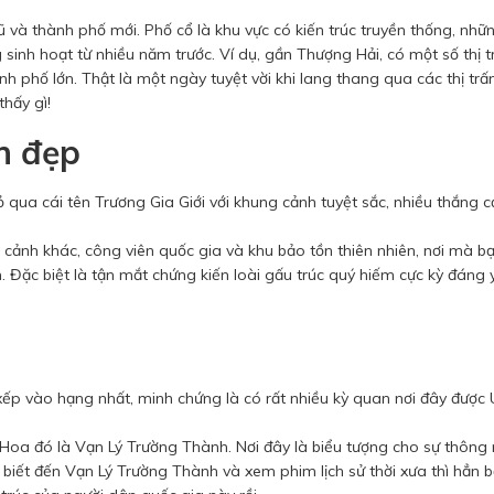
và thành phố mới. Phố cổ là khu vực có kiến ​​trúc truyền thống, nhữ
 sinh hoạt từ nhiều năm trước. Ví dụ, gần Thượng Hải, có một số thị t
 phố lớn. Thật là một ngày tuyệt vời khi lang thang qua các thị trấ
thấy gì!
h đẹp
 qua cái tên Trương Gia Giới với khung cảnh tuyệt sắc, nhiều thắng 
ảnh khác, công viên quốc gia và khu bảo tồn thiên nhiên, nơi mà bạ
 Đặc biệt là tận mắt chứng kiến loài gấu trúc quý hiếm cực kỳ đáng 
i xếp vào hạng nhất, minh chứng là có rất nhiều kỳ quan nơi đây được
Hoa đó là Vạn Lý Trường Thành. Nơi đây là biểu tượng cho sự thông 
biết đến Vạn Lý Trường Thành và xem phim lịch sử thời xưa thì hẳn 