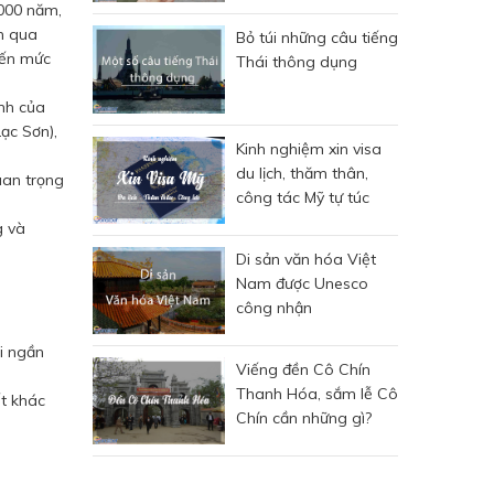
4000 năm,
em qua
Bỏ túi những câu tiếng
đến mức
Thái thông dụng
ành của
ạc Sơn),
Kinh nghiệm xin visa
du lịch, thăm thân,
uan trọng
công tác Mỹ tự túc
g và
Di sản văn hóa Việt
Nam được Unesco
công nhận
i ngần
Viếng đền Cô Chín
Thanh Hóa, sắm lễ Cô
ết khác
Chín cần những gì?