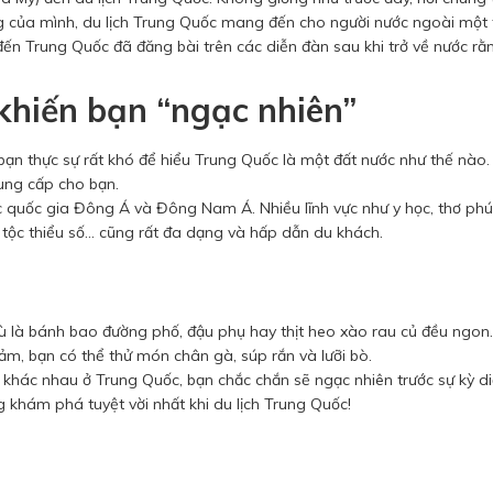
 của mình, du lịch Trung Quốc mang đến cho người nước ngoài một t
ến Trung Quốc đã đăng bài trên các diễn đàn sau khi trở về nước rằ
khiến bạn “ngạc nhiên”
 bạn thực sự rất khó để hiểu Trung Quốc là một đất nước như thế nào. 
cung cấp cho bạn.
quốc gia Đông Á và Đông Nam Á. Nhiều lĩnh vực như y học, thơ phú
 tộc thiểu số… cũng rất đa dạng và hấp dẫn du khách.
 là bánh bao đường phố, đậu phụ hay thịt heo xào rau củ đều ngon.
đảm, bạn có thể thử món chân gà, súp rắn và lưỡi bò.
hố khác nhau ở Trung Quốc, bạn chắc chắn sẽ ngạc nhiên trước sự kỳ d
khám phá tuyệt vời nhất khi du lịch Trung Quốc!