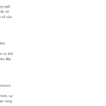
ng ngôi
rấn cổ
n cổ của
cảnh
n có thể
yêu đấy
 Unesco
minh, sự
bạn cũng