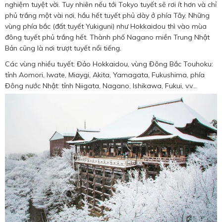
nghiệm tuyệt vời. Tuy nhiên nếu tới Tokyo tuyết sẽ rơi ít hơn và chỉ
phủ trắng một vài nơi, hầu hết tuyết phủ dày ở phía Tây. Những
vùng phía bắc (đất tuyết Yukiguni) như Hokkaidou thì vào mùa
đông tuyết phủ trắng hết. Thành phố Nagano miền Trung Nhật
Bản cũng là nơi trượt tuyết nổi tiếng.
Các vùng nhiều tuyết: Đảo Hokkaidou, vùng Đông Bắc Touhoku:
tỉnh Aomori, Iwate, Miaygi, Akita, Yamagata, Fukushima, phía
Đông nước Nhật: tỉnh Niigata, Nagano, Ishikawa, Fukui, v.v…