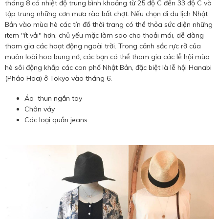
tháng 8 có nhiệt độ trung bình khoảng từ 25 độ C đến 33 độ C và
tập trung những cơn mưa rào bất chợt. Nếu chọn đi du lịch Nhật
Bản vào mùa hè các tín đồ thời trang có thể thỏa sức diện những
item "ít vải" hơn, chủ yếu mặc làm sao cho thoải mái, dễ dàng
tham gia các hoạt động ngoài trời. Trong cảnh sắc rực rỡ của
muôn loài hoa bung nở, các bạn có thể tham gia các lễ hội mùa
hè sôi động khắp các con phố Nhật Bản, đặc biệt là lễ hội Hanabi
(Pháo Hoa) ở Tokyo vào tháng 6.
Áo thun ngắn tay
Chân váy
Các loại quần jeans