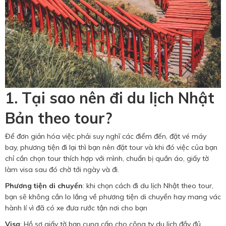
1. Tại sao nên đi du lịch Nhật
Bản theo tour?
Để đơn giản hóa việc phải suy nghĩ các điểm đến, đặt vé máy
bay, phương tiện đi lại thì bạn nên đặt tour và khi đó việc của bạn
chỉ cần chọn tour thích hợp với mình, chuẩn bị quần áo, giấy tờ
làm visa sau đó chờ tới ngày và đi.
Phương tiện di chuyển
: khi chọn cách đi du lịch Nhật theo tour,
bạn sẽ không cần lo lắng về phương tiện di chuyển hay mang vác
hành lí vì đã có xe đưa rước tận nơi cho bạn
Visa
: Hồ sơ giấy tờ bạn cung cấp cho công ty du lịch đầy đủ,