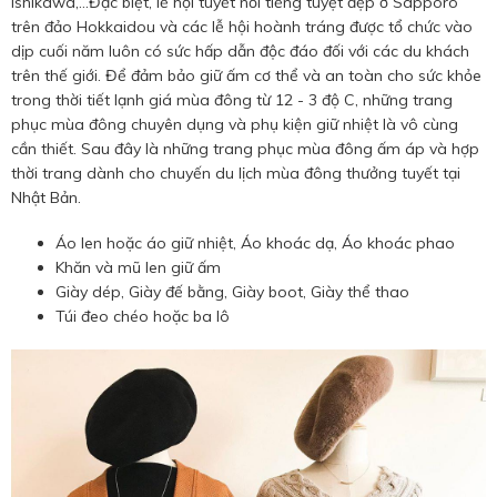
Ishikawa,...Đặc biệt, lễ hội tuyết nổi tiếng tuyệt đẹp ở Sapporo
trên đảo Hokkaidou và các lễ hội hoành tráng được tổ chức vào
dịp cuối năm luôn có sức hấp dẫn độc đáo đối với các du khách
trên thế giới. Để đảm bảo giữ ấm cơ thể và an toàn cho sức khỏe
trong thời tiết lạnh giá mùa đông từ 12 - 3 độ C, những trang
phục mùa đông chuyên dụng và phụ kiện giữ nhiệt là vô cùng
cần thiết. Sau đây là những trang phục mùa đông ấm áp và hợp
thời trang dành cho chuyến du lịch mùa đông thưởng tuyết tại
Nhật Bản.
Áo len hoặc áo giữ nhiệt, Áo khoác dạ, Áo khoác phao
Khăn và mũ len giữ ấm
Giày dép, Giày đế bằng, Giày boot, Giày thể thao
Túi đeo chéo hoặc ba lô