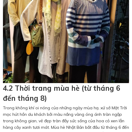
4.2 Thời trang mùa hè (từ tháng 6
đến tháng 8)
Trong không khí oi nóng của những ngày mùa hạ, xứ sở Mặt Trời
mọc hút hồn du khách bởi màu nắng vàng óng ánh tràn ngập
trong không gian, vẻ đẹp tràn đầy sức sống của hoa cỏ xen lẫn
hàng cây xanh tươi mát. Mùa hè Nhật Bản bắt đầu từ tháng 6 đến