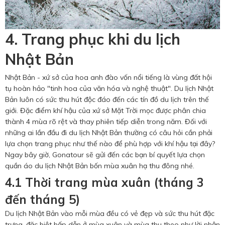
4. Trang phục khi du lịch
Nhật Bản
Nhật Bản - xứ sở của hoa anh đào vốn nổi tiếng là vùng đất hội
tụ hoàn hảo "tinh hoa của văn hóa và nghệ thuật". Du lịch Nhật
Bản luôn có sức thu hút độc đáo đến các tín đồ du lịch trên thế
giới. Đặc điểm khí hậu của xứ sở Mặt Trời mọc được phân chia
thành 4 mùa rõ rệt và thay phiên tiếp diễn trong năm. Đối với
những ai lần đầu đi du lịch Nhật Bản thường có câu hỏi cần phải
lựa chọn trang phục như thế nào để phù hợp với khí hậu tại đây?
Ngay bây giờ, Gonatour sẽ gửi đến các bạn bí quyết lựa chọn
quần áo du lịch Nhật Bản bốn mùa xuân hạ thu đông nhé.
4.1 Thời trang mùa xuân (tháng 3
đến tháng 5)
Du lịch Nhật Bản vào mỗi mùa đều có vẻ đẹp và sức thu hút đặc
trưng, đặc biệt hấp dẫn ở mùa xuân và mùa thu theo như lời nhận