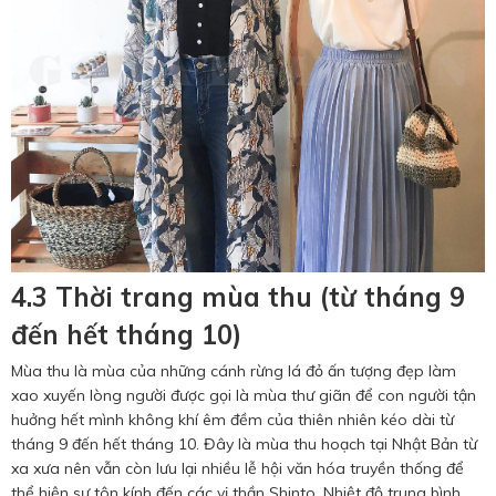
4.3 Thời trang mùa thu (từ tháng 9
đến hết tháng 10)
Mùa thu là mùa của những cánh rừng lá đỏ ấn tượng đẹp làm
xao xuyến lòng người được gọi là mùa thư giãn để con người tận
huởng hết mình không khí êm đềm của thiên nhiên kéo dài từ
tháng 9 đến hết tháng 10. Đây là mùa thu hoạch tại Nhật Bản từ
xa xưa nên vẫn còn lưu lại nhiều lễ hội văn hóa truyền thống để
thể hiện sự tôn kính đến các vị thần Shinto. Nhiệt độ trung bình