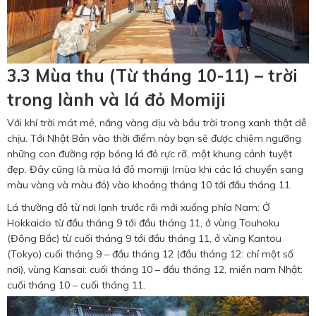
3.3 Mùa thu (Từ tháng 10-11) – trời
trong lành và lá đỏ Momiji
Với khí trời mát mẻ, nắng vàng dịu và bầu trời trong xanh thật dễ
chịu. Tới Nhật Bản vào thời điểm này bạn sẽ được chiêm ngưỡng
những con đường rợp bóng lá đỏ rực rỡ, một khung cảnh tuyệt
đẹp. Đây cũng là mùa lá đỏ momiji (mùa khi các lá chuyển sang
màu vàng và màu đỏ) vào khoảng tháng 10 tới đầu tháng 11.
Lá thường đỏ từ nơi lạnh trước rồi mới xuống phía Nam: Ở
Hokkaido từ đầu tháng 9 tới đầu tháng 11, ở vùng Touhoku
(Đông Bắc) từ cuối tháng 9 tới đầu tháng 11, ở vùng Kantou
(Tokyo) cuối tháng 9 – đầu tháng 12 (đầu tháng 12: chỉ một số
nơi), vùng Kansai: cuối tháng 10 – đầu tháng 12, miền nam Nhật:
cuối tháng 10 – cuối tháng 11.