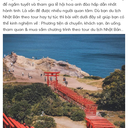
Hotine CSKH
để ngắm tuyết và tham gia lễ hội hoa anh đào hấp dẫn nhất
hành tinh. Là vấn đề được nhiều người quan tâm. Dù bạn du lịch
0916 404 578
Nhật Bản theo tour hay tự túc thì bài viết dưới đây sẽ giúp bạn có
thể kinh nghiệm về : Phương tiện di chuyển, khách sạn, ăn uống,
tham quan & mua sắm chương trình theo tour du lịch Nhật Bản…
Hotline tư vấn dịch vụ
0784 849 849