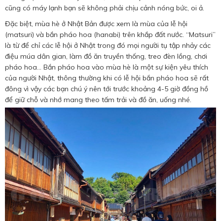
cũng có máy lạnh bạn sẽ không phải chịu cảnh nóng bức, oi ả.
Đặc biệt, mùa hè ở Nhật Bản được xem là mùa của lễ hội
(matsuri) và bắn pháo hoa (hanabi) trên khắp đất nước. “Matsuri”
là từ để chỉ các lễ hội ở Nhật trong đó mọi người tụ tập nhảy các
điệu múa dân gian, làm đồ ăn truyền thống, treo đèn lồng, chơi
pháo hoa… Bắn pháo hoa vào mùa hè là một sự kiện yêu thích
của người Nhật, thông thường khi có lễ hội bắn pháo hoa sẽ rất
đông vì vậy các bạn chú ý nên tới trước khoảng 4-5 giờ đồng hồ
để giữ chỗ và nhớ mang theo tấm trải và đồ ăn, uống nhé.