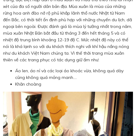
xét của đa số người dân bản địa. Mùa xuân là mùa của những
rừng hoa anh đào nở rộ phủ khắp lãnh thổ nước Nhật từ Nam
đến Bắc, có thời tiết ổn định phù hợp với những chuyến du lịch, dã
ngoại bên ngoài. Được đánh giá là mùa lý tưởng nhất trong năm,
mùa xuân Nhật Bản bắt đầu từ tháng 3 đến hết tháng 5 và có
nhiệt độ trung bình khoảng 12-19 độ C. Mức nhiệt độ này có thể
nói là khá lạnh so với du khách thích nghi với khí hậu nắng nóng
như du khách Việt Nam chúng ta. Vì thế thời trang mùa xuân
thiên về các trang phục có tác dụng giữ ấm như:
Áo len, áo nỉ và các loại áo khoác vừa, không quá dày
cũng không quá mỏng manh....
Khăn choàng