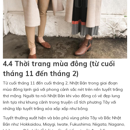
4.4 Thời trang mùa đông (từ cuối
tháng 11 đến tháng 2)
Từ cuối tháng 11 đến cuối tháng 2, Nhật Bản trong giai đoạn
mùa đông lạnh giá với phong cảnh sắc nét trên nền tuyết trắng
thơ mộng. Người ta nói Nhật Bản khi vào đông có vẻ đẹp lung
linh tựa như khung cảnh trong truyện cổ tích phương Tây với
những lớp tuyết trắng xóa xốp xốp như bông.
Tuyết thường xuất hiện và bảo phủ vùng phía Tây và Bắc Nhật
Bản như: Hokkaidou, Miaygi, Iwate, Fukushima, Niigata, Nagano,