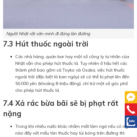
Người Nhật rất văn minh đi đúng làn đường
7.3 Hút thuốc ngoài trời
Các nhà hàng, quán bar hay một số công ty tư nhân của
Nhật vẫn cho phép hút thuốc lá. Tuy nhiên ở hầu hết các
thành phố bao gồm cả Toyko và Osaka, việc hút thuốc
ngoài trời (đặc biệt là ban ngày) sẽ có thể bị phạt lên đến
50.000 yên (khoảng 8 triệu đồng), chỉ trừ một số góc phố
cho phép hút thuốc lá.
7.4 Xả rác bừa bãi sẽ bị phạt rất
nặng
Trong khi nhiều nước khác nhắm mắt làm ngơ nếu có người
nào đấy vứt mẩu tàn thuốc hay túi bóng trên đường thì