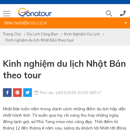
KINH NGHIỆM DU LỊCH
Tổng đài
Trang Chủ
Du Lịch Cùng Bạn
Kinh Nghiệm Du Lịch
Kinh nghiệm du lịch Nhật Bản theo tour
(028)39 14 18 18
Kinh nghiệm du lịch Nhật Bản
Hotline tour nước ngoài
theo tour
0786 711 611
Thứ sáu, 14/02/2020, 02:00 GMT+7
Hotline tour trong nước
Nhật Bản luôn nằm trong danh sách những điểm du lịch hấp dẫn
0783 336 116
nhất hành tinh. Từ xuân qua hạ, rồi sang thu hay những ngày
đông lạnh giá, xứ Phù Tang mùa nào cũng đẹp. Thời điểm từ
tháng 12 đến tháng 4 năm sau, lượng du khách tới Nhật rất đông