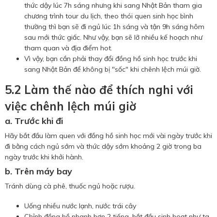
thức dậy lúc 7h sáng nhưng khi sang Nhật Bản tham gia
chương trình tour du lịch, theo thói quen sinh học bình
thường thì bạn sẽ đi ngủ lúc 1h sáng và tận 9h sáng hôm
sau mới thức giấc. Như vậy, bạn sẽ lỡ nhiều kế hoạch như
tham quan và địa điểm hot.
Vì vậy, bạn cần phải thay đổi đồng hồ sinh học trước khi
sang Nhật Bản để không bị "sốc" khi chênh lệch múi giờ.
5.2 Làm thế nào để thích nghi với
việc chênh lệch múi giờ
a. Trước khi đi
Hãy bắt đầu làm quen với đồng hồ sinh học mới vài ngày trước khi
đi bằng cách ngủ sớm và thức dậy sớm khoảng 2 giờ trong ba
ngày trước khi khởi hành.
b. Trên máy bay
Tránh dùng cà phê, thuốc ngủ hoặc rượu.
Uống nhiều nước lạnh, nước trái cây
Chỉnh đồng hồ nhanh hơn 2 tiếng, bắt đầu sinh hoạt như ta