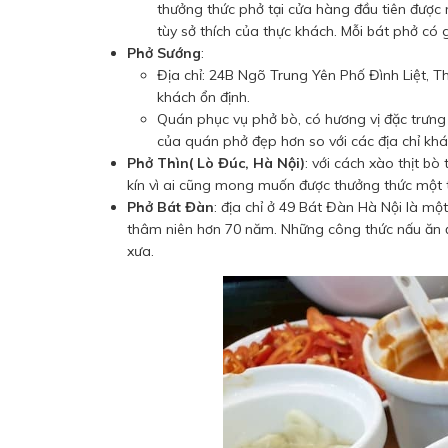
thưởng thức phở tại cửa hàng đầu tiên được 
tùy sở thích của thực khách. Mỗi bát phở có
Phở Sướng
:
Địa chỉ: 24B Ngõ Trung Yên Phố Đình Liệt, Th
khách ổn định.
Quán phục vụ phở bò, có hương vị đặc trưng 
của quán phở đẹp hơn so với các địa chỉ khá
Phở Thìn( Lò Đúc, Hà Nội)
: với cách xào thịt b
kín vì ai cũng mong muốn được thưởng thức một t
Phở Bát Đàn
: địa chỉ ở 49 Bát Đàn Hà Nội là mộ
thâm niên hơn 70 năm. Những công thức nấu ăn đ
xưa.