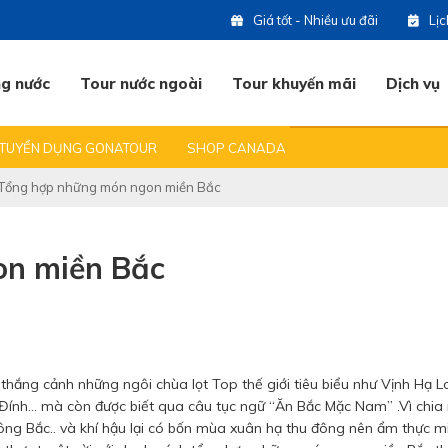
Giá tốt - Nhiều ưu đãi
Lị
ng nước
Tour nước ngoài
Tour khuyến mãi
Dịch vụ
 DU LỊCH
BẠN HỎI & CHÚNG TÔI TRẢ LỜI
ĐỊA ĐIỂM DU LỊCH HOT
TUYỂN DỤNG GONATOUR
SHOP CANADA
(0
Tổng hợp những món ngon miền Bắc
07
on miền Bắc
07
09
thắng cảnh những ngôi chùa lọt Top thế giới tiêu biểu như Vịnh Hạ 
ính... mà còn được biết qua câu tục ngữ “Ăn Bắc Mặc Nam” .Vì chia
ng Bắc.. và khí hậu lại có bốn mùa xuân hạ thu đông nên ẩm thực m
07