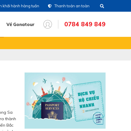
ch khởi hành hàng tuần
Thanh toán an toàn
0784 849 849
Về Gonatour
THÔNG TIN CHUYẾN ĐI
28)39 14 18 18
Tổng đài
86 711 611
Hotline tour nước
ngoài
83 336 116
Hotline tour trong nước
16 404 578
Hotine CSKH
Long Sa
 ra thành
iền Bắc
84 849 849
Hotline tư vấn dịch vụ