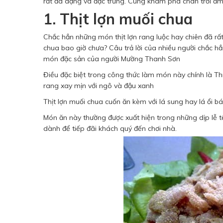
rất đa dạng và đặc trưng. Cùng khám phá chân trời ẩm
1. Thịt lợn muối chua
Chắc hẳn những món thịt lợn rang luộc hay chiên đã rấ
chua bao giờ chưa? Câu trả lời của nhiều người chắc hẳn
món đặc sản của người Mường Thanh Sơn
Điều đặc biệt trong công thức làm món này chính là T
rang xay mịn với ngô và đậu xanh
Thịt lợn muối chua cuốn ăn kèm với lá sung hay lá ổi b
Món ăn này thường được xuất hiện trong những dịp lễ t
dành để tiếp đãi khách quý đến chơi nhà.