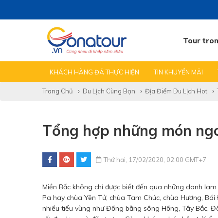
Tour tro
TẤT CẢ TIN
TEAMBUILDING GALA
KINH NGHIỆM
KHÁCH HÀNG ĐÃ THỰC HIỆN
TIN KHUYẾN MÃI
Trang Chủ
Du Lịch Cùng Bạn
Địa Điểm Du Lịch Hot
Tổng hợp những món ng
Thứ hai, 17/02/2020, 02:00 GMT+7
Miền Bắc không chỉ được biết đến qua những danh lam 
Pa hay chùa Yên Tử, chùa Tam Chúc, chùa Hương, Bái Đ
nhiều tiểu vùng như Đồng bằng sông Hồng, Tây Bắc, Đô