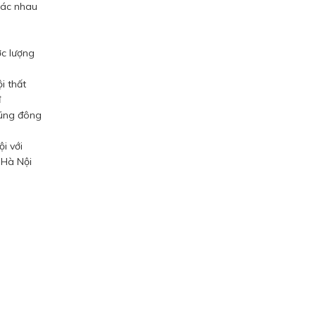
hác nhau
ợc lượng
i thất
đ
cũng đông
i với
 Hà Nội