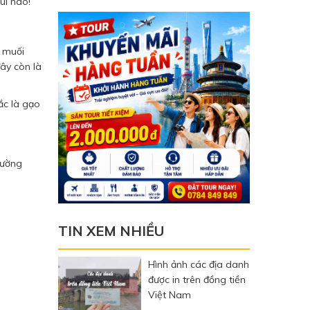
ui nào!
n muối
đây còn là
ắc là gạo
Mường
TIN XEM NHIỀU
Hình ảnh các địa danh
được in trên đồng tiền
Việt Nam