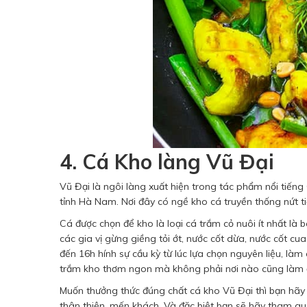
4. Cá Kho làng Vũ Đại
Vũ Đại là ngôi làng xuất hiện trong tác phẩm nổi tiế
tỉnh Hà Nam. Nơi đây có ngề kho cá truyền thống nứt t
Cá được chọn để kho là loại cá trắm cỏ nuôi ít nhất là
các gia vị gừng giềng tỏi ớt, nước cốt dừa, nước cốt cu
đến 16h hính sự cầu kỳ từ lúc lựa chọn nguyên liệu, là
trắm kho thơm ngon mà không phải nơi nào cũng làm 
Muốn thưởng thức đúng chất cá kho Vũ Đại thì bạn hãy 
thân thiện, mến khách. Và đặc biệt bạn sẽ hãy tham q