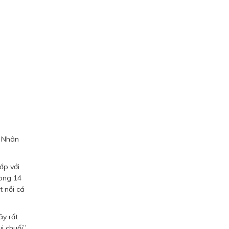
ý Nhân
ớp với
vòng 14
t nồi cá
ây rất
i chuối”