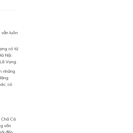
 vẫn luôn
ọng có từ
Hà Nội.
 Lã Vọng.
ơn những
 lăng
hác, có
g Chả Cá
ng vốn
hải đến