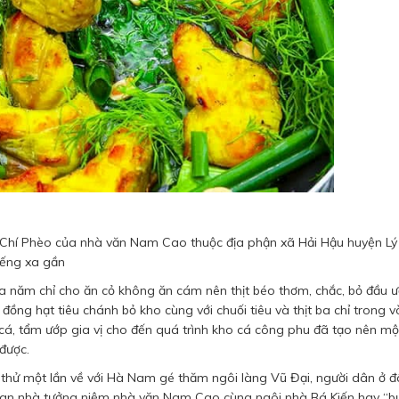
ng Chí Phèo của nhà văn Nam Cao thuộc địa phận xã Hải Hậu huyện L
iếng xa gần
 ba năm chỉ cho ăn cỏ không ăn cám nên thịt béo thơm, chắc, bỏ đầu ư
a đồng hạt tiêu chánh bỏ kho cùng với chuối tiêu và thịt ba chỉ trong 
m cá, tẩm ướp gia vị cho đến quá trình kho cá công phu đã tạo nên mộ
được.
thử một lần về với Hà Nam gé thăm ngôi làng Vũ Đại, người dân ở đ
uan nhà tưởng niệm nhà văn Nam Cao cùng ngôi nhà Bá Kiến hay “bụ