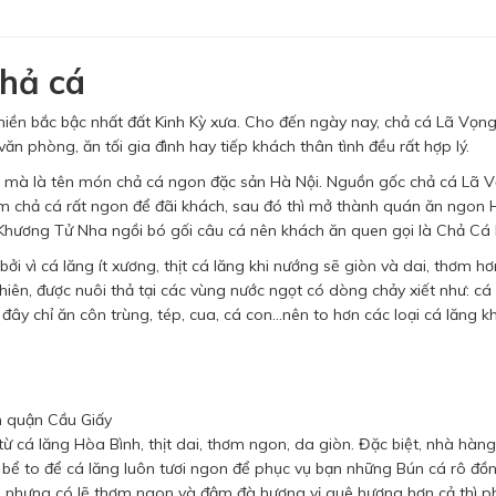
chả cá
ền bắc bậc nhất đất Kinh Kỳ xưa. Cho đến ngày nay, chả cá Lã Vọng
ăn phòng, ăn tối gia đình hay tiếp khách thân tình đều rất hợp lý.
 mà là tên món chả cá ngon đặc sản Hà Nội. Nguồn gốc chả cá Lã V
àm chả cá rất ngon để đãi khách, sau đó thì mở thành quán ăn ngon 
Khương Tử Nha ngồi bó gối câu cá nên khách ăn quen gọi là Chả Cá
i vì cá lăng ít xương, thịt cá lăng khi nướng sẽ giòn và dai, thơm h
hiên, được nuôi thả tại các vùng nước ngọt có dòng chảy xiết như: cá
 đây chỉ ăn côn trùng, tép, cua, cá con...nên to hơn các loại cá lăng k
n quận Cầu Giấy
 cá lăng Hòa Bình, thịt dai, thơm ngon, da giòn. Đặc biệt, nhà hàn
ể to để cá lăng luôn tươi ngon để phục vụ bạn những Bún cá rô đồ
, nhưng có lẽ thơm ngon và đậm đà hương vị quê hương hơn cả thì p