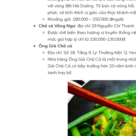
với vùng đất Hải Dương. Tô bún cá nóng hổi, 
phức, sẽ kích thích vị giác của thực khách mộ
Khoảng giá: 180.000 – 250.000 đ/người.
Chả cá Võng Ngư
: địa chỉ 29 Nguyễn Chí Thanh,
Được chế biến theo hương vị truyền thống nê
mức giá hợp lý chỉ từ 100.000-130.000đ
Ông Già Chả cá
:
Địa chỉ: Số 18, Tầng 9, Lý Thường Kiệt, Q. H
Nhà hàng Ông Già Chả Cá là một trong nhữ
Già Chả Cá có bếp trưởng hơn 20 năm kinh 
tanh hay bở