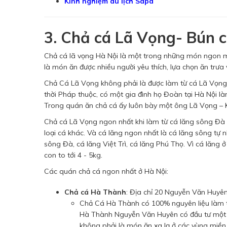
Kinh nghiệm du lịch Sapa
3. Chả cá Lã Vọng- Bún 
Chả cá lã vọng Hà Nội là một trong những món ngon mi
là món ăn được nhiều người yêu thích, lựa chọn ăn trưa v
Chả Cá Lã Vọng không phải là được làm từ cá Lã Vọng
thời Pháp thuộc, có một gia đình họ Đoàn tại Hà Nội l
Trong quán ăn chả cá ấy luôn bày một ông Lã Vọng – 
Chả cá Lã Vọng ngon nhất khi làm từ cá lăng sông Đà bở
loại cá khác. Và cá lăng ngon nhất là cá lăng sông tự n
sông Đà, cá lăng Việt Trì, cá lăng Phú Thọ. Vì cá lăng ở
con to tới 4 - 5kg.
Các quán chả cá ngon nhất ở Hà Nội:
Chả cá Hà Thành
: Địa chỉ 20 Nguyễn Văn Huyê
Chả Cá Hà Thành có 100% nguyên liệu làm từ
Hà Thành Nguyễn Văn Huyên có đầu tư một b
không phải là món ăn xa lạ ở các vùng miền