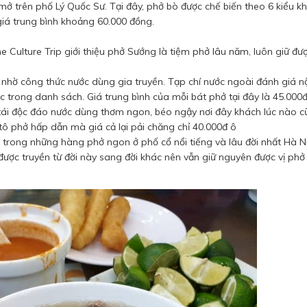
mở trên phố Lý Quốc Sư. Tại đây, phở bò được chế biến theo 6 kiểu k
 giá trung bình khoảng 60.000 đồng.
e Culture Trip giới thiệu phở Sướng là tiệm phở lâu năm, luôn giữ đư
nhờ công thức nước dùng gia truyền. Tạp chí nước ngoài đánh giá nộ
c trong danh sách. Giá trung bình của mỗi bát phở tại đây là 45.000
ò tái độc đáo nước dùng thơm ngon, béo ngậy nơi đây khách lúc nào 
ô phở hấp dẫn mà giá cả lại pải chăng chỉ 40.000đ ô
t trong những hàng phở ngon ở phố cổ nổi tiếng và lâu đời nhất Hà Nộ
ược truyền từ đời này sang đời khác nên vẫn giữ nguyên được vị phở