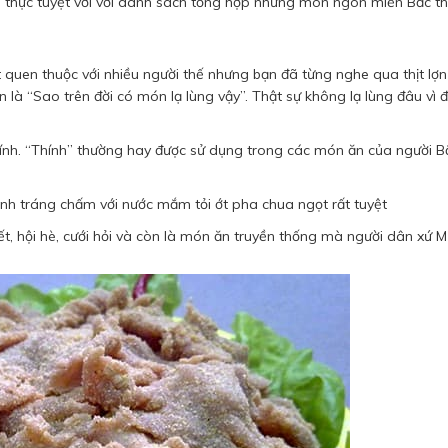
 thực tuyệt vời với danh sách tổng hợp những món ngon miền Bắc th
t quen thuộc với nhiều người thế nhưng bạn đã từng nghe qua thịt lợ
 là “Sao trên đời có món lạ lùng vậy”. Thật sự không lạ lùng đâu vì 
hính. “Thính” thường hay được sử dụng trong các món ăn của người B
ánh tráng chấm với nước mắm tỏi ớt pha chua ngọt rất tuyệt
ết, hội hè, cưới hỏi và còn là món ăn truyền thống mà người dân xứ 