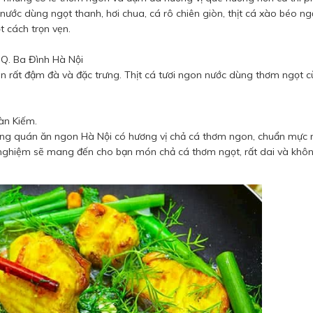
nước dùng ngọt thanh, hơi chua, cá rô chiên giòn, thịt cá xào béo n
t cách trọn vẹn.
 Q. Ba Đình Hà Nội
n rất đậm đà và đặc trưng. Thịt cá tươi ngon nước dùng thơm ngọt c
oàn Kiếm.
ng quán ăn ngon Hà Nội có hương vị chả cá thơm ngon, chuẩn mực 
nghiệm sẽ mang đến cho bạn món chả cá thơm ngọt, rất dai và khôn