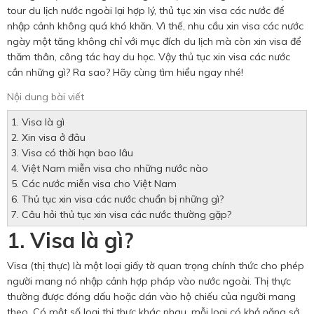
Hotine CSKH
tour du lịch nước ngoài lại hợp lý, thủ tục xin visa các nước để
nhập cảnh không quá khó khăn. Vì thế, nhu cầu xin visa các nước
0916 404 578
ngày một tăng không chỉ với mục đích du lịch mà còn xin visa để
thăm thân, công tác hay du học. Vậy thủ tục xin visa các nước
cần những gì? Ra sao? Hãy cùng tìm hiểu ngay nhé!
Hotline tư vấn dịch vụ
Nội dung bài viết
0784 849 849
1. Visa là gì
2. Xin visa ở đâu
3. Visa có thời hạn bao lâu
4. Việt Nam miễn visa cho những nước nào
5. Các nước miễn visa cho Việt Nam
6. Thủ tục xin visa các nước chuẩn bị những gì?
7. Câu hỏi thủ tục xin visa các nước thường gặp?
1. Visa là gì?
Visa (thị thực) là một loại giấy tờ quan trọng chính thức cho phép
người mang nó nhập cảnh hợp pháp vào nước ngoài. Thị thực
thường được đóng dấu hoặc dán vào hộ chiếu của người mang
theo. Có một số loại thị thực khác nhau, mỗi loại có khả năng sở