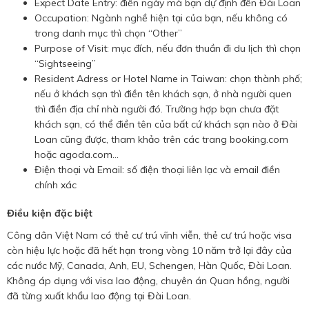
Expect Date Entry: điền ngày mà bạn dự định đến Đài Loan
Occupation: Ngành nghề hiện tại của bạn, nếu không có
trong danh mục thì chọn “Other”
Purpose of Visit: mục đích, nếu đơn thuần đi du lịch thì chọn
“Sightseeing”
Resident Adress or Hotel Name in Taiwan: chọn thành phố;
nếu ở khách sạn thì điền tên khách sạn, ở nhà người quen
thì điền địa chỉ nhà người đó. Trường hợp bạn chưa đặt
khách sạn, có thể điền tên của bất cứ khách sạn nào ở Đài
Loan cũng được, tham khảo trên các trang booking.com
hoặc agoda.com…
Điện thoại và Email: số điện thoại liên lạc và email điền
chính xác
Điều kiện đặc biệt
Công dân Việt Nam có thẻ cư trú vĩnh viễn, thẻ cư trú hoặc visa
còn hiệu lực hoặc đã hết hạn trong vòng 10 năm trở lại đây của
các nước Mỹ, Canada, Anh, EU, Schengen, Hàn Quốc, Đài Loan.
Không áp dụng với visa lao động, chuyên án Quan hồng, người
đã từng xuất khẩu lao động tại Đài Loan.