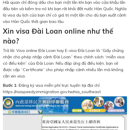
Hải quan chỉ đóng dấu cho bạn một lần khi bạn vào cửa khẩu lần
đầu tiên và kiểm tra nó khi bạn rời khỏi đất nước Hàn Quốc. Nghĩa
là visa du lịch của bạn chỉ có giá trị một lần cho dù bạn xuất cảnh
vào Hàn Quốc thời gian bao lâu.
Xin visa Đài Loan online như thế
nào?
Trả lời: Visa online Đài Loan hay E-visa Đài Loan là “Giấy chứng
nhận cho phép nhập cảnh Đài Loan” theo chính sách “miễn visa
có điều kiện” của Đài Loan. Nếu đáp ứng đủ điều kiện, bạn sẽ
được cấp “Certificate” cho phép nhập cảnh nhiều lần mà không
cần xin visa.
Bước 1:
Đăng ký visa miễn phí trực tuyến tại địa chỉ
https://niaspeedy.immigration.gov.tw/nia_southeast