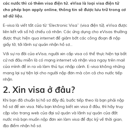
các nước thì có thêm visa điện tử. eVisa là loại visa điện tử
cho phép bạn apply online, thông tin sẽ được lưu trữ trong cơ
sở dữ liệu.
E-visa là viết tắt của từ “Electronic Visa” (visa điện tử), eVisa được
liên kết với số hộ chiếu cá nhân. Các ứng dụng cho eVisas thường
được thực hiện qua internet để giảm bớt các công đoạn đi nộp
giấy tờ, tới lãnh sự quán nhận hồ sơ…
Với sự ra đời của eVisa, người xin cấp visa có thể thực hiện tại bất
cứ nơi đâu miễn là có mạng internet và nhận visa ngay trên mail
của mình để in ra và làm thủ tục nhập cảnh. E-visa không những
mang lại sự tiện lợi cho người nộp đơn mà còn cả cho nước tiếp
nhận.
2. Xin visa ở đâu?
Khi bạn đã chuẩn bị hồ sơ đầy đủ, bước tiếp theo là bạn phải nộp
hồ sơ để xin visa. Nếu bạn không biết xin visa ở đâu, thì hãy truy
cập vào trang web của đại sứ quán và lãnh sự quán của đất
nước mà bạn muốn nộp đơn xin làm visa để đọc kỹ về thời gian,
địa điểm nhận hồ sơ.