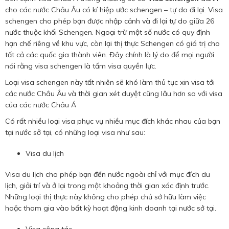
cho các nước Châu Âu có kí hiệp ước schengen – tự do đi lại. Visa
schengen cho phép bạn được nhập cảnh và đi lại tự do giữa 26
nước thuộc khối Schengen. Ngoại trừ một số nước có quy định
hạn chế riêng về khu vực, còn lại thị thực Schengen có giá trị cho
tất cả các quốc gia thành viên. Đây chính là lý do để mọi người
nói rằng visa schengen là tấm visa quyền lực.
Loại visa schengen này tất nhiên sẽ khó làm thủ tục xin visa tới
các nước Châu Âu và thời gian xét duyệt cũng lâu hơn so với visa
của các nước Châu Á
Có rất nhiều loại visa phục vụ nhiều mục đích khác nhau của bạn
tại nước sở tại, có những loại visa như sau:
Visa du lịch
Visa du lịch cho phép bạn đến nước ngoài chỉ với mục đích du
lịch, giải trí và ở lại trong một khoảng thời gian xác định trước.
Những loại thị thực này không cho phép chủ sở hữu làm việc
hoặc tham gia vào bất kỳ hoạt động kinh doanh tại nước sở tại.
Visa công tác