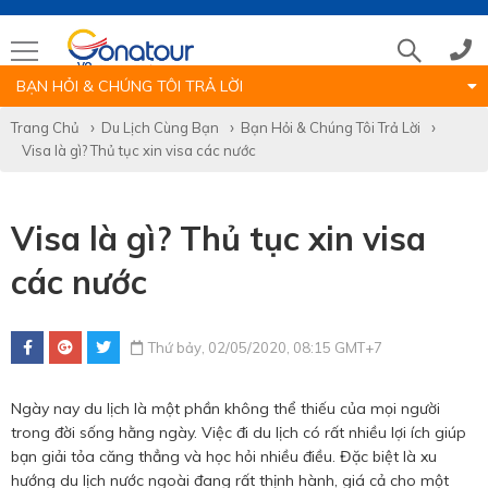
BẠN HỎI & CHÚNG TÔI TRẢ LỜI
Tổng đài
Trang Chủ
Du Lịch Cùng Bạn
Bạn Hỏi & Chúng Tôi Trả Lời
Visa là gì? Thủ tục xin visa các nước
(028)39 14 18 18
Visa là gì? Thủ tục xin visa
Hotline tour nước ngoài
các nước
0786 711 611
Thứ bảy, 02/05/2020, 08:15 GMT+7
Hotline tour trong nước
Ngày nay du lịch là một phần không thể thiếu của mọi người
0783 336 116
trong đời sống hằng ngày. Việc đi du lịch có rất nhiều lợi ích giúp
bạn giải tỏa căng thẳng và học hỏi nhiều điều. Đặc biệt là xu
hướng du lịch nước ngoài đang rất thịnh hành, giá cả cho một