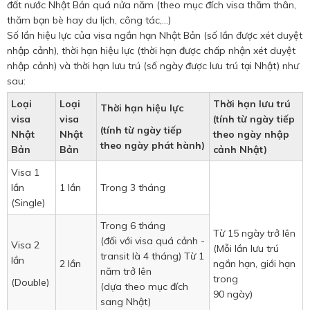
đất nước Nhật Bản quá nửa năm (theo mục đích visa thăm thân,
thăm bạn bè hay du lịch, công tác,…)
Số lần hiệu lực của visa ngắn hạn Nhật Bản (số lần được xét duyệt
nhập cảnh), thời hạn hiệu lực (thời hạn được chấp nhận xét duyệt
nhập cảnh) và thời hạn lưu trú (số ngày được lưu trú tại Nhật) như
sau:
Loại
Loại
Thời hạn lưu trú
Thời hạn hiệu lực
visa
visa
(tính từ ngày tiếp
(tính từ ngày tiếp
Nhật
Nhật
theo ngày nhập
theo ngày phát hành)
Bản
Bản
cảnh Nhật)
Visa 1
lần
1 lần
Trong 3 tháng
(Single)
Trong 6 tháng
Từ 15 ngày trở lên
(đối với visa quá cảnh -
Visa 2
(Mỗi lần lưu trú
transit là 4 tháng) Từ 1
lần
2 lần
ngắn hạn, giới hạn
năm trở lên
trong
(Double)
(dựa theo mục đích
90 ngày)
sang Nhật)