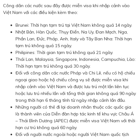
Công dân các nước sau đây được miễn visa khi nhập cảnh vào
Việt Nam với các điều kiện kèm theo:
Brunei: Thời hạn tạm trú tại Việt Nam không quá 14 ngày.
Nhật Bản, Hàn Quốc, Thụy Điển, Na Uy, Đan Mạch, Nga,
Phần Lan, Đức, Pháp, Anh, Italy và Tây Ban Nha: Thời hạn
tạm trú không quá 15 ngày.
Philipines: Thời gian tạm trú không quá 21 ngày.
Thái Lan, Malaysia, Singapore, Indonesia, Campuchia, Lào:
Thời hạn tạm trú không quá 30 ngày.
Đối với công dân các nước Pháp và Chi Lê, nếu có hộ chiếu
ngoại giao hoặc hộ chiếu công vụ sẽ được miễn visa khi
nhập cảnh vào Việt Nam và được lưu trú một lần liên tục
hoặc lưu trú nhiều lần với tổng thời gian không quá 90 ngày
trong thời hạn 6 tháng tính từ ngày nhập cảnh lần đầu.
Những người có thẻ đi lại doanh nhân thuộc các quốc gia
là thành viên của Diễn đàn hợp tác kinh tế khu vực Châu Á
– Thái Bình Dương (APEC) được miễn visa Việt Nam với thời
hạn cư trú không quá 60 ngày.
Đối với người nước ngoài hoặc người Việt Nam quốc tịch