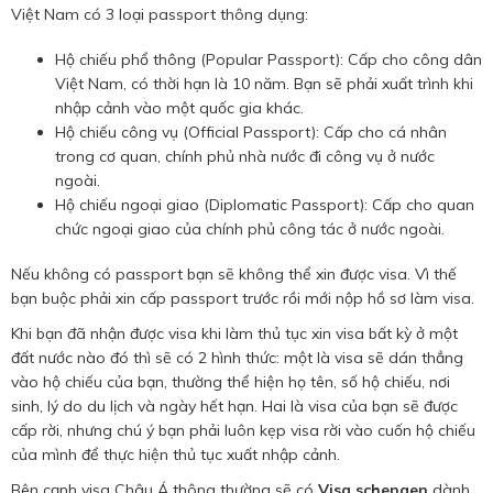
Việt Nam có 3 loại passport thông dụng:
Hộ chiếu phổ thông (Popular Passport): Cấp cho công dân
Việt Nam, có thời hạn là 10 năm. Bạn sẽ phải xuất trình khi
nhập cảnh vào một quốc gia khác.
Hộ chiếu công vụ (Official Passport): Cấp cho cá nhân
trong cơ quan, chính phủ nhà nước đi công vụ ở nước
ngoài.
Hộ chiếu ngoại giao (Diplomatic Passport): Cấp cho quan
chức ngoại giao của chính phủ công tác ở nước ngoài.
Nếu không có passport bạn sẽ không thể xin được visa. Vì thế
bạn buộc phải xin cấp passport trước rồi mới nộp hồ sơ làm visa.
Khi bạn đã nhận được visa khi làm thủ tục xin visa bất kỳ ở một
đất nước nào đó thì sẽ có 2 hình thức: một là visa sẽ dán thẳng
vào hộ chiếu của bạn, thường thể hiện họ tên, số hộ chiếu, nơi
sinh, lý do du lịch và ngày hết hạn. Hai là visa của bạn sẽ được
cấp rời, nhưng chú ý bạn phải luôn kẹp visa rời vào cuốn hộ chiếu
của mình để thực hiện thủ tục xuất nhập cảnh.
Bên cạnh visa Châu Á thông thường sẽ có
Visa schengen
dành