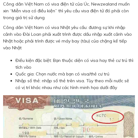
Công dân Việt Nam có visa điện tử của Úc, Newzealand muốn
xin “Miễn visa có điều kiện” thì yêu cầu visa điện tử đó phải còn
trong giá trị sử dụng
Công dân Việt Nam có visa Nhật yêu cầu: đương sự khi nhập
cảnh vào Đài Loan phải xuất trình được dấu nhập xuất cảnh vào
Nhật hoặc phải trình được vé máy bay (tàu) của chặng kế tiếp
vào Nhật
Điều kiện đặc biệt: Bạn thuộc diện có visa hay thẻ cư trú thì
tích vào
Quốc gia: Chọn nước mà bạn có visa/thẻ cư trú
Nhập số thẻ: nhập số thẻ trên visa. Tùy theo mỗi nước sẽ
có vị trí khác nhau như các hình minh họa dưới đây