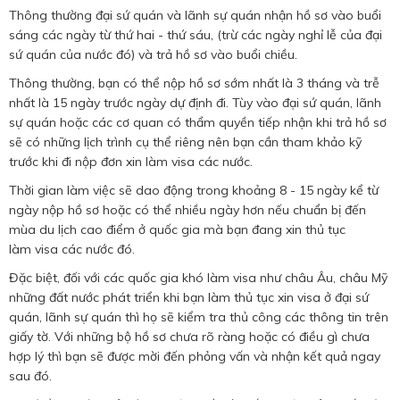
Thông thường đại sứ quán và lãnh sự quán nhận hồ sơ vào buổi
sáng các ngày từ thứ hai - thứ sáu, (trừ các ngày nghỉ lễ của đại
sứ quán của nước đó) và trả hồ sơ vào buổi chiều.
Thông thường, bạn có thể nộp hồ sơ sớm nhất là 3 tháng và trễ
nhất là 15 ngày trước ngày dự định đi. Tùy vào đại sứ quán, lãnh
sự quán hoặc các cơ quan có thẩm quyền tiếp nhận khi trả hồ sơ
sẽ có những lịch trình cụ thể riêng nên bạn cần tham khảo kỹ
trước khi đi nộp đơn xin làm visa các nước.
Thời gian làm việc sẽ dao động trong khoảng 8 - 15 ngày kể từ
ngày nộp hồ sơ hoặc có thể nhiều ngày hơn nếu chuẩn bị đến
mùa du lịch cao điểm ở quốc gia mà bạn đang xin thủ tục
làm visa các nước đó.
Đặc biệt, đối với các quốc gia khó làm visa như châu Âu, châu Mỹ
những đất nước phát triển khi bạn làm thủ tục xin visa ở đại sứ
quán, lãnh sự quán thì họ sẽ kiểm tra thủ công các thông tin trên
giấy tờ. Với những bộ hồ sơ chưa rõ ràng hoặc có điều gì chưa
hợp lý thì bạn sẽ được mời đến phỏng vấn và nhận kết quả ngay
sau đó.