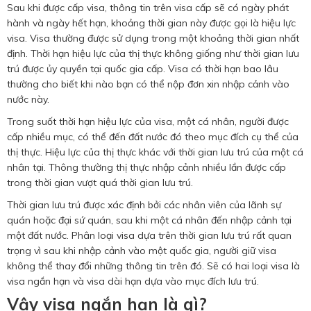
Sau khi được cấp visa, thông tin trên visa cấp sẽ có ngày phát
hành và ngày hết hạn, khoảng thời gian này được gọi là hiệu lực
visa. Visa thường được sử dụng trong một khoảng thời gian nhất
định. Thời hạn hiệu lực của thị thực không giống như thời gian lưu
trú được ủy quyền tại quốc gia cấp. Visa có thời hạn bao lâu
thường cho biết khi nào bạn có thể nộp đơn xin nhập cảnh vào
nước này.
Trong suốt thời hạn hiệu lực của visa, một cá nhân, người được
cấp nhiều mục, có thể đến đất nước đó theo mục đích cụ thể của
thị thực. Hiệu lực của thị thực khác với thời gian lưu trú của một cá
nhân tại. Thông thường thị thực nhập cảnh nhiều lần được cấp
trong thời gian vượt quá thời gian lưu trú.
Thời gian lưu trú được xác định bởi các nhân viên của lãnh sự
quán hoặc đại sứ quán, sau khi một cá nhân đến nhập cảnh tại
một đất nước. Phân loại visa dựa trên thời gian lưu trú rất quan
trọng vì sau khi nhập cảnh vào một quốc gia, người giữ visa
không thể thay đổi những thông tin trên đó. Sẽ có hai loại visa là
visa ngắn hạn và visa dài hạn dựa vào mục đích lưu trú.
Vậy visa ngắn hạn là gì?