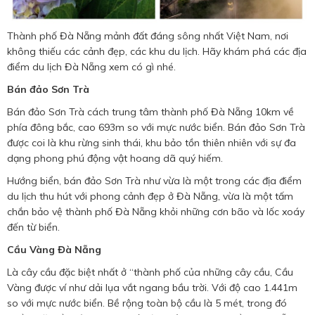
Thành phố Đà Nẵng mảnh đất đáng sông nhất Việt Nam, nơi
không thiếu các cảnh đẹp, các khu du lịch. Hãy khám phá các địa
điểm du lịch Đà Nẵng xem có gì nhé.
Bán đảo Sơn Trà
Bán đảo Sơn Trà cách trung tâm thành phố Đà Nẵng 10km về
phía đông bắc, cao 693m so với mực nước biển. Bán đảo Sơn Trà
được coi là khu rừng sinh thái, khu bảo tồn thiên nhiên với sự đa
dạng phong phú động vật hoang dã quý hiếm.
Hướng biển, bán đảo Sơn Trà như vừa là một trong các địa điểm
du lịch thu hút với phong cảnh đẹp ở Đà Nẵng, vừa là một tấm
chắn bảo vệ thành phố Đà Nẵng khỏi những cơn bão và lốc xoáy
đến từ biển.
Cầu Vàng Đà Nẵng
Là cây cầu đặc biệt nhất ở “thành phố của những cây cầu, Cầu
Vàng được ví như dải lụa vắt ngang bầu trời. Với độ cao 1.441m
so với mực nước biển. Bề rộng toàn bộ cầu là 5 mét, trong đó