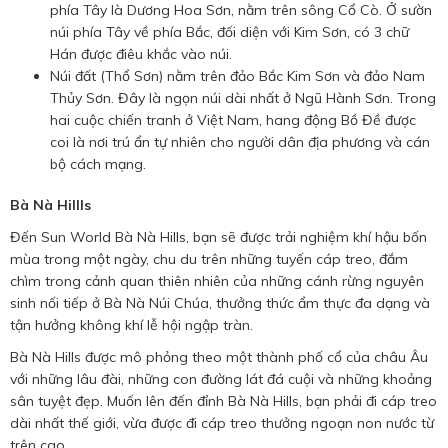
phía Tây là Dương Hoa Sơn, nằm trên sông Cổ Cò. Ở sườn
núi phía Tây về phía Bắc, đối diện với Kim Sơn, có 3 chữ
Hán được điêu khắc vào núi.
Núi đất (Thổ Sơn) nằm trên đảo Bắc Kim Sơn và đảo Nam
Thủy Sơn. Đây là ngọn núi dài nhất ở Ngũ Hành Sơn. Trong
hai cuộc chiến tranh ở Việt Nam, hang động Bồ Đề được
coi là nơi trú ẩn tự nhiên cho người dân địa phương và cán
bộ cách mạng.
Bà Nà Hillls
Đến Sun World Bà Nà Hills, bạn sẽ được trải nghiệm khí hậu bốn
mùa trong một ngày, chu du trên những tuyến cáp treo, đắm
chìm trong cảnh quan thiên nhiên của những cánh rừng nguyên
sinh nối tiếp ở Bà Nà Núi Chúa, thưởng thức ẩm thực đa dạng và
tận hưởng không khí lễ hội ngập tràn.
Bà Nà Hills được mô phỏng theo một thành phố cổ của châu Âu
với những lâu đài, những con đường lát đá cuội và những khoảng
sân tuyệt đẹp. Muốn lên đến đỉnh Bà Nà Hills, bạn phải đi cáp treo
dài nhất thế giới, vừa được đi cáp treo thưởng ngoạn non nước từ
trên cao.