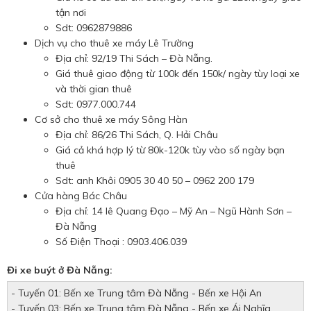
tận nơi
Sdt: 0962879886
Dịch vụ cho thuê xe máy Lê Trường
Địa chỉ: 92/19 Thi Sách – Đà Nẵng.
Giá thuê giao động từ 100k đến 150k/ ngày tùy loại xe
và thời gian thuê
Sdt: 0977.000.744
Cơ sở cho thuê xe máy Sông Hàn
Địa chỉ: 86/26 Thi Sách, Q. Hải Châu
Giá cả khá hợp lý từ 80k-120k tùy vào số ngày bạn
thuê
Sdt: anh Khôi 0905 30 40 50 – 0962 200 179
Cửa hàng Bác Châu
Địa chỉ: 14 lê Quang Đạo – Mỹ An – Ngũ Hành Sơn –
Đà Nẵng
Số Điện Thoại : 0903.406.039
Đi xe buýt ở Đà Nẵng:
- Tuyến 01: Bến xe Trung tâm Đà Nẵng - Bến xe Hội An
- Tuyến 03: Bến xe Trung tâm Đà Nẵng - Bến xe Ái Nghĩa