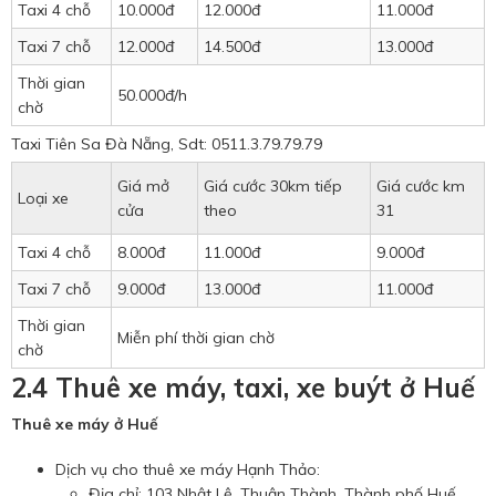
Taxi 4 chỗ
10.000đ
12.000đ
11.000đ
Taxi 7 chỗ
12.000đ
14.500đ
13.000đ
Thời gian
50.000đ/h
chờ
Taxi Tiên Sa Đà Nẵng, Sdt: 0511.3.79.79.79
Giá mở
Giá cước 30km tiếp
Giá cước km
Loại xe
cửa
theo
31
Taxi 4 chỗ
8.000đ
11.000đ
9.000đ
Taxi 7 chỗ
9.000đ
13.000đ
11.000đ
Thời gian
Miễn phí thời gian chờ
chờ
2.4 Thuê xe máy, taxi, xe buýt ở Huế
Thuê xe máy ở Huế
Dịch vụ cho thuê xe máy Hạnh Thảo:
Địa chỉ: 103 Nhật Lệ, Thuận Thành, Thành phố Huế