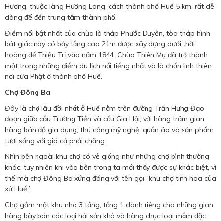
Hương, thuộc làng Hương Long, cách thành phố Huế 5 km, rất dễ
dàng để đến trung tâm thành phố.
Điểm nổi bật nhất của chùa là tháp Phước Duyên, tòa tháp hình
bát giác này có bảy tầng cao 21m được xây dựng dưới thời
hoàng đế Thiệu Trị vào năm 1844. Chùa Thiên Mụ đã trở thành
một trong những điểm du lịch nổi tiếng nhất và là chốn linh thiên
nơi cửa Phật ở thành phố Huế.
Chợ Đông Ba
Đây là chợ lâu đời nhất ở Huế nằm trên đường Trần Hưng Đạo
đoạn giữa cầu Trường Tiền và cầu Gia Hội, với hàng trăm gian
hàng bán đồ gia dụng, thủ công mỹ nghệ, quần áo và sản phẩm
tươi sống với giá cả phải chăng.
Nhìn bên ngoài khu chợ có vẻ giống như những chợ bình thường
khác, tuy nhiên khi vào bên trong ta mới thấy được sự khác biệt, vì
thế mà chợ Đông Ba xứng đáng với tên gọi “khu chợ tinh hoa của
xứ Huế”.
Chợ gồm một khu nhà 3 tầng, tầng 1 dành riêng cho những gian
hàng bày bán các loại hải sản khô và hàng chục loại mắm đặc