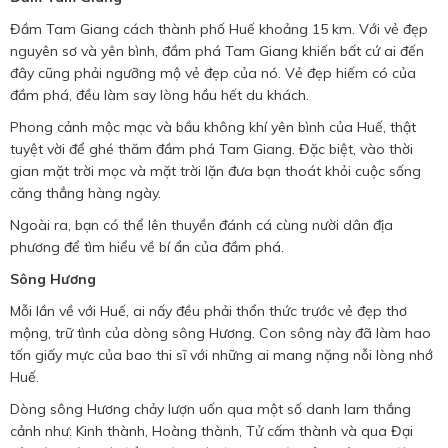
Đầm Tam Giang cách thành phố Huế khoảng 15 km. Với vẻ đẹp
nguyên sơ và yên bình, đầm phá Tam Giang khiến bất cứ ai đến
đây cũng phải ngưỡng mộ vẻ đẹp của nó. Vẻ đẹp hiếm có của
đầm phá, đều làm say lòng hầu hết du khách.
Phong cảnh mộc mạc và bầu không khí yên bình của Huế, thật
tuyệt vời để ghé thăm đầm phá Tam Giang. Đặc biệt, vào thời
gian mặt trời mọc và mặt trời lặn đưa bạn thoát khỏi cuộc sống
căng thẳng hàng ngày.
Ngoài ra, bạn có thể lên thuyền đánh cá cùng nười dân địa
phương để tìm hiểu về bí ẩn của đầm phá.
Sông Hương
Mỗi lần về với Huế, ai nấy đều phải thổn thức trước vẻ đẹp thơ
mộng, trữ tình của dòng sông Hương. Con sông này đã làm hao
tốn giấy mực của bao thi sĩ với những ai mang nặng nỗi lòng nhớ
Huế.
Dòng sông Hương chảy lượn uốn qua một số danh lam thắng
cảnh như: Kinh thành, Hoàng thành, Tử cấm thành và qua Đại