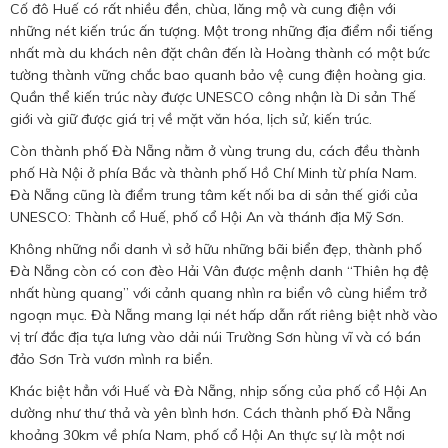
Cố đô Huế có rất nhiều đền, chùa, lăng mộ và cung điện với
những nét kiến ​​trúc ấn tượng. Một trong những địa điểm nổi tiếng
nhất mà du khách nên đặt chân đến là Hoàng thành có một bức
tường thành vững chắc bao quanh bảo vệ cung điện hoàng gia.
Quần thể kiến trúc này được UNESCO công nhận là Di sản Thế
giới và giữ được giá trị về mặt văn hóa, lịch sử, kiến trúc.
Còn thành phố Đà Nẵng nằm ở vùng trung du, cách đều thành
phố Hà Nội ở phía Bắc và thành phố Hồ Chí Minh từ phía Nam.
Đà Nẵng cũng là điểm trung tâm kết nối ba di sản thế giới của
UNESCO: Thành cổ Huế, phố cổ Hội An và thánh địa Mỹ Sơn.
Không những nổi danh vì sở hữu những bãi biển đẹp, thành phố
Đà Nẵng còn có con đèo Hải Vân được mệnh danh “Thiên hạ đệ
nhất hùng quang” với cảnh quang nhìn ra biển vô cùng hiểm trở
ngoạn mục. Đà Nẵng mang lại nét hấp dẫn rất riêng biệt nhờ vào
vị trí đắc địa tựa lưng vào dải núi Trường Sơn hùng vĩ và có bán
đảo Sơn Trà vươn mình ra biển.
Khác biệt hẳn với Huế và Đà Nẵng, nhịp sống của phố cổ Hội An
dường như thư thả và yên bình hơn. Cách thành phố Đà Nẵng
khoảng 30km về phía Nam, phố cổ Hội An thực sự là một nơi