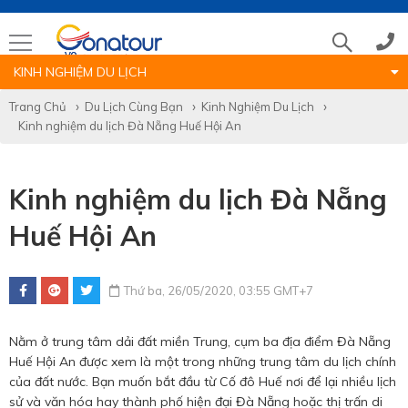
KINH NGHIỆM DU LỊCH
Tổng đài
Trang Chủ
Du Lịch Cùng Bạn
Kinh Nghiệm Du Lịch
Kinh nghiệm du lịch Đà Nẵng Huế Hội An
(028)39 14 18 18
Kinh nghiệm du lịch Đà Nẵng
Hotline tour nước ngoài
Huế Hội An
0786 711 611
Thứ ba, 26/05/2020, 03:55 GMT+7
Hotline tour trong nước
Nằm ở trung tâm dải đất miền Trung, cụm ba địa điểm Đà Nẵng
0783 336 116
Huế Hội An được xem là một trong những trung tâm du lịch chính
của đất nước. Bạn muốn bắt đầu từ Cố đô Huế nơi để lại nhiều lịch
sử và văn hóa hay thành phố hiện đại Đà Nẵng hoặc thị trấn di