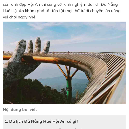
Hotine CSKH
sản xinh đẹp Hội An thì cùng với kinh nghiệm du lịch Đà Nẵng
Huế Hội An khám phá tất tần tật mọi thứ từ di chuyển, ăn uống,
0916 404 578
vui chơi ngay nhé.
Hotline tư vấn dịch vụ
0784 849 849
Nội dung bài viết
1. Du lịch Đà Nẵng Huế Hội An có gì?