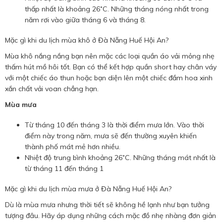
thấp nhất là khoảng 26˚C. Những tháng nóng nhất trong
năm rơi vào giữa tháng 6 và tháng 8.
Mặc gì khi du lịch mùa khô ở Đà Nẵng Huế Hội An?
Mùa khô nắng nắng bạn nên mặc các loại quần áo vải mỏng nhẹ
thấm hút mồ hôi tốt. Bạn có thể kết hợp quần short hay chân váy
với một chiếc áo thun hoặc bạn diện lên một chiếc đầm hoa xinh
xắn chất vải voan chẳng hạn.
Mùa mưa
Từ tháng 10 đến tháng 3 là thời điểm mưa lớn. Vào thời
điểm này trong năm, mưa sẽ đến thường xuyên khiến
thành phố mát mẻ hơn nhiều.
Nhiệt độ trung bình khoảng 26˚C. Những tháng mát nhất là
từ tháng 11 đến tháng 1
Mặc gì khi du lịch mùa mưa ở Đà Nẵng Huế Hội An?
Dù là mùa mưa nhưng thời tiết sẽ không hề lạnh như bạn tưởng
tượng đâu. Hãy áp dụng những cách mặc đồ nhẹ nhàng đơn giản