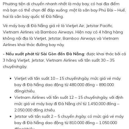
Phương tiện di chuyển nhanh nhất là máy bay, có hai địa điểm
mà bạn có thể chọn để đáp xuống: một là sân bay Phú Bài – Huế,
hai là sân bay quốc tế Đà Nẵng.
Vé máy bay đi Đà Nẵng giá rẻ là Vietjet Air, Jetstar Pacific,
Vietnam Airlines và Bamboo Airways. Hiện nay có 4 hãng hàng
không nội địa là Vietjet, Jetstar, Bamboo Airways và Vietnam
Airlines khai thác đường bay này.
- Nếu xuất phát từ Sài Gòn đến Đà Nẵng:
được khai thác bởi cả
3 hãng Vietjet, Jetstar, Vietnam Airlines với tần suất 30 – 35
chuyến/ngày.
Vietjet với tần suất 10 – 15 chuyến/ngày, mức giá vé máy
bay đi Đà Nẵng dao động từ 480.000 đồng – 890.000
đồng/chiều.
Vietnam Airlines với tần suất 12 – 15 chuyến/ngày, với định
mức giá vé máy bay đi Đà Nẵng chỉ từ 1.450.000 đồng –
2.050.000 đồng /chiều.
Jetstar với tần suất 2 – 5 chuyến /ngày, có mức giá vé máy
bay đi Đà Nẵng dao động từ 810.000 đồng – 1.050.000