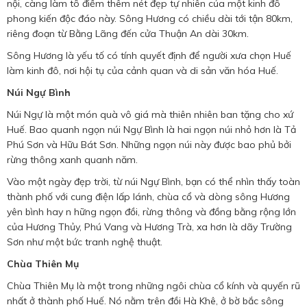
nội, càng làm tô điểm thêm nét đẹp tự nhiên của một kinh đô
phong kiến độc đáo này. Sông Hương có chiều dài tới tận 80km,
riêng đoạn từ Bằng Lãng đến cửa Thuận An dài 30km.
Sông Hương là yếu tố có tính quyết định để người xưa chọn Huế
làm kinh đô, nơi hội tụ của cảnh quan và di sản văn hóa Huế.
Núi Ngự Bình
Núi Ngự là một món quà vô giá mà thiên nhiên ban tặng cho xứ
Huế. Bao quanh ngọn núi Ngự Bình là hai ngọn núi nhỏ hơn là Tả
Phú Sơn và Hữu Bát Sơn. Những ngọn núi này được bao phủ bởi
rừng thông xanh quanh năm.
Vào một ngày đẹp trời, từ núi Ngự Bình, bạn có thể nhìn thấy toàn
thành phố với cung điện lấp lánh, chùa cổ và dòng sông Hương
yên bình hay n hững ngọn đồi, rừng thông và đồng bằng rộng lớn
của Hương Thủy, Phú Vang và Hương Trà, xa hơn là dãy Trường
Sơn như một bức tranh nghệ thuật.
Chùa Thiên Mụ
Chùa Thiên Mụ là một trong những ngôi chùa cổ kính và quyến rũ
nhất ở thành phố Huế. Nó nằm trên đồi Hà Khê, ở bờ bắc sông