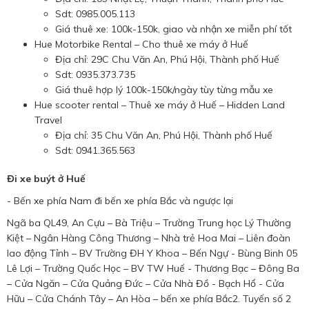
Sdt: 0985.005.113
Giá thuê xe: 100k-150k, giao và nhận xe miễn phí tốt
Hue Motorbike Rental – Cho thuê xe máy ở Huế
Địa chỉ: 29C Chu Văn An, Phú Hội, Thành phố Huế
Sdt: 0935.373.735
Giá thuê hợp lý 100k-150k/ngày tùy từng mẫu xe
Hue scooter rental – Thuê xe máy ở Huế – Hidden Land
Travel
Địa chỉ: 35 Chu Văn An, Phú Hội, Thành phố Huế
Sdt: 0941.365.563
Đi xe buýt ở Huế
- Bến xe phía Nam đi bến xe phía Bắc và ngược lại
Ngã ba QL49, An Cựu – Bà Triệu – Trường Trung học Lý Thường
Kiệt – Ngân Hàng Công Thương – Nhà trẻ Hoa Mai – Liên đoàn
lao động Tỉnh – BV Trường ĐH Y Khoa – Bến Ngự - Bùng Binh 05
Lê Lợi – Trường Quốc Học – BV TW Huế - Thương Bạc – Đông Ba
– Cửa Ngăn – Cửa Quảng Đức – Cửa Nhà Đồ - Bạch Hổ - Cửa
Hữu – Cửa Chánh Tây – An Hòa – bến xe phía Bắc2. Tuyến số 2