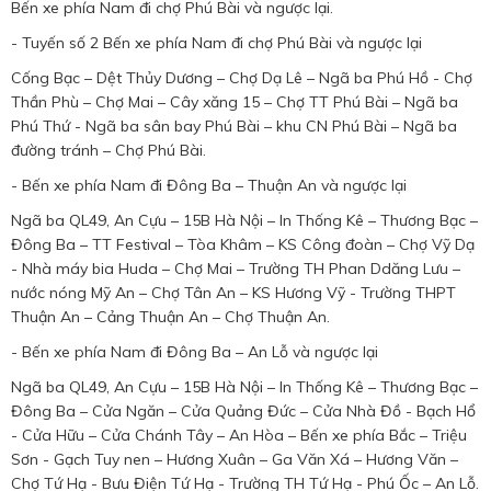
Bến xe phía Nam đi chợ Phú Bài và ngược lại.
- Tuyến số 2 Bến xe phía Nam đi chợ Phú Bài và ngược lại
Cống Bạc – Dệt Thủy Dương – Chợ Dạ Lê – Ngã ba Phú Hồ - Chợ
Thần Phù – Chợ Mai – Cây xăng 15 – Chợ TT Phú Bài – Ngã ba
Phú Thứ - Ngã ba sân bay Phú Bài – khu CN Phú Bài – Ngã ba
đường tránh – Chợ Phú Bài.
- Bến xe phía Nam đi Đông Ba – Thuận An và ngược lại
Ngã ba QL49, An Cựu – 15B Hà Nội – In Thống Kê – Thương Bạc –
Đông Ba – TT Festival – Tòa Khâm – KS Công đoàn – Chợ Vỹ Dạ
- Nhà máy bia Huda – Chợ Mai – Trường TH Phan Ddăng Lưu –
nước nóng Mỹ An – Chợ Tân An – KS Hương Vỹ - Trường THPT
Thuận An – Cảng Thuận An – Chợ Thuận An.
- Bến xe phía Nam đi Đông Ba – An Lỗ và ngược lại
Ngã ba QL49, An Cựu – 15B Hà Nội – In Thống Kê – Thương Bạc –
Đông Ba – Cửa Ngăn – Cửa Quảng Đức – Cửa Nhà Đồ - Bạch Hổ
- Cửa Hữu – Cửa Chánh Tây – An Hòa – Bến xe phía Bắc – Triệu
Sơn - Gạch Tuy nen – Hương Xuân – Ga Văn Xá – Hương Văn –
Chợ Tứ Hạ - Bưu Điện Tứ Hạ - Trường TH Tứ Hạ - Phú Ốc – An Lỗ.