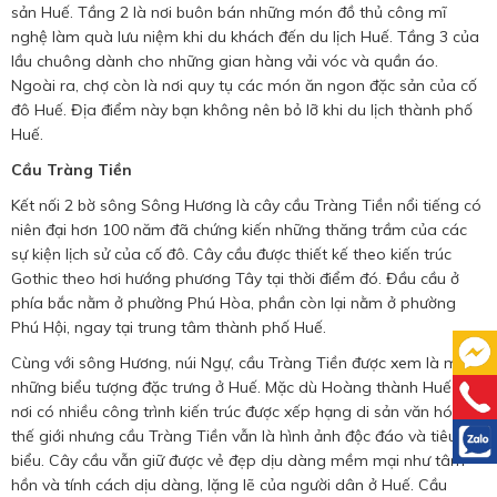
sản Huế. Tầng 2 là nơi buôn bán những món đồ thủ công mĩ
nghệ làm quà lưu niệm khi du khách đến du lịch Huế. Tầng 3 của
lầu chuông dành cho những gian hàng vải vóc và quần áo.
Ngoài ra, chợ còn là nơi quy tụ các món ăn ngon đặc sản của cố
đô Huế. Địa điểm này bạn không nên bỏ lỡ khi du lịch thành phố
Huế.
Cầu Tràng Tiền
Kết nối 2 bờ sông Sông Hương là cây cầu Tràng Tiền nổi tiếng có
niên đại hơn 100 năm đã chứng kiến ​​những thăng trầm của các
sự kiện lịch sử của cố đô. Cây cầu được thiết kế theo kiến ​​trúc
Gothic theo hơi hướng phương Tây tại thời điểm đó. Đầu cầu ở
phía bắc nằm ở phường Phú Hòa, phần còn lại nằm ở phường
Phú Hội, ngay tại trung tâm thành phố Huế.
Cùng với sông Hương, núi Ngự, cầu Tràng Tiền được xem là một
những biểu tượng đặc trưng ở Huế. Mặc dù Hoàng thành Huế là
nơi có nhiều công trình kiến ​​trúc được xếp hạng di sản văn hóa
thế giới nhưng cầu Tràng Tiền vẫn là hình ảnh độc đáo và tiêu
biểu. Cây cầu vẫn giữ được vẻ đẹp dịu dàng mềm mại như tâm
hồn và tính cách dịu dàng, lặng lẽ của người dân ở Huế. Cầu