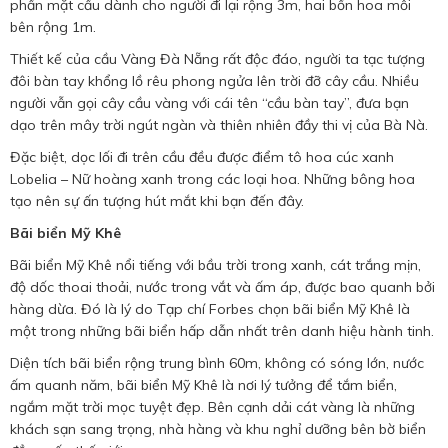
phần mặt cầu dành cho người đi lại rộng 3m, hai bồn hoa mỗi
bên rộng 1m.
Thiết kế của cầu Vàng Đà Nẵng rất độc đáo, người ta tạc tượng
đôi bàn tay khổng lồ rêu phong ngửa lên trời đỡ cây cầu. Nhiều
người vẫn gọi cây cầu vàng với cái tên “cầu bàn tay”, đưa bạn
dạo trên mây trời ngút ngàn và thiên nhiên đầy thi vị của Bà Nà.
Đặc biệt, dọc lối đi trên cầu đều được điểm tô hoa cúc xanh
Lobelia – Nữ hoàng xanh trong các loại hoa. Những bông hoa
tạo nên sự ấn tượng hút mắt khi bạn đến đây.
Bãi biển Mỹ Khê
Bãi biển Mỹ Khê nổi tiếng với bầu trời trong xanh, cát trắng mịn,
độ dốc thoai thoải, nước trong vắt và ấm áp, được bao quanh bởi
hàng dừa. Đó là lý do Tạp chí Forbes chọn bãi biển Mỹ Khê là
một trong những bãi biển hấp dẫn nhất trên danh hiệu hành tinh.
Diện tích bãi biển rộng trung bình 60m, không có sóng lớn, nước
ấm quanh năm, bãi biển Mỹ Khê là nơi lý tưởng để tắm biển,
ngắm mặt trời mọc tuyệt đẹp. Bên cạnh dải cát vàng là những
khách sạn sang trọng, nhà hàng và khu nghỉ dưỡng bên bờ biển