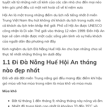
tuyệt vời từ những nét cổ kính của các căn nhà cho đến mọi nẻo
trên góc phố đều có một nét hoài cổ về kỉ niệm xưa.
Hội An là một trong những điểm du lịch nổi tiếng nhất ở miền
Trung Việt Nam thu hút không chỉ khách du lịch trong nước mà
cả khách du lịch trên khắp thế giới. Phố cổ Hội An được UNESCO
công nhận là Di sản Thế giới vào tháng 12 năm 1999. Đến Hội An
bạn sẽ cảm nhận được một cuộc sống yên bình và sự hiếu khách
của người dân địa phương nơi đây.
Kinh nghiệm du lịch Đà Nẵng Huế Hội An cho bạn những chia sẻ
thực tế nhất những thông tin dưới đây.
1.1 Đi Đà Nẵng Huế Hội An tháng
nào đẹp nhất
Đối với dải đất miền Trung nắng gió đều mang đặc điểm khí hậu
gió mùa với hai mùa trong năm là mùa khô và mùa mưa.
Mùa khô
Bắt từ tháng 1 đến tháng 9, những tháng này nóng và ẩm.
Nhiệt độ trung bình cao nhất là khoảng 33 đến 35˚C và