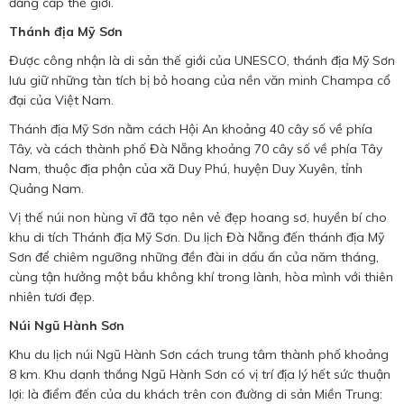
đẳng cấp thế giới.
Thánh địa Mỹ Sơn
Được công nhận là di sản thế giới của UNESCO, thánh địa Mỹ Sơn
lưu giữ những tàn tích bị bỏ hoang của nền văn minh Champa cổ
đại của Việt Nam.
Thánh địa Mỹ Sơn nằm cách Hội An khoảng 40 cây số về phía
Tây, và cách thành phố Đà Nẵng khoảng 70 cây số về phía Tây
Nam, thuộc địa phận của xã Duy Phú, huyện Duy Xuyên, tỉnh
Quảng Nam.
Vị thế núi non hùng vĩ đã tạo nên vẻ đẹp hoang sơ, huyền bí cho
khu di tích Thánh địa Mỹ Sơn. Du lịch Đà Nẵng đến thánh địa Mỹ
Sơn để chiêm ngưỡng những đền đài in dấu ấn của năm tháng,
cùng tận hưởng một bầu không khí trong lành, hòa mình với thiên
nhiên tươi đẹp.
Núi Ngũ Hành Sơn
Khu du lịch núi Ngũ Hành Sơn cách trung tâm thành phố khoảng
8 km. Khu danh thắng Ngũ Hành Sơn có vị trí địa lý hết sức thuận
lợi: là điểm đến của du khách trên con đường di sản Miền Trung: