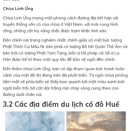
Chùa Linh Ứng
Chùa Linh Ứng mang một phong cách đương đại kết hợp với
truyền thống vốn có của chùa ở Việt Nam, với mái cong hình
rồng, những cột trụ vững chắc được trạm khắc tinh xảo.
Đền chính nơi trang nghiêm nhất, chính giữa có một bức tượng
Phật Thích Ca Mâu Ni, bên phải có tượng Bồ tát Quán Thế Âm và
bên trái có tượng Phật Tam Tạng, bốn vị Hộ pháp và 18 vị La
Hán được bố trí theo một quy tắc để bảo vệ ngôi đền chính.
Đến thăm chùa Linh Ứng, bạn có dịp tham quan bức tranh toàn
cảnh của một đô thị đang trên đà phát triển. Từ ngôi chùa phóng
tầm mắt về phía biển sẽ thấy bao quanh bởi một màu xanh bát
ngát biển trời, bờ cát dài trắng mịn chạy vòng cung theo con
đường dưới chân núi.
3.2 Các địa điểm du lịch cố đô Huế