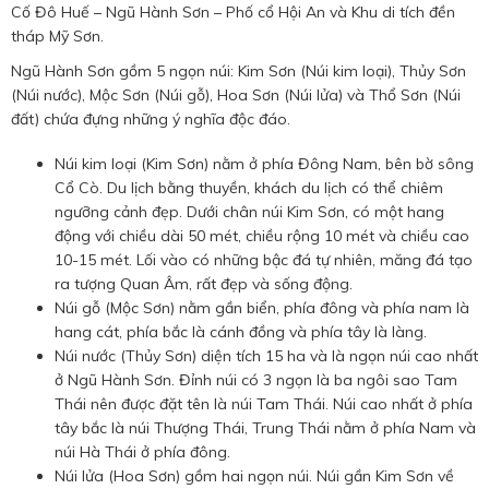
Cố Đô Huế – Ngũ Hành Sơn – Phố cổ Hội An và Khu di tích đền
tháp Mỹ Sơn.
Ngũ Hành Sơn gồm 5 ngọn núi: Kim Sơn (Núi kim loại), Thủy Sơn
(Núi nước), Mộc Sơn (Núi gỗ), Hoa Sơn (Núi lửa) và Thổ Sơn (Núi
đất) chứa đựng những ý nghĩa độc đáo.
Núi kim loại (Kim Sơn) nằm ở phía Đông Nam, bên bờ sông
Cổ Cò. Du lịch bằng thuyền, khách du lịch có thể chiêm
ngưỡng cảnh đẹp. Dưới chân núi Kim Sơn, có một hang
động với chiều dài 50 mét, chiều rộng 10 mét và chiều cao
10-15 mét. Lối vào có những bậc đá tự nhiên, măng đá tạo
ra tượng Quan Âm, rất đẹp và sống động.
Núi gỗ (Mộc Sơn) nằm gần biển, phía đông và phía nam là
hang cát, phía bắc là cánh đồng và phía tây là làng.
Núi nước (Thủy Sơn) diện tích 15 ha và là ngọn núi cao nhất
ở Ngũ Hành Sơn. Đỉnh núi có 3 ngọn là ba ngôi sao Tam
Thái nên được đặt tên là núi Tam Thái. Núi cao nhất ở phía
tây bắc là núi Thượng Thái, Trung Thái nằm ở phía Nam và
núi Hà Thái ở phía đông.
Núi lửa (Hoa Sơn) gồm hai ngọn núi. Núi gần Kim Sơn về