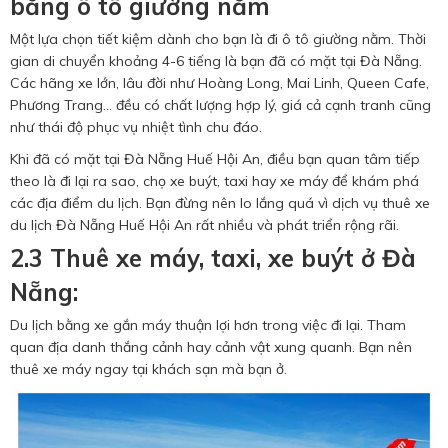
bằng ô tô giường nằm
Một lựa chọn tiết kiệm dành cho bạn là đi ô tô giường nằm. Thời
gian di chuyển khoảng 4-6 tiếng là bạn đã có mặt tại Đà Nẵng.
Các hãng xe lớn, lâu đời như Hoàng Long, Mai Linh, Queen Cafe,
Phương Trang… đều có chất lượng hợp lý, giá cả cạnh tranh cũng
như thái độ phục vụ nhiệt tình chu đáo.
Khi đã có mặt tại Đà Nẵng Huế Hội An, điều bạn quan tâm tiếp
theo là đi lại ra sao, chọ xe buýt, taxi hay xe máy để khám phá
các địa điểm du lịch. Bạn đừng nên lo lắng quá vì dịch vụ thuê xe
du lịch Đà Nẵng Huế Hội An rất nhiều và phát triển rộng rãi.
2.3 Thuê xe máy, taxi, xe buýt ở Đà
Nẵng:
Du lịch bằng xe gắn máy thuận lợi hơn trong việc đi lại. Tham
quan địa danh thắng cảnh hay cảnh vật xung quanh. Bạn nên
thuê xe máy ngay tại khách sạn mà bạn ở.