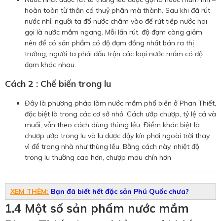
hoàn toàn từ thân cá thuỷ phân mà thành. Sau khi đã rút
nước nhỉ, người ta đổ nước châm vào để rút tiếp nước hai
gọi là nước mắm ngang. Mỗi lần rút, độ đạm càng giảm,
nên để có sản phẩm có độ đạm đồng nhất bán ra thị
trường, người ta phải đấu trộn các loại nước mắm có độ
đạm khác nhau.
Cách 2 : Chế biến trong lu
Đây là phương pháp làm nước mắm phổ biến ở Phan Thiết,
đặc biệt là trong các cơ sở nhỏ. Cách ướp chượp, tỷ lệ cá và
muối, vẫn theo cách dùng thùng lều. Điểm khác biệt là
chượp ướp trong lu và lu được đậy kín phơi ngoài trời thay
vì để trong nhà như thùng lều. Bằng cách này, nhiệt độ
trong lu thường cao hơn, chượp mau chín hơn
XEM THÊM:
Bạn đã biết hết đặc sản Phú Quốc chưa?
1.4 Một số sản phẩm nước mắm