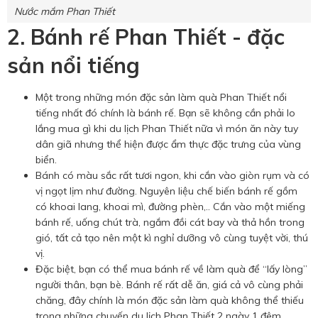
Nước mắm Phan Thiết
2. Bánh rế Phan Thiết - đặc
sản nổi tiếng
Một trong những món đặc sản làm quà Phan Thiết nổi
tiếng nhất đó chính là bánh rế. Bạn sẽ không cần phải lo
lắng mua gì khi du lịch Phan Thiết nữa vì món ăn này tuy
dân giã nhưng thể hiện được ẩm thực đặc trưng của vùng
biển.
Bánh có màu sắc rất tươi ngon, khi cắn vào giòn rụm và có
vị ngọt lịm như đường. Nguyên liệu chế biến bánh rế gồm
có khoai lang, khoai mì, đường phèn,.. Cắn vào một miếng
bánh rế, uống chút trà, ngắm đồi cát bay và thả hồn trong
gió, tất cả tạo nên một kì nghỉ dưỡng vô cùng tuyệt vời, thú
vị.
Đặc biệt, bạn có thể mua bánh rế về làm quà để “lấy lòng”
người thân, bạn bè. Bánh rế rất dễ ăn, giá cả vô cùng phải
chăng, đây chính là món đặc sản làm quà không thể thiếu
trong những chuyến du lịch Phan Thiết 2 ngày 1 đêm.