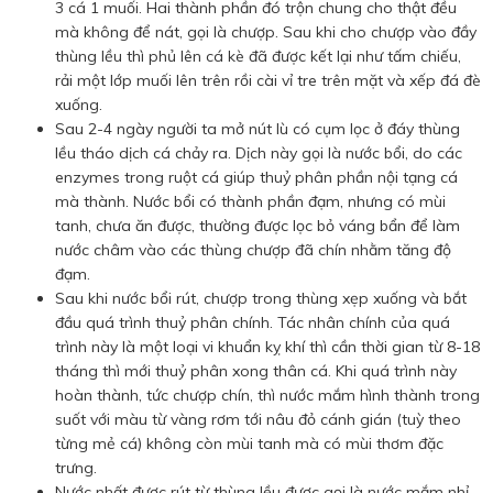
3 cá 1 muối. Hai thành phần đó trộn chung cho thật đều
mà không để nát, gọi là chượp. Sau khi cho chượp vào đầy
thùng lều thì phủ lên cá kè đã được kết lại như tấm chiếu,
rải một lớp muối lên trên rồi cài vỉ tre trên mặt và xếp đá đè
xuống.
Sau 2-4 ngày người ta mở nút lù có cụm lọc ở đáy thùng
lều tháo dịch cá chảy ra. Dịch này gọi là nước bổi, do các
enzymes trong ruột cá giúp thuỷ phân phần nội tạng cá
mà thành. Nước bổi có thành phần đạm, nhưng có mùi
tanh, chưa ăn được, thường được lọc bỏ váng bẩn để làm
nước châm vào các thùng chượp đã chín nhằm tăng độ
đạm.
Sau khi nước bổi rút, chượp trong thùng xẹp xuống và bắt
đầu quá trình thuỷ phân chính. Tác nhân chính của quá
trình này là một loại vi khuẩn kỵ khí thì cần thời gian từ 8-18
tháng thì mới thuỷ phân xong thân cá. Khi quá trình này
hoàn thành, tức chượp chín, thì nước mắm hình thành trong
suốt với màu từ vàng rơm tới nâu đỏ cánh gián (tuỳ theo
từng mẻ cá) không còn mùi tanh mà có mùi thơm đặc
trưng.
Nước nhất được rút từ thùng lều được gọi là nước mắm nhỉ –