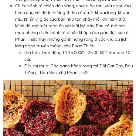
Chiếc bánh rế chiên dầu vàng, nhai giòn tan, vừa ngọt vừa
béo cùng với đó là hương thơm của mè, khoai lang, khoai
mì… khiến vị giác của bạn như tan chảy mỗi khi nếm thử.
Mình đã mê mệt món ăn vặt Mũi Né này. Bạn có thể tìm
mua những chiếc bánh rế ở hầu khắp các quán đặc sản ở
Phan Thiết, hay những gánh hàng rong ở các khu du lịch,
làng nghề truyền thống, chợ Phan Thiết.
Giá bán: Dao động từ 15.000đ - 25.000đ/ 1 khoanh 10
cái.
Địa chỉ mua: Các gánh hàng rong tại Đồi Cát Bay, Bàu
Trắng - Bàu Sen, chợ Phan Thiết,..