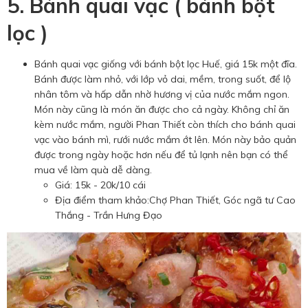
5. Bánh quai vạc ( bánh bột
lọc )
Bánh quai vạc giống với bánh bột lọc Huế, giá 15k một đĩa.
Bánh được làm nhỏ, với lớp vỏ dai, mềm, trong suốt, để lộ
nhân tôm và hấp dẫn nhờ hương vị của nước mắm ngon.
Món này cũng là món ăn được cho cả ngày. Không chỉ ăn
kèm nước mắm, người Phan Thiết còn thích cho bánh quai
vạc vào bánh mì, rưới nước mắm ớt lên. Món này bảo quản
được trong ngày hoặc hơn nếu để tủ lạnh nên bạn có thể
mua về làm quà dễ dàng.
Giá: 15k - 20k/10 cái
Địa điểm tham khảo:Chợ Phan Thiết, Góc ngã tư Cao
Thắng - Trần Hưng Đạo