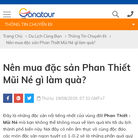
THÔNG TIN CHUYẾN ĐI
Tổng đài
Trang Chủ
Du Lịch Cùng Bạn
Thông Tin Chuyến Đi
Nên mua đặc sản Phan Thiết Mũi Né gì làm quà?
(028)39 14 18 18
Nên mua đặc sản Phan Thiết
Hotline tour nước ngoài
Mũi Né gì làm quà?
0786 711 611
Thứ tư, 19/08/2020, 07:31 GMT+7
Hotline tour trong nước
Đây là những đặc sản nổi tiếng nhất của vùng đất
Phan Thiết -
0783 336 116
Mũi Né
mà bạn không thể không mua về làm quà khi tới du lịch
thành phố biển này. Nơi đây có nền ẩm thực vô cùng độc đáo,
các món đặc sản ngon tuyệt có 1-0-2 sẽ là những phần quá quý