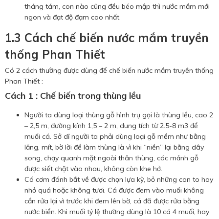
tháng tám, con nào cũng đều béo mập thì nước mắm mới
ngon và đạt độ đạm cao nhất.
1.3 Cách chế biến nước mắm truyền
thống Phan Thiết
Có 2 cách thường được dùng để chế biến nước mắm truyền thống
Phan Thiết :
Cách 1 : Chế biến trong thùng lều
Người ta dùng loại thùng gỗ hình trụ gọi là thùng lều, cao 2
– 2,5 m, đường kính 1,5 – 2 m, dung tích từ 2.5-8 m3 để
muối cá. Sở dĩ người ta phải dùng loại gỗ mềm như bằng
lăng, mít, bờ lời để làm thùng là vì khi “niền” lại bằng dây
song, chạy quanh mặt ngoài thân thùng, các mảnh gỗ
được siết chặt vào nhau, không còn khe hở.
Cá cơm đánh bắt về được chọn lựa kỹ, bỏ những con to hay
nhỏ quá hoặc không tươi. Cá được đem vào muối không
cần rửa lại vì trước khi đem lên bờ, cá đã được rửa bằng
nước biển. Khi muối tỷ lệ thường dùng là 10 cá 4 muối, hay