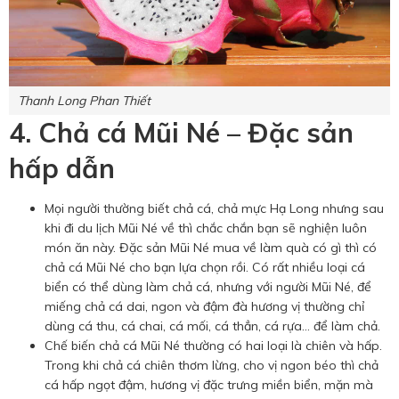
Thanh Long Phan Thiết
4. Chả cá Mũi Né – Đặc sản
hấp dẫn
Mọi người thường biết chả cá, chả mực Hạ Long nhưng sau
khi đi du lịch Mũi Né về thì chắc chắn bạn sẽ nghiện luôn
món ăn này. Đặc sản Mũi Né mua về làm quà có gì thì có
chả cá Mũi Né cho bạn lựa chọn rồi. Có rất nhiều loại cá
biển có thể dùng làm chả cá, nhưng với người Mũi Né, để
miếng chả cá dai, ngon và đậm đà hương vị thường chỉ
dùng cá thu, cá chai, cá mối, cá thẳn, cá rựa… để làm chả.
Chế biến chả cá Mũi Né thường có hai loại là chiên và hấp.
Trong khi chả cá chiên thơm lừng, cho vị ngon béo thì chả
cá hấp ngọt đậm, hương vị đặc trưng miền biển, mặn mà