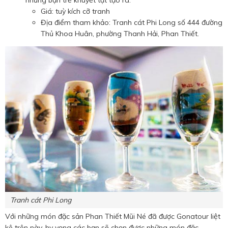
những bạn trẻ khuyết tật tạo ra.
Giá: tuỳ kích cỡ tranh
Địa điểm tham khảo: Tranh cát Phi Long số 444 đường
Thủ Khoa Huân, phường Thanh Hải, Phan Thiết.
Tranh cát Phi Long
Với những món đặc sản Phan Thiết Mũi Né đã được Gonatour liệt
kê trên này, hy vọng các bạn sẽ chọn được những món đặc