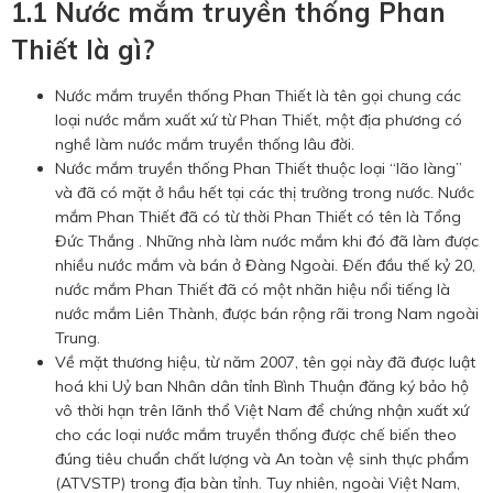
1.1 Nước mắm truyền thống Phan
Thiết là gì?
Nước mắm truyền thống Phan Thiết là tên gọi chung các
loại nước mắm xuất xứ từ Phan Thiết, một địa phương có
nghề làm nước mắm truyền thống lâu đời.
Nước mắm truyền thống Phan Thiết thuộc loại “lão làng”
và đã có mặt ở hầu hết tại các thị trường trong nước. Nước
mắm Phan Thiết đã có từ thời Phan Thiết có tên là Tổng
Đức Thắng . Những nhà làm nước mắm khi đó đã làm được
nhiều nước mắm và bán ở Đàng Ngoài. Ðến đầu thế kỷ 20,
nước mắm Phan Thiết đã có một nhãn hiệu nổi tiếng là
nước mắm Liên Thành, được bán rộng rãi trong Nam ngoài
Trung.
Về mặt thương hiệu, từ năm 2007, tên gọi này đã được luật
hoá khi Uỷ ban Nhân dân tỉnh Bình Thuận đăng ký bảo hộ
vô thời hạn trên lãnh thổ Việt Nam để chứng nhận xuất xứ
cho các loại nước mắm truyền thống được chế biến theo
đúng tiêu chuẩn chất lượng và An toàn vệ sinh thực phẩm
(ATVSTP) trong địa bàn tỉnh. Tuy nhiên, ngoài Việt Nam,