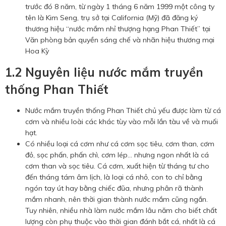
trước đó 8 năm, từ ngày 1 tháng 6 năm 1999 một công ty
tên là Kim Seng, trụ sở tại California (Mỹ) đã đăng ký
thương hiệu “nước mắm nhỉ thượng hạng Phan Thiết” tại
Văn phòng bản quyền sáng chế và nhãn hiệu thương mại
Hoa Kỳ
1.2 Nguyên liệu nước mắm truyền
thống Phan Thiết
Nước mắm truyền thống Phan Thiết chủ yếu được làm từ cá
cơm và nhiều loài các khác tùy vào mỗi lần tàu về và muối
hạt.
Có nhiều loại cá cơm như cá cơm sọc tiêu, cơm than, cơm
đỏ, sọc phấn, phấn chì, cơm lép… nhưng ngon nhất là cá
cơm than và sọc tiêu. Cá cơm, xuất hiện từ tháng tư cho
đến tháng tám âm lịch, là loại cá nhỏ, con to chỉ bằng
ngón tay út hay bằng chiếc đũa, nhưng phân rã thành
mắm nhanh, nên thời gian thành nước mắm cũng ngắn.
Tuy nhiên, nhiều nhà làm nước mắm lâu năm cho biết chất
lượng còn phụ thuộc vào thời gian đánh bắt cá, nhất là cá