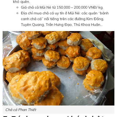
khó quên.
Giá chả cả Mũi Né từ 150.000 – 200.000 VNĐ/ kg.
Địa chỉ mua chả cá uy tín ở Mũi Né: các quán “bánh
canh chả cá” nổi tiếng trên các đường Kim Đồng,
Tuyên Quang, Trần Hưng Đạo, Thủ Khoa Huân…
Chả cá Phan Thiết