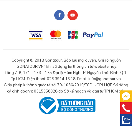
Copyright © 2018 Gonatour. Bảo lưu mọi quyền. Ghi rõ nguồn
"GONATOUR.VN" khi sử dụng lại thông tin từ website này.
Tầng 7-8, 171 – 173 – 175 Đại lộ Hàm Nghi, P. Nguyễn Thái Bình, Q.1,
Tp.HCM. Điện thoại: 028 3914 18 18 Email: info@gonatour.vn
Giấy phép lữ hành quốc tế số: 79-1036/2019/TCDL-GPLHQT. Số đăng
ký kinh doanh: 0315358328 do Sở kế hoạch và đầu tư TPHCM cấp