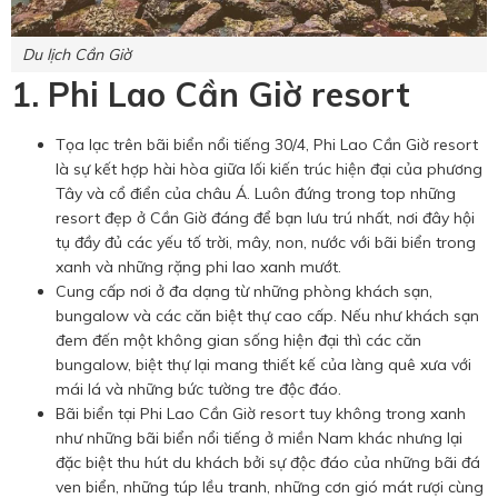
Du lịch Cần Giờ
1. Phi Lao Cần Giờ resort
Tọa lạc trên bãi biển nổi tiếng 30/4, Phi Lao Cần Giờ resort
là sự kết hợp hài hòa giữa lối kiến trúc hiện đại của phương
Tây và cổ điển của châu Á. Luôn đứng trong top những
resort đẹp ở Cần Giờ đáng để bạn lưu trú nhất, nơi đây hội
tụ đầy đủ các yếu tố trời, mây, non, nước với bãi biển trong
xanh và những rặng phi lao xanh mướt.
Cung cấp nơi ở đa dạng từ những phòng khách sạn,
bungalow và các căn biệt thự cao cấp. Nếu như khách sạn
đem đến một không gian sống hiện đại thì các căn
bungalow, biệt thự lại mang thiết kế của làng quê xưa với
mái lá và những bức tường tre độc đáo.
Bãi biển tại Phi Lao Cần Giờ resort tuy không trong xanh
như những bãi biển nổi tiếng ở miền Nam khác nhưng lại
đặc biệt thu hút du khách bởi sự độc đáo của những bãi đá
ven biển, những túp lều tranh, những cơn gió mát rượi cùng