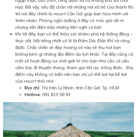
ngập mặn, sân chim, rừng đước và cả những khu vui chơi
nữa. Bởi vậy, nếu đã chán với những nơi xô bồ của thành thị
thì nơi đây chính là resort Cần Giờ giúp bạn hòa mình với
thiên nhiên. Phòng nghỉ dưỡng ở đây có mức giá rất rẻ
nhưng vẫn đảm bảo những tiện nghi cơ bản.
Khi tới đây, bạn có thể thỏa sức khám phá hệ thống động –
thực vật. Nổi tiếng nhất có lẽ là Đầm Dơi, Đảo Khỉ và rừng
đước. Chắc chắn vẻ đẹp hoang sơ này sẽ thu hút bạn
không kém gì những địa điểm du lịch khác. Tại đây cũng có
một số hoạt động vui chơi giải trí cho bạn như câu cá sấu,
cắm trại, đi thuyền thúng, tham gia tát ao, trồng đước… Địa
điểm này không có biển nên bạn chỉ có thể bơi tại bể bơi
của resort thôi nhé.
Địa chỉ:
Thị trấn Lý Nhơn, tỉnh Cần Giờ, Tp. HCM
Hotline:
091 813 59 93