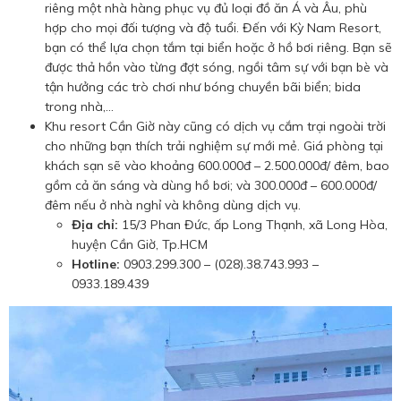
riêng một nhà hàng phục vụ đủ loại đồ ăn Á và Âu, phù
hợp cho mọi đối tượng và độ tuổi. Đến với Kỳ Nam Resort,
bạn có thể lựa chọn tắm tại biển hoặc ở hồ bơi riêng. Bạn sẽ
được thả hồn vào từng đợt sóng, ngồi tâm sự với bạn bè và
tận hưởng các trò chơi như bóng chuyền bãi biển; bida
trong nhà,…
Khu resort Cần Giờ này cũng có dịch vụ cắm trại ngoài trời
cho những bạn thích trải nghiệm sự mới mẻ. Giá phòng tại
khách sạn sẽ vào khoảng 600.000đ – 2.500.000đ/ đêm, bao
gồm cả ăn sáng và dùng hồ bơi; và 300.000đ – 600.000đ/
đêm nếu ở nhà nghỉ và không dùng dịch vụ.
Địa chỉ:
15/3 Phan Đức, ấp Long Thạnh, xã Long Hòa,
huyện Cần Giờ, Tp.HCM
Hotline:
0903.299.300 – (028).38.743.993 –
0933.189.439