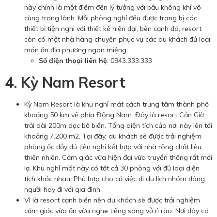
này chính là một điểm đến lý tưởng với bầu không khí vô
cùng trong lành. Mỗi phòng nghỉ đều được trang bị các
thiết bị tiện nghi với thiết kế hiện đại, bên cạnh đó, resort
còn có một nhà hàng chuyên phục vụ các du khách đủ loại
món ăn địa phương ngon miệng.
Số điện thoại liên hệ
: 0943.333.333
4. Kỳ Nam Resort
Kỳ Nam Resort là khu nghỉ mát cách trung tâm thành phố
khoảng 50 km về phía Đông Nam. Đây là resort Cần Giờ
trải dài 200m dọc bờ biển. Tổng diện tích của nơi này lên tới
khoảng 7.200 m2. Tại đây, du khách sẽ được trải nghiệm
phòng ốc đầy đủ tiện nghi kết hợp với nhà rông chất liệu
thiên nhiên. Cảm giác vừa hiện đại vừa truyền thống rất mới
lạ. Khu nghỉ mát này có tất cả 30 phòng với đủ loại diện
tích khác nhau. Phù hợp cho cả việc đi du lịch nhóm đông
người hay đi với gia đình.
Vì là resort cạnh biển nên du khách sẽ được trải nghiệm
cảm giác vừa ăn vừa nghe tiếng sóng vỗ rì rào. Nơi đây có