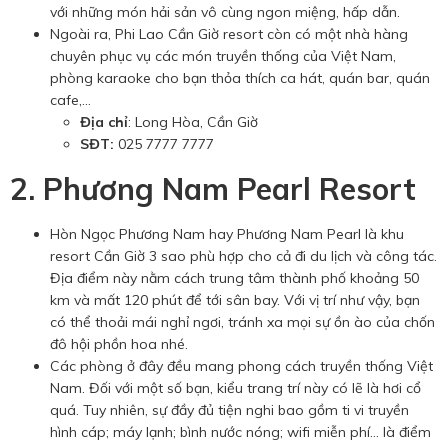
với những món hải sản vô cùng ngon miệng, hấp dẫn.
Ngoài ra, Phi Lao Cần Giờ resort còn có một nhà hàng
chuyên phục vụ các món truyền thống của Việt Nam,
phòng karaoke cho bạn thỏa thích ca hát, quán bar, quán
cafe,…
Địa chỉ
: Long Hòa, Cần Giờ
SĐT:
025 7777 7777
2. Phương Nam Pearl Resort
Hòn Ngọc Phương Nam hay Phương Nam Pearl là khu
resort Cần Giờ 3 sao phù hợp cho cả đi du lịch và công tác.
Địa điểm này nằm cách trung tâm thành phố khoảng 50
km và mất 120 phút để tới sân bay. Với vị trí như vậy, bạn
có thể thoải mái nghỉ ngơi, tránh xa mọi sự ồn ào của chốn
đô hội phồn hoa nhé.
Các phòng ở đây đều mang phong cách truyền thống Việt
Nam. Đối với một số bạn, kiểu trang trí này có lẽ là hơi cổ
quá. Tuy nhiên, sự đầy đủ tiện nghi bao gồm ti vi truyền
hình cáp; máy lạnh; bình nước nóng; wifi miễn phí… là điểm