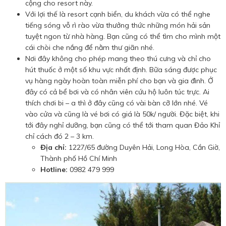
cộng cho resort này.
Với lợi thế là resort cạnh biển, du khách vừa có thể nghe
tiếng sóng vỗ rì rào vừa thưởng thức những món hải sản
tuyệt ngon từ nhà hàng. Bạn cũng có thể tìm cho mình một
cái chòi che nắng để nằm thư giãn nhé.
Nơi đây không cho phép mang theo thú cưng và chỉ cho
hút thuốc ở một số khu vực nhất định. Bữa sáng được phục
vụ hàng ngày hoàn toàn miễn phí cho bạn và gia đình. Ở
đây có cả bể bơi và có nhân viên cứu hộ luôn túc trực. Ai
thích chơi bi – a thì ở đây cũng có vài bàn cỡ lớn nhé. Vé
vào cửa và cũng là vé bơi có giá là 50k/ người. Đặc biệt, khi
tới đây nghỉ dưỡng, bạn cũng có thể tới tham quan Đảo Khỉ
chỉ cách đó 2 – 3 km.
Địa chỉ:
1227/65 đường Duyên Hải, Long Hòa, Cần Giờ,
Thành phố Hồ Chí Minh
Hotline:
0982 479 999