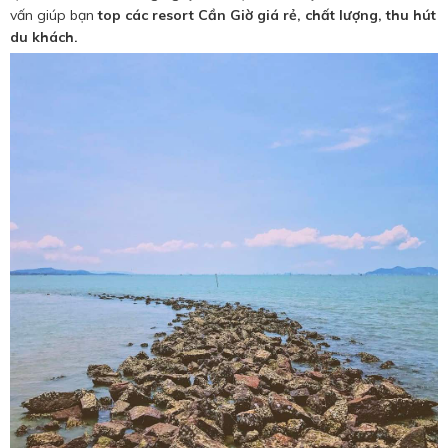
Hotine CSKH
vấn giúp bạn
top các resort Cần Giờ giá rẻ, chất lượng, thu hút
du khách.
0916 404 578
Hotline tư vấn dịch vụ
0784 849 849