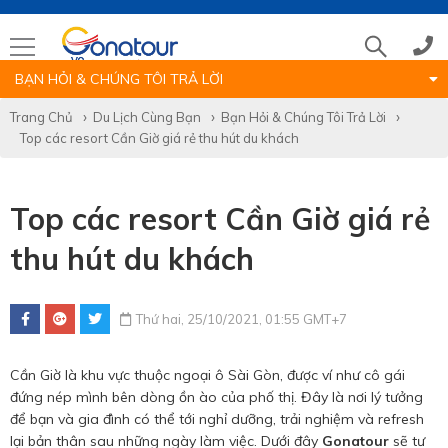
BẠN HỎI & CHÚNG TÔI TRẢ LỜI
Tổng đài
Trang Chủ
Du Lịch Cùng Bạn
Bạn Hỏi & Chúng Tôi Trả Lời
Top các resort Cần Giờ giá rẻ thu hút du khách
(028)39 14 18 18
Top các resort Cần Giờ giá rẻ
Hotline tour nước ngoài
thu hút du khách
0786 711 611
Thứ hai, 25/10/2021, 01:55 GMT+7
Hotline tour trong nước
Cần Giờ là khu vực thuộc ngoại ô Sài Gòn, được ví như cô gái
0783 336 116
đứng nép mình bên dòng ồn ào của phố thị. Đây là nơi lý tưởng
để bạn và gia đình có thể tới nghỉ dưỡng, trải nghiệm và refresh
lại bản thân sau những ngày làm việc. Dưới đây
Gonatour
sẽ tư