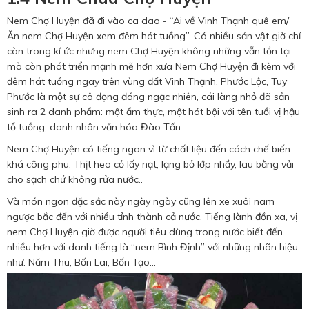
Nem Chợ Huyện đã đi vào ca dao - “Ai về Vinh Thạnh quê em/
Ăn nem Chợ Huyện xem đêm hát tuồng”. Có nhiều sản vật giờ chỉ
còn trong kí ức nhưng nem Chợ Huyện không những vẫn tồn tại
mà còn phát triển mạnh mẽ hơn xưa Nem Chợ Huyện đi kèm với
đêm hát tuồng ngay trên vùng đất Vinh Thạnh, Phước Lộc, Tuy
Phước là một sự cô đọng đáng ngạc nhiên, cái làng nhỏ đã sản
sinh ra 2 danh phẩm: một ẩm thực, một hát bội với tên tuổi vị hậu
tổ tuồng, danh nhân văn hóa Đào Tấn.
Nem Chợ Huyện có tiếng ngon vì từ chất liệu đến cách chế biến
khá công phu. Thịt heo cỏ lấy nạt, lạng bỏ lớp nhầy, lau bằng vải
cho sạch chứ không rửa nước..
Và món ngon đặc sắc này ngày ngày cũng lên xe xuôi nam
ngược bắc đến với nhiều tỉnh thành cả nước. Tiếng lành đồn xa, vị
nem Chợ Huyện giờ được người tiêu dùng trong nước biết đến
nhiều hơn với danh tiếng là “nem Bình Định” với những nhãn hiệu
như: Năm Thu, Bốn Lai, Bốn Tạo...