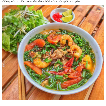
đăng ráo nước, sau đó đưa bột vào cối giã nhuyễn.