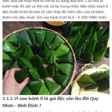
tầm, dừa sợi hoặc một số nơi họ sử dụng dừa khô. Còn nếu là
bánh mặn thì cần có thịt mỡ, và lạc trong nhân. Một chiếc bánh ít
đạt chuẩn là khi ăn bạn sẽ cảm thấy độ mềm dẻo của vỏ bánh,
thơm mùi dầu chuối. Giá của bánh ít chỉ từ 4 – 5. 000 VNĐ/ chiếc.
1.1.1 Vì sao bánh ít lá gai đặc sản lâu đời Quy
Nhơn - Bình Định ?