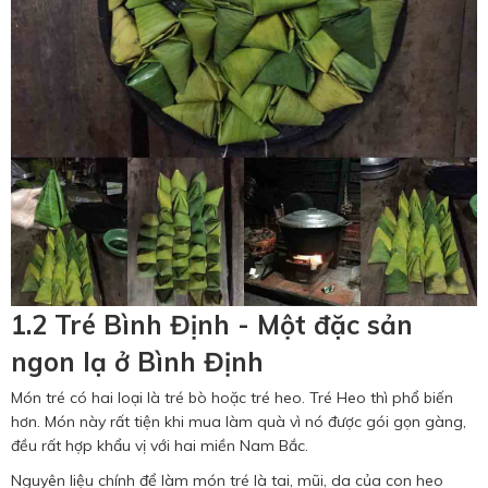
1.2 Tré Bình Định - Một đặc sản
ngon lạ ở Bình Định
Món tré có hai loại là tré bò hoặc tré heo. Tré Heo thì phổ biến
hơn. Món này rất tiện khi mua làm quà vì nó được gói gọn gàng,
đều rất hợp khẩu vị với hai miền Nam Bắc.
Nguyên liệu chính để làm món tré là tai, mũi, da của con heo