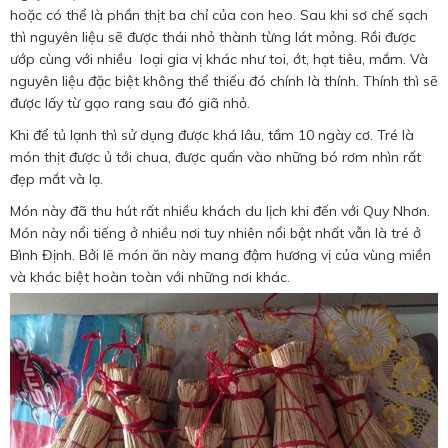
hoặc có thể là phần thịt ba chỉ của con heo. Sau khi sơ chế sạch
thì nguyên liệu sẽ được thái nhỏ thành từng lát mỏng. Rồi được
ướp cùng với nhiều loại gia vị khác như toi, ớt, hạt tiêu, mắm. Và
nguyên liệu đặc biệt không thể thiếu đó chính là thính. Thính thì sẽ
được lấy từ gạo rang sau đó giã nhỏ.
Khi để tủ lạnh thì sử dụng được khá lâu, tầm 10 ngày cơ. Tré là
món thịt được ủ tới chua, được quấn vào những bó rơm nhìn rất
đẹp mắt và lạ.
Món này đã thu hút rất nhiều khách du lịch khi đến với Quy Nhơn.
Món này nổi tiếng ở nhiều nơi tuy nhiên nổi bật nhất vẫn là tré ở
Bình Định. Bởi lẽ món ăn này mang đậm hương vị của vùng miền
và khác biệt hoàn toàn với những nơi khác.