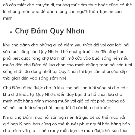
đồ cần thiết cho chuyến đi, thưởng thức ẩm thực hoặc cũng có thể
là những món quà để dành tặng cho người thân, bạn bè của
mình.
Chợ Đầm Quy Nhơn
Khu chợ dành cho những ai có niềm yêu thích đối với các loài hải
sản tươi sống của Quy Nhơn. Thế nhưng trước khi đến đây bạn
phải biết được rằng chợ Đầm chỉ mở cửa vào buổi sáng nên nếu
muốn đến chợ Đầm để lựa chọn cho mình những món hải sản tươi
sống nhất, đa dạng nhất tại Quy Nhơn thì bạn cần phải sắp xếp
thời gian đến vào sáng sớm nhé!
Chợ Đầm được được cho là khu chợ hải sản tươi sống sỉ cho các
khu chợ khác tại Quy Nhơn. Đến đây bạn tha hồ chọn lựa cho
mình mặt hàng mình mong muốn với giá cả rất phải chăng đối
với hải sản tươi sống chất lượng tốt ở các khu chợ khác.
Khi đi chợ Đầm mua hải sản bạn nên trả giá để có thể mua với
giá hợp lý hơn, bạn cũng có thể thuyết phục người bán hàng bán
cho mình với giá sỉ, nếu may mắn bạn sẽ mua được hải sản tươi