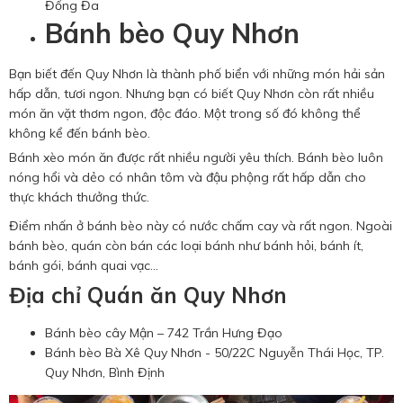
Đống Đa
Bánh bèo Quy Nhơn
Bạn biết đến Quy Nhơn là thành phố biển với những món hải sản
hấp dẫn, tươi ngon. Nhưng bạn có biết Quy Nhơn còn rất nhiều
món ăn vặt thơm ngon, độc đáo. Một trong số đó không thể
không kể đến bánh bèo.
Bánh xèo món ăn được rất nhiều người yêu thích. Bánh bèo luôn
nóng hổi và dẻo có nhân tôm và đậu phộng rất hấp dẫn cho
thực khách thưởng thức.
Điểm nhấn ở bánh bèo này có nước chấm cay và rất ngon. Ngoài
bánh bèo, quán còn bán các loại bánh như bánh hỏi, bánh ít,
bánh gói, bánh quai vạc…
Địa chỉ Quán ăn Quy Nhơn
Bánh bèo cây Mận – 742 Trần Hưng Đạo
Bánh bèo Bà Xê Quy Nhơn - 50/22C Nguyễn Thái Học, TP.
Quy Nhơn, Bình Định