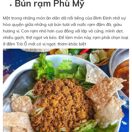
Bún rạm Phù Mỹ
Một trong những món ăn dân dã nổi tiếng của Bình Định nhờ sự
hòa quyện giữa những sợi bún tươi với nước rạm đậm đà, giàu
hương vị. Con rạm nhỏ hơn cua đồng với lớp vỏ cứng, mình dẹt,
nhiều gạch, thịt ngọt và béo. Để làm món này, rạm phải chọn loại
ở đầm Trà Ổ mới có vị ngọt, thơm khác biệt