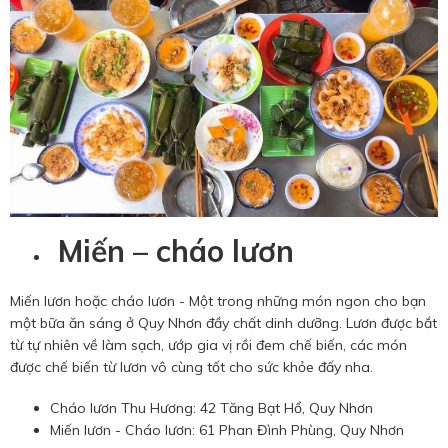
Miến – cháo lươn
Miến lươn hoặc cháo lươn - Một trong những món ngon cho bạn
một bữa ăn sáng ở Quy Nhơn đầy chất dinh dưỡng. Lươn được bắt
từ tự nhiên về làm sạch, ướp gia vị rồi đem chế biến, các món
được chế biến từ lươn vô cùng tốt cho sức khỏe đấy nha.
Cháo lươn Thu Hương: 42 Tăng Bạt Hổ, Quy Nhơn
Miến lươn - Cháo lươn: 61 Phan Đình Phùng, Quy Nhơn