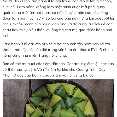
Người Bình Định làm bánh ít lá gai trong các dịp lễ tết, giỗ chạp,
cưới hỏi. Làm bánh không làm một mình được mà phải quay
quần nhau mà làm, có nam, có nữ bởi sự tỉ mẩn của các công
đoạn làm bánh cần sự khéo léo của phụ nữ nhưng khi quết bột lại
cần sự khỏe mạnh của người đàn ông và đó cũng là cách để con
cháu bày tỏ sự hiếu thảo với ông bà cha mẹ qua chiếc bánh nhỏ
xinh.
Làm bánh ít lá gai vẫn duy trì được cho đến tận hôm nay và trở
thành một đặc sản lâu đời trong văn hóa ẩm thực ở Bình Định nói
riêng cũng như miền Trung nói chung.
Bạn có thể mua tại các tiệm đặc sản, Gonatour giới thiệu các bạn
có thể mua tại tiệm Vân Ý nằm tại khu chợ Quang Trấn, Quy
Nhơn. Ở đây bán bánh ít ngon lắm và nổi tiếng lâu đời