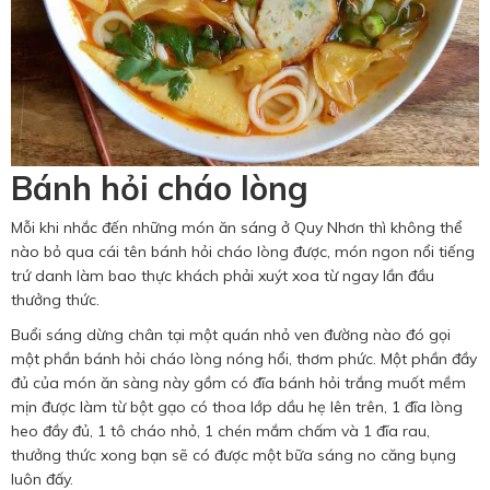
Bánh hỏi cháo lòng
Mỗi khi nhắc đến những món ăn sáng ở Quy Nhơn thì không thể
nào bỏ qua cái tên bánh hỏi cháo lòng được, món ngon nổi tiếng
trứ danh làm bao thực khách phải xuýt xoa từ ngay lần đầu
thưởng thức.
Buổi sáng dừng chân tại một quán nhỏ ven đường nào đó gọi
một phần bánh hỏi cháo lòng nóng hổi, thơm phức. Một phần đầy
đủ của món ăn sàng này gồm có đĩa bánh hỏi trắng muốt mềm
mịn được làm từ bột gạo có thoa lớp dầu hẹ lên trên, 1 đĩa lòng
heo đầy đủ, 1 tô cháo nhỏ, 1 chén mắm chấm và 1 đĩa rau,
thưởng thức xong bạn sẽ có được một bữa sáng no căng bụng
luôn đấy.