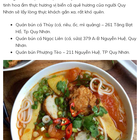
tinh hoa ẩm thực hương vị biển cả quê hương của người Quy
Nhơn sẽ lấy lòng thực khách gần xa, rất khó quên.
Quán bún cá Thùy (cá, riêu, ốc, mì quảng) – 261 Tăng Bạt
Hổ, Tp Quy Nhơn.
Quán bún cá Ngọc Liên (cá, sứa) 379 A-B Nguyễn Huệ, Quy
Nhơn.
Quán bún Phượng Tèo – 211 Nguyễn Huệ, TP Quy Nhơn.