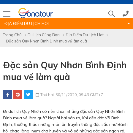
ĐỊA ĐIỂM DU LỊCH HOT
Tổng đài
Trang Chủ
Du Lịch Cùng Bạn
Địa Điểm Du Lịch Hot
Đặc sản Quy Nhơn Bình Định mua về làm quà
(028)39 14 18 18
Đặc sản Quy Nhơn Bình Định
Hotline tour nước ngoài
mua về làm quà
0786 711 611
Thứ hai, 30/11/2020, 09:43 GMT+7
Hotline tour trong nước
Đi du lịch Quy Nhơn có nên chọn những đặc sản Quy Nhơn Bình
0783 336 116
Định mua về làm quà? Ngoài hải sản ra, Khi đến đất Võ Bình
Định, thưởng thức những món ăn truyền thống đặc sắc như Bánh
hỏi cháo lòng, nem chợ huyện và vô số những đặc sản ngon rẻ.