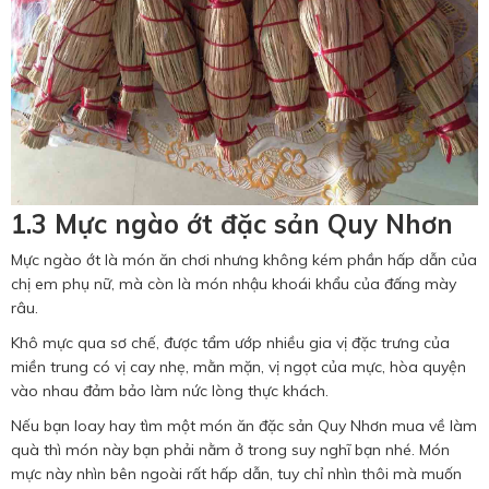
1.3 Mực ngào ớt đặc sản Quy Nhơn
Mực ngào ớt là món ăn chơi nhưng không kém phần hấp dẫn của
chị em phụ nữ, mà còn là món nhậu khoái khẩu của đấng mày
râu.
Khô mực qua sơ chế, được tẩm ướp nhiều gia vị đặc trưng của
miền trung có vị cay nhẹ, mằn mặn, vị ngọt của mực, hòa quyện
vào nhau đảm bảo làm nức lòng thực khách.
Nếu bạn loay hay tìm một món ăn đặc sản Quy Nhơn mua về làm
quà thì món này bạn phải nằm ở trong suy nghĩ bạn nhé. Món
mực này nhìn bên ngoài rất hấp dẫn, tuy chỉ nhìn thôi mà muốn