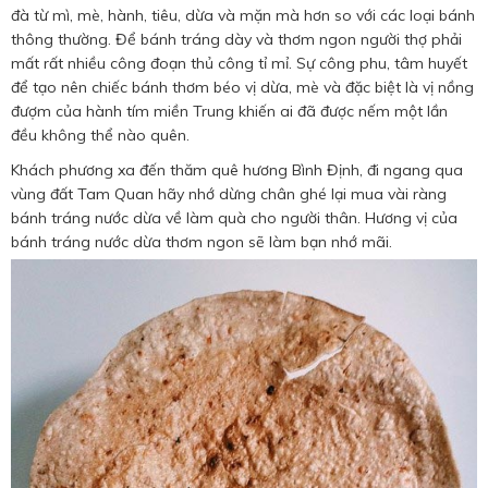
đà từ mì, mè, hành, tiêu, dừa và mặn mà hơn so với các loại bánh
thông thường. Để bánh tráng dày và thơm ngon người thợ phải
mất rất nhiều công đoạn thủ công tỉ mỉ. Sự công phu, tâm huyết
để tạo nên chiếc bánh thơm béo vị dừa, mè và đặc biệt là vị nồng
đượm của hành tím miền Trung khiến ai đã được nếm một lần
đều không thể nào quên.
Khách phương xa đến thăm quê hương Bình Định, đi ngang qua
vùng đất Tam Quan hãy nhớ dừng chân ghé lại mua vài ràng
bánh tráng nước dừa về làm quà cho người thân. Hương vị của
bánh tráng nước dừa thơm ngon sẽ làm bạn nhớ mãi.