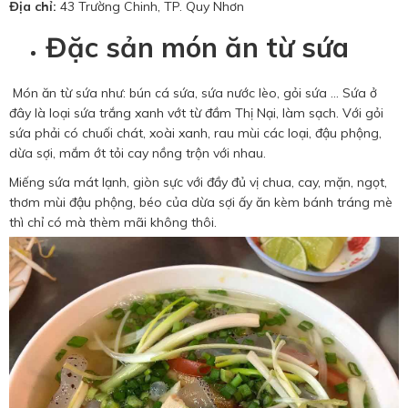
Địa chỉ:
43 Trường Chinh, TP. Quy Nhơn
Đặc sản món ăn từ sứa
Món ăn từ sứa như: bún cá sứa, sứa nước lèo, gỏi sứa … Sứa ở
đây là loại sứa trắng xanh vớt từ đầm Thị Nại, làm sạch. Với gỏi
sứa phải có chuối chát, xoài xanh, rau mùi các loại, đậu phộng,
dừa sợi, mắm ớt tỏi cay nồng trộn với nhau.
Miếng sứa mát lạnh, giòn sực với đầy đủ vị chua, cay, mặn, ngọt,
thơm mùi đậu phộng, béo của dừa sợi ấy ăn kèm bánh tráng mè
thì chỉ có mà thèm mãi không thôi.