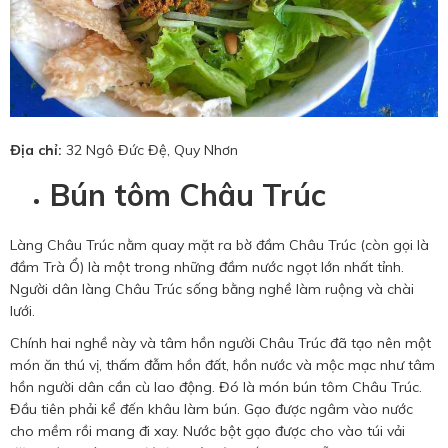
Địa chỉ:
32 Ngô Đức Đệ, Quy Nhơn
Bún tôm Châu Trúc
Làng Châu Trúc nằm quay mặt ra bờ đầm Châu Trúc (còn gọi là
đầm Trà Ổ) là một trong những đầm nước ngọt lớn nhất tỉnh.
Người dân làng Châu Trúc sống bằng nghề làm ruộng và chài
lưới.
Chính hai nghề này và tâm hồn người Châu Trúc đã tạo nên một
món ăn thú vị, thấm đẫm hồn đất, hồn nước và mộc mạc như tâm
hồn người dân cần cù lao động. Đó là món bún tôm Châu Trúc.
Đầu tiên phải kể đến khâu làm bún. Gạo được ngâm vào nước
cho mềm rồi mang đi xay. Nước bột gạo được cho vào túi vải