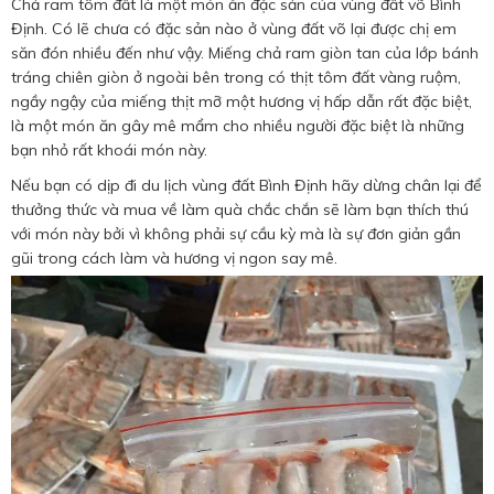
Chả ram tôm đất là một món ăn đặc sản của vùng đất võ Bình
Định. Có lẽ chưa có đặc sản nào ở vùng đất võ lại được chị em
săn đón nhiều đến như vậy. Miếng chả ram giòn tan của lớp bánh
tráng chiên giòn ở ngoài bên trong có thịt tôm đất vàng ruộm,
ngầy ngậy của miếng thịt mỡ một hương vị hấp dẫn rất đặc biệt,
là một món ăn gây mê mẩm cho nhiều người đặc biệt là những
bạn nhỏ rất khoái món này.
Nếu bạn có dịp đi du lịch vùng đất Bình Định hãy dừng chân lại để
thưởng thức và mua về làm quà chắc chắn sẽ làm bạn thích thú
với món này bởi vì không phải sự cầu kỳ mà là sự đơn giản gần
gũi trong cách làm và hương vị ngon say mê.