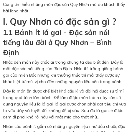
Hotine CSKH
Cùng tìm hiểu những món đặc sản Quy Nhơn mà du khách thấy
hài lòng nhất
0916 404 578
I. Quy Nhơn có đặc sản gì ?
1.1 Bánh ít lá gai - Đặc sản nổi
Hotline tư vấn dịch vụ
tiếng lâu đời ở Quy Nhơn – Bình
0784 849 849
Định
Nhắc đến món này chắc ai trong chúng ta đều biết đến. Đây là
một đặc sản nổi tiếng của Bình Định. Nhìn thì trông giống bánh
gai của miền Bắc nhưng khi thưởng thức thì mới thấy được sự
khác biệt từ mùi vị cho đến những nguyên liệu bên trong bánh.
Đây là món ăn được chế biết khá cầu kì và đòi hỏi được sự tỉ mỉ
trong quá trình làm bánh. Để làm được món bánh này cần sử
dụng nguyên liệu là lá gai, lá gai được chọn phải đạt tiêu chí vừa
to vừa dày và tuyệt đối không để bị sâu. Sau đó lá gai sẽ được
đem đi phơi khô rồi nấu với mật mía cho thật nhừ..
Nhân của bánh ít gồm có những nguyên liệu như dầu chuối, đậu